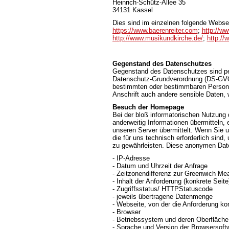
Heinrich-Schütz-Allee 35
34131 Kassel
Dies sind im einzelnen folgende Webse
https://www.baerenreiter.com
;
http://ww
http://www.musikundkirche.de/
;
http://
Gegenstand des Datenschutzes
Gegenstand des Datenschutzes sind pe
Datenschutz-Grundverordnung (DS-GVO) 
bestimmten oder bestimmbaren Person.
Anschrift auch andere sensible Daten, 
Besuch der Homepage
Bei der bloß informatorischen Nutzung d
anderweitig Informationen übermitteln,
unseren Server übermittelt. Wenn Sie 
die für uns technisch erforderlich sind
zu gewährleisten. Diese anonymen Date
- IP-Adresse
- Datum und Uhrzeit der Anfrage
- Zeitzonendifferenz zur Greenwich M
- Inhalt der Anforderung (konkrete Seite
- Zugriffsstatus/ HTTPStatuscode
- jeweils übertragene Datenmenge
- Webseite, von der die Anforderung k
- Browser
- Betriebssystem und deren Oberfläche
- Sprache und Version der Browsersoft