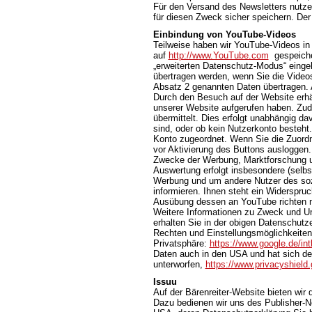
Für den Versand des Newsletters nutzen
für diesen Zweck sicher speichern. Der
Einbindung von YouTube-Videos
Teilweise haben wir YouTube-Videos in
auf
http://www.YouTube.com
gespeicher
„erweiterten Datenschutz-Modus“ einge
übertragen werden, wenn Sie die Videos
Absatz 2 genannten Daten übertragen. 
Durch den Besuch auf der Website erhä
unserer Website aufgerufen haben. Zud
übermittelt. Dies erfolgt unabhängig da
sind, oder ob kein Nutzerkonto besteht
Konto zugeordnet. Wenn Sie die Zuordn
vor Aktivierung des Buttons ausloggen.
Zwecke der Werbung, Marktforschung un
Auswertung erfolgt insbesondere (selbst
Werbung und um andere Nutzer des sozi
informieren. Ihnen steht ein Widerspruc
Ausübung dessen an YouTube richten 
Weitere Informationen zu Zweck und U
erhalten Sie in der obigen Datenschutze
Rechten und Einstellungsmöglichkeiten
Privatsphäre:
https://www.google.de/intl
Daten auch in den USA und hat sich d
unterworfen,
https://www.privacyshiel
Issuu
Auf der Bärenreiter-Website bieten wir
Dazu bedienen wir uns des Publisher-Net