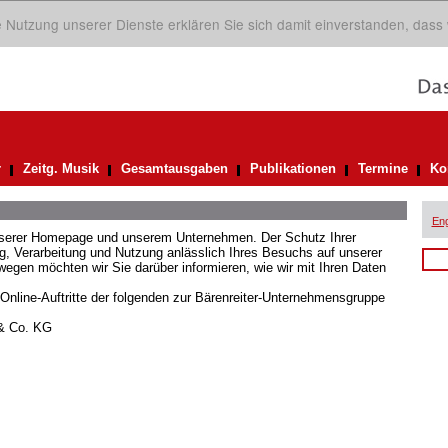
ie Nutzung unserer Dienste erklären Sie sich damit einverstanden, dass
r
Zeitg. Musik
Gesamtausgaben
Publikationen
Termine
Ko
Eng
unserer Homepage und unserem Unternehmen. Der Schutz Ihrer
 Verarbeitung und Nutzung anlässlich Ihres Besuchs auf unserer
gen möchten wir Sie darüber informieren, wie wir mit Ihren Daten
 Online-Auftritte der folgenden zur Bärenreiter-Unternehmensgruppe
 & Co. KG