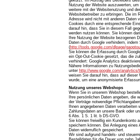
gekürzt. Im Auftrag des Betreibers die
Nutzung der Website auszuwerten, um 
weitere mit der Websitenutzung und de
Websitebetreiber zu erbringen. Die im
Adresse wird nicht mit anderen Daten
Cookies durch eine entsprechende Einst
darauf hin, dass Sie in diesem Fall ge
werden nutzen können. Sie können darü
Ihre Nutzung der Website bezogenen Dat
Daten durch Google verhindern, indem 
(
http://tools.google.com/dlpage/gaopto
Sie können die Erfassung durch Google 
ein Opt-Out-Cookie gesetzt, das die z
verhindert: Google Analytics deaktivier
Nähere Informationen zu Nutzungsbedi
unter
http://www.google.com/analytics/
weisen Sie darauf hin, dass auf dieser
wurde, um eine anonymisierte Erfassun
Nutzung unseres Webshops
Wenn Sie in unserem Webshop bestellen
Ihre persönlichen Daten angeben, die wi
der Verträge notwendige Pflichtangaben 
Ihnen angegebenen Daten verarbeiten wi
Zahlungsdaten an unsere Bank oder unse
6 Abs. 1 S. 1 lit. b DS-GVO.
Sie können freiwillig ein Kundenkonto a
speichern können. Bei Anlegung eines 
Daten widerruflich gespeichert.
Wir sind aufgrund handels- und steuerre
Bestelldaten für die Dauer von zehn Ja