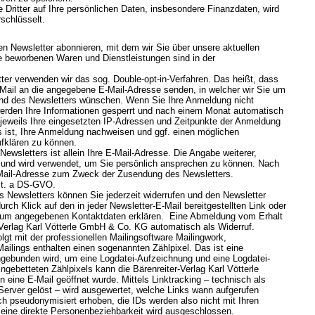
e Dritter auf Ihre persönlichen Daten, insbesondere Finanzdaten, wird
schlüsselt.
en Newsletter abonnieren, mit dem wir Sie über unsere aktuellen
e beworbenen Waren und Dienstleistungen sind in der
er verwenden wir das sog. Double-opt-in-Verfahren. Das heißt, dass
-Mail an die angegebene E-Mail-Adresse senden, in welcher wir Sie um
and des Newsletters wünschen. Wenn Sie Ihre Anmeldung nicht
werden Ihre Informationen gesperrt und nach einem Monat automatisch
 jeweils Ihre eingesetzten IP-Adressen und Zeitpunkte der Anmeldung
 ist, Ihre Anmeldung nachweisen und ggf. einen möglichen
ufklären zu können.
ewsletters ist allein Ihre E-Mail-Adresse. Die Angabe weiterer,
lig und wird verwendet, um Sie persönlich ansprechen zu können. Nach
E-Mail-Adresse zum Zweck der Zusendung des Newsletters.
lit. a DS-GVO.
es Newsletters können Sie jederzeit widerrufen und den Newsletter
rch Klick auf den in jeder Newsletter-E-Mail bereitgestellten Link oder
ssum angegebenen Kontaktdaten erklären. Eine Abmeldung vom Erhalt
-Verlag Karl Vötterle GmbH & Co. KG automatisch als Widerruf.
gt mit der professionellen Mailingsoftware Mailingwork,
ailings enthalten einen sogenannten Zählpixel. Das ist eine
ingebunden wird, um eine Logdatei-Aufzeichnung und eine Logdatei-
gebetteten Zählpixels kann die Bärenreiter-Verlag Karl Vötterle
ine E-Mail geöffnet wurde. Mittels Linktracking – technisch als
Server gelöst – wird ausgewertet, welche Links wann aufgerufen
h pseudonymisiert erhoben, die IDs werden also nicht mit Ihren
 eine direkte Personenbeziehbarkeit wird ausgeschlossen.