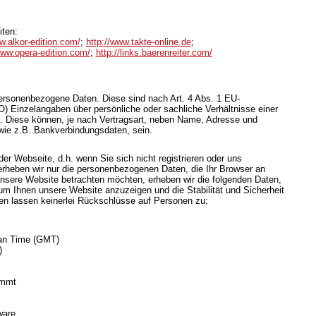
iten:
w.alkor-edition.com/
;
http://www.takte-online.de
;
www.opera-edition.com/
;
http://links.baerenreiter.com/
rsonenbezogene Daten. Diese sind nach Art. 4 Abs. 1 EU-
Einzelangaben über persönliche oder sachliche Verhältnisse einer
 Diese können, je nach Vertragsart, neben Name, Adresse und
wie z.B. Bankverbindungsdaten, sein.
er Webseite, d.h. wenn Sie sich nicht registrieren oder uns
 erheben wir nur die personenbezogenen Daten, die Ihr Browser an
unsere Website betrachten möchten, erheben wir die folgenden Daten,
, um Ihnen unsere Website anzuzeigen und die Stabilität und Sicherheit
n lassen keinerlei Rückschlüsse auf Personen zu:
ean Time (GMT)
)
ommt
ware