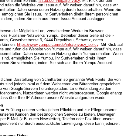
hier einsehen können:
issuu.com/legal/privacy
. Mit Klick auf den
d rufen die Website von Issuu auf. Wir weisen darauf hin, dass wir
rmittelten Daten sowie deren Nutzung durch Issuu erhalten. Wenn Sie
 ermöglichen Sie Issuu, Ihr Surfverhalten direkt Ihrem persönlichen
rhindern, indem Sie sich aus Ihrem Issuu-Account ausloggen.
 ebenso die Möglichkeit an, verschiedene Werke im Browser
des Publisher-Netzwerks Yumpu. Betreiber dieser Seite ist die i-
rtin, Gewerbestrasse 3, 9444 Diepoldsau, Schweiz, deren
n können:
https://www.yumpu.com/de/info/privacy_policy
. Mit Klick auf
te und rufen die Website von Yumpu auf. Wir weisen darauf hin, dass
t übermittelten Daten sowie deren Nutzung durch Yumpu erhalten. Wenn
sind, ermöglichen Sie Yumpu, Ihr Surfverhalten direkt Ihrem
können Sie verhindern, indem Sie sich aus Ihrem Yumpu-Account
itlichen Darstellung von Schriftarten so genannte Web Fonts, die von
nts sind jedoch lokal auf dem Webserver von Bärenreiter gespeichert
te von Google-Servern heruntergeladen. Eine Verbindung zu den
ufgenommen, Nutzerdaten werden nicht weitergegeben. Google erlangt
dass über Ihre IP-Adresse unsere Website aufgerufen wurde.
en
 Erfüllung unserer vertraglichen Pflichten und zur Pflege unserer
unseren Kunden den bestmöglichen Service zu bieten. Deswegen
per E-Mail (z.B. durch Newsletter), Telefon oder Fax über unsere
geschieht nur durch ausdrückliche Einwilligung, diese kann jederzeit
ezogener Daten