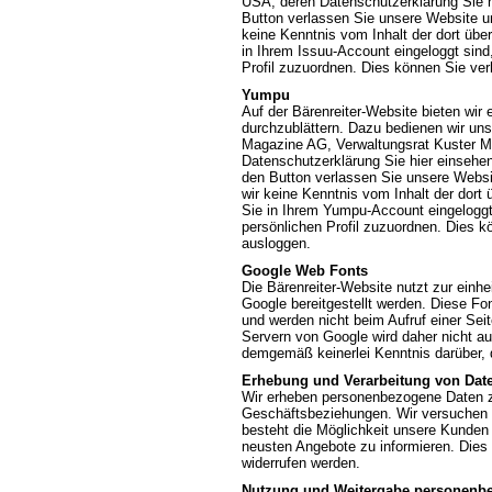
USA, deren Datenschutzerklärung Sie 
Button verlassen Sie unsere Website un
keine Kenntnis vom Inhalt der dort übe
in Ihrem Issuu-Account eingeloggt sind,
Profil zuzuordnen. Dies können Sie ve
Yumpu
Auf der Bärenreiter-Website bieten wir
durchzublättern. Dazu bedienen wir uns 
Magazine AG, Verwaltungsrat Kuster Ma
Datenschutzerklärung Sie hier einsehe
den Button verlassen Sie unsere Websi
wir keine Kenntnis vom Inhalt der dor
Sie in Ihrem Yumpu-Account eingeloggt 
persönlichen Profil zuzuordnen. Dies 
ausloggen.
Google Web Fonts
Die Bärenreiter-Website nutzt zur einhe
Google bereitgestellt werden. Diese Fo
und werden nicht beim Aufruf einer Sei
Servern von Google wird daher nicht a
demgemäß keinerlei Kenntnis darüber, 
Erhebung und Verarbeitung von Dat
Wir erheben personenbezogene Daten zur
Geschäftsbeziehungen. Wir versuchen 
besteht die Möglichkeit unsere Kunden 
neusten Angebote zu informieren. Dies 
widerrufen werden.
Nutzung und Weitergabe personenb