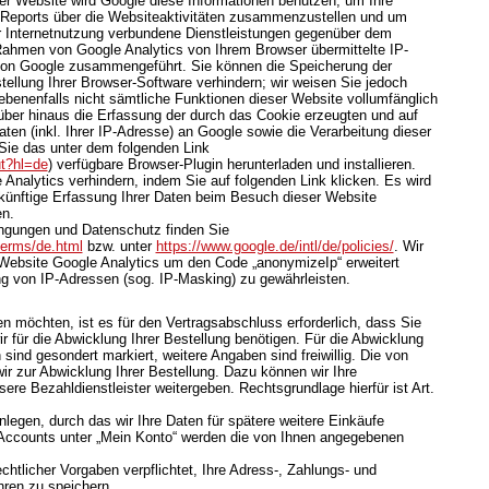
ser Website wird Google diese Informationen benutzen, um Ihre
Reports über die Websiteaktivitäten zusammenzustellen und um
r Internetnutzung verbundene Dienstleistungen gegenüber dem
 Rahmen von Google Analytics von Ihrem Browser übermittelte IP-
 von Google zusammengeführt. Sie können die Speicherung der
ellung Ihrer Browser-Software verhindern; wir weisen Sie jedoch
gebenenfalls nicht sämtliche Funktionen dieser Website vollumfänglich
ber hinaus die Erfassung der durch das Cookie erzeugten und auf
en (inkl. Ihrer IP-Adresse) an Google sowie die Verarbeitung dieser
Sie das unter dem folgenden Link
ut?hl=de
) verfügbare Browser-Plugin herunterladen und installieren.
Analytics verhindern, indem Sie auf folgenden Link klicken. Es wird
ukünftige Erfassung Ihrer Daten beim Besuch dieser Website
en.
ngungen und Datenschutz finden Sie
terms/de.html
bzw. unter
https://www.google.de/intl/de/policies/
. Wir
 Website Google Analytics um den Code „anonymizeIp“ erweitert
g von IP-Adressen (sog. IP-Masking) zu gewährleisten.
 möchten, ist es für den Vertragsabschluss erforderlich, dass Sie
r für die Abwicklung Ihrer Bestellung benötigen. Für die Abwicklung
sind gesondert markiert, weitere Angaben sind freiwillig. Die von
r zur Abwicklung Ihrer Bestellung. Dazu können wir Ihre
re Bezahldienstleister weitergeben. Rechtsgrundlage hierfür ist Art.
nlegen, durch das wir Ihre Daten für spätere weitere Einkäufe
Accounts unter „Mein Konto“ werden die von Ihnen angegebenen
chtlicher Vorgaben verpflichtet, Ihre Adress-, Zahlungs- und
hren zu speichern.