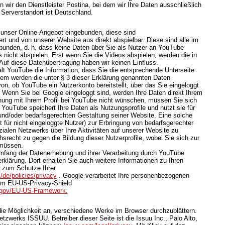
 wir den Dienstleister Postina, bei dem wir Ihre Daten ausschließlich
 Serverstandort ist Deutschland.
 unser Online-Angebot eingebunden, diese sind
t und von unserer Website aus direkt abspielbar. Diese sind alle im
bunden, d. h. dass keine Daten über Sie als Nutzer an YouTube
 nicht abspielen. Erst wenn Sie die Videos abspielen, werden die in
Auf diese Datenübertragung haben wir keinen Einfluss.
lt YouTube die Information, dass Sie die entsprechende Unterseite
em werden die unter § 3 dieser Erklärung genannten Daten
von, ob YouTube ein Nutzerkonto bereitstellt, über das Sie eingeloggt
. Wenn Sie bei Google eingeloggt sind, werden Ihre Daten direkt Ihrem
ung mit Ihrem Profil bei YouTube nicht wünschen, müssen Sie sich
 YouTube speichert Ihre Daten als Nutzungsprofile und nutzt sie für
d/oder bedarfsgerechten Gestaltung seiner Website. Eine solche
 für nicht eingeloggte Nutzer) zur Erbringung von bedarfsgerechter
alen Netzwerks über Ihre Aktivitäten auf unserer Website zu
hsrecht zu gegen die Bildung dieser Nutzerprofile, wobei Sie sich zur
müssen.
mfang der Datenerhebung und ihrer Verarbeitung durch YouTube
rklärung. Dort erhalten Sie auch weitere Informationen zu Ihren
 zum Schutze Ihrer
/de/policies/privacy
. Google verarbeitet Ihre personenbezogenen
em EU-US-Privacy-Shield
d.gov/EU-US-Framework.
 die Möglichkeit an, verschiedene Werke im Browser durchzublättern.
zwerks ISSUU. Betreiber dieser Seite ist die Issuu Inc., Palo Alto,