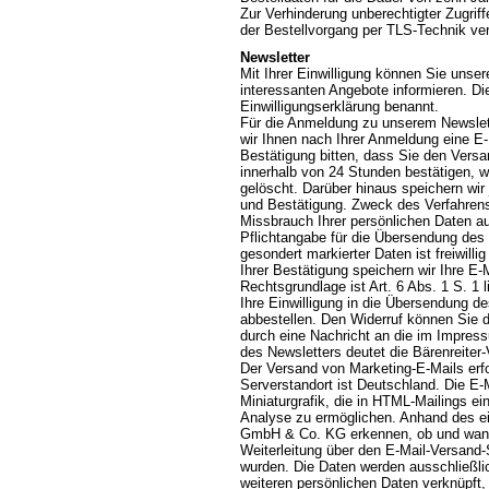
Zur Verhinderung unberechtigter Zugriff
der Bestellvorgang per TLS-Technik ver
Newsletter
Mit Ihrer Einwilligung können Sie unser
interessanten Angebote informieren. Di
Einwilligungserklärung benannt.
Für die Anmeldung zu unserem Newslett
wir Ihnen nach Ihrer Anmeldung eine E
Bestätigung bitten, dass Sie den Vers
innerhalb von 24 Stunden bestätigen, 
gelöscht. Darüber hinaus speichern wir
und Bestätigung. Zweck des Verfahrens
Missbrauch Ihrer persönlichen Daten a
Pflichtangabe für die Übersendung des N
gesondert markierter Daten ist freiwil
Ihrer Bestätigung speichern wir Ihre 
Rechtsgrundlage ist Art. 6 Abs. 1 S. 1 
Ihre Einwilligung in die Übersendung d
abbestellen. Den Widerruf können Sie du
durch eine Nachricht an die im Impre
des Newsletters deutet die Bärenreiter
Der Versand von Marketing-E-Mails erfol
Serverstandort ist Deutschland. Die E-M
Miniaturgrafik, die in HTML-Mailings e
Analyse zu ermöglichen. Anhand des ein
GmbH & Co. KG erkennen, ob und wann e
Weiterleitung über den E-Mail-Versand-
wurden. Die Daten werden ausschließlic
weiteren persönlichen Daten verknüpft,