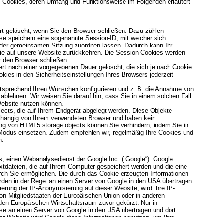
n Cookies, deren Umfang und Funktionsweise im Folgenden erläutert
rt gelöscht, wenn Sie den Browser schließen. Dazu zählen
se speichern eine sogenannte Session-ID, mit welcher sich
 der gemeinsamen Sitzung zuordnen lassen. Dadurch kann Ihr
ie auf unsere Website zurückkehren. Die Session-Cookies werden
r den Browser schließen.
rt nach einer vorgegebenen Dauer gelöscht, die sich je nach Cookie
kies in den Sicherheitseinstellungen Ihres Browsers jederzeit
ntsprechend Ihren Wünschen konfigurieren und z. B. die Annahme von
 ablehnen. Wir weisen Sie darauf hin, dass Sie in einem solchen Fall
 Website nutzen können.
ects, die auf Ihrem Endgerät abgelegt werden. Diese Objekte
abhängig von Ihrem verwendeten Browser und haben kein
g von HTML5 storage objects können Sie verhindern, indem Sie in
 Modus einsetzen. Zudem empfehlen wir, regelmäßig Ihre Cookies und
n.
s, einen Webanalysedienst der Google Inc. („Google“). Google
xtdateien, die auf Ihrem Computer gespeichert werden und die eine
ch Sie ermöglichen. Die durch das Cookie erzeugten Informationen
rden in der Regel an einen Server von Google in den USA übertragen
vierung der IP-Anonymisierung auf dieser Website, wird Ihre IP-
on Mitgliedstaaten der Europäischen Union oder in anderen
en Europäischen Wirtschaftsraum zuvor gekürzt. Nur in
sse an einen Server von Google in den USA übertragen und dort