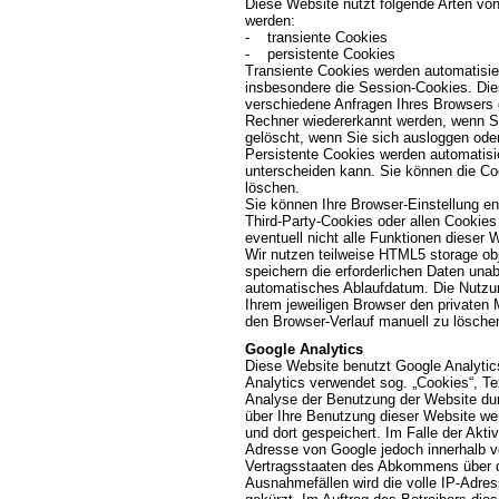
Diese Website nutzt folgende Arten vo
werden:
- transiente Cookies
- persistente Cookies
Transiente Cookies werden automatisie
insbesondere die Session-Cookies. Die
verschiedene Anfragen Ihres Browsers
Rechner wiedererkannt werden, wenn S
gelöscht, wenn Sie sich ausloggen ode
Persistente Cookies werden automatisie
unterscheiden kann. Sie können die Coo
löschen.
Sie können Ihre Browser-Einstellung e
Third-Party-Cookies oder allen Cookies
eventuell nicht alle Funktionen dieser
Wir nutzen teilweise HTML5 storage obj
speichern die erforderlichen Daten un
automatisches Ablaufdatum. Die Nutzun
Ihrem jeweiligen Browser den privaten
den Browser-Verlauf manuell zu lösche
Google Analytics
Diese Website benutzt Google Analytic
Analytics verwendet sog. „Cookies“, Te
Analyse der Benutzung der Website dur
über Ihre Benutzung dieser Website we
und dort gespeichert. Im Falle der Akti
Adresse von Google jedoch innerhalb v
Vertragsstaaten des Abkommens über d
Ausnahmefällen wird die volle IP-Adre