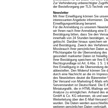
Zur Verhinderung unberechtigter Zugriff
der Bestellvorgang per TLS-Technik ver
Newsletter
Mit Ihrer Einwilligung können Sie unser
interessanten Angebote informieren. Di
Einwilligungserklärung benannt.
Für die Anmeldung zu unserem Newslett
wir Ihnen nach Ihrer Anmeldung eine E
Bestätigung bitten, dass Sie den Vers
innerhalb von 24 Stunden bestätigen, 
gelöscht. Darüber hinaus speichern wir
und Bestätigung. Zweck des Verfahrens
Missbrauch Ihrer persönlichen Daten a
Pflichtangabe für die Übersendung des N
gesondert markierter Daten ist freiwil
Ihrer Bestätigung speichern wir Ihre 
Rechtsgrundlage ist Art. 6 Abs. 1 S. 1 
Ihre Einwilligung in die Übersendung d
abbestellen. Den Widerruf können Sie du
durch eine Nachricht an die im Impre
des Newsletters deutet die Bärenreiter
Der Versand von Marketing-E-Mails erfol
Serverstandort ist Deutschland. Die E-M
Miniaturgrafik, die in HTML-Mailings e
Analyse zu ermöglichen. Anhand des ein
GmbH & Co. KG erkennen, ob und wann e
Weiterleitung über den E-Mail-Versand-
wurden. Die Daten werden ausschließlic
weiteren persönlichen Daten verknüpft,