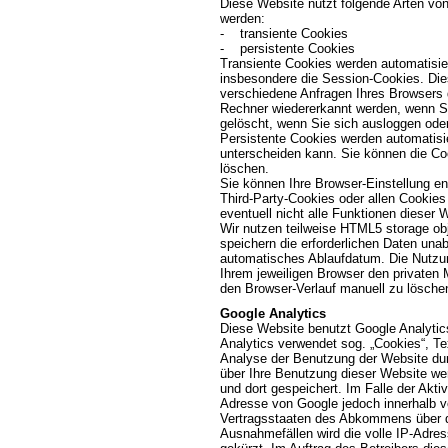
Diese Website nutzt folgende Arten vo
werden:
- transiente Cookies
- persistente Cookies
Transiente Cookies werden automatisie
insbesondere die Session-Cookies. Die
verschiedene Anfragen Ihres Browsers
Rechner wiedererkannt werden, wenn S
gelöscht, wenn Sie sich ausloggen ode
Persistente Cookies werden automatisie
unterscheiden kann. Sie können die Coo
löschen.
Sie können Ihre Browser-Einstellung e
Third-Party-Cookies oder allen Cookies
eventuell nicht alle Funktionen dieser
Wir nutzen teilweise HTML5 storage obj
speichern die erforderlichen Daten un
automatisches Ablaufdatum. Die Nutzun
Ihrem jeweiligen Browser den privaten
den Browser-Verlauf manuell zu lösche
Google Analytics
Diese Website benutzt Google Analytic
Analytics verwendet sog. „Cookies“, Te
Analyse der Benutzung der Website dur
über Ihre Benutzung dieser Website we
und dort gespeichert. Im Falle der Akti
Adresse von Google jedoch innerhalb v
Vertragsstaaten des Abkommens über d
Ausnahmefällen wird die volle IP-Adre