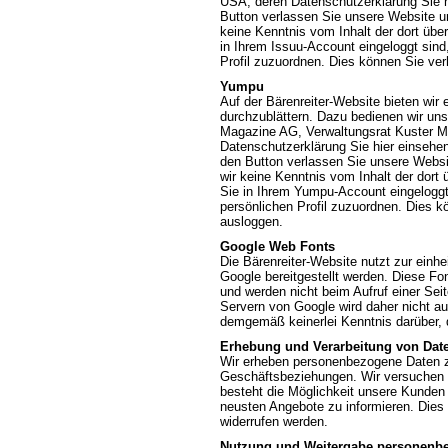
USA, deren Datenschutzerklärung Sie 
Button verlassen Sie unsere Website un
keine Kenntnis vom Inhalt der dort übe
in Ihrem Issuu-Account eingeloggt sind,
Profil zuzuordnen. Dies können Sie ve
Yumpu
Auf der Bärenreiter-Website bieten wir
durchzublättern. Dazu bedienen wir uns 
Magazine AG, Verwaltungsrat Kuster Ma
Datenschutzerklärung Sie hier einsehe
den Button verlassen Sie unsere Websi
wir keine Kenntnis vom Inhalt der dor
Sie in Ihrem Yumpu-Account eingeloggt 
persönlichen Profil zuzuordnen. Dies 
ausloggen.
Google Web Fonts
Die Bärenreiter-Website nutzt zur einhe
Google bereitgestellt werden. Diese Fo
und werden nicht beim Aufruf einer Sei
Servern von Google wird daher nicht a
demgemäß keinerlei Kenntnis darüber, 
Erhebung und Verarbeitung von Dat
Wir erheben personenbezogene Daten zur
Geschäftsbeziehungen. Wir versuchen 
besteht die Möglichkeit unsere Kunden 
neusten Angebote zu informieren. Dies 
widerrufen werden.
Nutzung und Weitergabe personenb