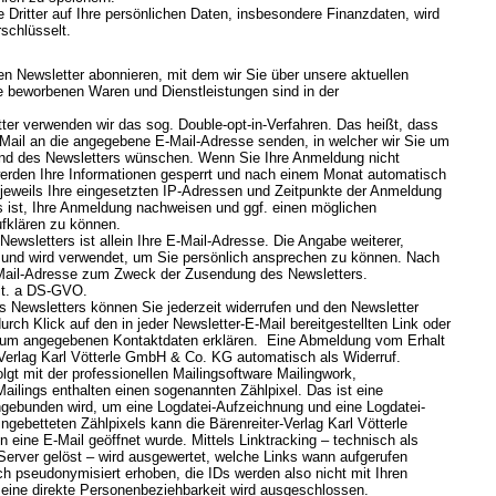
e Dritter auf Ihre persönlichen Daten, insbesondere Finanzdaten, wird
schlüsselt.
en Newsletter abonnieren, mit dem wir Sie über unsere aktuellen
e beworbenen Waren und Dienstleistungen sind in der
er verwenden wir das sog. Double-opt-in-Verfahren. Das heißt, dass
-Mail an die angegebene E-Mail-Adresse senden, in welcher wir Sie um
and des Newsletters wünschen. Wenn Sie Ihre Anmeldung nicht
werden Ihre Informationen gesperrt und nach einem Monat automatisch
 jeweils Ihre eingesetzten IP-Adressen und Zeitpunkte der Anmeldung
 ist, Ihre Anmeldung nachweisen und ggf. einen möglichen
ufklären zu können.
ewsletters ist allein Ihre E-Mail-Adresse. Die Angabe weiterer,
lig und wird verwendet, um Sie persönlich ansprechen zu können. Nach
E-Mail-Adresse zum Zweck der Zusendung des Newsletters.
lit. a DS-GVO.
es Newsletters können Sie jederzeit widerrufen und den Newsletter
rch Klick auf den in jeder Newsletter-E-Mail bereitgestellten Link oder
ssum angegebenen Kontaktdaten erklären. Eine Abmeldung vom Erhalt
-Verlag Karl Vötterle GmbH & Co. KG automatisch als Widerruf.
gt mit der professionellen Mailingsoftware Mailingwork,
ailings enthalten einen sogenannten Zählpixel. Das ist eine
ingebunden wird, um eine Logdatei-Aufzeichnung und eine Logdatei-
gebetteten Zählpixels kann die Bärenreiter-Verlag Karl Vötterle
ine E-Mail geöffnet wurde. Mittels Linktracking – technisch als
Server gelöst – wird ausgewertet, welche Links wann aufgerufen
h pseudonymisiert erhoben, die IDs werden also nicht mit Ihren
 eine direkte Personenbeziehbarkeit wird ausgeschlossen.