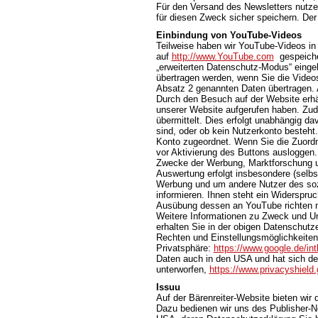
Für den Versand des Newsletters nutzen
für diesen Zweck sicher speichern. Der
Einbindung von YouTube-Videos
Teilweise haben wir YouTube-Videos in
auf
http://www.YouTube.com
gespeicher
„erweiterten Datenschutz-Modus“ einge
übertragen werden, wenn Sie die Videos
Absatz 2 genannten Daten übertragen. 
Durch den Besuch auf der Website erhä
unserer Website aufgerufen haben. Zud
übermittelt. Dies erfolgt unabhängig da
sind, oder ob kein Nutzerkonto besteht
Konto zugeordnet. Wenn Sie die Zuordn
vor Aktivierung des Buttons ausloggen.
Zwecke der Werbung, Marktforschung un
Auswertung erfolgt insbesondere (selbst
Werbung und um andere Nutzer des sozi
informieren. Ihnen steht ein Widerspruc
Ausübung dessen an YouTube richten 
Weitere Informationen zu Zweck und U
erhalten Sie in der obigen Datenschutze
Rechten und Einstellungsmöglichkeiten
Privatsphäre:
https://www.google.de/intl
Daten auch in den USA und hat sich d
unterworfen,
https://www.privacyshiel
Issuu
Auf der Bärenreiter-Website bieten wir
Dazu bedienen wir uns des Publisher-Net