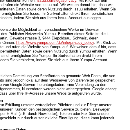
hier einsehen können:
issuu.com/legal/privacy
. Mit Klick auf den
d rufen die Website von Issuu auf. Wir weisen darauf hin, dass wir
rmittelten Daten sowie deren Nutzung durch Issuu erhalten. Wenn Sie
 ermöglichen Sie Issuu, Ihr Surfverhalten direkt Ihrem persönlichen
rhindern, indem Sie sich aus Ihrem Issuu-Account ausloggen.
 ebenso die Möglichkeit an, verschiedene Werke im Browser
des Publisher-Netzwerks Yumpu. Betreiber dieser Seite ist die i-
rtin, Gewerbestrasse 3, 9444 Diepoldsau, Schweiz, deren
n können:
https://www.yumpu.com/de/info/privacy_policy
. Mit Klick auf
te und rufen die Website von Yumpu auf. Wir weisen darauf hin, dass
t übermittelten Daten sowie deren Nutzung durch Yumpu erhalten. Wenn
sind, ermöglichen Sie Yumpu, Ihr Surfverhalten direkt Ihrem
können Sie verhindern, indem Sie sich aus Ihrem Yumpu-Account
itlichen Darstellung von Schriftarten so genannte Web Fonts, die von
nts sind jedoch lokal auf dem Webserver von Bärenreiter gespeichert
te von Google-Servern heruntergeladen. Eine Verbindung zu den
ufgenommen, Nutzerdaten werden nicht weitergegeben. Google erlangt
dass über Ihre IP-Adresse unsere Website aufgerufen wurde.
en
 Erfüllung unserer vertraglichen Pflichten und zur Pflege unserer
unseren Kunden den bestmöglichen Service zu bieten. Deswegen
per E-Mail (z.B. durch Newsletter), Telefon oder Fax über unsere
geschieht nur durch ausdrückliche Einwilligung, diese kann jederzeit
ezogener Daten