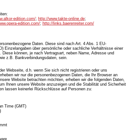
iten:
w.alkor-edition.com/
;
http://www.takte-online.de
;
www.opera-edition.com/
;
http://links.baerenreiter.com/
rsonenbezogene Daten. Diese sind nach Art. 4 Abs. 1 EU-
Einzelangaben über persönliche oder sachliche Verhältnisse einer
 Diese können, je nach Vertragsart, neben Name, Adresse und
wie z.B. Bankverbindungsdaten, sein.
er Webseite, d.h. wenn Sie sich nicht registrieren oder uns
 erheben wir nur die personenbezogenen Daten, die Ihr Browser an
unsere Website betrachten möchten, erheben wir die folgenden Daten,
, um Ihnen unsere Website anzuzeigen und die Stabilität und Sicherheit
n lassen keinerlei Rückschlüsse auf Personen zu:
ean Time (GMT)
)
ommt
ware