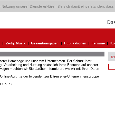
ie Nutzung unserer Dienste erklären Sie sich damit einverstanden, dass
r
Zeitg. Musik
Gesamtausgaben
Publikationen
Termine
Ko
Eng
unserer Homepage und unserem Unternehmen. Der Schutz Ihrer
 Verarbeitung und Nutzung anlässlich Ihres Besuchs auf unserer
gen möchten wir Sie darüber informieren, wie wir mit Ihren Daten
 Online-Auftritte der folgenden zur Bärenreiter-Unternehmensgruppe
 & Co. KG