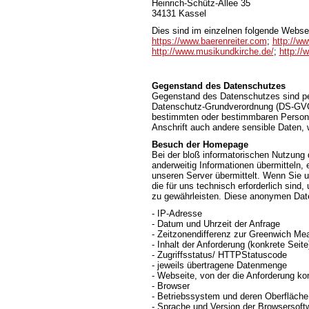
Heinrich-Schütz-Allee 35
34131 Kassel
Dies sind im einzelnen folgende Webse
https://www.baerenreiter.com
;
http://ww
http://www.musikundkirche.de/
;
http://
Gegenstand des Datenschutzes
Gegenstand des Datenschutzes sind pe
Datenschutz-Grundverordnung (DS-GVO) 
bestimmten oder bestimmbaren Person.
Anschrift auch andere sensible Daten, 
Besuch der Homepage
Bei der bloß informatorischen Nutzung d
anderweitig Informationen übermitteln,
unseren Server übermittelt. Wenn Sie 
die für uns technisch erforderlich sind
zu gewährleisten. Diese anonymen Date
- IP-Adresse
- Datum und Uhrzeit der Anfrage
- Zeitzonendifferenz zur Greenwich M
- Inhalt der Anforderung (konkrete Seite
- Zugriffsstatus/ HTTPStatuscode
- jeweils übertragene Datenmenge
- Webseite, von der die Anforderung k
- Browser
- Betriebssystem und deren Oberfläche
- Sprache und Version der Browsersoft