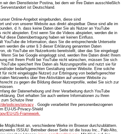
 wir den Dienstleister Postina, bei dem wir Ihre Daten ausschließlich
 Serverstandort ist Deutschland.
 unser Online-Angebot eingebunden, diese sind
t und von unserer Website aus direkt abspielbar. Diese sind alle im
bunden, d. h. dass keine Daten über Sie als Nutzer an YouTube
 nicht abspielen. Erst wenn Sie die Videos abspielen, werden die in
Auf diese Datenübertragung haben wir keinen Einfluss.
lt YouTube die Information, dass Sie die entsprechende Unterseite
em werden die unter § 3 dieser Erklärung genannten Daten
von, ob YouTube ein Nutzerkonto bereitstellt, über das Sie eingeloggt
. Wenn Sie bei Google eingeloggt sind, werden Ihre Daten direkt Ihrem
ung mit Ihrem Profil bei YouTube nicht wünschen, müssen Sie sich
 YouTube speichert Ihre Daten als Nutzungsprofile und nutzt sie für
d/oder bedarfsgerechten Gestaltung seiner Website. Eine solche
 für nicht eingeloggte Nutzer) zur Erbringung von bedarfsgerechter
alen Netzwerks über Ihre Aktivitäten auf unserer Website zu
hsrecht zu gegen die Bildung dieser Nutzerprofile, wobei Sie sich zur
müssen.
mfang der Datenerhebung und ihrer Verarbeitung durch YouTube
rklärung. Dort erhalten Sie auch weitere Informationen zu Ihren
 zum Schutze Ihrer
/de/policies/privacy
. Google verarbeitet Ihre personenbezogenen
em EU-US-Privacy-Shield
d.gov/EU-US-Framework.
 die Möglichkeit an, verschiedene Werke im Browser durchzublättern.
zwerks ISSUU. Betreiber dieser Seite ist die Issuu Inc., Palo Alto,