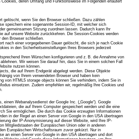
n Cookies, deren Umfang und Funktionsweise im Folgenden erläutert
rt gelöscht, wenn Sie den Browser schließen. Dazu zählen
se speichern eine sogenannte Session-ID, mit welcher sich
 der gemeinsamen Sitzung zuordnen lassen. Dadurch kann Ihr
ie auf unsere Website zurückkehren. Die Session-Cookies werden
r den Browser schließen.
rt nach einer vorgegebenen Dauer gelöscht, die sich je nach Cookie
kies in den Sicherheitseinstellungen Ihres Browsers jederzeit
ntsprechend Ihren Wünschen konfigurieren und z. B. die Annahme von
 ablehnen. Wir weisen Sie darauf hin, dass Sie in einem solchen Fall
 Website nutzen können.
ects, die auf Ihrem Endgerät abgelegt werden. Diese Objekte
abhängig von Ihrem verwendeten Browser und haben kein
g von HTML5 storage objects können Sie verhindern, indem Sie in
 Modus einsetzen. Zudem empfehlen wir, regelmäßig Ihre Cookies und
n.
s, einen Webanalysedienst der Google Inc. („Google“). Google
xtdateien, die auf Ihrem Computer gespeichert werden und die eine
ch Sie ermöglichen. Die durch das Cookie erzeugten Informationen
rden in der Regel an einen Server von Google in den USA übertragen
vierung der IP-Anonymisierung auf dieser Website, wird Ihre IP-
on Mitgliedstaaten der Europäischen Union oder in anderen
en Europäischen Wirtschaftsraum zuvor gekürzt. Nur in
sse an einen Server von Google in den USA übertragen und dort