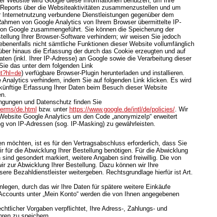
ser Website wird Google diese Informationen benutzen, um Ihre
Reports über die Websiteaktivitäten zusammenzustellen und um
r Internetnutzung verbundene Dienstleistungen gegenüber dem
 Rahmen von Google Analytics von Ihrem Browser übermittelte IP-
 von Google zusammengeführt. Sie können die Speicherung der
ellung Ihrer Browser-Software verhindern; wir weisen Sie jedoch
gebenenfalls nicht sämtliche Funktionen dieser Website vollumfänglich
ber hinaus die Erfassung der durch das Cookie erzeugten und auf
en (inkl. Ihrer IP-Adresse) an Google sowie die Verarbeitung dieser
Sie das unter dem folgenden Link
ut?hl=de
) verfügbare Browser-Plugin herunterladen und installieren.
Analytics verhindern, indem Sie auf folgenden Link klicken. Es wird
ukünftige Erfassung Ihrer Daten beim Besuch dieser Website
en.
ngungen und Datenschutz finden Sie
terms/de.html
bzw. unter
https://www.google.de/intl/de/policies/
. Wir
 Website Google Analytics um den Code „anonymizeIp“ erweitert
g von IP-Adressen (sog. IP-Masking) zu gewährleisten.
 möchten, ist es für den Vertragsabschluss erforderlich, dass Sie
r für die Abwicklung Ihrer Bestellung benötigen. Für die Abwicklung
sind gesondert markiert, weitere Angaben sind freiwillig. Die von
r zur Abwicklung Ihrer Bestellung. Dazu können wir Ihre
re Bezahldienstleister weitergeben. Rechtsgrundlage hierfür ist Art.
nlegen, durch das wir Ihre Daten für spätere weitere Einkäufe
Accounts unter „Mein Konto“ werden die von Ihnen angegebenen
chtlicher Vorgaben verpflichtet, Ihre Adress-, Zahlungs- und
hren zu speichern.