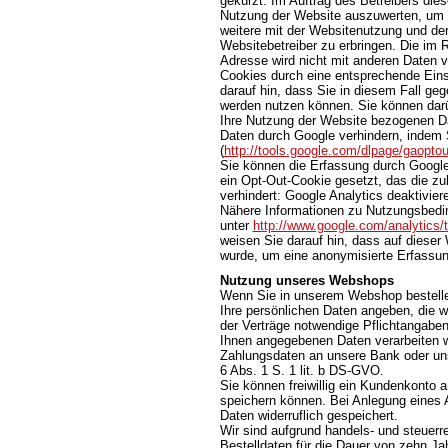
gekürzt. Im Auftrag des Betreibers die
Nutzung der Website auszuwerten, um 
weitere mit der Websitenutzung und de
Websitebetreiber zu erbringen. Die im
Adresse wird nicht mit anderen Daten
Cookies durch eine entsprechende Einst
darauf hin, dass Sie in diesem Fall ge
werden nutzen können. Sie können darü
Ihre Nutzung der Website bezogenen Dat
Daten durch Google verhindern, indem 
(
http://tools.google.com/dlpage/gaopto
Sie können die Erfassung durch Google 
ein Opt-Out-Cookie gesetzt, das die z
verhindert: Google Analytics deaktivier
Nähere Informationen zu Nutzungsbedi
unter
http://www.google.com/analytics/
weisen Sie darauf hin, dass auf dieser
wurde, um eine anonymisierte Erfassun
Nutzung unseres Webshops
Wenn Sie in unserem Webshop bestellen
Ihre persönlichen Daten angeben, die wi
der Verträge notwendige Pflichtangaben 
Ihnen angegebenen Daten verarbeiten wi
Zahlungsdaten an unsere Bank oder unse
6 Abs. 1 S. 1 lit. b DS-GVO.
Sie können freiwillig ein Kundenkonto a
speichern können. Bei Anlegung eines 
Daten widerruflich gespeichert.
Wir sind aufgrund handels- und steuerre
Bestelldaten für die Dauer von zehn Ja