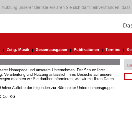
ie Nutzung unserer Dienste erklären Sie sich damit einverstanden, dass
r
Zeitg. Musik
Gesamtausgaben
Publikationen
Termine
Ko
Eng
unserer Homepage und unserem Unternehmen. Der Schutz Ihrer
 Verarbeitung und Nutzung anlässlich Ihres Besuchs auf unserer
gen möchten wir Sie darüber informieren, wie wir mit Ihren Daten
 Online-Auftritte der folgenden zur Bärenreiter-Unternehmensgruppe
 & Co. KG