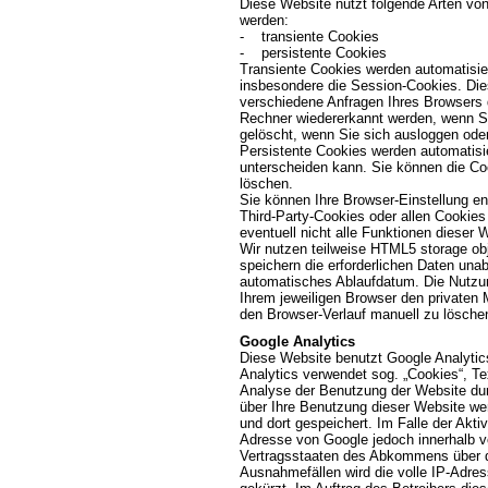
Diese Website nutzt folgende Arten vo
werden:
- transiente Cookies
- persistente Cookies
Transiente Cookies werden automatisie
insbesondere die Session-Cookies. Die
verschiedene Anfragen Ihres Browsers
Rechner wiedererkannt werden, wenn S
gelöscht, wenn Sie sich ausloggen ode
Persistente Cookies werden automatisie
unterscheiden kann. Sie können die Coo
löschen.
Sie können Ihre Browser-Einstellung e
Third-Party-Cookies oder allen Cookies
eventuell nicht alle Funktionen dieser
Wir nutzen teilweise HTML5 storage obj
speichern die erforderlichen Daten un
automatisches Ablaufdatum. Die Nutzun
Ihrem jeweiligen Browser den privaten
den Browser-Verlauf manuell zu lösche
Google Analytics
Diese Website benutzt Google Analytic
Analytics verwendet sog. „Cookies“, Te
Analyse der Benutzung der Website dur
über Ihre Benutzung dieser Website we
und dort gespeichert. Im Falle der Akti
Adresse von Google jedoch innerhalb v
Vertragsstaaten des Abkommens über d
Ausnahmefällen wird die volle IP-Adre