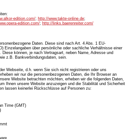
iten:
w.alkor-edition.com/
;
http://www.takte-online.de
;
www.opera-edition.com/
;
http://links.baerenreiter.com/
rsonenbezogene Daten. Diese sind nach Art. 4 Abs. 1 EU-
Einzelangaben über persönliche oder sachliche Verhältnisse einer
 Diese können, je nach Vertragsart, neben Name, Adresse und
wie z.B. Bankverbindungsdaten, sein.
er Webseite, d.h. wenn Sie sich nicht registrieren oder uns
 erheben wir nur die personenbezogenen Daten, die Ihr Browser an
unsere Website betrachten möchten, erheben wir die folgenden Daten,
, um Ihnen unsere Website anzuzeigen und die Stabilität und Sicherheit
n lassen keinerlei Rückschlüsse auf Personen zu:
ean Time (GMT)
)
ommt
ware