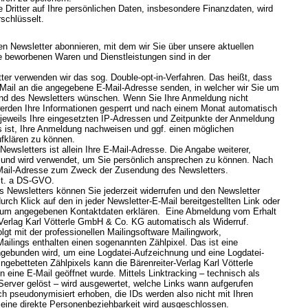
e Dritter auf Ihre persönlichen Daten, insbesondere Finanzdaten, wird
schlüsselt.
en Newsletter abonnieren, mit dem wir Sie über unsere aktuellen
e beworbenen Waren und Dienstleistungen sind in der
er verwenden wir das sog. Double-opt-in-Verfahren. Das heißt, dass
-Mail an die angegebene E-Mail-Adresse senden, in welcher wir Sie um
and des Newsletters wünschen. Wenn Sie Ihre Anmeldung nicht
werden Ihre Informationen gesperrt und nach einem Monat automatisch
 jeweils Ihre eingesetzten IP-Adressen und Zeitpunkte der Anmeldung
 ist, Ihre Anmeldung nachweisen und ggf. einen möglichen
ufklären zu können.
ewsletters ist allein Ihre E-Mail-Adresse. Die Angabe weiterer,
lig und wird verwendet, um Sie persönlich ansprechen zu können. Nach
E-Mail-Adresse zum Zweck der Zusendung des Newsletters.
lit. a DS-GVO.
es Newsletters können Sie jederzeit widerrufen und den Newsletter
rch Klick auf den in jeder Newsletter-E-Mail bereitgestellten Link oder
ssum angegebenen Kontaktdaten erklären. Eine Abmeldung vom Erhalt
-Verlag Karl Vötterle GmbH & Co. KG automatisch als Widerruf.
gt mit der professionellen Mailingsoftware Mailingwork,
ailings enthalten einen sogenannten Zählpixel. Das ist eine
ingebunden wird, um eine Logdatei-Aufzeichnung und eine Logdatei-
gebetteten Zählpixels kann die Bärenreiter-Verlag Karl Vötterle
ine E-Mail geöffnet wurde. Mittels Linktracking – technisch als
Server gelöst – wird ausgewertet, welche Links wann aufgerufen
h pseudonymisiert erhoben, die IDs werden also nicht mit Ihren
 eine direkte Personenbeziehbarkeit wird ausgeschlossen.