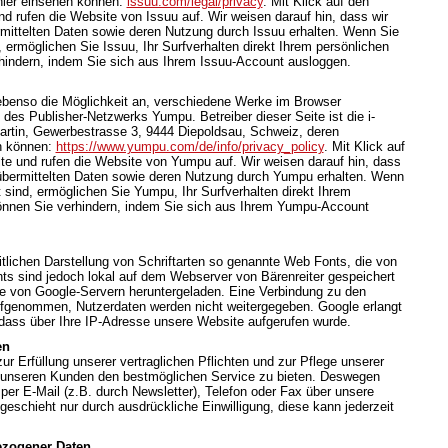
hier einsehen können:
issuu.com/legal/privacy
. Mit Klick auf den
d rufen die Website von Issuu auf. Wir weisen darauf hin, dass wir
rmittelten Daten sowie deren Nutzung durch Issuu erhalten. Wenn Sie
 ermöglichen Sie Issuu, Ihr Surfverhalten direkt Ihrem persönlichen
rhindern, indem Sie sich aus Ihrem Issuu-Account ausloggen.
 ebenso die Möglichkeit an, verschiedene Werke im Browser
des Publisher-Netzwerks Yumpu. Betreiber dieser Seite ist die i-
rtin, Gewerbestrasse 3, 9444 Diepoldsau, Schweiz, deren
n können:
https://www.yumpu.com/de/info/privacy_policy
. Mit Klick auf
te und rufen die Website von Yumpu auf. Wir weisen darauf hin, dass
t übermittelten Daten sowie deren Nutzung durch Yumpu erhalten. Wenn
sind, ermöglichen Sie Yumpu, Ihr Surfverhalten direkt Ihrem
können Sie verhindern, indem Sie sich aus Ihrem Yumpu-Account
itlichen Darstellung von Schriftarten so genannte Web Fonts, die von
nts sind jedoch lokal auf dem Webserver von Bärenreiter gespeichert
te von Google-Servern heruntergeladen. Eine Verbindung zu den
ufgenommen, Nutzerdaten werden nicht weitergegeben. Google erlangt
dass über Ihre IP-Adresse unsere Website aufgerufen wurde.
en
 Erfüllung unserer vertraglichen Pflichten und zur Pflege unserer
unseren Kunden den bestmöglichen Service zu bieten. Deswegen
per E-Mail (z.B. durch Newsletter), Telefon oder Fax über unsere
geschieht nur durch ausdrückliche Einwilligung, diese kann jederzeit
ezogener Daten