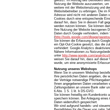
gekürzt. Im Auftrag des Betreibers die
Nutzung der Website auszuwerten, um 
weitere mit der Websitenutzung und de
Websitebetreiber zu erbringen. Die im
Adresse wird nicht mit anderen Daten
Cookies durch eine entsprechende Einst
darauf hin, dass Sie in diesem Fall ge
werden nutzen können. Sie können darü
Ihre Nutzung der Website bezogenen Dat
Daten durch Google verhindern, indem 
(
http://tools.google.com/dlpage/gaopto
Sie können die Erfassung durch Google 
ein Opt-Out-Cookie gesetzt, das die z
verhindert: Google Analytics deaktivier
Nähere Informationen zu Nutzungsbedi
unter
http://www.google.com/analytics/
weisen Sie darauf hin, dass auf dieser
wurde, um eine anonymisierte Erfassun
Nutzung unseres Webshops
Wenn Sie in unserem Webshop bestellen
Ihre persönlichen Daten angeben, die wi
der Verträge notwendige Pflichtangaben 
Ihnen angegebenen Daten verarbeiten wi
Zahlungsdaten an unsere Bank oder unse
6 Abs. 1 S. 1 lit. b DS-GVO.
Sie können freiwillig ein Kundenkonto a
speichern können. Bei Anlegung eines 
Daten widerruflich gespeichert.
Wir sind aufgrund handels- und steuerre
Bestelldaten für die Dauer von zehn Ja