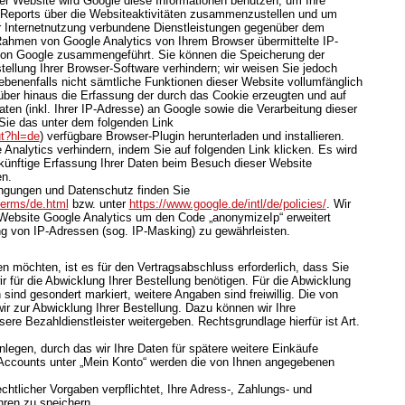
ser Website wird Google diese Informationen benutzen, um Ihre
Reports über die Websiteaktivitäten zusammenzustellen und um
r Internetnutzung verbundene Dienstleistungen gegenüber dem
 Rahmen von Google Analytics von Ihrem Browser übermittelte IP-
 von Google zusammengeführt. Sie können die Speicherung der
ellung Ihrer Browser-Software verhindern; wir weisen Sie jedoch
gebenenfalls nicht sämtliche Funktionen dieser Website vollumfänglich
ber hinaus die Erfassung der durch das Cookie erzeugten und auf
en (inkl. Ihrer IP-Adresse) an Google sowie die Verarbeitung dieser
Sie das unter dem folgenden Link
ut?hl=de
) verfügbare Browser-Plugin herunterladen und installieren.
Analytics verhindern, indem Sie auf folgenden Link klicken. Es wird
ukünftige Erfassung Ihrer Daten beim Besuch dieser Website
en.
ngungen und Datenschutz finden Sie
terms/de.html
bzw. unter
https://www.google.de/intl/de/policies/
. Wir
 Website Google Analytics um den Code „anonymizeIp“ erweitert
g von IP-Adressen (sog. IP-Masking) zu gewährleisten.
 möchten, ist es für den Vertragsabschluss erforderlich, dass Sie
r für die Abwicklung Ihrer Bestellung benötigen. Für die Abwicklung
sind gesondert markiert, weitere Angaben sind freiwillig. Die von
r zur Abwicklung Ihrer Bestellung. Dazu können wir Ihre
re Bezahldienstleister weitergeben. Rechtsgrundlage hierfür ist Art.
nlegen, durch das wir Ihre Daten für spätere weitere Einkäufe
Accounts unter „Mein Konto“ werden die von Ihnen angegebenen
chtlicher Vorgaben verpflichtet, Ihre Adress-, Zahlungs- und
hren zu speichern.