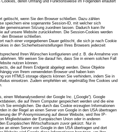
n Cookies, deren Umfang und Funktionsweise im Folgenden erläutert
rt gelöscht, wenn Sie den Browser schließen. Dazu zählen
se speichern eine sogenannte Session-ID, mit welcher sich
 der gemeinsamen Sitzung zuordnen lassen. Dadurch kann Ihr
ie auf unsere Website zurückkehren. Die Session-Cookies werden
r den Browser schließen.
rt nach einer vorgegebenen Dauer gelöscht, die sich je nach Cookie
kies in den Sicherheitseinstellungen Ihres Browsers jederzeit
ntsprechend Ihren Wünschen konfigurieren und z. B. die Annahme von
 ablehnen. Wir weisen Sie darauf hin, dass Sie in einem solchen Fall
 Website nutzen können.
ects, die auf Ihrem Endgerät abgelegt werden. Diese Objekte
abhängig von Ihrem verwendeten Browser und haben kein
g von HTML5 storage objects können Sie verhindern, indem Sie in
 Modus einsetzen. Zudem empfehlen wir, regelmäßig Ihre Cookies und
n.
s, einen Webanalysedienst der Google Inc. („Google“). Google
xtdateien, die auf Ihrem Computer gespeichert werden und die eine
ch Sie ermöglichen. Die durch das Cookie erzeugten Informationen
rden in der Regel an einen Server von Google in den USA übertragen
vierung der IP-Anonymisierung auf dieser Website, wird Ihre IP-
on Mitgliedstaaten der Europäischen Union oder in anderen
en Europäischen Wirtschaftsraum zuvor gekürzt. Nur in
sse an einen Server von Google in den USA übertragen und dort