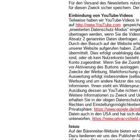
Für den Versand des Newsletters nutzen
für diesen Zweck sicher speichern. Der
Einbindung von YouTube-Videos
Teilweise haben wir YouTube-Videos in
auf
http://www.YouTube.com
gespeicher
„erweiterten Datenschutz-Modus“ einge
übertragen werden, wenn Sie die Videos
Absatz 2 genannten Daten übertragen. 
Durch den Besuch auf der Website erhä
unserer Website aufgerufen haben. Zud
übermittelt. Dies erfolgt unabhängig da
sind, oder ob kein Nutzerkonto besteht
Konto zugeordnet. Wenn Sie die Zuordn
vor Aktivierung des Buttons ausloggen.
Zwecke der Werbung, Marktforschung un
Auswertung erfolgt insbesondere (selbst
Werbung und um andere Nutzer des sozi
informieren. Ihnen steht ein Widerspruc
Ausübung dessen an YouTube richten 
Weitere Informationen zu Zweck und U
erhalten Sie in der obigen Datenschutze
Rechten und Einstellungsmöglichkeiten
Privatsphäre:
https://www.google.de/intl
Daten auch in den USA und hat sich d
unterworfen,
https://www.privacyshiel
Issuu
Auf der Bärenreiter-Website bieten wir
Dazu bedienen wir uns des Publisher-Net