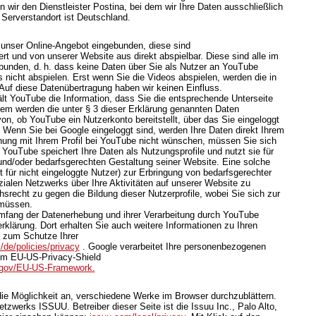
 wir den Dienstleister Postina, bei dem wir Ihre Daten ausschließlich
 Serverstandort ist Deutschland.
 unser Online-Angebot eingebunden, diese sind
t und von unserer Website aus direkt abspielbar. Diese sind alle im
bunden, d. h. dass keine Daten über Sie als Nutzer an YouTube
 nicht abspielen. Erst wenn Sie die Videos abspielen, werden die in
Auf diese Datenübertragung haben wir keinen Einfluss.
lt YouTube die Information, dass Sie die entsprechende Unterseite
em werden die unter § 3 dieser Erklärung genannten Daten
von, ob YouTube ein Nutzerkonto bereitstellt, über das Sie eingeloggt
. Wenn Sie bei Google eingeloggt sind, werden Ihre Daten direkt Ihrem
ung mit Ihrem Profil bei YouTube nicht wünschen, müssen Sie sich
 YouTube speichert Ihre Daten als Nutzungsprofile und nutzt sie für
d/oder bedarfsgerechten Gestaltung seiner Website. Eine solche
 für nicht eingeloggte Nutzer) zur Erbringung von bedarfsgerechter
alen Netzwerks über Ihre Aktivitäten auf unserer Website zu
hsrecht zu gegen die Bildung dieser Nutzerprofile, wobei Sie sich zur
müssen.
mfang der Datenerhebung und ihrer Verarbeitung durch YouTube
rklärung. Dort erhalten Sie auch weitere Informationen zu Ihren
 zum Schutze Ihrer
/de/policies/privacy
. Google verarbeitet Ihre personenbezogenen
em EU-US-Privacy-Shield
d.gov/EU-US-Framework.
 die Möglichkeit an, verschiedene Werke im Browser durchzublättern.
zwerks ISSUU. Betreiber dieser Seite ist die Issuu Inc., Palo Alto,