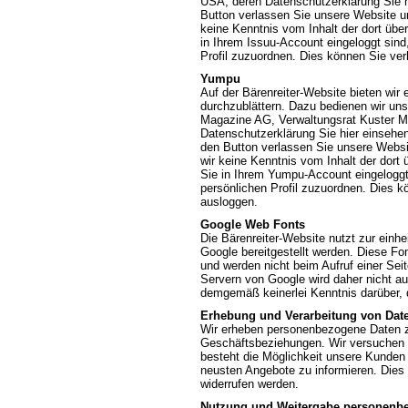
USA, deren Datenschutzerklärung Sie 
Button verlassen Sie unsere Website un
keine Kenntnis vom Inhalt der dort übe
in Ihrem Issuu-Account eingeloggt sind,
Profil zuzuordnen. Dies können Sie ve
Yumpu
Auf der Bärenreiter-Website bieten wir
durchzublättern. Dazu bedienen wir uns 
Magazine AG, Verwaltungsrat Kuster Ma
Datenschutzerklärung Sie hier einsehe
den Button verlassen Sie unsere Websi
wir keine Kenntnis vom Inhalt der dor
Sie in Ihrem Yumpu-Account eingeloggt 
persönlichen Profil zuzuordnen. Dies 
ausloggen.
Google Web Fonts
Die Bärenreiter-Website nutzt zur einhe
Google bereitgestellt werden. Diese Fo
und werden nicht beim Aufruf einer Sei
Servern von Google wird daher nicht a
demgemäß keinerlei Kenntnis darüber, 
Erhebung und Verarbeitung von Dat
Wir erheben personenbezogene Daten zur
Geschäftsbeziehungen. Wir versuchen 
besteht die Möglichkeit unsere Kunden 
neusten Angebote zu informieren. Dies 
widerrufen werden.
Nutzung und Weitergabe personenb