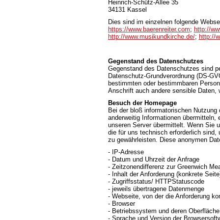
Heinrich-Schütz-Allee 35
34131 Kassel
Dies sind im einzelnen folgende Webse
https://www.baerenreiter.com
;
http://ww
http://www.musikundkirche.de/
;
http://
Gegenstand des Datenschutzes
Gegenstand des Datenschutzes sind pe
Datenschutz-Grundverordnung (DS-GVO) 
bestimmten oder bestimmbaren Person.
Anschrift auch andere sensible Daten, 
Besuch der Homepage
Bei der bloß informatorischen Nutzung d
anderweitig Informationen übermitteln,
unseren Server übermittelt. Wenn Sie 
die für uns technisch erforderlich sind
zu gewährleisten. Diese anonymen Date
- IP-Adresse
- Datum und Uhrzeit der Anfrage
- Zeitzonendifferenz zur Greenwich M
- Inhalt der Anforderung (konkrete Seite
- Zugriffsstatus/ HTTPStatuscode
- jeweils übertragene Datenmenge
- Webseite, von der die Anforderung k
- Browser
- Betriebssystem und deren Oberfläche
- Sprache und Version der Browsersoft