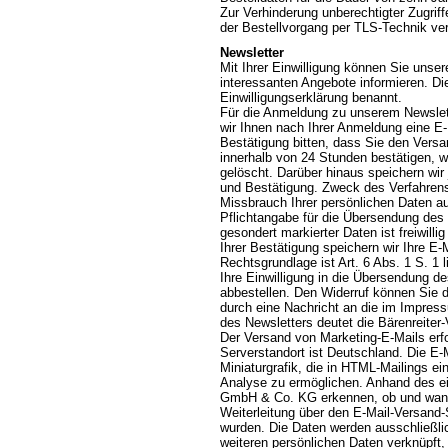
Zur Verhinderung unberechtigter Zugriff
der Bestellvorgang per TLS-Technik ver
Newsletter
Mit Ihrer Einwilligung können Sie unser
interessanten Angebote informieren. Di
Einwilligungserklärung benannt.
Für die Anmeldung zu unserem Newslett
wir Ihnen nach Ihrer Anmeldung eine E
Bestätigung bitten, dass Sie den Vers
innerhalb von 24 Stunden bestätigen, 
gelöscht. Darüber hinaus speichern wir
und Bestätigung. Zweck des Verfahrens
Missbrauch Ihrer persönlichen Daten a
Pflichtangabe für die Übersendung des N
gesondert markierter Daten ist freiwil
Ihrer Bestätigung speichern wir Ihre 
Rechtsgrundlage ist Art. 6 Abs. 1 S. 1 
Ihre Einwilligung in die Übersendung d
abbestellen. Den Widerruf können Sie du
durch eine Nachricht an die im Impre
des Newsletters deutet die Bärenreiter
Der Versand von Marketing-E-Mails erfol
Serverstandort ist Deutschland. Die E-M
Miniaturgrafik, die in HTML-Mailings e
Analyse zu ermöglichen. Anhand des ein
GmbH & Co. KG erkennen, ob und wann e
Weiterleitung über den E-Mail-Versand-
wurden. Die Daten werden ausschließlic
weiteren persönlichen Daten verknüpft,