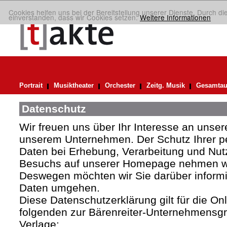
Cookies helfen uns bei der Bereitstellung unserer Dienste. Durch di
einverstanden, dass wir Cookies setzen.
Weitere Informationen
Portrait
Musiktheater
Orchester
Zeitg. Musik
Gesamtau
Datenschutz
Wir freuen uns über Ihr Interesse an uns
unserem Unternehmen. Der Schutz Ihrer 
Daten bei Erhebung, Verarbeitung und Nutz
Besuchs auf unserer Homepage nehmen wir
Deswegen möchten wir Sie darüber informie
Daten umgehen.
Diese Datenschutzerklärung gilt für die Onli
folgenden zur Bärenreiter-Unternehmens
Verlage: