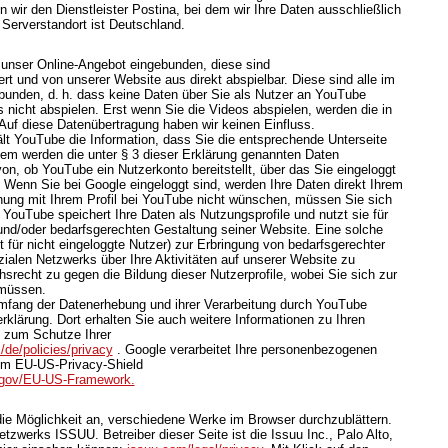
 wir den Dienstleister Postina, bei dem wir Ihre Daten ausschließlich
 Serverstandort ist Deutschland.
 unser Online-Angebot eingebunden, diese sind
t und von unserer Website aus direkt abspielbar. Diese sind alle im
bunden, d. h. dass keine Daten über Sie als Nutzer an YouTube
 nicht abspielen. Erst wenn Sie die Videos abspielen, werden die in
Auf diese Datenübertragung haben wir keinen Einfluss.
lt YouTube die Information, dass Sie die entsprechende Unterseite
em werden die unter § 3 dieser Erklärung genannten Daten
von, ob YouTube ein Nutzerkonto bereitstellt, über das Sie eingeloggt
. Wenn Sie bei Google eingeloggt sind, werden Ihre Daten direkt Ihrem
ung mit Ihrem Profil bei YouTube nicht wünschen, müssen Sie sich
 YouTube speichert Ihre Daten als Nutzungsprofile und nutzt sie für
d/oder bedarfsgerechten Gestaltung seiner Website. Eine solche
 für nicht eingeloggte Nutzer) zur Erbringung von bedarfsgerechter
alen Netzwerks über Ihre Aktivitäten auf unserer Website zu
hsrecht zu gegen die Bildung dieser Nutzerprofile, wobei Sie sich zur
müssen.
mfang der Datenerhebung und ihrer Verarbeitung durch YouTube
rklärung. Dort erhalten Sie auch weitere Informationen zu Ihren
 zum Schutze Ihrer
/de/policies/privacy
. Google verarbeitet Ihre personenbezogenen
em EU-US-Privacy-Shield
d.gov/EU-US-Framework.
 die Möglichkeit an, verschiedene Werke im Browser durchzublättern.
zwerks ISSUU. Betreiber dieser Seite ist die Issuu Inc., Palo Alto,