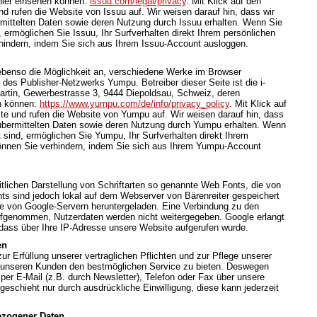
hier einsehen können:
issuu.com/legal/privacy
. Mit Klick auf den
d rufen die Website von Issuu auf. Wir weisen darauf hin, dass wir
rmittelten Daten sowie deren Nutzung durch Issuu erhalten. Wenn Sie
 ermöglichen Sie Issuu, Ihr Surfverhalten direkt Ihrem persönlichen
rhindern, indem Sie sich aus Ihrem Issuu-Account ausloggen.
 ebenso die Möglichkeit an, verschiedene Werke im Browser
des Publisher-Netzwerks Yumpu. Betreiber dieser Seite ist die i-
rtin, Gewerbestrasse 3, 9444 Diepoldsau, Schweiz, deren
n können:
https://www.yumpu.com/de/info/privacy_policy
. Mit Klick auf
te und rufen die Website von Yumpu auf. Wir weisen darauf hin, dass
t übermittelten Daten sowie deren Nutzung durch Yumpu erhalten. Wenn
sind, ermöglichen Sie Yumpu, Ihr Surfverhalten direkt Ihrem
können Sie verhindern, indem Sie sich aus Ihrem Yumpu-Account
itlichen Darstellung von Schriftarten so genannte Web Fonts, die von
nts sind jedoch lokal auf dem Webserver von Bärenreiter gespeichert
te von Google-Servern heruntergeladen. Eine Verbindung zu den
ufgenommen, Nutzerdaten werden nicht weitergegeben. Google erlangt
dass über Ihre IP-Adresse unsere Website aufgerufen wurde.
en
 Erfüllung unserer vertraglichen Pflichten und zur Pflege unserer
unseren Kunden den bestmöglichen Service zu bieten. Deswegen
per E-Mail (z.B. durch Newsletter), Telefon oder Fax über unsere
geschieht nur durch ausdrückliche Einwilligung, diese kann jederzeit
ezogener Daten