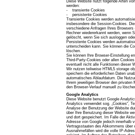
Diese Website nutzt folgende Arten vo
werden:
- transiente Cookies
- persistente Cookies
Transiente Cookies werden automatisie
insbesondere die Session-Cookies. Die
verschiedene Anfragen Ihres Browsers
Rechner wiedererkannt werden, wenn S
gelöscht, wenn Sie sich ausloggen ode
Persistente Cookies werden automatisie
unterscheiden kann. Sie können die Coo
löschen.
Sie können Ihre Browser-Einstellung e
Third-Party-Cookies oder allen Cookies
eventuell nicht alle Funktionen dieser
Wir nutzen teilweise HTML5 storage obj
speichern die erforderlichen Daten un
automatisches Ablaufdatum. Die Nutzun
Ihrem jeweiligen Browser den privaten
den Browser-Verlauf manuell zu lösche
Google Analytics
Diese Website benutzt Google Analytic
Analytics verwendet sog. „Cookies“, Te
Analyse der Benutzung der Website dur
über Ihre Benutzung dieser Website we
und dort gespeichert. Im Falle der Akti
Adresse von Google jedoch innerhalb v
Vertragsstaaten des Abkommens über d
Ausnahmefällen wird die volle IP-Adre