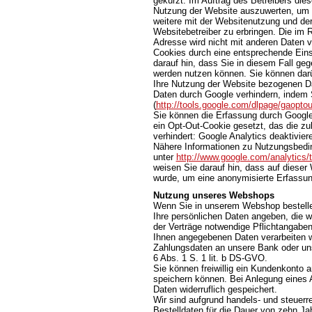
gekürzt. Im Auftrag des Betreibers die
Nutzung der Website auszuwerten, um 
weitere mit der Websitenutzung und de
Websitebetreiber zu erbringen. Die im
Adresse wird nicht mit anderen Daten
Cookies durch eine entsprechende Einst
darauf hin, dass Sie in diesem Fall ge
werden nutzen können. Sie können darü
Ihre Nutzung der Website bezogenen Dat
Daten durch Google verhindern, indem 
(
http://tools.google.com/dlpage/gaopto
Sie können die Erfassung durch Google 
ein Opt-Out-Cookie gesetzt, das die z
verhindert: Google Analytics deaktivier
Nähere Informationen zu Nutzungsbedi
unter
http://www.google.com/analytics/
weisen Sie darauf hin, dass auf dieser
wurde, um eine anonymisierte Erfassun
Nutzung unseres Webshops
Wenn Sie in unserem Webshop bestellen
Ihre persönlichen Daten angeben, die wi
der Verträge notwendige Pflichtangaben 
Ihnen angegebenen Daten verarbeiten wi
Zahlungsdaten an unsere Bank oder unse
6 Abs. 1 S. 1 lit. b DS-GVO.
Sie können freiwillig ein Kundenkonto a
speichern können. Bei Anlegung eines 
Daten widerruflich gespeichert.
Wir sind aufgrund handels- und steuerre
Bestelldaten für die Dauer von zehn Ja