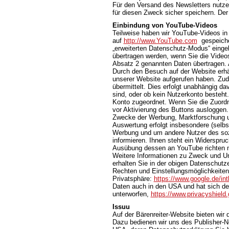
Für den Versand des Newsletters nutzen
für diesen Zweck sicher speichern. Der
Einbindung von YouTube-Videos
Teilweise haben wir YouTube-Videos in
auf
http://www.YouTube.com
gespeicher
„erweiterten Datenschutz-Modus“ einge
übertragen werden, wenn Sie die Videos
Absatz 2 genannten Daten übertragen. 
Durch den Besuch auf der Website erhä
unserer Website aufgerufen haben. Zud
übermittelt. Dies erfolgt unabhängig da
sind, oder ob kein Nutzerkonto besteht
Konto zugeordnet. Wenn Sie die Zuordn
vor Aktivierung des Buttons ausloggen.
Zwecke der Werbung, Marktforschung un
Auswertung erfolgt insbesondere (selbst
Werbung und um andere Nutzer des sozi
informieren. Ihnen steht ein Widerspruc
Ausübung dessen an YouTube richten 
Weitere Informationen zu Zweck und U
erhalten Sie in der obigen Datenschutze
Rechten und Einstellungsmöglichkeiten
Privatsphäre:
https://www.google.de/intl
Daten auch in den USA und hat sich d
unterworfen,
https://www.privacyshiel
Issuu
Auf der Bärenreiter-Website bieten wir
Dazu bedienen wir uns des Publisher-Net