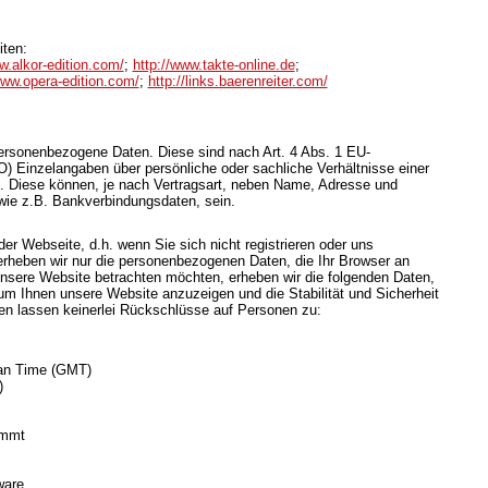
iten:
w.alkor-edition.com/
;
http://www.takte-online.de
;
www.opera-edition.com/
;
http://links.baerenreiter.com/
rsonenbezogene Daten. Diese sind nach Art. 4 Abs. 1 EU-
Einzelangaben über persönliche oder sachliche Verhältnisse einer
 Diese können, je nach Vertragsart, neben Name, Adresse und
wie z.B. Bankverbindungsdaten, sein.
er Webseite, d.h. wenn Sie sich nicht registrieren oder uns
 erheben wir nur die personenbezogenen Daten, die Ihr Browser an
unsere Website betrachten möchten, erheben wir die folgenden Daten,
, um Ihnen unsere Website anzuzeigen und die Stabilität und Sicherheit
n lassen keinerlei Rückschlüsse auf Personen zu:
ean Time (GMT)
)
ommt
ware