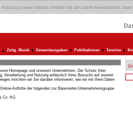
ie Nutzung unserer Dienste erklären Sie sich damit einverstanden, dass
r
Zeitg. Musik
Gesamtausgaben
Publikationen
Termine
Ko
Eng
unserer Homepage und unserem Unternehmen. Der Schutz Ihrer
 Verarbeitung und Nutzung anlässlich Ihres Besuchs auf unserer
gen möchten wir Sie darüber informieren, wie wir mit Ihren Daten
 Online-Auftritte der folgenden zur Bärenreiter-Unternehmensgruppe
 & Co. KG