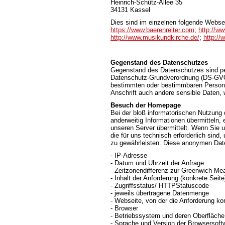
Heinrich-Schütz-Allee 35
34131 Kassel
Dies sind im einzelnen folgende Webse
https://www.baerenreiter.com
;
http://ww
http://www.musikundkirche.de/
;
http://
Gegenstand des Datenschutzes
Gegenstand des Datenschutzes sind pe
Datenschutz-Grundverordnung (DS-GVO) 
bestimmten oder bestimmbaren Person.
Anschrift auch andere sensible Daten, 
Besuch der Homepage
Bei der bloß informatorischen Nutzung d
anderweitig Informationen übermitteln,
unseren Server übermittelt. Wenn Sie 
die für uns technisch erforderlich sind
zu gewährleisten. Diese anonymen Date
- IP-Adresse
- Datum und Uhrzeit der Anfrage
- Zeitzonendifferenz zur Greenwich M
- Inhalt der Anforderung (konkrete Seite
- Zugriffsstatus/ HTTPStatuscode
- jeweils übertragene Datenmenge
- Webseite, von der die Anforderung k
- Browser
- Betriebssystem und deren Oberfläche
- Sprache und Version der Browsersoft