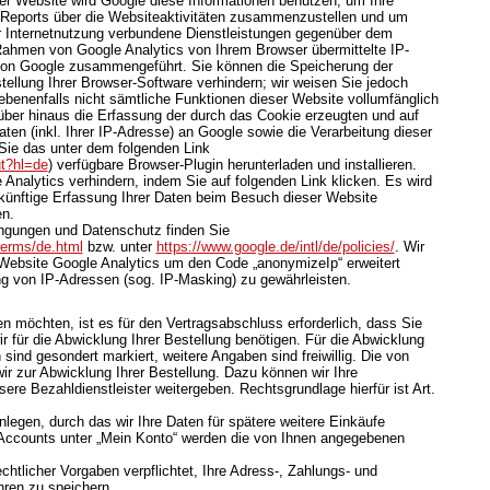
ser Website wird Google diese Informationen benutzen, um Ihre
Reports über die Websiteaktivitäten zusammenzustellen und um
r Internetnutzung verbundene Dienstleistungen gegenüber dem
 Rahmen von Google Analytics von Ihrem Browser übermittelte IP-
 von Google zusammengeführt. Sie können die Speicherung der
ellung Ihrer Browser-Software verhindern; wir weisen Sie jedoch
gebenenfalls nicht sämtliche Funktionen dieser Website vollumfänglich
ber hinaus die Erfassung der durch das Cookie erzeugten und auf
en (inkl. Ihrer IP-Adresse) an Google sowie die Verarbeitung dieser
Sie das unter dem folgenden Link
ut?hl=de
) verfügbare Browser-Plugin herunterladen und installieren.
Analytics verhindern, indem Sie auf folgenden Link klicken. Es wird
ukünftige Erfassung Ihrer Daten beim Besuch dieser Website
en.
ngungen und Datenschutz finden Sie
terms/de.html
bzw. unter
https://www.google.de/intl/de/policies/
. Wir
 Website Google Analytics um den Code „anonymizeIp“ erweitert
g von IP-Adressen (sog. IP-Masking) zu gewährleisten.
 möchten, ist es für den Vertragsabschluss erforderlich, dass Sie
r für die Abwicklung Ihrer Bestellung benötigen. Für die Abwicklung
sind gesondert markiert, weitere Angaben sind freiwillig. Die von
r zur Abwicklung Ihrer Bestellung. Dazu können wir Ihre
re Bezahldienstleister weitergeben. Rechtsgrundlage hierfür ist Art.
nlegen, durch das wir Ihre Daten für spätere weitere Einkäufe
Accounts unter „Mein Konto“ werden die von Ihnen angegebenen
chtlicher Vorgaben verpflichtet, Ihre Adress-, Zahlungs- und
hren zu speichern.