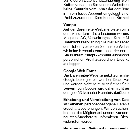
USA, deren Datenschutzerklärung Sie 
Button verlassen Sie unsere Website un
keine Kenntnis vom Inhalt der dort übe
in Ihrem Issuu-Account eingeloggt sind,
Profil zuzuordnen. Dies können Sie ve
Yumpu
Auf der Bärenreiter-Website bieten wir
durchzublättern. Dazu bedienen wir uns 
Magazine AG, Verwaltungsrat Kuster Ma
Datenschutzerklärung Sie hier einsehe
den Button verlassen Sie unsere Websi
wir keine Kenntnis vom Inhalt der dor
Sie in Ihrem Yumpu-Account eingeloggt 
persönlichen Profil zuzuordnen. Dies 
ausloggen.
Google Web Fonts
Die Bärenreiter-Website nutzt zur einhe
Google bereitgestellt werden. Diese Fo
und werden nicht beim Aufruf einer Sei
Servern von Google wird daher nicht a
demgemäß keinerlei Kenntnis darüber, 
Erhebung und Verarbeitung von Dat
Wir erheben personenbezogene Daten zur
Geschäftsbeziehungen. Wir versuchen 
besteht die Möglichkeit unsere Kunden 
neusten Angebote zu informieren. Dies 
widerrufen werden.
Nutzung und Weitergabe personenb