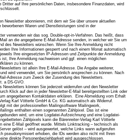
e Dritter auf Ihre persönlichen Daten, insbesondere Finanzdaten, wird
schlüsselt.
en Newsletter abonnieren, mit dem wir Sie über unsere aktuellen
e beworbenen Waren und Dienstleistungen sind in der
er verwenden wir das sog. Double-opt-in-Verfahren. Das heißt, dass
-Mail an die angegebene E-Mail-Adresse senden, in welcher wir Sie um
and des Newsletters wünschen. Wenn Sie Ihre Anmeldung nicht
werden Ihre Informationen gesperrt und nach einem Monat automatisch
 jeweils Ihre eingesetzten IP-Adressen und Zeitpunkte der Anmeldung
 ist, Ihre Anmeldung nachweisen und ggf. einen möglichen
ufklären zu können.
ewsletters ist allein Ihre E-Mail-Adresse. Die Angabe weiterer,
lig und wird verwendet, um Sie persönlich ansprechen zu können. Nach
E-Mail-Adresse zum Zweck der Zusendung des Newsletters.
lit. a DS-GVO.
es Newsletters können Sie jederzeit widerrufen und den Newsletter
rch Klick auf den in jeder Newsletter-E-Mail bereitgestellten Link oder
ssum angegebenen Kontaktdaten erklären. Eine Abmeldung vom Erhalt
-Verlag Karl Vötterle GmbH & Co. KG automatisch als Widerruf.
gt mit der professionellen Mailingsoftware Mailingwork,
ailings enthalten einen sogenannten Zählpixel. Das ist eine
ingebunden wird, um eine Logdatei-Aufzeichnung und eine Logdatei-
gebetteten Zählpixels kann die Bärenreiter-Verlag Karl Vötterle
ine E-Mail geöffnet wurde. Mittels Linktracking – technisch als
Server gelöst – wird ausgewertet, welche Links wann aufgerufen
h pseudonymisiert erhoben, die IDs werden also nicht mit Ihren
 eine direkte Personenbeziehbarkeit wird ausgeschlossen.