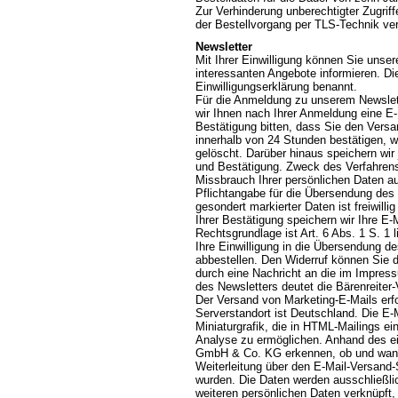
Zur Verhinderung unberechtigter Zugriff
der Bestellvorgang per TLS-Technik ver
Newsletter
Mit Ihrer Einwilligung können Sie unser
interessanten Angebote informieren. Di
Einwilligungserklärung benannt.
Für die Anmeldung zu unserem Newslett
wir Ihnen nach Ihrer Anmeldung eine E
Bestätigung bitten, dass Sie den Vers
innerhalb von 24 Stunden bestätigen, 
gelöscht. Darüber hinaus speichern wir
und Bestätigung. Zweck des Verfahrens
Missbrauch Ihrer persönlichen Daten a
Pflichtangabe für die Übersendung des N
gesondert markierter Daten ist freiwil
Ihrer Bestätigung speichern wir Ihre 
Rechtsgrundlage ist Art. 6 Abs. 1 S. 1 
Ihre Einwilligung in die Übersendung d
abbestellen. Den Widerruf können Sie du
durch eine Nachricht an die im Impre
des Newsletters deutet die Bärenreiter
Der Versand von Marketing-E-Mails erfol
Serverstandort ist Deutschland. Die E-M
Miniaturgrafik, die in HTML-Mailings e
Analyse zu ermöglichen. Anhand des ein
GmbH & Co. KG erkennen, ob und wann e
Weiterleitung über den E-Mail-Versand-
wurden. Die Daten werden ausschließlic
weiteren persönlichen Daten verknüpft,