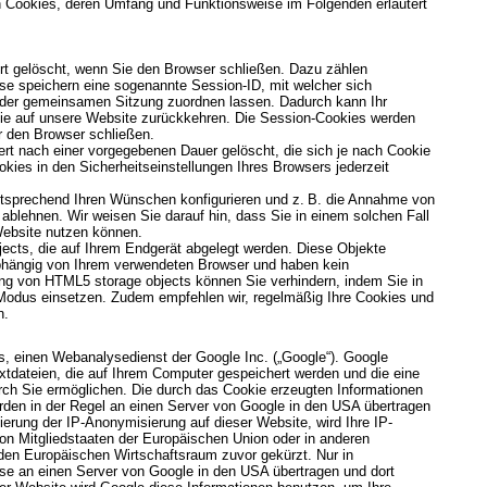
n Cookies, deren Umfang und Funktionsweise im Folgenden erläutert
rt gelöscht, wenn Sie den Browser schließen. Dazu zählen
se speichern eine sogenannte Session-ID, mit welcher sich
 der gemeinsamen Sitzung zuordnen lassen. Dadurch kann Ihr
ie auf unsere Website zurückkehren. Die Session-Cookies werden
r den Browser schließen.
rt nach einer vorgegebenen Dauer gelöscht, die sich je nach Cookie
kies in den Sicherheitseinstellungen Ihres Browsers jederzeit
ntsprechend Ihren Wünschen konfigurieren und z. B. die Annahme von
 ablehnen. Wir weisen Sie darauf hin, dass Sie in einem solchen Fall
 Website nutzen können.
ects, die auf Ihrem Endgerät abgelegt werden. Diese Objekte
abhängig von Ihrem verwendeten Browser und haben kein
g von HTML5 storage objects können Sie verhindern, indem Sie in
 Modus einsetzen. Zudem empfehlen wir, regelmäßig Ihre Cookies und
n.
s, einen Webanalysedienst der Google Inc. („Google“). Google
xtdateien, die auf Ihrem Computer gespeichert werden und die eine
ch Sie ermöglichen. Die durch das Cookie erzeugten Informationen
rden in der Regel an einen Server von Google in den USA übertragen
vierung der IP-Anonymisierung auf dieser Website, wird Ihre IP-
on Mitgliedstaaten der Europäischen Union oder in anderen
en Europäischen Wirtschaftsraum zuvor gekürzt. Nur in
sse an einen Server von Google in den USA übertragen und dort