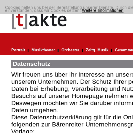
Cookies helfen uns bei der Bereitstellung unserer Dienste. Durch di
einverstanden, dass wir Cookies setzen.
Weitere Informationen
Portrait
Musiktheater
Orchester
Zeitg. Musik
Gesamtau
Datenschutz
Wir freuen uns über Ihr Interesse an uns
unserem Unternehmen. Der Schutz Ihrer 
Daten bei Erhebung, Verarbeitung und Nutz
Besuchs auf unserer Homepage nehmen wir
Deswegen möchten wir Sie darüber informie
Daten umgehen.
Diese Datenschutzerklärung gilt für die Onli
folgenden zur Bärenreiter-Unternehmens
Verlage: