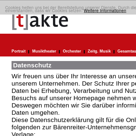
Cookies helfen uns bei der Bereitstellung unserer Dienste. Durch di
einverstanden, dass wir Cookies setzen.
Weitere Informationen
Portrait
Musiktheater
Orchester
Zeitg. Musik
Gesamtau
Datenschutz
Wir freuen uns über Ihr Interesse an uns
unserem Unternehmen. Der Schutz Ihrer 
Daten bei Erhebung, Verarbeitung und Nutz
Besuchs auf unserer Homepage nehmen wir
Deswegen möchten wir Sie darüber informie
Daten umgehen.
Diese Datenschutzerklärung gilt für die Onli
folgenden zur Bärenreiter-Unternehmens
Verlage: