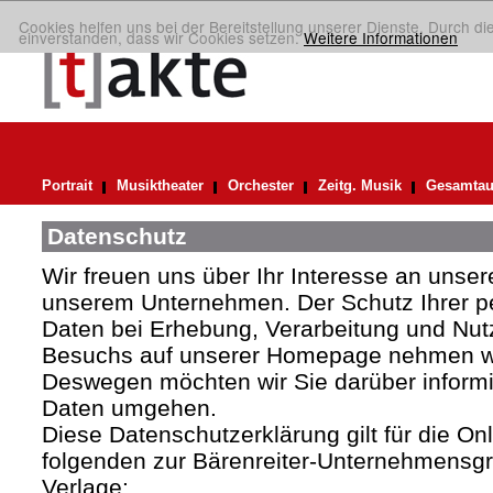
Cookies helfen uns bei der Bereitstellung unserer Dienste. Durch di
einverstanden, dass wir Cookies setzen.
Weitere Informationen
Portrait
Musiktheater
Orchester
Zeitg. Musik
Gesamtau
Datenschutz
Wir freuen uns über Ihr Interesse an uns
unserem Unternehmen. Der Schutz Ihrer 
Daten bei Erhebung, Verarbeitung und Nutz
Besuchs auf unserer Homepage nehmen wir
Deswegen möchten wir Sie darüber informie
Daten umgehen.
Diese Datenschutzerklärung gilt für die Onli
folgenden zur Bärenreiter-Unternehmens
Verlage: