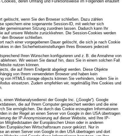
n Cookies, deren Umfang und Funktionsweise im Folgenden erläutert
rt gelöscht, wenn Sie den Browser schließen. Dazu zählen
se speichern eine sogenannte Session-ID, mit welcher sich
 der gemeinsamen Sitzung zuordnen lassen. Dadurch kann Ihr
ie auf unsere Website zurückkehren. Die Session-Cookies werden
r den Browser schließen.
rt nach einer vorgegebenen Dauer gelöscht, die sich je nach Cookie
kies in den Sicherheitseinstellungen Ihres Browsers jederzeit
ntsprechend Ihren Wünschen konfigurieren und z. B. die Annahme von
 ablehnen. Wir weisen Sie darauf hin, dass Sie in einem solchen Fall
 Website nutzen können.
ects, die auf Ihrem Endgerät abgelegt werden. Diese Objekte
abhängig von Ihrem verwendeten Browser und haben kein
g von HTML5 storage objects können Sie verhindern, indem Sie in
 Modus einsetzen. Zudem empfehlen wir, regelmäßig Ihre Cookies und
n.
s, einen Webanalysedienst der Google Inc. („Google“). Google
xtdateien, die auf Ihrem Computer gespeichert werden und die eine
ch Sie ermöglichen. Die durch das Cookie erzeugten Informationen
rden in der Regel an einen Server von Google in den USA übertragen
vierung der IP-Anonymisierung auf dieser Website, wird Ihre IP-
on Mitgliedstaaten der Europäischen Union oder in anderen
en Europäischen Wirtschaftsraum zuvor gekürzt. Nur in
sse an einen Server von Google in den USA übertragen und dort