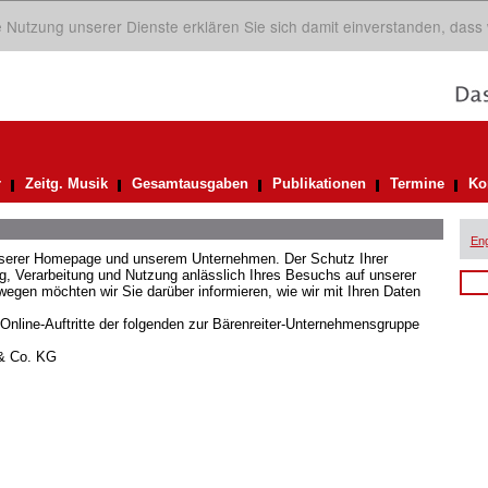
ie Nutzung unserer Dienste erklären Sie sich damit einverstanden, dass
r
Zeitg. Musik
Gesamtausgaben
Publikationen
Termine
Ko
Eng
unserer Homepage und unserem Unternehmen. Der Schutz Ihrer
 Verarbeitung und Nutzung anlässlich Ihres Besuchs auf unserer
gen möchten wir Sie darüber informieren, wie wir mit Ihren Daten
 Online-Auftritte der folgenden zur Bärenreiter-Unternehmensgruppe
 & Co. KG