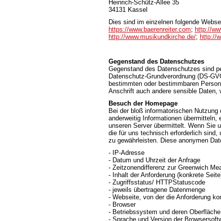
Heinrich-Schütz-Allee 35
34131 Kassel
Dies sind im einzelnen folgende Webse
https://www.baerenreiter.com
;
http://ww
http://www.musikundkirche.de/
;
http://
Gegenstand des Datenschutzes
Gegenstand des Datenschutzes sind pe
Datenschutz-Grundverordnung (DS-GVO) 
bestimmten oder bestimmbaren Person.
Anschrift auch andere sensible Daten, 
Besuch der Homepage
Bei der bloß informatorischen Nutzung d
anderweitig Informationen übermitteln,
unseren Server übermittelt. Wenn Sie 
die für uns technisch erforderlich sind
zu gewährleisten. Diese anonymen Date
- IP-Adresse
- Datum und Uhrzeit der Anfrage
- Zeitzonendifferenz zur Greenwich M
- Inhalt der Anforderung (konkrete Seite
- Zugriffsstatus/ HTTPStatuscode
- jeweils übertragene Datenmenge
- Webseite, von der die Anforderung k
- Browser
- Betriebssystem und deren Oberfläche
- Sprache und Version der Browsersoft