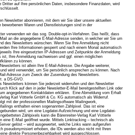
e Dritter auf Ihre persönlichen Daten, insbesondere Finanzdaten, wird
schlüsselt.
en Newsletter abonnieren, mit dem wir Sie über unsere aktuellen
e beworbenen Waren und Dienstleistungen sind in der
er verwenden wir das sog. Double-opt-in-Verfahren. Das heißt, dass
-Mail an die angegebene E-Mail-Adresse senden, in welcher wir Sie um
and des Newsletters wünschen. Wenn Sie Ihre Anmeldung nicht
werden Ihre Informationen gesperrt und nach einem Monat automatisch
 jeweils Ihre eingesetzten IP-Adressen und Zeitpunkte der Anmeldung
 ist, Ihre Anmeldung nachweisen und ggf. einen möglichen
ufklären zu können.
ewsletters ist allein Ihre E-Mail-Adresse. Die Angabe weiterer,
lig und wird verwendet, um Sie persönlich ansprechen zu können. Nach
E-Mail-Adresse zum Zweck der Zusendung des Newsletters.
lit. a DS-GVO.
es Newsletters können Sie jederzeit widerrufen und den Newsletter
rch Klick auf den in jeder Newsletter-E-Mail bereitgestellten Link oder
ssum angegebenen Kontaktdaten erklären. Eine Abmeldung vom Erhalt
-Verlag Karl Vötterle GmbH & Co. KG automatisch als Widerruf.
gt mit der professionellen Mailingsoftware Mailingwork,
ailings enthalten einen sogenannten Zählpixel. Das ist eine
ingebunden wird, um eine Logdatei-Aufzeichnung und eine Logdatei-
gebetteten Zählpixels kann die Bärenreiter-Verlag Karl Vötterle
ine E-Mail geöffnet wurde. Mittels Linktracking – technisch als
Server gelöst – wird ausgewertet, welche Links wann aufgerufen
h pseudonymisiert erhoben, die IDs werden also nicht mit Ihren
 eine direkte Personenbeziehbarkeit wird ausgeschlossen.