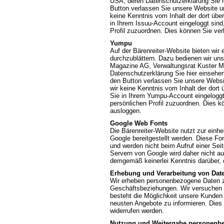
USA, deren Datenschutzerklärung Sie 
Button verlassen Sie unsere Website un
keine Kenntnis vom Inhalt der dort übe
in Ihrem Issuu-Account eingeloggt sind,
Profil zuzuordnen. Dies können Sie ve
Yumpu
Auf der Bärenreiter-Website bieten wir
durchzublättern. Dazu bedienen wir uns 
Magazine AG, Verwaltungsrat Kuster Ma
Datenschutzerklärung Sie hier einsehe
den Button verlassen Sie unsere Websi
wir keine Kenntnis vom Inhalt der dor
Sie in Ihrem Yumpu-Account eingeloggt 
persönlichen Profil zuzuordnen. Dies 
ausloggen.
Google Web Fonts
Die Bärenreiter-Website nutzt zur einhe
Google bereitgestellt werden. Diese Fo
und werden nicht beim Aufruf einer Sei
Servern von Google wird daher nicht a
demgemäß keinerlei Kenntnis darüber, 
Erhebung und Verarbeitung von Dat
Wir erheben personenbezogene Daten zur
Geschäftsbeziehungen. Wir versuchen 
besteht die Möglichkeit unsere Kunden 
neusten Angebote zu informieren. Dies 
widerrufen werden.
Nutzung und Weitergabe personenb