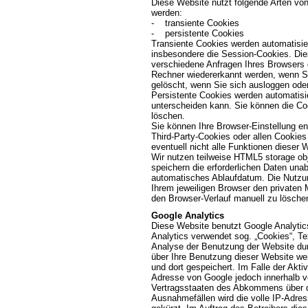
Diese Website nutzt folgende Arten vo
werden:
- transiente Cookies
- persistente Cookies
Transiente Cookies werden automatisie
insbesondere die Session-Cookies. Die
verschiedene Anfragen Ihres Browsers
Rechner wiedererkannt werden, wenn S
gelöscht, wenn Sie sich ausloggen ode
Persistente Cookies werden automatisie
unterscheiden kann. Sie können die Coo
löschen.
Sie können Ihre Browser-Einstellung e
Third-Party-Cookies oder allen Cookies
eventuell nicht alle Funktionen dieser
Wir nutzen teilweise HTML5 storage obj
speichern die erforderlichen Daten un
automatisches Ablaufdatum. Die Nutzun
Ihrem jeweiligen Browser den privaten
den Browser-Verlauf manuell zu lösche
Google Analytics
Diese Website benutzt Google Analytic
Analytics verwendet sog. „Cookies“, Te
Analyse der Benutzung der Website dur
über Ihre Benutzung dieser Website we
und dort gespeichert. Im Falle der Akti
Adresse von Google jedoch innerhalb v
Vertragsstaaten des Abkommens über d
Ausnahmefällen wird die volle IP-Adre