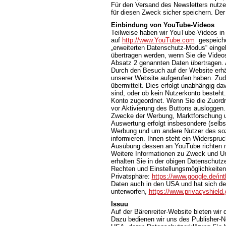
Für den Versand des Newsletters nutzen
für diesen Zweck sicher speichern. Der
Einbindung von YouTube-Videos
Teilweise haben wir YouTube-Videos in
auf
http://www.YouTube.com
gespeicher
„erweiterten Datenschutz-Modus“ einge
übertragen werden, wenn Sie die Videos
Absatz 2 genannten Daten übertragen. 
Durch den Besuch auf der Website erhä
unserer Website aufgerufen haben. Zud
übermittelt. Dies erfolgt unabhängig da
sind, oder ob kein Nutzerkonto besteht
Konto zugeordnet. Wenn Sie die Zuordn
vor Aktivierung des Buttons ausloggen.
Zwecke der Werbung, Marktforschung un
Auswertung erfolgt insbesondere (selbst
Werbung und um andere Nutzer des sozi
informieren. Ihnen steht ein Widerspruc
Ausübung dessen an YouTube richten 
Weitere Informationen zu Zweck und U
erhalten Sie in der obigen Datenschutze
Rechten und Einstellungsmöglichkeiten
Privatsphäre:
https://www.google.de/intl
Daten auch in den USA und hat sich d
unterworfen,
https://www.privacyshiel
Issuu
Auf der Bärenreiter-Website bieten wir
Dazu bedienen wir uns des Publisher-Net