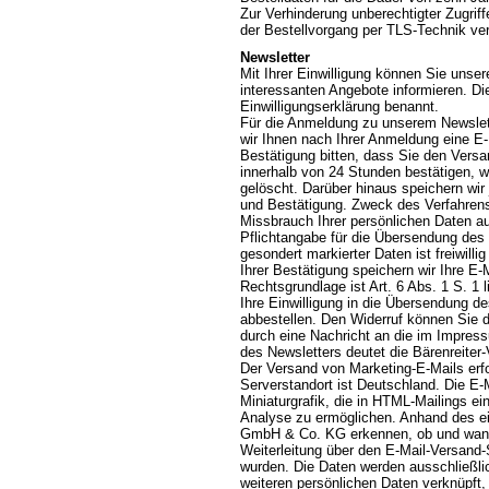
Zur Verhinderung unberechtigter Zugriff
der Bestellvorgang per TLS-Technik ver
Newsletter
Mit Ihrer Einwilligung können Sie unser
interessanten Angebote informieren. Di
Einwilligungserklärung benannt.
Für die Anmeldung zu unserem Newslett
wir Ihnen nach Ihrer Anmeldung eine E
Bestätigung bitten, dass Sie den Vers
innerhalb von 24 Stunden bestätigen, 
gelöscht. Darüber hinaus speichern wir
und Bestätigung. Zweck des Verfahrens
Missbrauch Ihrer persönlichen Daten a
Pflichtangabe für die Übersendung des N
gesondert markierter Daten ist freiwil
Ihrer Bestätigung speichern wir Ihre 
Rechtsgrundlage ist Art. 6 Abs. 1 S. 1 
Ihre Einwilligung in die Übersendung d
abbestellen. Den Widerruf können Sie du
durch eine Nachricht an die im Impre
des Newsletters deutet die Bärenreiter
Der Versand von Marketing-E-Mails erfol
Serverstandort ist Deutschland. Die E-M
Miniaturgrafik, die in HTML-Mailings e
Analyse zu ermöglichen. Anhand des ein
GmbH & Co. KG erkennen, ob und wann e
Weiterleitung über den E-Mail-Versand-
wurden. Die Daten werden ausschließlic
weiteren persönlichen Daten verknüpft,