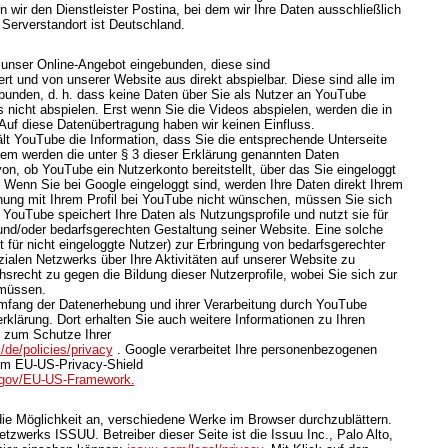
 wir den Dienstleister Postina, bei dem wir Ihre Daten ausschließlich
 Serverstandort ist Deutschland.
 unser Online-Angebot eingebunden, diese sind
t und von unserer Website aus direkt abspielbar. Diese sind alle im
bunden, d. h. dass keine Daten über Sie als Nutzer an YouTube
 nicht abspielen. Erst wenn Sie die Videos abspielen, werden die in
Auf diese Datenübertragung haben wir keinen Einfluss.
lt YouTube die Information, dass Sie die entsprechende Unterseite
em werden die unter § 3 dieser Erklärung genannten Daten
von, ob YouTube ein Nutzerkonto bereitstellt, über das Sie eingeloggt
. Wenn Sie bei Google eingeloggt sind, werden Ihre Daten direkt Ihrem
ung mit Ihrem Profil bei YouTube nicht wünschen, müssen Sie sich
 YouTube speichert Ihre Daten als Nutzungsprofile und nutzt sie für
d/oder bedarfsgerechten Gestaltung seiner Website. Eine solche
 für nicht eingeloggte Nutzer) zur Erbringung von bedarfsgerechter
alen Netzwerks über Ihre Aktivitäten auf unserer Website zu
hsrecht zu gegen die Bildung dieser Nutzerprofile, wobei Sie sich zur
müssen.
mfang der Datenerhebung und ihrer Verarbeitung durch YouTube
rklärung. Dort erhalten Sie auch weitere Informationen zu Ihren
 zum Schutze Ihrer
/de/policies/privacy
. Google verarbeitet Ihre personenbezogenen
em EU-US-Privacy-Shield
d.gov/EU-US-Framework.
 die Möglichkeit an, verschiedene Werke im Browser durchzublättern.
zwerks ISSUU. Betreiber dieser Seite ist die Issuu Inc., Palo Alto,