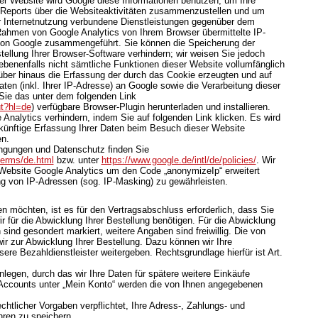
ser Website wird Google diese Informationen benutzen, um Ihre
Reports über die Websiteaktivitäten zusammenzustellen und um
r Internetnutzung verbundene Dienstleistungen gegenüber dem
 Rahmen von Google Analytics von Ihrem Browser übermittelte IP-
 von Google zusammengeführt. Sie können die Speicherung der
ellung Ihrer Browser-Software verhindern; wir weisen Sie jedoch
gebenenfalls nicht sämtliche Funktionen dieser Website vollumfänglich
ber hinaus die Erfassung der durch das Cookie erzeugten und auf
en (inkl. Ihrer IP-Adresse) an Google sowie die Verarbeitung dieser
Sie das unter dem folgenden Link
ut?hl=de
) verfügbare Browser-Plugin herunterladen und installieren.
Analytics verhindern, indem Sie auf folgenden Link klicken. Es wird
ukünftige Erfassung Ihrer Daten beim Besuch dieser Website
en.
ngungen und Datenschutz finden Sie
terms/de.html
bzw. unter
https://www.google.de/intl/de/policies/
. Wir
 Website Google Analytics um den Code „anonymizeIp“ erweitert
g von IP-Adressen (sog. IP-Masking) zu gewährleisten.
 möchten, ist es für den Vertragsabschluss erforderlich, dass Sie
r für die Abwicklung Ihrer Bestellung benötigen. Für die Abwicklung
sind gesondert markiert, weitere Angaben sind freiwillig. Die von
r zur Abwicklung Ihrer Bestellung. Dazu können wir Ihre
re Bezahldienstleister weitergeben. Rechtsgrundlage hierfür ist Art.
nlegen, durch das wir Ihre Daten für spätere weitere Einkäufe
Accounts unter „Mein Konto“ werden die von Ihnen angegebenen
chtlicher Vorgaben verpflichtet, Ihre Adress-, Zahlungs- und
hren zu speichern.