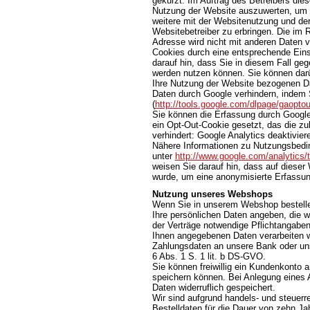
gekürzt. Im Auftrag des Betreibers die
Nutzung der Website auszuwerten, um 
weitere mit der Websitenutzung und de
Websitebetreiber zu erbringen. Die im
Adresse wird nicht mit anderen Daten
Cookies durch eine entsprechende Einst
darauf hin, dass Sie in diesem Fall ge
werden nutzen können. Sie können darü
Ihre Nutzung der Website bezogenen Dat
Daten durch Google verhindern, indem 
(
http://tools.google.com/dlpage/gaopto
Sie können die Erfassung durch Google 
ein Opt-Out-Cookie gesetzt, das die z
verhindert: Google Analytics deaktivier
Nähere Informationen zu Nutzungsbedi
unter
http://www.google.com/analytics/
weisen Sie darauf hin, dass auf dieser
wurde, um eine anonymisierte Erfassun
Nutzung unseres Webshops
Wenn Sie in unserem Webshop bestellen
Ihre persönlichen Daten angeben, die wi
der Verträge notwendige Pflichtangaben 
Ihnen angegebenen Daten verarbeiten wi
Zahlungsdaten an unsere Bank oder unse
6 Abs. 1 S. 1 lit. b DS-GVO.
Sie können freiwillig ein Kundenkonto a
speichern können. Bei Anlegung eines 
Daten widerruflich gespeichert.
Wir sind aufgrund handels- und steuerre
Bestelldaten für die Dauer von zehn Ja