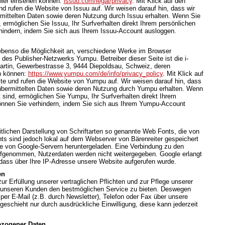
hier einsehen können:
issuu.com/legal/privacy
. Mit Klick auf den
d rufen die Website von Issuu auf. Wir weisen darauf hin, dass wir
rmittelten Daten sowie deren Nutzung durch Issuu erhalten. Wenn Sie
 ermöglichen Sie Issuu, Ihr Surfverhalten direkt Ihrem persönlichen
rhindern, indem Sie sich aus Ihrem Issuu-Account ausloggen.
 ebenso die Möglichkeit an, verschiedene Werke im Browser
des Publisher-Netzwerks Yumpu. Betreiber dieser Seite ist die i-
rtin, Gewerbestrasse 3, 9444 Diepoldsau, Schweiz, deren
n können:
https://www.yumpu.com/de/info/privacy_policy
. Mit Klick auf
te und rufen die Website von Yumpu auf. Wir weisen darauf hin, dass
t übermittelten Daten sowie deren Nutzung durch Yumpu erhalten. Wenn
sind, ermöglichen Sie Yumpu, Ihr Surfverhalten direkt Ihrem
können Sie verhindern, indem Sie sich aus Ihrem Yumpu-Account
itlichen Darstellung von Schriftarten so genannte Web Fonts, die von
nts sind jedoch lokal auf dem Webserver von Bärenreiter gespeichert
te von Google-Servern heruntergeladen. Eine Verbindung zu den
ufgenommen, Nutzerdaten werden nicht weitergegeben. Google erlangt
dass über Ihre IP-Adresse unsere Website aufgerufen wurde.
en
 Erfüllung unserer vertraglichen Pflichten und zur Pflege unserer
unseren Kunden den bestmöglichen Service zu bieten. Deswegen
per E-Mail (z.B. durch Newsletter), Telefon oder Fax über unsere
geschieht nur durch ausdrückliche Einwilligung, diese kann jederzeit
ezogener Daten