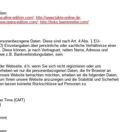
iten:
w.alkor-edition.com/
;
http://www.takte-online.de
;
www.opera-edition.com/
;
http://links.baerenreiter.com/
rsonenbezogene Daten. Diese sind nach Art. 4 Abs. 1 EU-
Einzelangaben über persönliche oder sachliche Verhältnisse einer
 Diese können, je nach Vertragsart, neben Name, Adresse und
wie z.B. Bankverbindungsdaten, sein.
er Webseite, d.h. wenn Sie sich nicht registrieren oder uns
 erheben wir nur die personenbezogenen Daten, die Ihr Browser an
unsere Website betrachten möchten, erheben wir die folgenden Daten,
, um Ihnen unsere Website anzuzeigen und die Stabilität und Sicherheit
n lassen keinerlei Rückschlüsse auf Personen zu:
ean Time (GMT)
)
ommt
ware