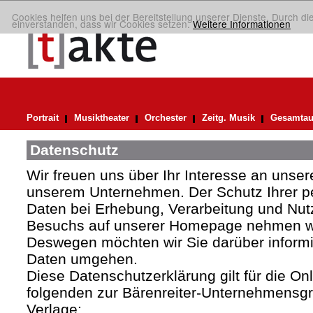
Cookies helfen uns bei der Bereitstellung unserer Dienste. Durch di
einverstanden, dass wir Cookies setzen.
Weitere Informationen
Portrait
Musiktheater
Orchester
Zeitg. Musik
Gesamtau
Datenschutz
Wir freuen uns über Ihr Interesse an uns
unserem Unternehmen. Der Schutz Ihrer 
Daten bei Erhebung, Verarbeitung und Nutz
Besuchs auf unserer Homepage nehmen wir
Deswegen möchten wir Sie darüber informie
Daten umgehen.
Diese Datenschutzerklärung gilt für die Onli
folgenden zur Bärenreiter-Unternehmens
Verlage: