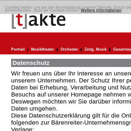
Cookies helfen uns bei der Bereitstellung unserer Dienste. Durch di
einverstanden, dass wir Cookies setzen.
Weitere Informationen
Portrait
Musiktheater
Orchester
Zeitg. Musik
Gesamtau
Datenschutz
Wir freuen uns über Ihr Interesse an uns
unserem Unternehmen. Der Schutz Ihrer 
Daten bei Erhebung, Verarbeitung und Nutz
Besuchs auf unserer Homepage nehmen wir
Deswegen möchten wir Sie darüber informie
Daten umgehen.
Diese Datenschutzerklärung gilt für die Onli
folgenden zur Bärenreiter-Unternehmens
Verlage: