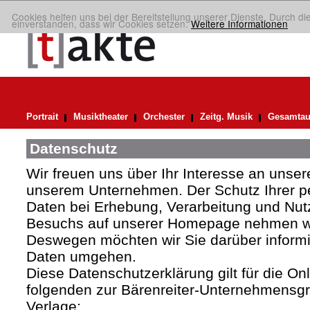
Cookies helfen uns bei der Bereitstellung unserer Dienste. Durch di
einverstanden, dass wir Cookies setzen.
Weitere Informationen
Portrait
Musiktheater
Orchester
Zeitg. Musik
Gesamtau
Datenschutz
Wir freuen uns über Ihr Interesse an uns
unserem Unternehmen. Der Schutz Ihrer 
Daten bei Erhebung, Verarbeitung und Nutz
Besuchs auf unserer Homepage nehmen wir
Deswegen möchten wir Sie darüber informie
Daten umgehen.
Diese Datenschutzerklärung gilt für die Onli
folgenden zur Bärenreiter-Unternehmens
Verlage: