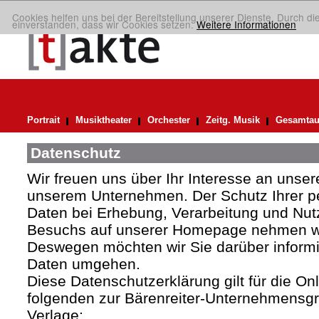
Cookies helfen uns bei der Bereitstellung unserer Dienste. Durch di
einverstanden, dass wir Cookies setzen.
Weitere Informationen
Portrait
Musiktheater
Orchester
Zeitg. Musik
Gesamtau
Datenschutz
Wir freuen uns über Ihr Interesse an uns
unserem Unternehmen. Der Schutz Ihrer 
Daten bei Erhebung, Verarbeitung und Nutz
Besuchs auf unserer Homepage nehmen wir
Deswegen möchten wir Sie darüber informie
Daten umgehen.
Diese Datenschutzerklärung gilt für die Onli
folgenden zur Bärenreiter-Unternehmens
Verlage: