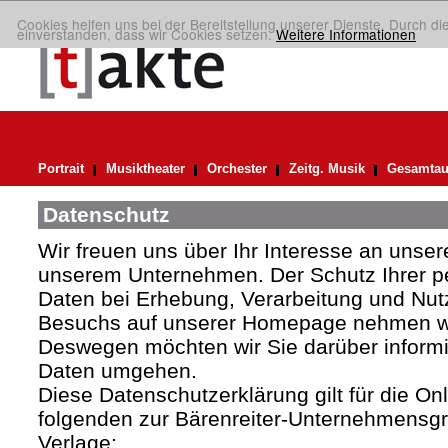
Cookies helfen uns bei der Bereitstellung unserer Dienste. Durch di
einverstanden, dass wir Cookies setzen.
Weitere Informationen
Portrait
Musiktheater
Orchester
Zeitg. Musik
Gesamtau
Datenschutz
Wir freuen uns über Ihr Interesse an uns
unserem Unternehmen. Der Schutz Ihrer 
Daten bei Erhebung, Verarbeitung und Nutz
Besuchs auf unserer Homepage nehmen wir
Deswegen möchten wir Sie darüber informie
Daten umgehen.
Diese Datenschutzerklärung gilt für die Onli
folgenden zur Bärenreiter-Unternehmens
Verlage: