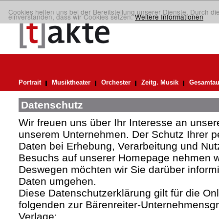
Cookies helfen uns bei der Bereitstellung unserer Dienste. Durch di
einverstanden, dass wir Cookies setzen.
Weitere Informationen
Portrait
Musiktheater
Orchester
Zeitg. Musik
Gesamtau
Datenschutz
Wir freuen uns über Ihr Interesse an uns
unserem Unternehmen. Der Schutz Ihrer 
Daten bei Erhebung, Verarbeitung und Nutz
Besuchs auf unserer Homepage nehmen wir
Deswegen möchten wir Sie darüber informie
Daten umgehen.
Diese Datenschutzerklärung gilt für die Onli
folgenden zur Bärenreiter-Unternehmens
Verlage: