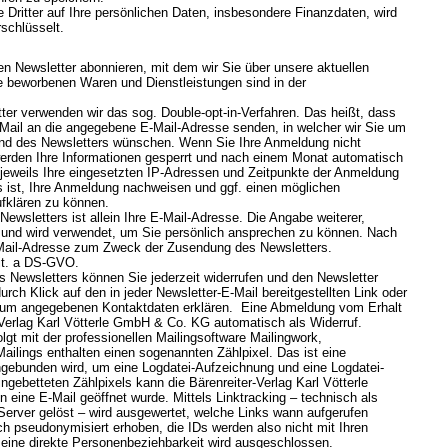
e Dritter auf Ihre persönlichen Daten, insbesondere Finanzdaten, wird
schlüsselt.
en Newsletter abonnieren, mit dem wir Sie über unsere aktuellen
e beworbenen Waren und Dienstleistungen sind in der
er verwenden wir das sog. Double-opt-in-Verfahren. Das heißt, dass
-Mail an die angegebene E-Mail-Adresse senden, in welcher wir Sie um
and des Newsletters wünschen. Wenn Sie Ihre Anmeldung nicht
werden Ihre Informationen gesperrt und nach einem Monat automatisch
 jeweils Ihre eingesetzten IP-Adressen und Zeitpunkte der Anmeldung
 ist, Ihre Anmeldung nachweisen und ggf. einen möglichen
ufklären zu können.
ewsletters ist allein Ihre E-Mail-Adresse. Die Angabe weiterer,
lig und wird verwendet, um Sie persönlich ansprechen zu können. Nach
E-Mail-Adresse zum Zweck der Zusendung des Newsletters.
lit. a DS-GVO.
es Newsletters können Sie jederzeit widerrufen und den Newsletter
rch Klick auf den in jeder Newsletter-E-Mail bereitgestellten Link oder
ssum angegebenen Kontaktdaten erklären. Eine Abmeldung vom Erhalt
-Verlag Karl Vötterle GmbH & Co. KG automatisch als Widerruf.
gt mit der professionellen Mailingsoftware Mailingwork,
ailings enthalten einen sogenannten Zählpixel. Das ist eine
ingebunden wird, um eine Logdatei-Aufzeichnung und eine Logdatei-
gebetteten Zählpixels kann die Bärenreiter-Verlag Karl Vötterle
ine E-Mail geöffnet wurde. Mittels Linktracking – technisch als
Server gelöst – wird ausgewertet, welche Links wann aufgerufen
h pseudonymisiert erhoben, die IDs werden also nicht mit Ihren
 eine direkte Personenbeziehbarkeit wird ausgeschlossen.