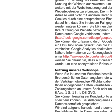
gekürzt. Im Auftrag des Betreibers die
Nutzung der Website auszuwerten, um 
weitere mit der Websitenutzung und de
Websitebetreiber zu erbringen. Die im
Adresse wird nicht mit anderen Daten
Cookies durch eine entsprechende Einst
darauf hin, dass Sie in diesem Fall ge
werden nutzen können. Sie können darü
Ihre Nutzung der Website bezogenen Dat
Daten durch Google verhindern, indem 
(
http://tools.google.com/dlpage/gaopto
Sie können die Erfassung durch Google 
ein Opt-Out-Cookie gesetzt, das die z
verhindert: Google Analytics deaktivier
Nähere Informationen zu Nutzungsbedi
unter
http://www.google.com/analytics/
weisen Sie darauf hin, dass auf dieser
wurde, um eine anonymisierte Erfassun
Nutzung unseres Webshops
Wenn Sie in unserem Webshop bestellen
Ihre persönlichen Daten angeben, die wi
der Verträge notwendige Pflichtangaben 
Ihnen angegebenen Daten verarbeiten wi
Zahlungsdaten an unsere Bank oder unse
6 Abs. 1 S. 1 lit. b DS-GVO.
Sie können freiwillig ein Kundenkonto a
speichern können. Bei Anlegung eines 
Daten widerruflich gespeichert.
Wir sind aufgrund handels- und steuerre
Bestelldaten für die Dauer von zehn Ja