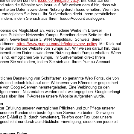
hier einsehen können:
issuu.com/legal/privacy
. Mit Klick auf den
d rufen die Website von Issuu auf. Wir weisen darauf hin, dass wir
rmittelten Daten sowie deren Nutzung durch Issuu erhalten. Wenn Sie
 ermöglichen Sie Issuu, Ihr Surfverhalten direkt Ihrem persönlichen
rhindern, indem Sie sich aus Ihrem Issuu-Account ausloggen.
 ebenso die Möglichkeit an, verschiedene Werke im Browser
des Publisher-Netzwerks Yumpu. Betreiber dieser Seite ist die i-
rtin, Gewerbestrasse 3, 9444 Diepoldsau, Schweiz, deren
n können:
https://www.yumpu.com/de/info/privacy_policy
. Mit Klick auf
te und rufen die Website von Yumpu auf. Wir weisen darauf hin, dass
t übermittelten Daten sowie deren Nutzung durch Yumpu erhalten. Wenn
sind, ermöglichen Sie Yumpu, Ihr Surfverhalten direkt Ihrem
können Sie verhindern, indem Sie sich aus Ihrem Yumpu-Account
itlichen Darstellung von Schriftarten so genannte Web Fonts, die von
nts sind jedoch lokal auf dem Webserver von Bärenreiter gespeichert
te von Google-Servern heruntergeladen. Eine Verbindung zu den
ufgenommen, Nutzerdaten werden nicht weitergegeben. Google erlangt
dass über Ihre IP-Adresse unsere Website aufgerufen wurde.
en
 Erfüllung unserer vertraglichen Pflichten und zur Pflege unserer
unseren Kunden den bestmöglichen Service zu bieten. Deswegen
per E-Mail (z.B. durch Newsletter), Telefon oder Fax über unsere
geschieht nur durch ausdrückliche Einwilligung, diese kann jederzeit
ezogener Daten