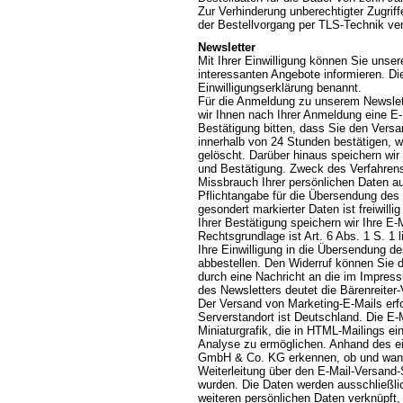
Zur Verhinderung unberechtigter Zugriff
der Bestellvorgang per TLS-Technik ver
Newsletter
Mit Ihrer Einwilligung können Sie unser
interessanten Angebote informieren. Di
Einwilligungserklärung benannt.
Für die Anmeldung zu unserem Newslett
wir Ihnen nach Ihrer Anmeldung eine E
Bestätigung bitten, dass Sie den Vers
innerhalb von 24 Stunden bestätigen, 
gelöscht. Darüber hinaus speichern wir
und Bestätigung. Zweck des Verfahrens
Missbrauch Ihrer persönlichen Daten a
Pflichtangabe für die Übersendung des N
gesondert markierter Daten ist freiwil
Ihrer Bestätigung speichern wir Ihre 
Rechtsgrundlage ist Art. 6 Abs. 1 S. 1 
Ihre Einwilligung in die Übersendung d
abbestellen. Den Widerruf können Sie du
durch eine Nachricht an die im Impre
des Newsletters deutet die Bärenreiter
Der Versand von Marketing-E-Mails erfol
Serverstandort ist Deutschland. Die E-M
Miniaturgrafik, die in HTML-Mailings e
Analyse zu ermöglichen. Anhand des ein
GmbH & Co. KG erkennen, ob und wann e
Weiterleitung über den E-Mail-Versand-
wurden. Die Daten werden ausschließlic
weiteren persönlichen Daten verknüpft,