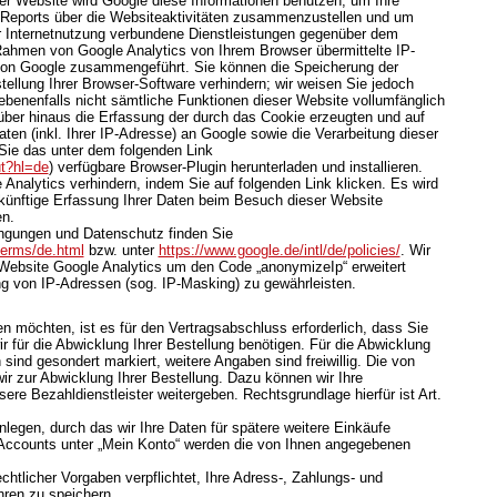
ser Website wird Google diese Informationen benutzen, um Ihre
Reports über die Websiteaktivitäten zusammenzustellen und um
r Internetnutzung verbundene Dienstleistungen gegenüber dem
 Rahmen von Google Analytics von Ihrem Browser übermittelte IP-
 von Google zusammengeführt. Sie können die Speicherung der
ellung Ihrer Browser-Software verhindern; wir weisen Sie jedoch
gebenenfalls nicht sämtliche Funktionen dieser Website vollumfänglich
ber hinaus die Erfassung der durch das Cookie erzeugten und auf
en (inkl. Ihrer IP-Adresse) an Google sowie die Verarbeitung dieser
Sie das unter dem folgenden Link
ut?hl=de
) verfügbare Browser-Plugin herunterladen und installieren.
Analytics verhindern, indem Sie auf folgenden Link klicken. Es wird
ukünftige Erfassung Ihrer Daten beim Besuch dieser Website
en.
ngungen und Datenschutz finden Sie
terms/de.html
bzw. unter
https://www.google.de/intl/de/policies/
. Wir
 Website Google Analytics um den Code „anonymizeIp“ erweitert
g von IP-Adressen (sog. IP-Masking) zu gewährleisten.
 möchten, ist es für den Vertragsabschluss erforderlich, dass Sie
r für die Abwicklung Ihrer Bestellung benötigen. Für die Abwicklung
sind gesondert markiert, weitere Angaben sind freiwillig. Die von
r zur Abwicklung Ihrer Bestellung. Dazu können wir Ihre
re Bezahldienstleister weitergeben. Rechtsgrundlage hierfür ist Art.
nlegen, durch das wir Ihre Daten für spätere weitere Einkäufe
Accounts unter „Mein Konto“ werden die von Ihnen angegebenen
chtlicher Vorgaben verpflichtet, Ihre Adress-, Zahlungs- und
hren zu speichern.