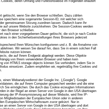
n Cookies, deren Umfang und Funktionsweise im Folgenden erläutert
rt gelöscht, wenn Sie den Browser schließen. Dazu zählen
se speichern eine sogenannte Session-ID, mit welcher sich
 der gemeinsamen Sitzung zuordnen lassen. Dadurch kann Ihr
ie auf unsere Website zurückkehren. Die Session-Cookies werden
r den Browser schließen.
rt nach einer vorgegebenen Dauer gelöscht, die sich je nach Cookie
kies in den Sicherheitseinstellungen Ihres Browsers jederzeit
ntsprechend Ihren Wünschen konfigurieren und z. B. die Annahme von
 ablehnen. Wir weisen Sie darauf hin, dass Sie in einem solchen Fall
 Website nutzen können.
ects, die auf Ihrem Endgerät abgelegt werden. Diese Objekte
abhängig von Ihrem verwendeten Browser und haben kein
g von HTML5 storage objects können Sie verhindern, indem Sie in
 Modus einsetzen. Zudem empfehlen wir, regelmäßig Ihre Cookies und
n.
s, einen Webanalysedienst der Google Inc. („Google“). Google
xtdateien, die auf Ihrem Computer gespeichert werden und die eine
ch Sie ermöglichen. Die durch das Cookie erzeugten Informationen
rden in der Regel an einen Server von Google in den USA übertragen
vierung der IP-Anonymisierung auf dieser Website, wird Ihre IP-
on Mitgliedstaaten der Europäischen Union oder in anderen
en Europäischen Wirtschaftsraum zuvor gekürzt. Nur in
sse an einen Server von Google in den USA übertragen und dort