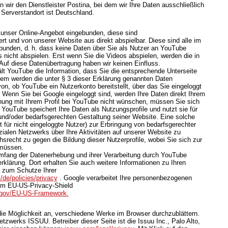
 wir den Dienstleister Postina, bei dem wir Ihre Daten ausschließlich
 Serverstandort ist Deutschland.
 unser Online-Angebot eingebunden, diese sind
t und von unserer Website aus direkt abspielbar. Diese sind alle im
bunden, d. h. dass keine Daten über Sie als Nutzer an YouTube
 nicht abspielen. Erst wenn Sie die Videos abspielen, werden die in
Auf diese Datenübertragung haben wir keinen Einfluss.
lt YouTube die Information, dass Sie die entsprechende Unterseite
em werden die unter § 3 dieser Erklärung genannten Daten
von, ob YouTube ein Nutzerkonto bereitstellt, über das Sie eingeloggt
. Wenn Sie bei Google eingeloggt sind, werden Ihre Daten direkt Ihrem
ung mit Ihrem Profil bei YouTube nicht wünschen, müssen Sie sich
 YouTube speichert Ihre Daten als Nutzungsprofile und nutzt sie für
d/oder bedarfsgerechten Gestaltung seiner Website. Eine solche
 für nicht eingeloggte Nutzer) zur Erbringung von bedarfsgerechter
alen Netzwerks über Ihre Aktivitäten auf unserer Website zu
hsrecht zu gegen die Bildung dieser Nutzerprofile, wobei Sie sich zur
müssen.
mfang der Datenerhebung und ihrer Verarbeitung durch YouTube
rklärung. Dort erhalten Sie auch weitere Informationen zu Ihren
 zum Schutze Ihrer
/de/policies/privacy
. Google verarbeitet Ihre personenbezogenen
em EU-US-Privacy-Shield
d.gov/EU-US-Framework.
 die Möglichkeit an, verschiedene Werke im Browser durchzublättern.
zwerks ISSUU. Betreiber dieser Seite ist die Issuu Inc., Palo Alto,