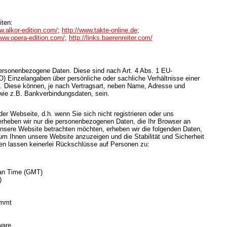
iten:
w.alkor-edition.com/
;
http://www.takte-online.de
;
www.opera-edition.com/
;
http://links.baerenreiter.com/
rsonenbezogene Daten. Diese sind nach Art. 4 Abs. 1 EU-
Einzelangaben über persönliche oder sachliche Verhältnisse einer
 Diese können, je nach Vertragsart, neben Name, Adresse und
wie z.B. Bankverbindungsdaten, sein.
er Webseite, d.h. wenn Sie sich nicht registrieren oder uns
 erheben wir nur die personenbezogenen Daten, die Ihr Browser an
unsere Website betrachten möchten, erheben wir die folgenden Daten,
, um Ihnen unsere Website anzuzeigen und die Stabilität und Sicherheit
n lassen keinerlei Rückschlüsse auf Personen zu:
ean Time (GMT)
)
ommt
ware