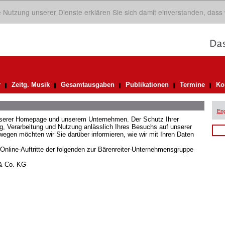
ie Nutzung unserer Dienste erklären Sie sich damit einverstanden, dass
r
Zeitg. Musik
Gesamtausgaben
Publikationen
Termine
Ko
Eng
unserer Homepage und unserem Unternehmen. Der Schutz Ihrer
 Verarbeitung und Nutzung anlässlich Ihres Besuchs auf unserer
gen möchten wir Sie darüber informieren, wie wir mit Ihren Daten
 Online-Auftritte der folgenden zur Bärenreiter-Unternehmensgruppe
 & Co. KG