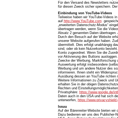
Für den Versand des Newsletters nutzen
für diesen Zweck sicher speichern. Der
Einbindung von YouTube-Videos
Teilweise haben wir YouTube-Videos in
auf
http://www.YouTube.com
gespeicher
„erweiterten Datenschutz-Modus“ einge
übertragen werden, wenn Sie die Videos
Absatz 2 genannten Daten übertragen. 
Durch den Besuch auf der Website erhä
unserer Website aufgerufen haben. Zud
übermittelt. Dies erfolgt unabhängig da
sind, oder ob kein Nutzerkonto besteht
Konto zugeordnet. Wenn Sie die Zuordn
vor Aktivierung des Buttons ausloggen.
Zwecke der Werbung, Marktforschung un
Auswertung erfolgt insbesondere (selbst
Werbung und um andere Nutzer des sozi
informieren. Ihnen steht ein Widerspruc
Ausübung dessen an YouTube richten 
Weitere Informationen zu Zweck und U
erhalten Sie in der obigen Datenschutze
Rechten und Einstellungsmöglichkeiten
Privatsphäre:
https://www.google.de/intl
Daten auch in den USA und hat sich d
unterworfen,
https://www.privacyshiel
Issuu
Auf der Bärenreiter-Website bieten wir
Dazu bedienen wir uns des Publisher-Net