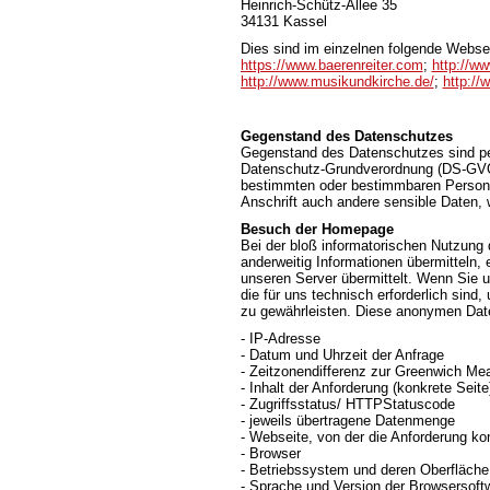
Heinrich-Schütz-Allee 35
34131 Kassel
Dies sind im einzelnen folgende Webse
https://www.baerenreiter.com
;
http://ww
http://www.musikundkirche.de/
;
http://
Gegenstand des Datenschutzes
Gegenstand des Datenschutzes sind pe
Datenschutz-Grundverordnung (DS-GVO) 
bestimmten oder bestimmbaren Person.
Anschrift auch andere sensible Daten, 
Besuch der Homepage
Bei der bloß informatorischen Nutzung d
anderweitig Informationen übermitteln,
unseren Server übermittelt. Wenn Sie 
die für uns technisch erforderlich sind
zu gewährleisten. Diese anonymen Date
- IP-Adresse
- Datum und Uhrzeit der Anfrage
- Zeitzonendifferenz zur Greenwich M
- Inhalt der Anforderung (konkrete Seite
- Zugriffsstatus/ HTTPStatuscode
- jeweils übertragene Datenmenge
- Webseite, von der die Anforderung k
- Browser
- Betriebssystem und deren Oberfläche
- Sprache und Version der Browsersoft