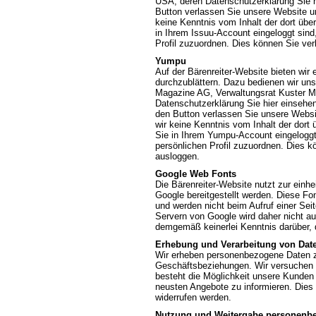
USA, deren Datenschutzerklärung Sie 
Button verlassen Sie unsere Website un
keine Kenntnis vom Inhalt der dort übe
in Ihrem Issuu-Account eingeloggt sind,
Profil zuzuordnen. Dies können Sie ve
Yumpu
Auf der Bärenreiter-Website bieten wir
durchzublättern. Dazu bedienen wir uns 
Magazine AG, Verwaltungsrat Kuster Ma
Datenschutzerklärung Sie hier einsehe
den Button verlassen Sie unsere Websi
wir keine Kenntnis vom Inhalt der dor
Sie in Ihrem Yumpu-Account eingeloggt 
persönlichen Profil zuzuordnen. Dies 
ausloggen.
Google Web Fonts
Die Bärenreiter-Website nutzt zur einhe
Google bereitgestellt werden. Diese Fo
und werden nicht beim Aufruf einer Sei
Servern von Google wird daher nicht a
demgemäß keinerlei Kenntnis darüber, 
Erhebung und Verarbeitung von Dat
Wir erheben personenbezogene Daten zur
Geschäftsbeziehungen. Wir versuchen 
besteht die Möglichkeit unsere Kunden 
neusten Angebote zu informieren. Dies 
widerrufen werden.
Nutzung und Weitergabe personenb