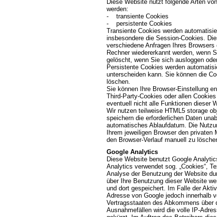
Diese Website nutzt folgende Arten vo
werden:
- transiente Cookies
- persistente Cookies
Transiente Cookies werden automatisie
insbesondere die Session-Cookies. Die
verschiedene Anfragen Ihres Browsers
Rechner wiedererkannt werden, wenn S
gelöscht, wenn Sie sich ausloggen ode
Persistente Cookies werden automatisie
unterscheiden kann. Sie können die Coo
löschen.
Sie können Ihre Browser-Einstellung e
Third-Party-Cookies oder allen Cookies
eventuell nicht alle Funktionen dieser
Wir nutzen teilweise HTML5 storage obj
speichern die erforderlichen Daten un
automatisches Ablaufdatum. Die Nutzun
Ihrem jeweiligen Browser den privaten
den Browser-Verlauf manuell zu lösche
Google Analytics
Diese Website benutzt Google Analytic
Analytics verwendet sog. „Cookies“, Te
Analyse der Benutzung der Website dur
über Ihre Benutzung dieser Website we
und dort gespeichert. Im Falle der Akti
Adresse von Google jedoch innerhalb v
Vertragsstaaten des Abkommens über d
Ausnahmefällen wird die volle IP-Adre