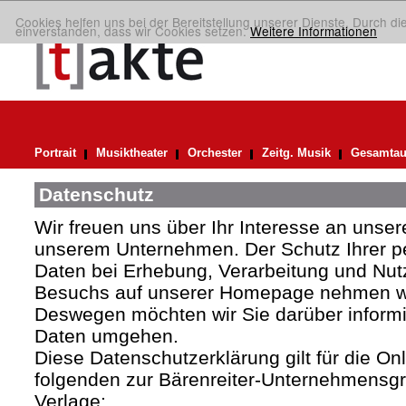
Cookies helfen uns bei der Bereitstellung unserer Dienste. Durch di
einverstanden, dass wir Cookies setzen.
Weitere Informationen
Portrait
Musiktheater
Orchester
Zeitg. Musik
Gesamtau
Datenschutz
Wir freuen uns über Ihr Interesse an uns
unserem Unternehmen. Der Schutz Ihrer 
Daten bei Erhebung, Verarbeitung und Nutz
Besuchs auf unserer Homepage nehmen wir
Deswegen möchten wir Sie darüber informie
Daten umgehen.
Diese Datenschutzerklärung gilt für die Onli
folgenden zur Bärenreiter-Unternehmens
Verlage: