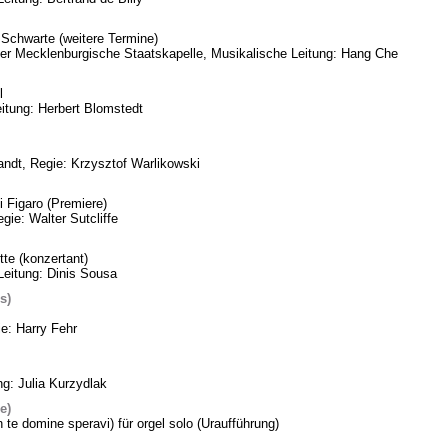
Schwarte (weitere Termine)
eder Mecklenburgische Staatskapelle, Musikalische Leitung: Hang Che
l
itung: Herbert Blomstedt
ndt, Regie: Krzysztof Warlikowski
 Figaro (Premiere)
gie: Walter Sutcliffe
te (konzertant)
Leitung: Dinis Sousa
s)
ie: Harry Fehr
ng: Julia Kurzydlak
e)
n te domine speravi) für orgel solo (Uraufführung)