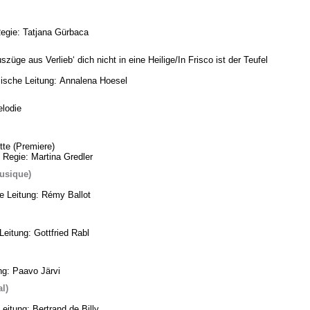
Regie: Tatjana Gürbaca
üge aus Verlieb‘ dich nicht in eine Heilige/In Frisco ist der Teufel
ische Leitung: Annalena Hoesel
lodie
te (Premiere)
 Regie: Martina Gredler
usique)
he Leitung: Rémy Ballot
eitung: Gottfried Rabl
ng: Paavo Järvi
l)
eitung: Bertrand de Billy