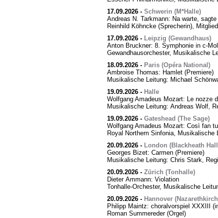
17.09.2026
-
Schwerin (M*Halle)
Andreas N. Tarkmann: Na warte, sagte 
Reinhild Köhncke (Sprecherin), Mitgli
17.09.2026
-
Leipzig (Gewandhaus)
Anton Bruckner: 8. Symphonie in c-Mol
Gewandhausorchester, Musikalische Le
18.09.2026
-
Paris (Opéra National)
Ambroise Thomas: Hamlet (Premiere)
Musikalische Leitung: Michael Schönwa
19.09.2026
-
Halle
Wolfgang Amadeus Mozart: Le nozze di
Musikalische Leitung: Andreas Wolf, Re
19.09.2026
-
Gateshead (The Sage)
Wolfgang Amadeus Mozart: Così fan tut
Royal Northern Sinfonia, Musikalische 
20.09.2026
-
London (Blackheath Hall
Georges Bizet: Carmen (Premiere)
Musikalische Leitung: Chris Stark, Reg
20.09.2026
-
Zürich (Tonhalle)
Dieter Ammann: Violation
Tonhalle-Orchester, Musikalische Leitu
20.09.2026
-
Hannover (Nazarethkirch
Philipp Maintz: choralvorspiel XXXIII (i
Roman Summereder (Orgel)