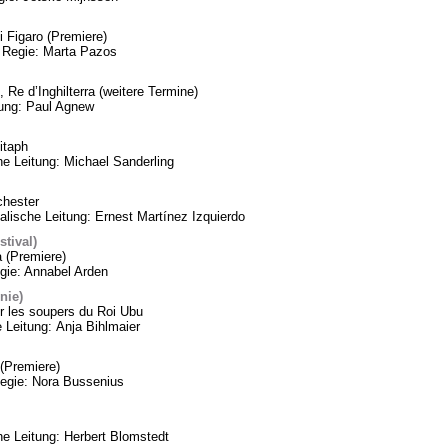
 Figaro (Premiere)
 Regie: Marta Pazos
 Re d’Inghilterra (weitere Termine)
tung: Paul Agnew
itaph
he Leitung: Michael Sanderling
chester
lische Leitung: Ernest Martínez Izquierdo
tival)
a (Premiere)
gie: Annabel Arden
nie)
 les soupers du Roi Ubu
 Leitung: Anja Bihlmaier
(Premiere)
Regie: Nora Bussenius
 Leitung: Herbert Blomstedt