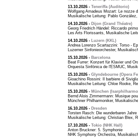
13.10.2026
-
Teneriffa (Auditorio)
Wolfgang Amadeus Mozart: Le nozze di
Musikalische Leitung: Pablo González,
14.10.2026
-
Dijon (Grand Théatre)
Georg Friedrich Händel: Riccardo primo,
Les Arts Florissants, Musikalische Lei
14.10.2026
-
Luzern (KKL)
Andrea Lorenzo Scartazzini: Torso - Ep
Luzerner Sinfonieorchester, Musikalisc
15.10.2026
-
Barcelona
Beat Furrer: Konzert für Klavier und Or
Orquesta Sinfónica de l'ESMUC, Musika
15.10.2026
-
Glyndebourne (Opera Fes
Gioachino Rossini: Il barbiere di Sivigli
Musikalische Leitung: Chloe Rooke, Re
15.10.2026
-
München (Isarphilharmo
Bernd Alois Zimmermann: Musique pour
Münchner Philharmoniker, Musikalische
16.10.2026
-
Dresden
Torsten Rasch: Die wunderbaren Jahre 
Musikalische Leitung: Christian Blex, 
17.10.2026
-
Tokio (NHK Hall)
Anton Bruckner: 5. Symphonie
NHK Symphony Orchestra, Musikalische