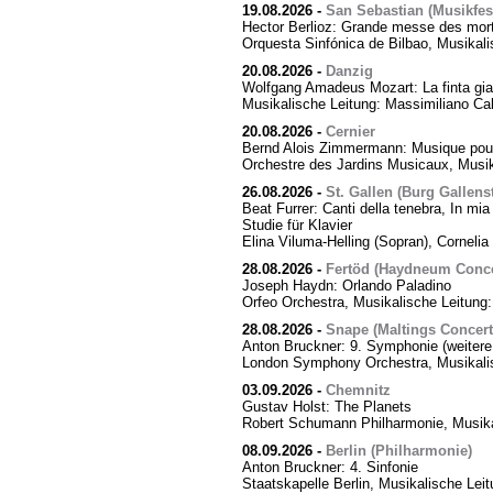
19.08.2026
-
San Sebastian (Musikfes
Hector Berlioz: Grande messe des mor
Orquesta Sinfónica de Bilbao, Musikali
20.08.2026
-
Danzig
Wolfgang Amadeus Mozart: La finta giar
Musikalische Leitung: Massimiliano Cal
20.08.2026
-
Cernier
Bernd Alois Zimmermann: Musique pour
Orchestre des Jardins Musicaux, Musik
26.08.2026
-
St. Gallen (Burg Gallens
Beat Furrer: Canti della tenebra, In mia 
Studie für Klavier
Elina Viluma-Helling (Sopran), Cornelia 
28.08.2026
-
Fertöd (Haydneum Concer
Joseph Haydn: Orlando Paladino
Orfeo Orchestra, Musikalische Leitung
28.08.2026
-
Snape (Maltings Concert 
Anton Bruckner: 9. Symphonie (weitere
London Symphony Orchestra, Musikalis
03.09.2026
-
Chemnitz
Gustav Holst: The Planets
Robert Schumann Philharmonie, Musika
08.09.2026
-
Berlin (Philharmonie)
Anton Bruckner: 4. Sinfonie
Staatskapelle Berlin, Musikalische Lei