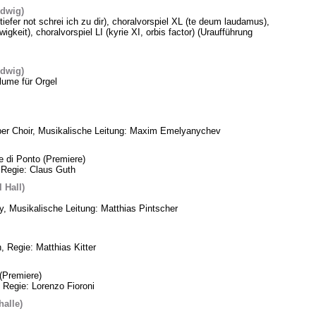
edwig)
 tiefer not schrei ich zu dir), choralvorspiel XL (te deum laudamus),
gkeit), choralvorspiel LI (kyrie XI, orbis factor) (Uraufführung
edwig)
lume für Orgel
ber Choir, Musikalische Leitung: Maxim Emelyanychev
e di Ponto (Premiere)
 Regie: Claus Guth
 Hall)
, Musikalische Leitung: Matthias Pintscher
, Regie: Matthias Kitter
(Premiere)
 Regie: Lorenzo Fioroni
alle)