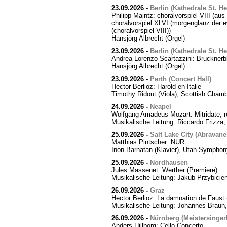
23.09.2026
-
Berlin (Kathedrale St. H
Philipp Maintz: choralvorspiel VIII (aus
choralvorspiel XLVI (morgenglanz der ewi
(choralvorspiel VIII))
Hansjörg Albrecht (Orgel)
23.09.2026
-
Berlin (Kathedrale St. H
Andrea Lorenzo Scartazzini: Brucknerb
Hansjörg Albrecht (Orgel)
23.09.2026
-
Perth (Concert Hall)
Hector Berlioz: Harold en Italie
Timothy Ridout (Viola), Scottish Cham
24.09.2026
-
Neapel
Wolfgang Amadeus Mozart: Mitridate, r
Musikalische Leitung: Riccardo Frizza,
25.09.2026
-
Salt Lake City (Abravanel
Matthias Pintscher: NUR
Inon Barnatan (Klavier), Utah Symphony
25.09.2026
-
Nordhausen
Jules Massenet: Werther (Premiere)
Musikalische Leitung: Jakub Przybicien
26.09.2026
-
Graz
Hector Berlioz: La damnation de Faust 
Musikalische Leitung: Johannes Braun,
26.09.2026
-
Nürnberg (Meistersingerh
Anders Hillborg: Cello Concerto