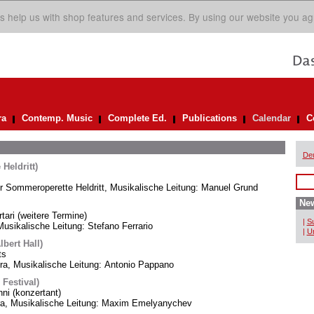
s help us with shop features and services. By using our website you ag
ra
Contemp. Music
Complete Ed.
Publications
Calendar
C
De
Heldritt)
er Sommeroperette Heldritt, Musikalische Leitung: Manuel Grund
New
rtari (weitere Termine)
|
Su
usikalische Leitung: Stefano Ferrario
|
Un
bert Hall)
ts
, Musikalische Leitung: Antonio Pappano
 Festival)
i (konzertant)
ra, Musikalische Leitung: Maxim Emelyanychev