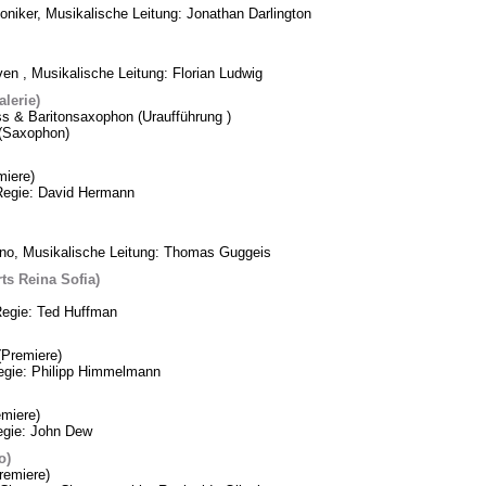
oniker, Musikalische Leitung: Jonathan Darlington
n , Musikalische Leitung: Florian Ludwig
lerie)
ss & Baritonsaxophon (Uraufführung )
k (Saxophon)
iere)
Regie: David Hermann
ino, Musikalische Leitung: Thomas Guggeis
ts Reina Sofia)
Regie: Ted Huffman
Premiere)
Regie: Philipp Himmelmann
miere)
egie: John Dew
o)
remiere)