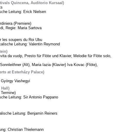
tivals Quincena, Auditorio Kursaal)
ts
sche Leitung: Erick Nielsen
diniera (Premiere)
di, Regie: Maria Sartova
 les soupers du Roi Ubu
alische Leitung: Valentin Reymond
tein)
vita da vuolp, Presto für Flöte und Klavier, Melodie für Flöte solo,
Sonnleithner (Alt), Maria Iazia (Klavier) Iva Kovac (Flöte),
ts at Esterházy Palace)
: György Vashegyi
Hall)
 Termine)
che Leitung: Sir Antonio Pappano
lische Leitung: Benjamin Reiners
tung: Christian Thielemann