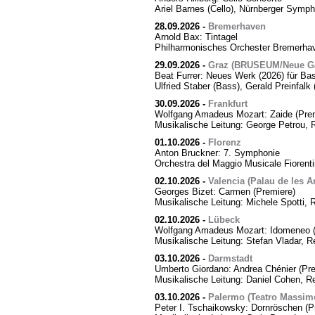
Ariel Barnes (Cello), Nürnberger Symph
28.09.2026
-
Bremerhaven
Arnold Bax: Tintagel
Philharmonisches Orchester Bremerhave
29.09.2026
-
Graz (BRUSEUM/Neue Ga
Beat Furrer: Neues Werk (2026) für Ba
Ulfried Staber (Bass), Gerald Preinfal
30.09.2026
-
Frankfurt
Wolfgang Amadeus Mozart: Zaide (Prem
Musikalische Leitung: George Petrou, 
01.10.2026
-
Florenz
Anton Bruckner: 7. Symphonie
Orchestra del Maggio Musicale Fiorent
02.10.2026
-
Valencia (Palau de les Ar
Georges Bizet: Carmen (Premiere)
Musikalische Leitung: Michele Spotti, 
02.10.2026
-
Lübeck
Wolfgang Amadeus Mozart: Idomeneo (
Musikalische Leitung: Stefan Vladar, 
03.10.2026
-
Darmstadt
Umberto Giordano: Andrea Chénier (Pre
Musikalische Leitung: Daniel Cohen, R
03.10.2026
-
Palermo (Teatro Massim
Peter I. Tschaikowsky: Dornröschen (P