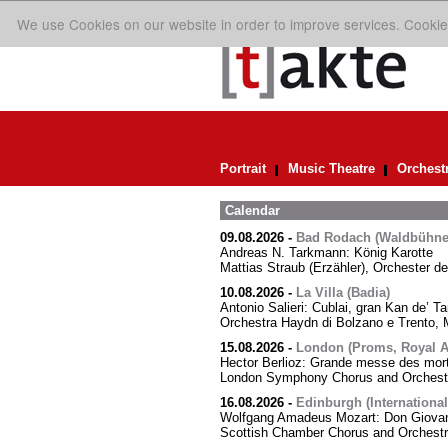
We use Cookies on our website in order to improve services. Cookie
Portrait
Music Theatre
Orchest
Calendar
09.08.2026
-
Bad Rodach (Waldbühne 
Andreas N. Tarkmann: König Karotte
Mattias Straub (Erzähler), Orchester d
10.08.2026
-
La Villa (Badia)
Antonio Salieri: Cublai, gran Kan de’ Ta
Orchestra Haydn di Bolzano e Trento, M
15.08.2026
-
London (Proms, Royal Al
Hector Berlioz: Grande messe des mor
London Symphony Chorus and Orchestra
16.08.2026
-
Edinburgh (International
Wolfgang Amadeus Mozart: Don Giovann
Scottish Chamber Chorus and Orchest