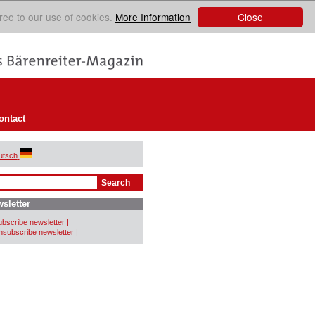
Close
ree to our use of cookies.
More Information
ontact
utsch
sletter
bscribe newsletter
|
subscribe newsletter
|