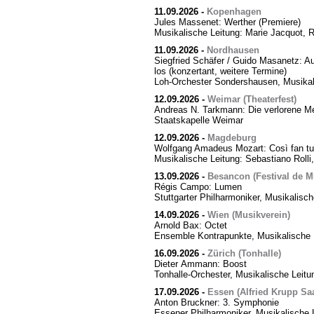
11.09.2026
-
Kopenhagen
Jules Massenet: Werther (Premiere)
Musikalische Leitung: Marie Jacquot, 
11.09.2026
-
Nordhausen
Siegfried Schäfer / Guido Masanetz: Ausz
los (konzertant, weitere Termine)
Loh-Orchester Sondershausen, Musikal
12.09.2026
-
Weimar (Theaterfest)
Andreas N. Tarkmann: Die verlorene Me
Staatskapelle Weimar
12.09.2026
-
Magdeburg
Wolfgang Amadeus Mozart: Così fan tut
Musikalische Leitung: Sebastiano Rolli,
13.09.2026
-
Besancon (Festival de M
Régis Campo: Lumen
Stuttgarter Philharmoniker, Musikalisc
14.09.2026
-
Wien (Musikverein)
Arnold Bax: Octet
Ensemble Kontrapunkte, Musikalische L
16.09.2026
-
Zürich (Tonhalle)
Dieter Ammann: Boost
Tonhalle-Orchester, Musikalische Leitu
17.09.2026
-
Essen (Alfried Krupp Saa
Anton Bruckner: 3. Symphonie
Essener Philharmoniker, Musikalische L