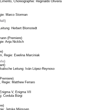
Cimento, Choreographie: Reginaldo Oliveira
egie: Marco Storman
all)
Leitung: Herbert Blomstedt
mann (Premiere)
ie: Anja Nicklich
e)
m, Regie: Ewelina Marciniak
rlo)
ant)
ikalische Leitung: Iván López-Reynoso
Premiere)
, Regie: Matthew Ferraro
, Enigma V, Enigma VII
: Cordula Bürgi
re)
gie: Jetske Mijnssen