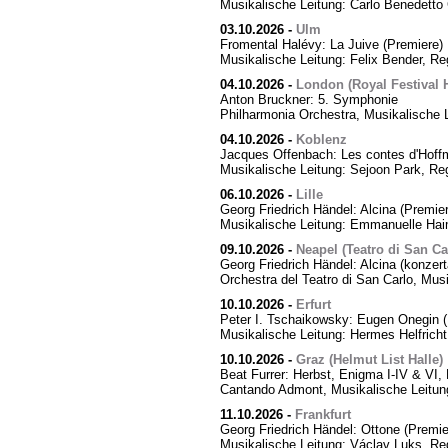
Musikalische Leitung: Carlo Benedetto 
03.10.2026
-
Ulm
Fromental Halévy: La Juive (Premiere)
Musikalische Leitung: Felix Bender, R
04.10.2026
-
London (Royal Festival H
Anton Bruckner: 5. Symphonie
Philharmonia Orchestra, Musikalische 
04.10.2026
-
Koblenz
Jacques Offenbach: Les contes d'Hoff
Musikalische Leitung: Sejoon Park, Reg
06.10.2026
-
Lille
Georg Friedrich Händel: Alcina (Premier
Musikalische Leitung: Emmanuelle Hai
09.10.2026
-
Neapel (Teatro di San Ca
Georg Friedrich Händel: Alcina (konzert
Orchestra del Teatro di San Carlo, Mus
10.10.2026
-
Erfurt
Peter I. Tschaikowsky: Eugen Onegin (
Musikalische Leitung: Hermes Helfricht
10.10.2026
-
Graz (Helmut List Halle)
Beat Furrer: Herbst, Enigma I-IV & VI
Cantando Admont, Musikalische Leitung
11.10.2026
-
Frankfurt
Georg Friedrich Händel: Ottone (Premie
Musikalische Leitung: Václav Luks, Re