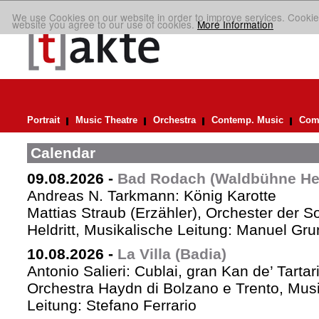
We use Cookies on our website in order to improve services. Cookie
website you agree to our use of cookies.
More Information
Portrait
Music Theatre
Orchestra
Contemp. Music
Comp
Calendar
09.08.2026
-
Bad Rodach (Waldbühne Held
Andreas N. Tarkmann: König Karotte
Mattias Straub (Erzähler), Orchester der 
Heldritt, Musikalische Leitung: Manuel Gru
10.08.2026
-
La Villa (Badia)
Antonio Salieri: Cublai, gran Kan de’ Tartar
Orchestra Haydn di Bolzano e Trento, Mus
Leitung: Stefano Ferrario