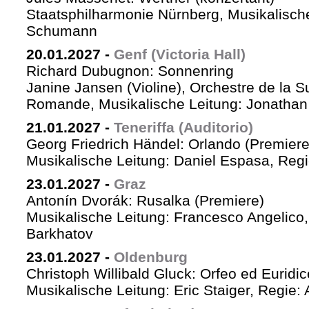
Staatsphilharmonie Nürnberg, Musikalische
Schumann
20.01.2027
-
Genf (Victoria Hall)
Richard Dubugnon: Sonnenring
Janine Jansen (Violine), Orchestre de la S
Romande, Musikalische Leitung: Jonathan
21.01.2027
-
Teneriffa (Auditorio)
Georg Friedrich Händel: Orlando (Premiere
Musikalische Leitung: Daniel Espasa, Regie
23.01.2027
-
Graz
Antonín Dvorák: Rusalka (Premiere)
Musikalische Leitung: Francesco Angelico,
Barkhatov
23.01.2027
-
Oldenburg
Christoph Willibald Gluck: Orfeo ed Euridi
Musikalische Leitung: Eric Staiger, Regie: