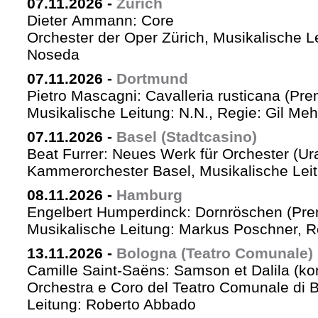
07.11.2026
-
Zürich
Dieter Ammann: Core
Orchester der Oper Zürich, Musikalische L
Noseda
07.11.2026
-
Dortmund
Pietro Mascagni: Cavalleria rusticana (Pre
Musikalische Leitung: N.N., Regie: Gil Me
07.11.2026
-
Basel (Stadtcasino)
Beat Furrer: Neues Werk für Orchester (Ur
Kammerorchester Basel, Musikalische Leit
08.11.2026
-
Hamburg
Engelbert Humperdinck: Dornröschen (Pre
Musikalische Leitung: Markus Poschner, 
13.11.2026
-
Bologna (Teatro Comunale)
Camille Saint-Saëns: Samson et Dalila (ko
Orchestra e Coro del Teatro Comunale di B
Leitung: Roberto Abbado