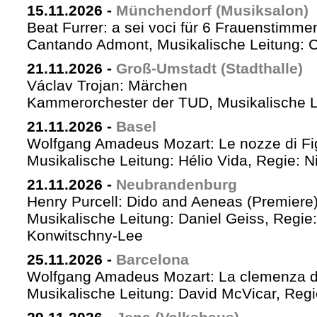
15.11.2026
-
Münchendorf (Musiksalon)
Beat Furrer: a sei voci für 6 Frauenstimme
Cantando Admont, Musikalische Leitung: C
21.11.2026
-
Groß-Umstadt (Stadthalle)
Václav Trojan: Märchen
Kammerorchester der TUD, Musikalische Le
21.11.2026
-
Basel
Wolfgang Amadeus Mozart: Le nozze di Fi
Musikalische Leitung: Hélio Vida, Regie: 
21.11.2026
-
Neubrandenburg
Henry Purcell: Dido and Aeneas (Premiere
Musikalische Leitung: Daniel Geiss, Regie
Konwitschny-Lee
25.11.2026
-
Barcelona
Wolfgang Amadeus Mozart: La clemenza di
Musikalische Leitung: David McVicar, Reg