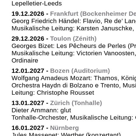
Lepelletier-Leeds
19.12.2026
-
Frankfurt (Bockenheimer De
Georg Friedrich Händel: Flavio, Re de’ La
Musikalische Leitung: Karsten Januschke,
29.12.2026
-
Toulon (Zénith)
Georges Bizet: Les Pêcheurs de Perles (P
Musikalische Leitung: Victorien Vanoosten,
Ordinaire
12.01.2027
-
Bozen (Auditorium)
Wolfgang Amadeus Mozart: Thamos, König
Orchestra Haydn di Bolzano e Trento, Mus
Leitung: Christophe Rousset
13.01.2027
-
Zürich (Tonhalle)
Dieter Ammann: glut
Tonhalle-Orchester, Musikalische Leitung
16.01.2027
-
Nürnberg
Jules Massenet: Werther (konzertant)