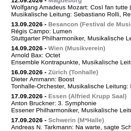
12.09.2026
-
Magdeburg
Wolfgang Amadeus Mozart: Così fan tutte 
Musikalische Leitung: Sebastiano Rolli, Re
13.09.2026
-
Besancon (Festival de Musi
Régis Campo: Lumen
Stuttgarter Philharmoniker, Musikalische L
14.09.2026
-
Wien (Musikverein)
Arnold Bax: Octet
Ensemble Kontrapunkte, Musikalische Leitu
16.09.2026
-
Zürich (Tonhalle)
Dieter Ammann: Boost
Tonhalle-Orchester, Musikalische Leitung:
17.09.2026
-
Essen (Alfried Krupp Saal)
Anton Bruckner: 3. Symphonie
Essener Philharmoniker, Musikalische Leitu
17.09.2026
-
Schwerin (M*Halle)
Andreas N. Tarkmann: Na warte, sagte Sch