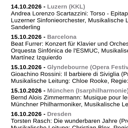
14.10.2026
-
Luzern (KKL)
Andrea Lorenzo Scartazzini: Torso - Epita
Luzerner Sinfonieorchester, Musikalische 
Sanderling
15.10.2026
-
Barcelona
Beat Furrer: Konzert für Klavier und Orches
Orquesta Sinfónica de l'ESMUC, Musikalis
Martínez Izquierdo
15.10.2026
-
Glyndebourne (Opera Festiv
Gioachino Rossini: Il barbiere di Siviglia (
Musikalische Leitung: Chloe Rooke, Regie
15.10.2026
-
München (Isarphilharmonie
Bernd Alois Zimmermann: Musique pour le
Münchner Philharmoniker, Musikalische Lei
16.10.2026
-
Dresden
Torsten Rasch: Die wunderbaren Jahre (Pr
Musikalische Leitung: Christian Blex, Reg