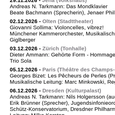
29.11.2026
-
Jena (Volkshaus)
Andreas N. Tarkmann: Das Mondklavier
Beate Bachmann (Sprecherin), Jenaer Phi
02.12.2026
-
Olten (Stadttheater)
Giovanni Sollima: Violoncelles, vibrez!
Münchener Kammerorchester, Musikalische
Giglberger
03.12.2026
-
Zürich (Tonhalle)
Dieter Ammann: Gehörte Form - Hommag
Trio Sola
05.12.2026
-
Paris (Théâtre des Champs-
Georges Bizet: Les Pêcheurs de Perles (P
Musikalische Leitung: Marc Minkowski, Reg
06.12.2026
-
Dresden (Kulturpalast)
Andreas N. Tarkmann: Nils Holgersson (au
Erik Brünner (Sprecher), Jugendsinfonieorc
Schütz-Konservatorium, Dresdner Philhar