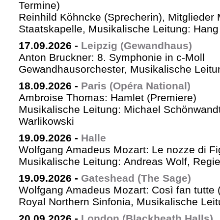
Termine)
Reinhild Köhncke (Sprecherin), Mitglieder
Staatskapelle, Musikalische Leitung: Han
17.09.2026
-
Leipzig (Gewandhaus)
Anton Bruckner: 8. Symphonie in c-Moll
Gewandhausorchester, Musikalische Leitun
18.09.2026
-
Paris (Opéra National)
Ambroise Thomas: Hamlet (Premiere)
Musikalische Leitung: Michael Schönwandt
Warlikowski
19.09.2026
-
Halle
Wolfgang Amadeus Mozart: Le nozze di Fi
Musikalische Leitung: Andreas Wolf, Regie:
19.09.2026
-
Gateshead (The Sage)
Wolfgang Amadeus Mozart: Così fan tutte (
Royal Northern Sinfonia, Musikalische Lei
20.09.2026
-
London (Blackheath Halls)