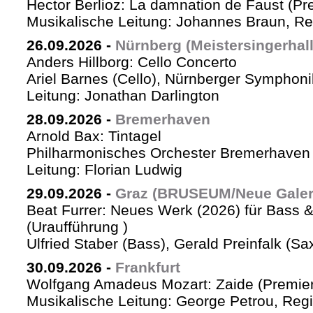
Hector Berlioz: La damnation de Faust (Pr
Musikalische Leitung: Johannes Braun, Re
26.09.2026
-
Nürnberg (Meistersingerhall
Anders Hillborg: Cello Concerto
Ariel Barnes (Cello), Nürnberger Symphoni
Leitung: Jonathan Darlington
28.09.2026
-
Bremerhaven
Arnold Bax: Tintagel
Philharmonisches Orchester Bremerhaven 
Leitung: Florian Ludwig
29.09.2026
-
Graz (BRUSEUM/Neue Galer
Beat Furrer: Neues Werk (2026) für Bass 
(Uraufführung )
Ulfried Staber (Bass), Gerald Preinfalk (S
30.09.2026
-
Frankfurt
Wolfgang Amadeus Mozart: Zaide (Premie
Musikalische Leitung: George Petrou, Reg