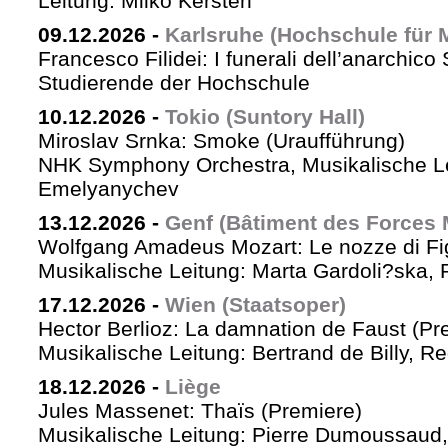
Leitung: Milko Kersten
09.12.2026
-
Karlsruhe (Hochschule für 
Francesco Filidei: I funerali dell’anarchico 
Studierende der Hochschule
10.12.2026
-
Tokio (Suntory Hall)
Miroslav Srnka: Smoke (Uraufführung)
NHK Symphony Orchestra, Musikalische L
Emelyanychev
13.12.2026
-
Genf (Bâtiment des Forces 
Wolfgang Amadeus Mozart: Le nozze di Fi
Musikalische Leitung: Marta Gardoli?ska, 
17.12.2026
-
Wien (Staatsoper)
Hector Berlioz: La damnation de Faust (Pr
Musikalische Leitung: Bertrand de Billy, Re
18.12.2026
-
Liège
Jules Massenet: Thaïs (Premiere)
Musikalische Leitung: Pierre Dumoussaud, 