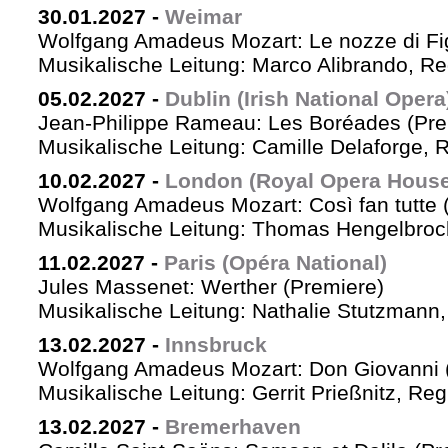
30.01.2027
-
Weimar
Wolfgang Amadeus Mozart: Le nozze di Fi
Musikalische Leitung: Marco Alibrando, R
05.02.2027
-
Dublin (Irish National Opera
Jean-Philippe Rameau: Les Boréades (Pre
Musikalische Leitung: Camille Delaforge, R
10.02.2027
-
London (Royal Opera House
Wolfgang Amadeus Mozart: Così fan tutte 
Musikalische Leitung: Thomas Hengelbrock
11.02.2027
-
Paris (Opéra National)
Jules Massenet: Werther (Premiere)
Musikalische Leitung: Nathalie Stutzmann
13.02.2027
-
Innsbruck
Wolfgang Amadeus Mozart: Don Giovanni 
Musikalische Leitung: Gerrit Prießnitz, Re
13.02.2027
-
Bremerhaven