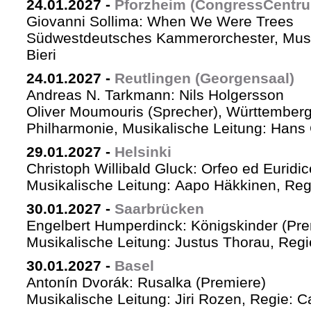
24.01.2027
-
Pforzheim (CongressCentr
Giovanni Sollima: When We Were Trees
Südwestdeutsches Kammerorchester, Musik
Bieri
24.01.2027
-
Reutlingen (Georgensaal)
Andreas N. Tarkmann: Nils Holgersson
Oliver Moumouris (Sprecher), Württember
Philharmonie, Musikalische Leitung: Hans 
29.01.2027
-
Helsinki
Christoph Willibald Gluck: Orfeo ed Euridi
Musikalische Leitung: Aapo Häkkinen, Reg
30.01.2027
-
Saarbrücken
Engelbert Humperdinck: Königskinder (Pre
Musikalische Leitung: Justus Thorau, Reg
30.01.2027
-
Basel
Antonín Dvorák: Rusalka (Premiere)
Musikalische Leitung: Jiri Rozen, Regie: Ca