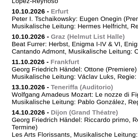
López-Reynoso
10.10.2026
-
Erfurt
Peter I. Tschaikowsky: Eugen Onegin (Pre
Musikalische Leitung: Hermes Helfricht, R
10.10.2026
-
Graz (Helmut List Halle)
Beat Furrer: Herbst, Enigma I-IV & VI, Eni
Cantando Admont, Musikalische Leitung: C
11.10.2026
-
Frankfurt
Georg Friedrich Händel: Ottone (Premiere)
Musikalische Leitung: Václav Luks, Regie:
13.10.2026
-
Teneriffa (Auditorio)
Wolfgang Amadeus Mozart: Le nozze di Fi
Musikalische Leitung: Pablo González, Re
14.10.2026
-
Dijon (Grand Théatre)
Georg Friedrich Händel: Riccardo primo, Re 
Termine)
Les Arts Florissants, Musikalische Leitun