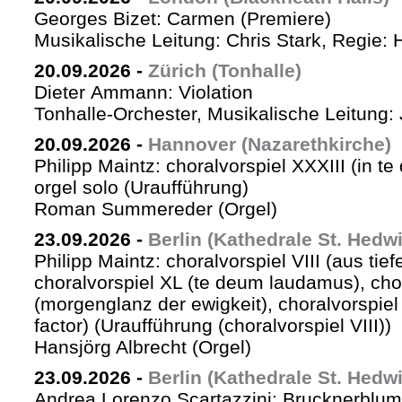
Georges Bizet: Carmen (Premiere)
Musikalische Leitung: Chris Stark, Regie: 
20.09.2026
-
Zürich (Tonhalle)
Dieter Ammann: Violation
Tonhalle-Orchester, Musikalische Leitung: 
20.09.2026
-
Hannover (Nazarethkirche)
Philipp Maintz: choralvorspiel XXXIII (in te
orgel solo (Uraufführung)
Roman Summereder (Orgel)
23.09.2026
-
Berlin (Kathedrale St. Hedw
Philipp Maintz: choralvorspiel VIII (aus tiefe
choralvorspiel XL (te deum laudamus), cho
(morgenglanz der ewigkeit), choralvorspiel L
factor) (Uraufführung (choralvorspiel VIII))
Hansjörg Albrecht (Orgel)
23.09.2026
-
Berlin (Kathedrale St. Hedw
Andrea Lorenzo Scartazzini: Brucknerblum