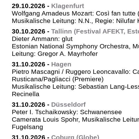
29.10.2026
-
Klagenfurt
Wolfgang Amadeus Mozart: Così fan tutte 
Musikalische Leitung: N.N., Regie: Nilufar
30.10.2026
-
Tallinn (Festival AFEKT, Est
Dieter Ammann: glut
Estonian National Symphony Orchestra, M
Leitung: Gregor A. Mayrhofer
31.10.2026
-
Hagen
Pietro Mascagni / Ruggero Leoncavallo: Ca
Rusticana/Pagliacci (Premiere)
Musikalische Leitung: Sebastian Lang-Les
Recinella
31.10.2026
-
Düsseldorf
Peter I. Tschaikowsky: Schwanensee
Camerata Louis Spohr, Musikalische Leitu
Fugelsang
31.10.2026
-
Coburg (Globe)