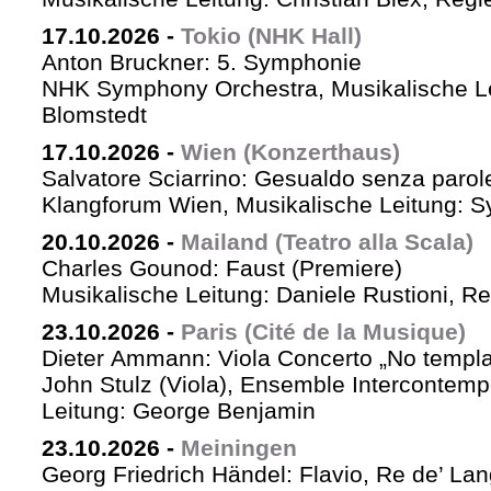
17.10.2026
-
Tokio (NHK Hall)
Anton Bruckner: 5. Symphonie
NHK Symphony Orchestra, Musikalische Le
Blomstedt
17.10.2026
-
Wien (Konzerthaus)
Salvatore Sciarrino: Gesualdo senza parol
Klangforum Wien, Musikalische Leitung: S
20.10.2026
-
Mailand (Teatro alla Scala)
Charles Gounod: Faust (Premiere)
Musikalische Leitung: Daniele Rustioni, R
23.10.2026
-
Paris (Cité de la Musique)
Dieter Ammann: Viola Concerto „No templa
John Stulz (Viola), Ensemble Intercontemp
Leitung: George Benjamin
23.10.2026
-
Meiningen
Georg Friedrich Händel: Flavio, Re de’ La