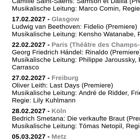
Camille Saint-Saëns: Samson et Dalila (Pr
Musikalische Leitung: Marco Comin, Regie
17.02.2027
-
Glasgow
Ludwig van Beethoven: Fidelio (Premiere)
Musikalische Leitung: Kensho Watanabe, R
22.02.2027
-
Paris (Théâtre des Champs-
Georg Friedrich Händel: Rinaldo (Premiere
Musikalische Leitung: Philippe Jaroussky, 
Carrasco
27.02.2027
-
Freiburg
Oliver Leith: Last Days (Premiere)
Musikalische Leitung: André de Ridder, Fr
Regie: Lily Kuhlmann
28.02.2027
-
Köln
Bedrich Smetana: Die verkaufte Braut (Pre
Musikalische Leitung: Tómas Netopil, Regi
05.03.2027
-
Metz