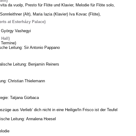
tein)
vita da vuolp, Presto für Flöte und Klavier, Melodie für Flöte solo,
Sonnleithner (Alt), Maria Iazia (Klavier) Iva Kovac (Flöte),
ts at Esterházy Palace)
: György Vashegyi
Hall)
 Termine)
che Leitung: Sir Antonio Pappano
lische Leitung: Benjamin Reiners
tung: Christian Thielemann
Regie: Tatjana Gürbaca
üge aus Verlieb‘ dich nicht in eine Heilige/In Frisco ist der Teufel
ische Leitung: Annalena Hoesel
lodie