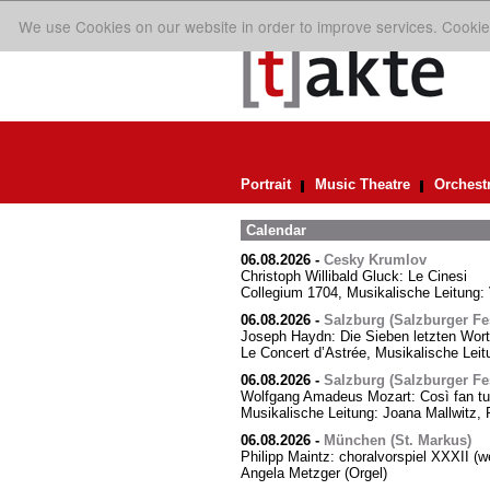
We use Cookies on our website in order to improve services. Cookie
Portrait
Music Theatre
Orchest
Calendar
06.08.2026
-
Cesky Krumlov
Christoph Willibald Gluck: Le Cinesi
Collegium 1704, Musikalische Leitung:
06.08.2026
-
Salzburg (Salzburger Fes
Joseph Haydn: Die Sieben letzten Wor
Le Concert d’Astrée, Musikalische Le
06.08.2026
-
Salzburg (Salzburger Fes
Wolfgang Amadeus Mozart: Così fan tut
Musikalische Leitung: Joana Mallwitz, 
06.08.2026
-
München (St. Markus)
Philipp Maintz: choralvorspiel XXXII (we
Angela Metzger (Orgel)