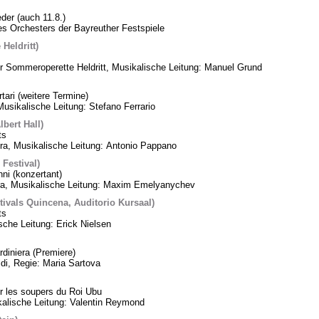
er (auch 11.8.)
des Orchesters der Bayreuther Festspiele
Heldritt)
er Sommeroperette Heldritt, Musikalische Leitung: Manuel Grund
rtari (weitere Termine)
usikalische Leitung: Stefano Ferrario
bert Hall)
ts
, Musikalische Leitung: Antonio Pappano
 Festival)
i (konzertant)
ra, Musikalische Leitung: Maxim Emelyanychev
tivals Quincena, Auditorio Kursaal)
ts
sche Leitung: Erick Nielsen
diniera (Premiere)
di, Regie: Maria Sartova
 les soupers du Roi Ubu
alische Leitung: Valentin Reymond