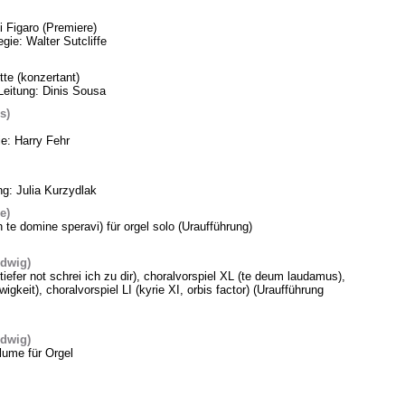
 Figaro (Premiere)
gie: Walter Sutcliffe
te (konzertant)
Leitung: Dinis Sousa
s)
ie: Harry Fehr
ng: Julia Kurzydlak
e)
n te domine speravi) für orgel solo (Uraufführung)
edwig)
 tiefer not schrei ich zu dir), choralvorspiel XL (te deum laudamus),
gkeit), choralvorspiel LI (kyrie XI, orbis factor) (Uraufführung
edwig)
lume für Orgel