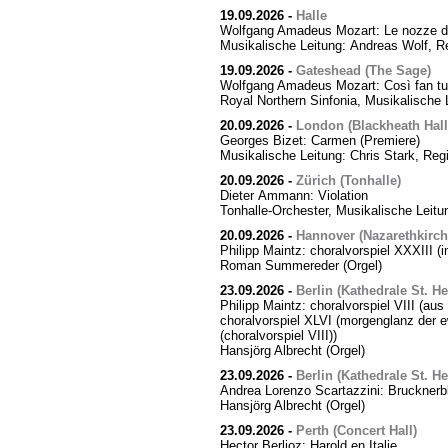
19.09.2026
-
Halle
Wolfgang Amadeus Mozart: Le nozze di
Musikalische Leitung: Andreas Wolf, Re
19.09.2026
-
Gateshead (The Sage)
Wolfgang Amadeus Mozart: Così fan tut
Royal Northern Sinfonia, Musikalische 
20.09.2026
-
London (Blackheath Hall
Georges Bizet: Carmen (Premiere)
Musikalische Leitung: Chris Stark, Reg
20.09.2026
-
Zürich (Tonhalle)
Dieter Ammann: Violation
Tonhalle-Orchester, Musikalische Leitu
20.09.2026
-
Hannover (Nazarethkirch
Philipp Maintz: choralvorspiel XXXIII (i
Roman Summereder (Orgel)
23.09.2026
-
Berlin (Kathedrale St. H
Philipp Maintz: choralvorspiel VIII (aus
choralvorspiel XLVI (morgenglanz der ewi
(choralvorspiel VIII))
Hansjörg Albrecht (Orgel)
23.09.2026
-
Berlin (Kathedrale St. H
Andrea Lorenzo Scartazzini: Brucknerb
Hansjörg Albrecht (Orgel)
23.09.2026
-
Perth (Concert Hall)
Hector Berlioz: Harold en Italie