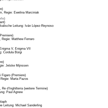
e)
m, Regie: Ewelina Marciniak
rlo)
ant)
ikalische Leitung: Iván López-Reynoso
Premiere)
, Regie: Matthew Ferraro
, Enigma V, Enigma VII
: Cordula Bürgi
re)
gie: Jetske Mijnssen
 Figaro (Premiere)
 Regie: Marta Pazos
 Re d’Inghilterra (weitere Termine)
tung: Paul Agnew
itaph
he Leitung: Michael Sanderling