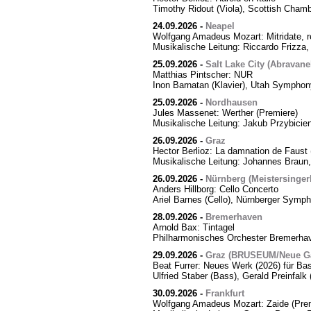
Timothy Ridout (Viola), Scottish Cham
24.09.2026
-
Neapel
Wolfgang Amadeus Mozart: Mitridate, r
Musikalische Leitung: Riccardo Frizza,
25.09.2026
-
Salt Lake City (Abravanel
Matthias Pintscher: NUR
Inon Barnatan (Klavier), Utah Symphony
25.09.2026
-
Nordhausen
Jules Massenet: Werther (Premiere)
Musikalische Leitung: Jakub Przybicien
26.09.2026
-
Graz
Hector Berlioz: La damnation de Faust 
Musikalische Leitung: Johannes Braun,
26.09.2026
-
Nürnberg (Meistersingerh
Anders Hillborg: Cello Concerto
Ariel Barnes (Cello), Nürnberger Symph
28.09.2026
-
Bremerhaven
Arnold Bax: Tintagel
Philharmonisches Orchester Bremerhave
29.09.2026
-
Graz (BRUSEUM/Neue Ga
Beat Furrer: Neues Werk (2026) für Ba
Ulfried Staber (Bass), Gerald Preinfal
30.09.2026
-
Frankfurt
Wolfgang Amadeus Mozart: Zaide (Prem