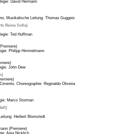
Regie: David Hermann
ino, Musikalische Leitung: Thomas Guggeis
ts Reina Sofia)
Regie: Ted Huffman
Premiere)
Regie: Philipp Himmelmann
miere)
egie: John Dew
o)
remiere)
Cimento, Choreographie: Reginaldo Oliveira
egie: Marco Storman
all)
Leitung: Herbert Blomstedt
mann (Premiere)
ie: Anja Nicklich