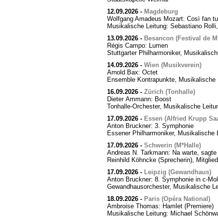
12.09.2026
-
Magdeburg
Wolfgang Amadeus Mozart: Così fan tut
Musikalische Leitung: Sebastiano Rolli,
13.09.2026
-
Besancon (Festival de M
Régis Campo: Lumen
Stuttgarter Philharmoniker, Musikalisc
14.09.2026
-
Wien (Musikverein)
Arnold Bax: Octet
Ensemble Kontrapunkte, Musikalische L
16.09.2026
-
Zürich (Tonhalle)
Dieter Ammann: Boost
Tonhalle-Orchester, Musikalische Leitu
17.09.2026
-
Essen (Alfried Krupp Saa
Anton Bruckner: 3. Symphonie
Essener Philharmoniker, Musikalische L
17.09.2026
-
Schwerin (M*Halle)
Andreas N. Tarkmann: Na warte, sagte 
Reinhild Köhncke (Sprecherin), Mitgli
17.09.2026
-
Leipzig (Gewandhaus)
Anton Bruckner: 8. Symphonie in c-Mol
Gewandhausorchester, Musikalische Le
18.09.2026
-
Paris (Opéra National)
Ambroise Thomas: Hamlet (Premiere)
Musikalische Leitung: Michael Schönwa