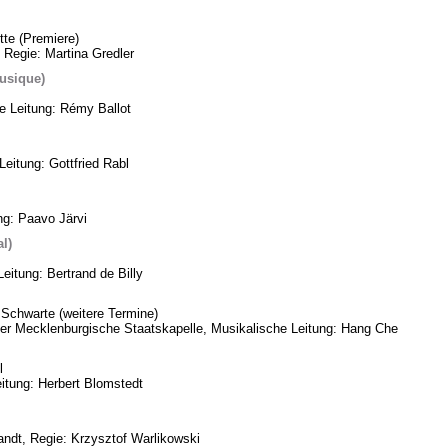
te (Premiere)
 Regie: Martina Gredler
usique)
he Leitung: Rémy Ballot
eitung: Gottfried Rabl
ng: Paavo Järvi
l)
eitung: Bertrand de Billy
Schwarte (weitere Termine)
eder Mecklenburgische Staatskapelle, Musikalische Leitung: Hang Che
l
itung: Herbert Blomstedt
ndt, Regie: Krzysztof Warlikowski