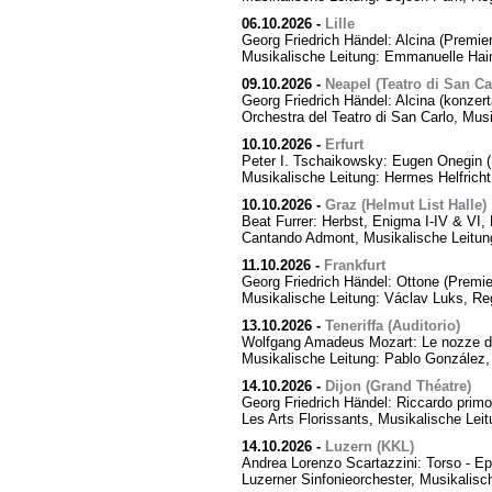
06.10.2026
-
Lille
Georg Friedrich Händel: Alcina (Premier
Musikalische Leitung: Emmanuelle Hai
09.10.2026
-
Neapel (Teatro di San Ca
Georg Friedrich Händel: Alcina (konzert
Orchestra del Teatro di San Carlo, Mus
10.10.2026
-
Erfurt
Peter I. Tschaikowsky: Eugen Onegin (
Musikalische Leitung: Hermes Helfricht
10.10.2026
-
Graz (Helmut List Halle)
Beat Furrer: Herbst, Enigma I-IV & VI
Cantando Admont, Musikalische Leitung
11.10.2026
-
Frankfurt
Georg Friedrich Händel: Ottone (Premie
Musikalische Leitung: Václav Luks, Re
13.10.2026
-
Teneriffa (Auditorio)
Wolfgang Amadeus Mozart: Le nozze di
Musikalische Leitung: Pablo González,
14.10.2026
-
Dijon (Grand Théatre)
Georg Friedrich Händel: Riccardo primo,
Les Arts Florissants, Musikalische Lei
14.10.2026
-
Luzern (KKL)
Andrea Lorenzo Scartazzini: Torso - Ep
Luzerner Sinfonieorchester, Musikalisc