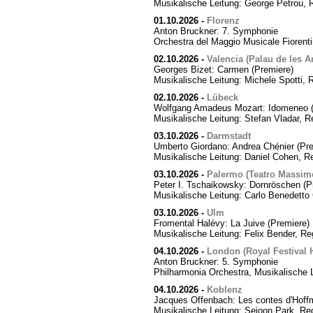
Musikalische Leitung: George Petrou, 
01.10.2026
-
Florenz
Anton Bruckner: 7. Symphonie
Orchestra del Maggio Musicale Fiorent
02.10.2026
-
Valencia (Palau de les Ar
Georges Bizet: Carmen (Premiere)
Musikalische Leitung: Michele Spotti, 
02.10.2026
-
Lübeck
Wolfgang Amadeus Mozart: Idomeneo (
Musikalische Leitung: Stefan Vladar, 
03.10.2026
-
Darmstadt
Umberto Giordano: Andrea Chénier (Pre
Musikalische Leitung: Daniel Cohen, R
03.10.2026
-
Palermo (Teatro Massim
Peter I. Tschaikowsky: Dornröschen (P
Musikalische Leitung: Carlo Benedetto 
03.10.2026
-
Ulm
Fromental Halévy: La Juive (Premiere)
Musikalische Leitung: Felix Bender, R
04.10.2026
-
London (Royal Festival H
Anton Bruckner: 5. Symphonie
Philharmonia Orchestra, Musikalische 
04.10.2026
-
Koblenz
Jacques Offenbach: Les contes d'Hoff
Musikalische Leitung: Sejoon Park, Reg