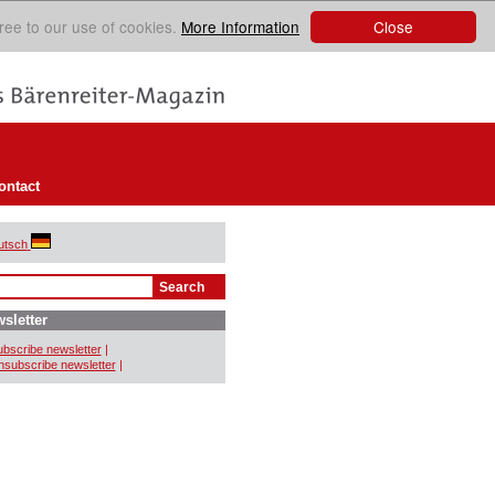
Close
ree to our use of cookies.
More Information
ontact
utsch
sletter
bscribe newsletter
|
subscribe newsletter
|