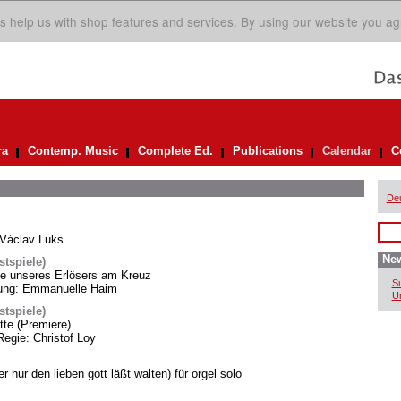
s help us with shop features and services. By using our website you ag
ra
Contemp. Music
Complete Ed.
Publications
Calendar
C
De
 Václav Luks
New
tspiele)
te unseres Erlösers am Kreuz
|
Su
itung: Emmanuelle Haim
|
Un
tspiele)
te (Premiere)
Regie: Christof Loy
r nur den lieben gott läßt walten) für orgel solo