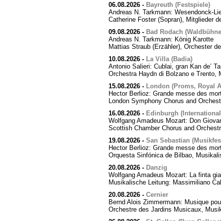
06.08.2026
-
Bayreuth (Festspiele)
Andreas N. Tarkmann: Wesendonck-Lied
Catherine Foster (Sopran), Mitglieder 
09.08.2026
-
Bad Rodach (Waldbühne 
Andreas N. Tarkmann: König Karotte
Mattias Straub (Erzähler), Orchester d
10.08.2026
-
La Villa (Badia)
Antonio Salieri: Cublai, gran Kan de’ Ta
Orchestra Haydn di Bolzano e Trento, M
15.08.2026
-
London (Proms, Royal Al
Hector Berlioz: Grande messe des mor
London Symphony Chorus and Orchestra
16.08.2026
-
Edinburgh (International
Wolfgang Amadeus Mozart: Don Giovann
Scottish Chamber Chorus and Orchest
19.08.2026
-
San Sebastian (Musikfes
Hector Berlioz: Grande messe des mor
Orquesta Sinfónica de Bilbao, Musikali
20.08.2026
-
Danzig
Wolfgang Amadeus Mozart: La finta giar
Musikalische Leitung: Massimiliano Cal
20.08.2026
-
Cernier
Bernd Alois Zimmermann: Musique pour
Orchestre des Jardins Musicaux, Musik