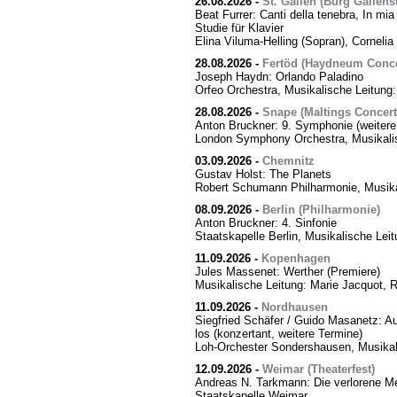
26.08.2026
-
St. Gallen (Burg Gallens
Beat Furrer: Canti della tenebra, In mia 
Studie für Klavier
Elina Viluma-Helling (Sopran), Cornelia 
28.08.2026
-
Fertöd (Haydneum Concer
Joseph Haydn: Orlando Paladino
Orfeo Orchestra, Musikalische Leitung
28.08.2026
-
Snape (Maltings Concert 
Anton Bruckner: 9. Symphonie (weitere
London Symphony Orchestra, Musikalis
03.09.2026
-
Chemnitz
Gustav Holst: The Planets
Robert Schumann Philharmonie, Musika
08.09.2026
-
Berlin (Philharmonie)
Anton Bruckner: 4. Sinfonie
Staatskapelle Berlin, Musikalische Lei
11.09.2026
-
Kopenhagen
Jules Massenet: Werther (Premiere)
Musikalische Leitung: Marie Jacquot, 
11.09.2026
-
Nordhausen
Siegfried Schäfer / Guido Masanetz: Ausz
los (konzertant, weitere Termine)
Loh-Orchester Sondershausen, Musikal
12.09.2026
-
Weimar (Theaterfest)
Andreas N. Tarkmann: Die verlorene Me
Staatskapelle Weimar