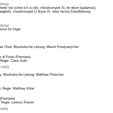
edwig)
 tiefer not schrei ich zu dir), choralvorspiel XL (te deum laudamus),
gkeit), choralvorspiel LI (kyrie XI, orbis factor) (Uraufführung
edwig)
lume für Orgel
ber Choir, Musikalische Leitung: Maxim Emelyanychev
e di Ponto (Premiere)
 Regie: Claus Guth
 Hall)
, Musikalische Leitung: Matthias Pintscher
, Regie: Matthias Kitter
(Premiere)
 Regie: Lorenzo Fioroni
alle)