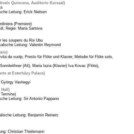
tivals Quincena, Auditorio Kursaal)
ts
sche Leitung: Erick Nielsen
diniera (Premiere)
di, Regie: Maria Sartova
 les soupers du Roi Ubu
alische Leitung: Valentin Reymond
tein)
vita da vuolp, Presto für Flöte und Klavier, Melodie für Flöte solo,
Sonnleithner (Alt), Maria Iazia (Klavier) Iva Kovac (Flöte),
ts at Esterházy Palace)
: György Vashegyi
Hall)
 Termine)
che Leitung: Sir Antonio Pappano
lische Leitung: Benjamin Reiners
tung: Christian Thielemann