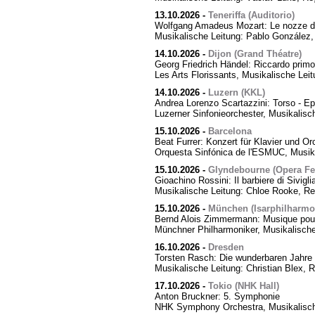
13.10.2026
-
Teneriffa (Auditorio)
Wolfgang Amadeus Mozart: Le nozze di
Musikalische Leitung: Pablo González,
14.10.2026
-
Dijon (Grand Théatre)
Georg Friedrich Händel: Riccardo primo,
Les Arts Florissants, Musikalische Lei
14.10.2026
-
Luzern (KKL)
Andrea Lorenzo Scartazzini: Torso - Ep
Luzerner Sinfonieorchester, Musikalisc
15.10.2026
-
Barcelona
Beat Furrer: Konzert für Klavier und Or
Orquesta Sinfónica de l'ESMUC, Musika
15.10.2026
-
Glyndebourne (Opera Fes
Gioachino Rossini: Il barbiere di Sivigli
Musikalische Leitung: Chloe Rooke, Re
15.10.2026
-
München (Isarphilharmo
Bernd Alois Zimmermann: Musique pour
Münchner Philharmoniker, Musikalische
16.10.2026
-
Dresden
Torsten Rasch: Die wunderbaren Jahre 
Musikalische Leitung: Christian Blex, 
17.10.2026
-
Tokio (NHK Hall)
Anton Bruckner: 5. Symphonie
NHK Symphony Orchestra, Musikalische