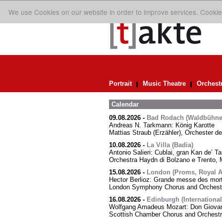
We use Cookies on our website in order to improve services. Cookie
Portrait
Music Theatre
Orchest
Calendar
09.08.2026
-
Bad Rodach (Waldbühne 
Andreas N. Tarkmann: König Karotte
Mattias Straub (Erzähler), Orchester d
10.08.2026
-
La Villa (Badia)
Antonio Salieri: Cublai, gran Kan de’ Ta
Orchestra Haydn di Bolzano e Trento, M
15.08.2026
-
London (Proms, Royal Al
Hector Berlioz: Grande messe des mor
London Symphony Chorus and Orchestra
16.08.2026
-
Edinburgh (International
Wolfgang Amadeus Mozart: Don Giovann
Scottish Chamber Chorus and Orchest