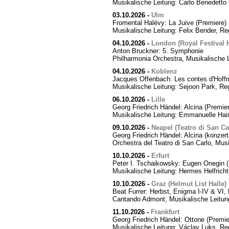
Musikalische Leitung: Carlo Benedetto 
03.10.2026
-
Ulm
Fromental Halévy: La Juive (Premiere)
Musikalische Leitung: Felix Bender, R
04.10.2026
-
London (Royal Festival H
Anton Bruckner: 5. Symphonie
Philharmonia Orchestra, Musikalische 
04.10.2026
-
Koblenz
Jacques Offenbach: Les contes d'Hoff
Musikalische Leitung: Sejoon Park, Reg
06.10.2026
-
Lille
Georg Friedrich Händel: Alcina (Premier
Musikalische Leitung: Emmanuelle Hai
09.10.2026
-
Neapel (Teatro di San Ca
Georg Friedrich Händel: Alcina (konzert
Orchestra del Teatro di San Carlo, Mus
10.10.2026
-
Erfurt
Peter I. Tschaikowsky: Eugen Onegin (
Musikalische Leitung: Hermes Helfricht
10.10.2026
-
Graz (Helmut List Halle)
Beat Furrer: Herbst, Enigma I-IV & VI
Cantando Admont, Musikalische Leitung
11.10.2026
-
Frankfurt
Georg Friedrich Händel: Ottone (Premie
Musikalische Leitung: Václav Luks, Re