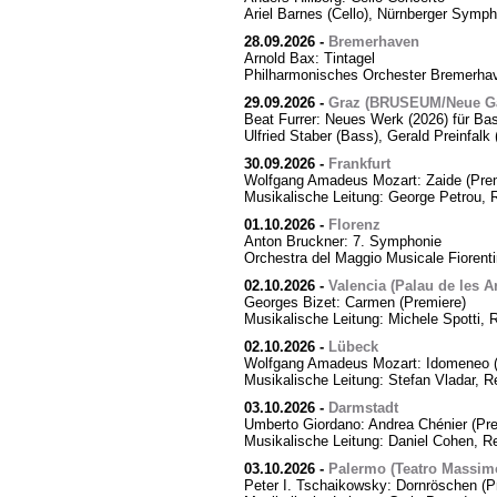
Ariel Barnes (Cello), Nürnberger Symph
28.09.2026
-
Bremerhaven
Arnold Bax: Tintagel
Philharmonisches Orchester Bremerhave
29.09.2026
-
Graz (BRUSEUM/Neue Ga
Beat Furrer: Neues Werk (2026) für Ba
Ulfried Staber (Bass), Gerald Preinfal
30.09.2026
-
Frankfurt
Wolfgang Amadeus Mozart: Zaide (Prem
Musikalische Leitung: George Petrou, 
01.10.2026
-
Florenz
Anton Bruckner: 7. Symphonie
Orchestra del Maggio Musicale Fiorent
02.10.2026
-
Valencia (Palau de les Ar
Georges Bizet: Carmen (Premiere)
Musikalische Leitung: Michele Spotti, 
02.10.2026
-
Lübeck
Wolfgang Amadeus Mozart: Idomeneo (
Musikalische Leitung: Stefan Vladar, 
03.10.2026
-
Darmstadt
Umberto Giordano: Andrea Chénier (Pre
Musikalische Leitung: Daniel Cohen, R
03.10.2026
-
Palermo (Teatro Massim
Peter I. Tschaikowsky: Dornröschen (P