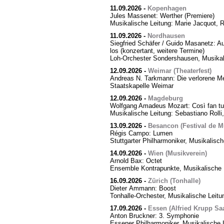
11.09.2026
-
Kopenhagen
Jules Massenet: Werther (Premiere)
Musikalische Leitung: Marie Jacquot, 
11.09.2026
-
Nordhausen
Siegfried Schäfer / Guido Masanetz: Ausz
los (konzertant, weitere Termine)
Loh-Orchester Sondershausen, Musikal
12.09.2026
-
Weimar (Theaterfest)
Andreas N. Tarkmann: Die verlorene Me
Staatskapelle Weimar
12.09.2026
-
Magdeburg
Wolfgang Amadeus Mozart: Così fan tut
Musikalische Leitung: Sebastiano Rolli,
13.09.2026
-
Besancon (Festival de M
Régis Campo: Lumen
Stuttgarter Philharmoniker, Musikalisc
14.09.2026
-
Wien (Musikverein)
Arnold Bax: Octet
Ensemble Kontrapunkte, Musikalische L
16.09.2026
-
Zürich (Tonhalle)
Dieter Ammann: Boost
Tonhalle-Orchester, Musikalische Leitu
17.09.2026
-
Essen (Alfried Krupp Saa
Anton Bruckner: 3. Symphonie
Essener Philharmoniker, Musikalische L