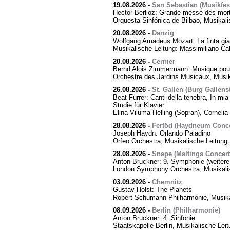
19.08.2026
-
San Sebastian (Musikfes
Hector Berlioz: Grande messe des mor
Orquesta Sinfónica de Bilbao, Musikali
20.08.2026
-
Danzig
Wolfgang Amadeus Mozart: La finta giar
Musikalische Leitung: Massimiliano Cal
20.08.2026
-
Cernier
Bernd Alois Zimmermann: Musique pour
Orchestre des Jardins Musicaux, Musik
26.08.2026
-
St. Gallen (Burg Gallens
Beat Furrer: Canti della tenebra, In mia 
Studie für Klavier
Elina Viluma-Helling (Sopran), Cornelia 
28.08.2026
-
Fertöd (Haydneum Concer
Joseph Haydn: Orlando Paladino
Orfeo Orchestra, Musikalische Leitung
28.08.2026
-
Snape (Maltings Concert 
Anton Bruckner: 9. Symphonie (weitere
London Symphony Orchestra, Musikalis
03.09.2026
-
Chemnitz
Gustav Holst: The Planets
Robert Schumann Philharmonie, Musika
08.09.2026
-
Berlin (Philharmonie)
Anton Bruckner: 4. Sinfonie
Staatskapelle Berlin, Musikalische Lei