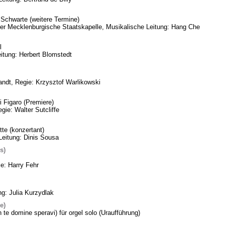
Schwarte (weitere Termine)
eder Mecklenburgische Staatskapelle, Musikalische Leitung: Hang Che
l
itung: Herbert Blomstedt
ndt, Regie: Krzysztof Warlikowski
 Figaro (Premiere)
gie: Walter Sutcliffe
te (konzertant)
Leitung: Dinis Sousa
s)
ie: Harry Fehr
ng: Julia Kurzydlak
e)
n te domine speravi) für orgel solo (Uraufführung)