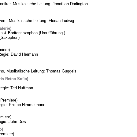
oniker, Musikalische Leitung: Jonathan Darlington
n , Musikalische Leitung: Florian Ludwig
lerie)
ss & Baritonsaxophon (Uraufführung )
k (Saxophon)
iere)
Regie: David Hermann
ino, Musikalische Leitung: Thomas Guggeis
ts Reina Sofia)
Regie: Ted Huffman
Premiere)
Regie: Philipp Himmelmann
miere)
egie: John Dew
o)
remiere)