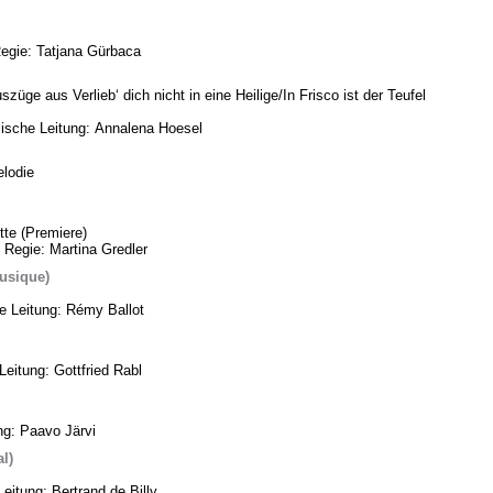
Regie: Tatjana Gürbaca
üge aus Verlieb‘ dich nicht in eine Heilige/In Frisco ist der Teufel
ische Leitung: Annalena Hoesel
lodie
te (Premiere)
 Regie: Martina Gredler
usique)
he Leitung: Rémy Ballot
eitung: Gottfried Rabl
ng: Paavo Järvi
l)
eitung: Bertrand de Billy