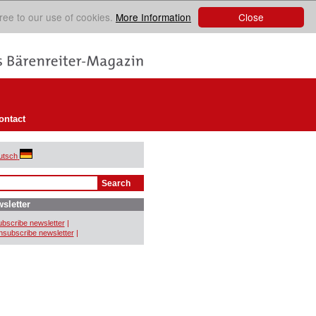
Close
ree to our use of cookies.
More Information
ontact
utsch
sletter
bscribe newsletter
|
subscribe newsletter
|