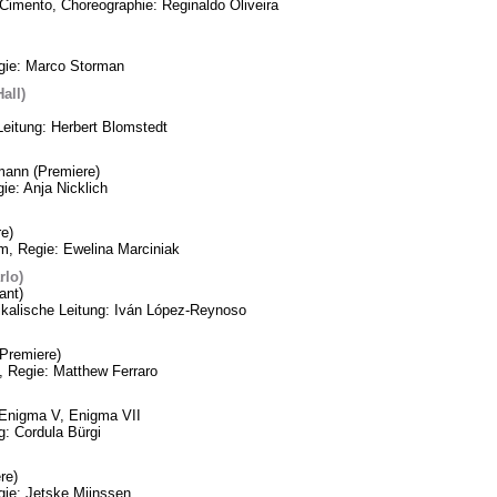
Cimento, Choreographie: Reginaldo Oliveira
egie: Marco Storman
all)
Leitung: Herbert Blomstedt
mann (Premiere)
ie: Anja Nicklich
e)
m, Regie: Ewelina Marciniak
rlo)
ant)
ikalische Leitung: Iván López-Reynoso
Premiere)
, Regie: Matthew Ferraro
, Enigma V, Enigma VII
: Cordula Bürgi
re)
gie: Jetske Mijnssen