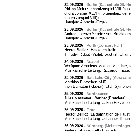
23.09.2026
-
Berlin (Kathedrale St. H
Philipp Maintz: choralvorspiel VIII (aus
choralvorspiel XLVI (morgenglanz der ewi
(choralvorspiel VIII))
Hansjörg Albrecht (Orgel)
23.09.2026
-
Berlin (Kathedrale St. H
Andrea Lorenzo Scartazzini: Brucknerb
Hansjörg Albrecht (Orgel)
23.09.2026
-
Perth (Concert Hall)
Hector Berlioz: Harold en Italie
Timothy Ridout (Viola), Scottish Cham
24.09.2026
-
Neapel
Wolfgang Amadeus Mozart: Mitridate, r
Musikalische Leitung: Riccardo Frizza,
25.09.2026
-
Salt Lake City (Abravanel
Matthias Pintscher: NUR
Inon Barnatan (Klavier), Utah Symphony
25.09.2026
-
Nordhausen
Jules Massenet: Werther (Premiere)
Musikalische Leitung: Jakub Przybicien
26.09.2026
-
Graz
Hector Berlioz: La damnation de Faust 
Musikalische Leitung: Johannes Braun,
26.09.2026
-
Nürnberg (Meistersingerh
Anders Hillborg: Cello Concerto