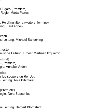
 Figaro (Premiere)
 Regie: Marta Pazos
 Re d’Inghilterra (weitere Termine)
tung: Paul Agnew
itaph
he Leitung: Michael Sanderling
chester
lische Leitung: Ernest Martínez Izquierdo
tival)
a (Premiere)
gie: Annabel Arden
nie)
 les soupers du Roi Ubu
 Leitung: Anja Bihlmaier
(Premiere)
Regie: Nora Bussenius
 Leitung: Herbert Blomstedt