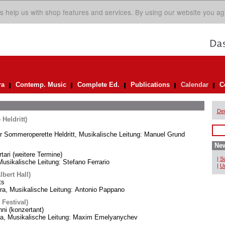
s help us with shop features and services. By using our website you ag
ra
Contemp. Music
Complete Ed.
Publications
Calendar
C
De
Heldritt)
er Sommeroperette Heldritt, Musikalische Leitung: Manuel Grund
New
rtari (weitere Termine)
|
Su
usikalische Leitung: Stefano Ferrario
|
Un
bert Hall)
ts
, Musikalische Leitung: Antonio Pappano
 Festival)
i (konzertant)
ra, Musikalische Leitung: Maxim Emelyanychev