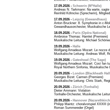
17.09.2026
-
Schwerin (M*Halle)
Andreas N. Tarkmann: Na warte, sagte 
Reinhild Köhncke (Sprecherin), Mitgli
17.09.2026
-
Leipzig (Gewandhaus)
Anton Bruckner: 8. Symphonie in c-Mol
Gewandhausorchester, Musikalische Le
18.09.2026
-
Paris (Opéra National)
Ambroise Thomas: Hamlet (Premiere)
Musikalische Leitung: Michael Schönwa
19.09.2026
-
Halle
Wolfgang Amadeus Mozart: Le nozze di
Musikalische Leitung: Andreas Wolf, Re
19.09.2026
-
Gateshead (The Sage)
Wolfgang Amadeus Mozart: Così fan tut
Royal Northern Sinfonia, Musikalische 
20.09.2026
-
London (Blackheath Hall
Georges Bizet: Carmen (Premiere)
Musikalische Leitung: Chris Stark, Reg
20.09.2026
-
Zürich (Tonhalle)
Dieter Ammann: Violation
Tonhalle-Orchester, Musikalische Leitu
20.09.2026
-
Hannover (Nazarethkirch
Philipp Maintz: choralvorspiel XXXIII (i
Roman Summereder (Orgel)