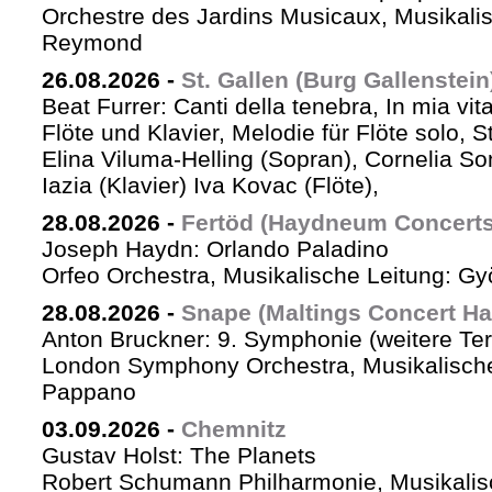
Orchestre des Jardins Musicaux, Musikalis
Reymond
26.08.2026
-
St. Gallen (Burg Gallenstein
Beat Furrer: Canti della tenebra, In mia vit
Flöte und Klavier, Melodie für Flöte solo, St
Elina Viluma-Helling (Sopran), Cornelia Son
Iazia (Klavier) Iva Kovac (Flöte),
28.08.2026
-
Fertöd (Haydneum Concerts 
Joseph Haydn: Orlando Paladino
Orfeo Orchestra, Musikalische Leitung: G
28.08.2026
-
Snape (Maltings Concert Hal
Anton Bruckner: 9. Symphonie (weitere Te
London Symphony Orchestra, Musikalische 
Pappano
03.09.2026
-
Chemnitz
Gustav Holst: The Planets
Robert Schumann Philharmonie, Musikalis