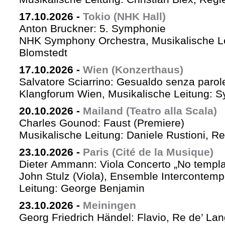
17.10.2026
-
Tokio (NHK Hall)
Anton Bruckner: 5. Symphonie
NHK Symphony Orchestra, Musikalische Le
Blomstedt
17.10.2026
-
Wien (Konzerthaus)
Salvatore Sciarrino: Gesualdo senza parol
Klangforum Wien, Musikalische Leitung: S
20.10.2026
-
Mailand (Teatro alla Scala)
Charles Gounod: Faust (Premiere)
Musikalische Leitung: Daniele Rustioni, R
23.10.2026
-
Paris (Cité de la Musique)
Dieter Ammann: Viola Concerto „No templa
John Stulz (Viola), Ensemble Intercontemp
Leitung: George Benjamin
23.10.2026
-
Meiningen
Georg Friedrich Händel: Flavio, Re de’ La