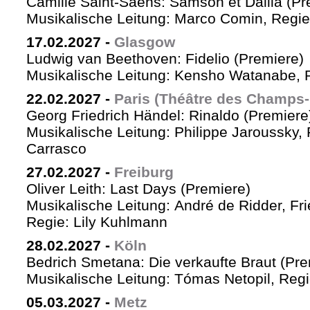
Camille Saint-Saëns: Samson et Dalila (Pr
Musikalische Leitung: Marco Comin, Regie
17.02.2027
-
Glasgow
Ludwig van Beethoven: Fidelio (Premiere)
Musikalische Leitung: Kensho Watanabe, R
22.02.2027
-
Paris (Théâtre des Champs-
Georg Friedrich Händel: Rinaldo (Premiere
Musikalische Leitung: Philippe Jaroussky, 
Carrasco
27.02.2027
-
Freiburg
Oliver Leith: Last Days (Premiere)
Musikalische Leitung: André de Ridder, Fr
Regie: Lily Kuhlmann
28.02.2027
-
Köln
Bedrich Smetana: Die verkaufte Braut (Pre
Musikalische Leitung: Tómas Netopil, Regi
05.03.2027
-
Metz