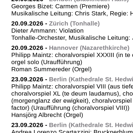
Georges Bizet: Carmen (Premiere)
Musikalische Leitung: Chris Stark, Regie: 
20.09.2026
-
Zürich (Tonhalle)
Dieter Ammann: Violation
Tonhalle-Orchester, Musikalische Leitung: 
20.09.2026
-
Hannover (Nazarethkirche)
Philipp Maintz: choralvorspiel XXXIII (in te
orgel solo (Uraufführung)
Roman Summereder (Orgel)
23.09.2026
-
Berlin (Kathedrale St. Hedw
Philipp Maintz: choralvorspiel VIII (aus tiefe
choralvorspiel XL (te deum laudamus), cho
(morgenglanz der ewigkeit), choralvorspiel L
factor) (Uraufführung (choralvorspiel VIII))
Hansjörg Albrecht (Orgel)
23.09.2026
-
Berlin (Kathedrale St. Hedw
Andrea Lorenzo Scartazzini: Brucknerblum