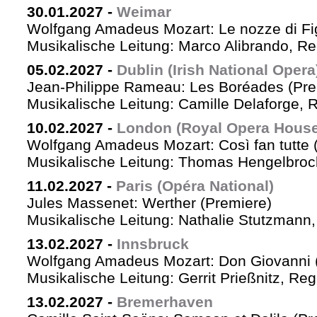
30.01.2027
-
Weimar
Wolfgang Amadeus Mozart: Le nozze di Fi
Musikalische Leitung: Marco Alibrando, R
05.02.2027
-
Dublin (Irish National Opera
Jean-Philippe Rameau: Les Boréades (Pre
Musikalische Leitung: Camille Delaforge, R
10.02.2027
-
London (Royal Opera House
Wolfgang Amadeus Mozart: Così fan tutte 
Musikalische Leitung: Thomas Hengelbrock
11.02.2027
-
Paris (Opéra National)
Jules Massenet: Werther (Premiere)
Musikalische Leitung: Nathalie Stutzmann
13.02.2027
-
Innsbruck
Wolfgang Amadeus Mozart: Don Giovanni 
Musikalische Leitung: Gerrit Prießnitz, Re
13.02.2027
-
Bremerhaven