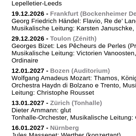
Lepelletier-Leeds
19.12.2026
-
Frankfurt (Bockenheimer De
Georg Friedrich Händel: Flavio, Re de’ La
Musikalische Leitung: Karsten Januschke,
29.12.2026
-
Toulon (Zénith)
Georges Bizet: Les Pêcheurs de Perles (P
Musikalische Leitung: Victorien Vanoosten,
Ordinaire
12.01.2027
-
Bozen (Auditorium)
Wolfgang Amadeus Mozart: Thamos, König
Orchestra Haydn di Bolzano e Trento, Mus
Leitung: Christophe Rousset
13.01.2027
-
Zürich (Tonhalle)
Dieter Ammann: glut
Tonhalle-Orchester, Musikalische Leitung
16.01.2027
-
Nürnberg
Jules Massenet: Werther (konzertant)