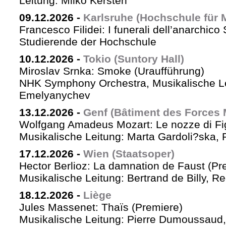
Leitung: Milko Kersten
09.12.2026
-
Karlsruhe (Hochschule für 
Francesco Filidei: I funerali dell’anarchico 
Studierende der Hochschule
10.12.2026
-
Tokio (Suntory Hall)
Miroslav Srnka: Smoke (Uraufführung)
NHK Symphony Orchestra, Musikalische L
Emelyanychev
13.12.2026
-
Genf (Bâtiment des Forces 
Wolfgang Amadeus Mozart: Le nozze di Fi
Musikalische Leitung: Marta Gardoli?ska, 
17.12.2026
-
Wien (Staatsoper)
Hector Berlioz: La damnation de Faust (Pr
Musikalische Leitung: Bertrand de Billy, Re
18.12.2026
-
Liège
Jules Massenet: Thaïs (Premiere)
Musikalische Leitung: Pierre Dumoussaud, 