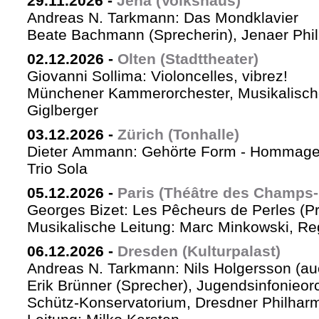
29.11.2026
-
Jena (Volkshaus)
Andreas N. Tarkmann: Das Mondklavier
Beate Bachmann (Sprecherin), Jenaer Phi
02.12.2026
-
Olten (Stadttheater)
Giovanni Sollima: Violoncelles, vibrez!
Münchener Kammerorchester, Musikalische
Giglberger
03.12.2026
-
Zürich (Tonhalle)
Dieter Ammann: Gehörte Form - Hommag
Trio Sola
05.12.2026
-
Paris (Théâtre des Champs-
Georges Bizet: Les Pêcheurs de Perles (P
Musikalische Leitung: Marc Minkowski, Reg
06.12.2026
-
Dresden (Kulturpalast)
Andreas N. Tarkmann: Nils Holgersson (au
Erik Brünner (Sprecher), Jugendsinfonieorc
Schütz-Konservatorium, Dresdner Philhar