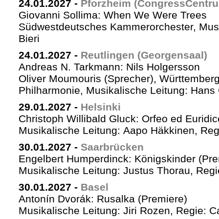
24.01.2027
-
Pforzheim (CongressCentr
Giovanni Sollima: When We Were Trees
Südwestdeutsches Kammerorchester, Musik
Bieri
24.01.2027
-
Reutlingen (Georgensaal)
Andreas N. Tarkmann: Nils Holgersson
Oliver Moumouris (Sprecher), Württember
Philharmonie, Musikalische Leitung: Hans 
29.01.2027
-
Helsinki
Christoph Willibald Gluck: Orfeo ed Euridi
Musikalische Leitung: Aapo Häkkinen, Reg
30.01.2027
-
Saarbrücken
Engelbert Humperdinck: Königskinder (Pre
Musikalische Leitung: Justus Thorau, Reg
30.01.2027
-
Basel
Antonín Dvorák: Rusalka (Premiere)
Musikalische Leitung: Jiri Rozen, Regie: Ca