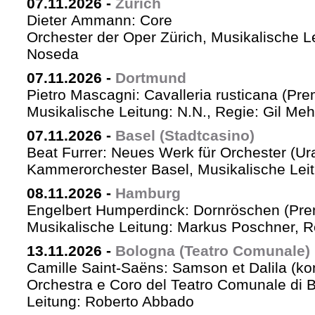
07.11.2026
-
Zürich
Dieter Ammann: Core
Orchester der Oper Zürich, Musikalische L
Noseda
07.11.2026
-
Dortmund
Pietro Mascagni: Cavalleria rusticana (Pre
Musikalische Leitung: N.N., Regie: Gil Me
07.11.2026
-
Basel (Stadtcasino)
Beat Furrer: Neues Werk für Orchester (Ur
Kammerorchester Basel, Musikalische Leit
08.11.2026
-
Hamburg
Engelbert Humperdinck: Dornröschen (Pre
Musikalische Leitung: Markus Poschner, 
13.11.2026
-
Bologna (Teatro Comunale)
Camille Saint-Saëns: Samson et Dalila (ko
Orchestra e Coro del Teatro Comunale di B
Leitung: Roberto Abbado