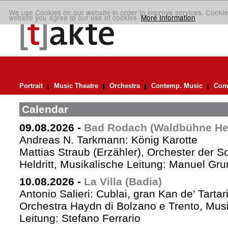
We use Cookies on our website in order to improve services. Cookie
website you agree to our use of cookies.
More Information
Portrait
Music Theatre
Orchestra
Contemp. Music
Comp
Calendar
09.08.2026
-
Bad Rodach (Waldbühne Held
Andreas N. Tarkmann: König Karotte
Mattias Straub (Erzähler), Orchester der 
Heldritt, Musikalische Leitung: Manuel Gru
10.08.2026
-
La Villa (Badia)
Antonio Salieri: Cublai, gran Kan de’ Tartar
Orchestra Haydn di Bolzano e Trento, Mus
Leitung: Stefano Ferrario