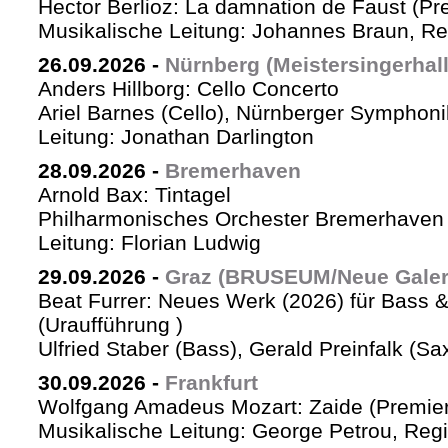
Hector Berlioz: La damnation de Faust (Pr
Musikalische Leitung: Johannes Braun, Re
26.09.2026
-
Nürnberg (Meistersingerhall
Anders Hillborg: Cello Concerto
Ariel Barnes (Cello), Nürnberger Symphoni
Leitung: Jonathan Darlington
28.09.2026
-
Bremerhaven
Arnold Bax: Tintagel
Philharmonisches Orchester Bremerhaven 
Leitung: Florian Ludwig
29.09.2026
-
Graz (BRUSEUM/Neue Galer
Beat Furrer: Neues Werk (2026) für Bass 
(Uraufführung )
Ulfried Staber (Bass), Gerald Preinfalk (S
30.09.2026
-
Frankfurt
Wolfgang Amadeus Mozart: Zaide (Premie
Musikalische Leitung: George Petrou, Reg