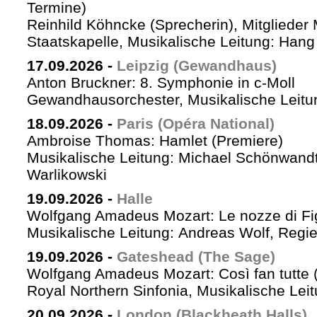
Termine)
Reinhild Köhncke (Sprecherin), Mitglieder
Staatskapelle, Musikalische Leitung: Han
17.09.2026
-
Leipzig (Gewandhaus)
Anton Bruckner: 8. Symphonie in c-Moll
Gewandhausorchester, Musikalische Leitun
18.09.2026
-
Paris (Opéra National)
Ambroise Thomas: Hamlet (Premiere)
Musikalische Leitung: Michael Schönwandt
Warlikowski
19.09.2026
-
Halle
Wolfgang Amadeus Mozart: Le nozze di Fi
Musikalische Leitung: Andreas Wolf, Regie:
19.09.2026
-
Gateshead (The Sage)
Wolfgang Amadeus Mozart: Così fan tutte (
Royal Northern Sinfonia, Musikalische Lei
20.09.2026
-
London (Blackheath Halls)