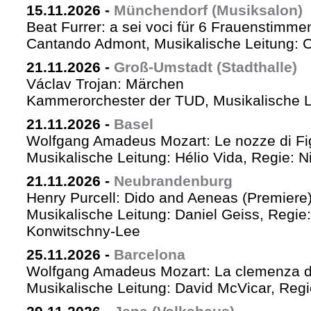
15.11.2026
-
Münchendorf (Musiksalon)
Beat Furrer: a sei voci für 6 Frauenstimme
Cantando Admont, Musikalische Leitung: C
21.11.2026
-
Groß-Umstadt (Stadthalle)
Václav Trojan: Märchen
Kammerorchester der TUD, Musikalische Le
21.11.2026
-
Basel
Wolfgang Amadeus Mozart: Le nozze di Fi
Musikalische Leitung: Hélio Vida, Regie: 
21.11.2026
-
Neubrandenburg
Henry Purcell: Dido and Aeneas (Premiere
Musikalische Leitung: Daniel Geiss, Regie
Konwitschny-Lee
25.11.2026
-
Barcelona
Wolfgang Amadeus Mozart: La clemenza di
Musikalische Leitung: David McVicar, Reg