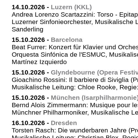
14.10.2026
-
Luzern (KKL)
Andrea Lorenzo Scartazzini: Torso - Epita
Luzerner Sinfonieorchester, Musikalische 
Sanderling
15.10.2026
-
Barcelona
Beat Furrer: Konzert für Klavier und Orches
Orquesta Sinfónica de l'ESMUC, Musikalis
Martínez Izquierdo
15.10.2026
-
Glyndebourne (Opera Festiv
Gioachino Rossini: Il barbiere di Siviglia (
Musikalische Leitung: Chloe Rooke, Regie
15.10.2026
-
München (Isarphilharmonie
Bernd Alois Zimmermann: Musique pour le
Münchner Philharmoniker, Musikalische Lei
16.10.2026
-
Dresden
Torsten Rasch: Die wunderbaren Jahre (Pr
Musikalische Leitung: Christian Blex, Reg