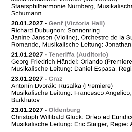
Staatsphilharmonie Nürnberg, Musikalische
Schumann
20.01.2027
-
Genf (Victoria Hall)
Richard Dubugnon: Sonnenring
Janine Jansen (Violine), Orchestre de la S
Romande, Musikalische Leitung: Jonathan
21.01.2027
-
Teneriffa (Auditorio)
Georg Friedrich Händel: Orlando (Premiere
Musikalische Leitung: Daniel Espasa, Regie
23.01.2027
-
Graz
Antonín Dvorák: Rusalka (Premiere)
Musikalische Leitung: Francesco Angelico,
Barkhatov
23.01.2027
-
Oldenburg
Christoph Willibald Gluck: Orfeo ed Euridi
Musikalische Leitung: Eric Staiger, Regie: