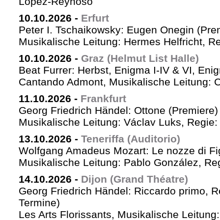
López-Reynoso
10.10.2026
-
Erfurt
Peter I. Tschaikowsky: Eugen Onegin (Pre
Musikalische Leitung: Hermes Helfricht, R
10.10.2026
-
Graz (Helmut List Halle)
Beat Furrer: Herbst, Enigma I-IV & VI, Eni
Cantando Admont, Musikalische Leitung: C
11.10.2026
-
Frankfurt
Georg Friedrich Händel: Ottone (Premiere)
Musikalische Leitung: Václav Luks, Regie:
13.10.2026
-
Teneriffa (Auditorio)
Wolfgang Amadeus Mozart: Le nozze di Fi
Musikalische Leitung: Pablo González, Re
14.10.2026
-
Dijon (Grand Théatre)
Georg Friedrich Händel: Riccardo primo, Re 
Termine)
Les Arts Florissants, Musikalische Leitun