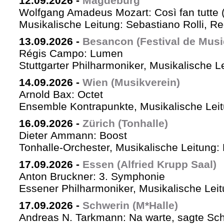
12.09.2026
-
Magdeburg
Wolfgang Amadeus Mozart: Così fan tutte 
Musikalische Leitung: Sebastiano Rolli, Re
13.09.2026
-
Besancon (Festival de Musi
Régis Campo: Lumen
Stuttgarter Philharmoniker, Musikalische L
14.09.2026
-
Wien (Musikverein)
Arnold Bax: Octet
Ensemble Kontrapunkte, Musikalische Leitu
16.09.2026
-
Zürich (Tonhalle)
Dieter Ammann: Boost
Tonhalle-Orchester, Musikalische Leitung:
17.09.2026
-
Essen (Alfried Krupp Saal)
Anton Bruckner: 3. Symphonie
Essener Philharmoniker, Musikalische Leitu
17.09.2026
-
Schwerin (M*Halle)
Andreas N. Tarkmann: Na warte, sagte Sch