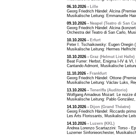
06.10.2026
-
Lille
Georg Friedrich Händel: Alcina (Premier
Musikalische Leitung: Emmanuelle Hai
09.10.2026
-
Neapel (Teatro di San Ca
Georg Friedrich Händel: Alcina (konzert
Orchestra del Teatro di San Carlo, Mus
10.10.2026
-
Erfurt
Peter I. Tschaikowsky: Eugen Onegin (
Musikalische Leitung: Hermes Helfricht
10.10.2026
-
Graz (Helmut List Halle)
Beat Furrer: Herbst, Enigma I-IV & VI
Cantando Admont, Musikalische Leitung
11.10.2026
-
Frankfurt
Georg Friedrich Händel: Ottone (Premie
Musikalische Leitung: Václav Luks, Re
13.10.2026
-
Teneriffa (Auditorio)
Wolfgang Amadeus Mozart: Le nozze di
Musikalische Leitung: Pablo González,
14.10.2026
-
Dijon (Grand Théatre)
Georg Friedrich Händel: Riccardo primo,
Les Arts Florissants, Musikalische Lei
14.10.2026
-
Luzern (KKL)
Andrea Lorenzo Scartazzini: Torso - Ep
Luzerner Sinfonieorchester, Musikalisc