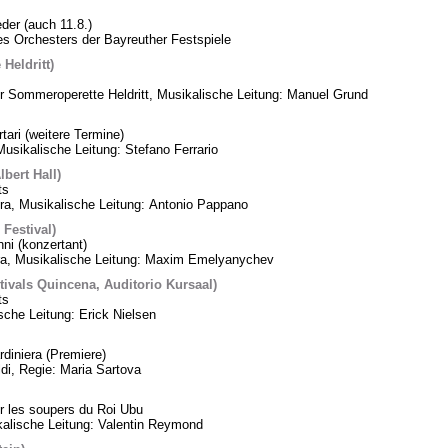
er (auch 11.8.)
des Orchesters der Bayreuther Festspiele
Heldritt)
er Sommeroperette Heldritt, Musikalische Leitung: Manuel Grund
rtari (weitere Termine)
usikalische Leitung: Stefano Ferrario
bert Hall)
ts
, Musikalische Leitung: Antonio Pappano
 Festival)
i (konzertant)
ra, Musikalische Leitung: Maxim Emelyanychev
tivals Quincena, Auditorio Kursaal)
ts
sche Leitung: Erick Nielsen
diniera (Premiere)
di, Regie: Maria Sartova
 les soupers du Roi Ubu
alische Leitung: Valentin Reymond