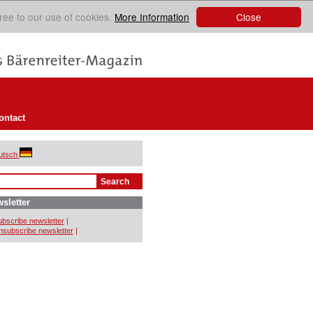
Close
ree to our use of cookies.
More Information
ontact
utsch
sletter
bscribe newsletter
|
subscribe newsletter
|