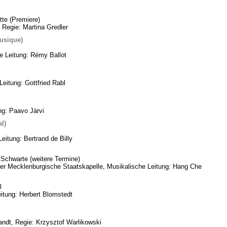
te (Premiere)
 Regie: Martina Gredler
usique)
he Leitung: Rémy Ballot
eitung: Gottfried Rabl
ng: Paavo Järvi
l)
eitung: Bertrand de Billy
Schwarte (weitere Termine)
eder Mecklenburgische Staatskapelle, Musikalische Leitung: Hang Che
l
itung: Herbert Blomstedt
ndt, Regie: Krzysztof Warlikowski