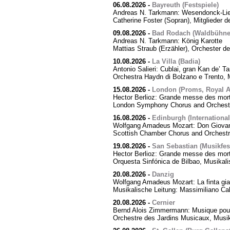
06.08.2026
-
Bayreuth (Festspiele)
Andreas N. Tarkmann: Wesendonck-Lied
Catherine Foster (Sopran), Mitglieder 
09.08.2026
-
Bad Rodach (Waldbühne 
Andreas N. Tarkmann: König Karotte
Mattias Straub (Erzähler), Orchester d
10.08.2026
-
La Villa (Badia)
Antonio Salieri: Cublai, gran Kan de’ Ta
Orchestra Haydn di Bolzano e Trento, M
15.08.2026
-
London (Proms, Royal Al
Hector Berlioz: Grande messe des mor
London Symphony Chorus and Orchestra
16.08.2026
-
Edinburgh (International
Wolfgang Amadeus Mozart: Don Giovann
Scottish Chamber Chorus and Orchest
19.08.2026
-
San Sebastian (Musikfes
Hector Berlioz: Grande messe des mor
Orquesta Sinfónica de Bilbao, Musikali
20.08.2026
-
Danzig
Wolfgang Amadeus Mozart: La finta giar
Musikalische Leitung: Massimiliano Cal
20.08.2026
-
Cernier
Bernd Alois Zimmermann: Musique pour
Orchestre des Jardins Musicaux, Musik