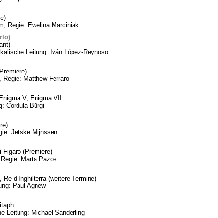
e)
m, Regie: Ewelina Marciniak
rlo)
ant)
ikalische Leitung: Iván López-Reynoso
Premiere)
, Regie: Matthew Ferraro
, Enigma V, Enigma VII
: Cordula Bürgi
re)
gie: Jetske Mijnssen
 Figaro (Premiere)
 Regie: Marta Pazos
 Re d’Inghilterra (weitere Termine)
tung: Paul Agnew
itaph
he Leitung: Michael Sanderling