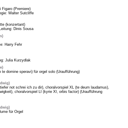
 Figaro (Premiere)
gie: Walter Sutcliffe
te (konzertant)
Leitung: Dinis Sousa
s)
ie: Harry Fehr
ng: Julia Kurzydlak
e)
n te domine speravi) für orgel solo (Uraufführung)
edwig)
 tiefer not schrei ich zu dir), choralvorspiel XL (te deum laudamus),
gkeit), choralvorspiel LI (kyrie XI, orbis factor) (Uraufführung
edwig)
lume für Orgel