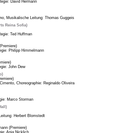
Regie: David Hermann
ino, Musikalische Leitung: Thomas Guggeis
ts Reina Sofia)
Regie: Ted Huffman
Premiere)
Regie: Philipp Himmelmann
miere)
egie: John Dew
o)
remiere)
Cimento, Choreographie: Reginaldo Oliveira
egie: Marco Storman
all)
Leitung: Herbert Blomstedt
mann (Premiere)
ie: Anja Nicklich