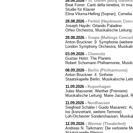
26.08.2026
-
St. Gallen (Burg Gallens
Beat Furrer: Canti della tenebra, In mia 
Studie für Klavier
Elina Viluma-Helling (Sopran), Cornelia 
28.08.2026
-
Fertöd (Haydneum Concer
Joseph Haydn: Orlando Paladino
Orfeo Orchestra, Musikalische Leitung
28.08.2026
-
Snape (Maltings Concert 
Anton Bruckner: 9. Symphonie (weitere
London Symphony Orchestra, Musikalis
03.09.2026
-
Chemnitz
Gustav Holst: The Planets
Robert Schumann Philharmonie, Musika
08.09.2026
-
Berlin (Philharmonie)
Anton Bruckner: 4. Sinfonie
Staatskapelle Berlin, Musikalische Lei
11.09.2026
-
Kopenhagen
Jules Massenet: Werther (Premiere)
Musikalische Leitung: Marie Jacquot, 
11.09.2026
-
Nordhausen
Siegfried Schäfer / Guido Masanetz: Ausz
los (konzertant, weitere Termine)
Loh-Orchester Sondershausen, Musikal
12.09.2026
-
Weimar (Theaterfest)
Andreas N. Tarkmann: Die verlorene Me
Staatskapelle Weimar