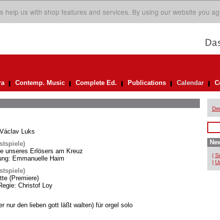
s help us with shop features and services. By using our website you ag
ra
Contemp. Music
Complete Ed.
Publications
Calendar
C
De
 Václav Luks
New
tspiele)
te unseres Erlösers am Kreuz
|
Su
itung: Emmanuelle Haim
|
Un
tspiele)
te (Premiere)
Regie: Christof Loy
r nur den lieben gott läßt walten) für orgel solo