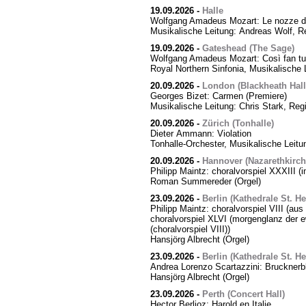
19.09.2026
-
Halle
Wolfgang Amadeus Mozart: Le nozze di
Musikalische Leitung: Andreas Wolf, Re
19.09.2026
-
Gateshead (The Sage)
Wolfgang Amadeus Mozart: Così fan tut
Royal Northern Sinfonia, Musikalische 
20.09.2026
-
London (Blackheath Hall
Georges Bizet: Carmen (Premiere)
Musikalische Leitung: Chris Stark, Reg
20.09.2026
-
Zürich (Tonhalle)
Dieter Ammann: Violation
Tonhalle-Orchester, Musikalische Leitu
20.09.2026
-
Hannover (Nazarethkirch
Philipp Maintz: choralvorspiel XXXIII (i
Roman Summereder (Orgel)
23.09.2026
-
Berlin (Kathedrale St. H
Philipp Maintz: choralvorspiel VIII (aus
choralvorspiel XLVI (morgenglanz der ewi
(choralvorspiel VIII))
Hansjörg Albrecht (Orgel)
23.09.2026
-
Berlin (Kathedrale St. H
Andrea Lorenzo Scartazzini: Brucknerb
Hansjörg Albrecht (Orgel)
23.09.2026
-
Perth (Concert Hall)
Hector Berlioz: Harold en Italie