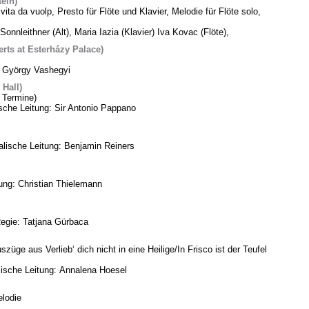
tein)
vita da vuolp, Presto für Flöte und Klavier, Melodie für Flöte solo,
Sonnleithner (Alt), Maria Iazia (Klavier) Iva Kovac (Flöte),
ts at Esterházy Palace)
: György Vashegyi
Hall)
 Termine)
che Leitung: Sir Antonio Pappano
lische Leitung: Benjamin Reiners
tung: Christian Thielemann
Regie: Tatjana Gürbaca
üge aus Verlieb‘ dich nicht in eine Heilige/In Frisco ist der Teufel
ische Leitung: Annalena Hoesel
lodie