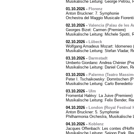
Musikalische Leitung: George Petrou, 
01.10.2026
-
Florenz
Anton Bruckner: 7. Symphonie
Orchestra del Maggio Musicale Fiorent
02.10.2026
-
Valencia (Palau de les Ar
Georges Bizet: Carmen (Premiere)
Musikalische Leitung: Michele Spotti, 
02.10.2026
-
Lübeck
Wolfgang Amadeus Mozart: Idomeneo (
Musikalische Leitung: Stefan Vladar, 
03.10.2026
-
Darmstadt
Umberto Giordano: Andrea Chénier (Pre
Musikalische Leitung: Daniel Cohen, R
03.10.2026
-
Palermo (Teatro Massim
Peter I. Tschaikowsky: Dornröschen (P
Musikalische Leitung: Carlo Benedetto 
03.10.2026
-
Ulm
Fromental Halévy: La Juive (Premiere)
Musikalische Leitung: Felix Bender, R
04.10.2026
-
London (Royal Festival H
Anton Bruckner: 5. Symphonie
Philharmonia Orchestra, Musikalische 
04.10.2026
-
Koblenz
Jacques Offenbach: Les contes d'Hoff
Musikalische Leitung: Sejoon Park, Reg