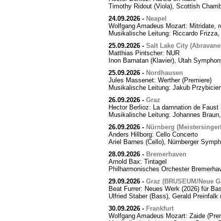
Timothy Ridout (Viola), Scottish Cham
24.09.2026
-
Neapel
Wolfgang Amadeus Mozart: Mitridate, r
Musikalische Leitung: Riccardo Frizza,
25.09.2026
-
Salt Lake City (Abravanel
Matthias Pintscher: NUR
Inon Barnatan (Klavier), Utah Symphony
25.09.2026
-
Nordhausen
Jules Massenet: Werther (Premiere)
Musikalische Leitung: Jakub Przybicien
26.09.2026
-
Graz
Hector Berlioz: La damnation de Faust 
Musikalische Leitung: Johannes Braun,
26.09.2026
-
Nürnberg (Meistersingerh
Anders Hillborg: Cello Concerto
Ariel Barnes (Cello), Nürnberger Symph
28.09.2026
-
Bremerhaven
Arnold Bax: Tintagel
Philharmonisches Orchester Bremerhave
29.09.2026
-
Graz (BRUSEUM/Neue Ga
Beat Furrer: Neues Werk (2026) für Ba
Ulfried Staber (Bass), Gerald Preinfal
30.09.2026
-
Frankfurt
Wolfgang Amadeus Mozart: Zaide (Prem