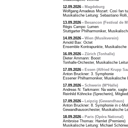
12.09.2026
-
Magdeburg
Wolfgang Amadeus Mozart: Così fan tut
Musikalische Leitung: Sebastiano Rolli,
13.09.2026
-
Besancon (Festival de M
Régis Campo: Lumen
Stuttgarter Philharmoniker, Musikalisc
14.09.2026
-
Wien (Musikverein)
Arnold Bax: Octet
Ensemble Kontrapunkte, Musikalische L
16.09.2026
-
Zürich (Tonhalle)
Dieter Ammann: Boost
Tonhalle-Orchester, Musikalische Leitu
17.09.2026
-
Essen (Alfried Krupp Saa
Anton Bruckner: 3. Symphonie
Essener Philharmoniker, Musikalische L
17.09.2026
-
Schwerin (M*Halle)
Andreas N. Tarkmann: Na warte, sagte 
Reinhild Köhncke (Sprecherin), Mitgli
17.09.2026
-
Leipzig (Gewandhaus)
Anton Bruckner: 8. Symphonie in c-Mol
Gewandhausorchester, Musikalische Le
18.09.2026
-
Paris (Opéra National)
Ambroise Thomas: Hamlet (Premiere)
Musikalische Leitung: Michael Schönwa