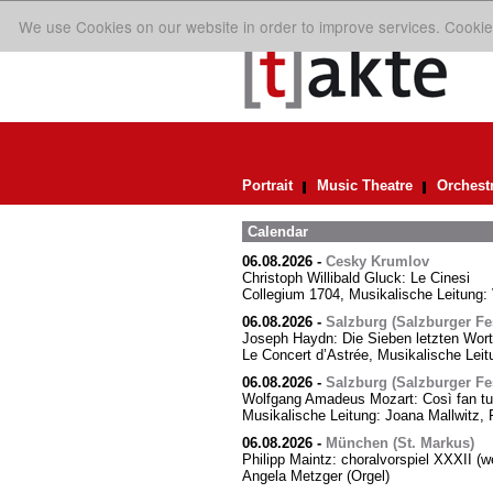
We use Cookies on our website in order to improve services. Cookie
Portrait
Music Theatre
Orchest
Calendar
06.08.2026
-
Cesky Krumlov
Christoph Willibald Gluck: Le Cinesi
Collegium 1704, Musikalische Leitung:
06.08.2026
-
Salzburg (Salzburger Fes
Joseph Haydn: Die Sieben letzten Wor
Le Concert d’Astrée, Musikalische Le
06.08.2026
-
Salzburg (Salzburger Fes
Wolfgang Amadeus Mozart: Così fan tut
Musikalische Leitung: Joana Mallwitz, 
06.08.2026
-
München (St. Markus)
Philipp Maintz: choralvorspiel XXXII (we
Angela Metzger (Orgel)