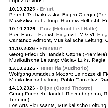
López-Reynoso
10.10.2026
-
Erfurt
Peter I. Tschaikowsky: Eugen Onegin (Pre
Musikalische Leitung: Hermes Helfricht, R
10.10.2026
-
Graz (Helmut List Halle)
Beat Furrer: Herbst, Enigma I-IV & VI, Eni
Cantando Admont, Musikalische Leitung: C
11.10.2026
-
Frankfurt
Georg Friedrich Händel: Ottone (Premiere)
Musikalische Leitung: Václav Luks, Regie:
13.10.2026
-
Teneriffa (Auditorio)
Wolfgang Amadeus Mozart: Le nozze di Fi
Musikalische Leitung: Pablo González, Re
14.10.2026
-
Dijon (Grand Théatre)
Georg Friedrich Händel: Riccardo primo, Re 
Termine)
Les Arts Florissants, Musikalische Leitun