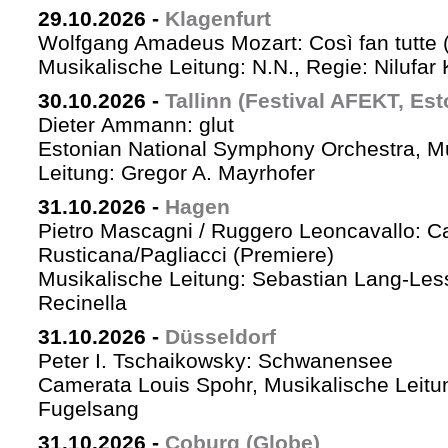
29.10.2026
-
Klagenfurt
Wolfgang Amadeus Mozart: Così fan tutte 
Musikalische Leitung: N.N., Regie: Nilufar
30.10.2026
-
Tallinn (Festival AFEKT, Est
Dieter Ammann: glut
Estonian National Symphony Orchestra, M
Leitung: Gregor A. Mayrhofer
31.10.2026
-
Hagen
Pietro Mascagni / Ruggero Leoncavallo: Ca
Rusticana/Pagliacci (Premiere)
Musikalische Leitung: Sebastian Lang-Les
Recinella
31.10.2026
-
Düsseldorf
Peter I. Tschaikowsky: Schwanensee
Camerata Louis Spohr, Musikalische Leitu
Fugelsang
31.10.2026
-
Coburg (Globe)