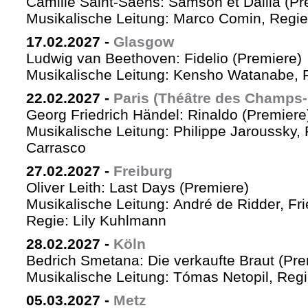
Camille Saint-Saëns: Samson et Dalila (Pr
Musikalische Leitung: Marco Comin, Regie
17.02.2027
-
Glasgow
Ludwig van Beethoven: Fidelio (Premiere)
Musikalische Leitung: Kensho Watanabe, R
22.02.2027
-
Paris (Théâtre des Champs-
Georg Friedrich Händel: Rinaldo (Premiere
Musikalische Leitung: Philippe Jaroussky, 
Carrasco
27.02.2027
-
Freiburg
Oliver Leith: Last Days (Premiere)
Musikalische Leitung: André de Ridder, Fr
Regie: Lily Kuhlmann
28.02.2027
-
Köln
Bedrich Smetana: Die verkaufte Braut (Pre
Musikalische Leitung: Tómas Netopil, Regi
05.03.2027
-
Metz