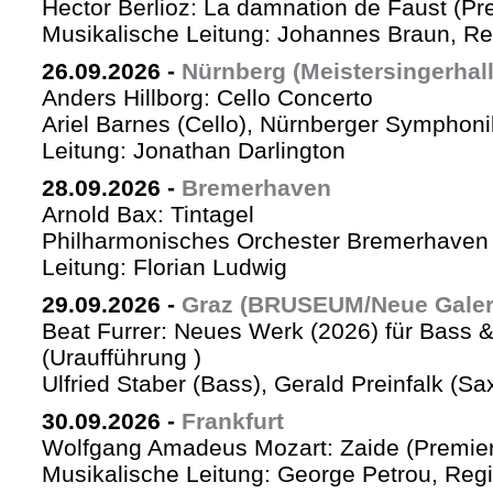
Hector Berlioz: La damnation de Faust (Pr
Musikalische Leitung: Johannes Braun, Re
26.09.2026
-
Nürnberg (Meistersingerhall
Anders Hillborg: Cello Concerto
Ariel Barnes (Cello), Nürnberger Symphoni
Leitung: Jonathan Darlington
28.09.2026
-
Bremerhaven
Arnold Bax: Tintagel
Philharmonisches Orchester Bremerhaven 
Leitung: Florian Ludwig
29.09.2026
-
Graz (BRUSEUM/Neue Galer
Beat Furrer: Neues Werk (2026) für Bass 
(Uraufführung )
Ulfried Staber (Bass), Gerald Preinfalk (S
30.09.2026
-
Frankfurt
Wolfgang Amadeus Mozart: Zaide (Premie
Musikalische Leitung: George Petrou, Reg