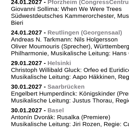
24.01.2027
-
Pforzheim (CongressCentr
Giovanni Sollima: When We Were Trees
Südwestdeutsches Kammerorchester, Musik
Bieri
24.01.2027
-
Reutlingen (Georgensaal)
Andreas N. Tarkmann: Nils Holgersson
Oliver Moumouris (Sprecher), Württember
Philharmonie, Musikalische Leitung: Hans 
29.01.2027
-
Helsinki
Christoph Willibald Gluck: Orfeo ed Euridi
Musikalische Leitung: Aapo Häkkinen, Reg
30.01.2027
-
Saarbrücken
Engelbert Humperdinck: Königskinder (Pre
Musikalische Leitung: Justus Thorau, Reg
30.01.2027
-
Basel
Antonín Dvorák: Rusalka (Premiere)
Musikalische Leitung: Jiri Rozen, Regie: Ca