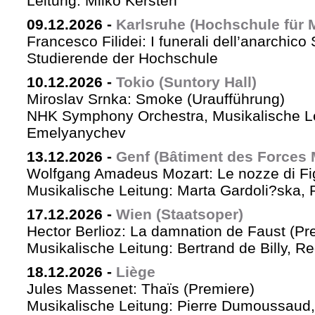
Leitung: Milko Kersten
09.12.2026
-
Karlsruhe (Hochschule für 
Francesco Filidei: I funerali dell’anarchico 
Studierende der Hochschule
10.12.2026
-
Tokio (Suntory Hall)
Miroslav Srnka: Smoke (Uraufführung)
NHK Symphony Orchestra, Musikalische L
Emelyanychev
13.12.2026
-
Genf (Bâtiment des Forces 
Wolfgang Amadeus Mozart: Le nozze di Fi
Musikalische Leitung: Marta Gardoli?ska, 
17.12.2026
-
Wien (Staatsoper)
Hector Berlioz: La damnation de Faust (Pr
Musikalische Leitung: Bertrand de Billy, Re
18.12.2026
-
Liège
Jules Massenet: Thaïs (Premiere)
Musikalische Leitung: Pierre Dumoussaud, 