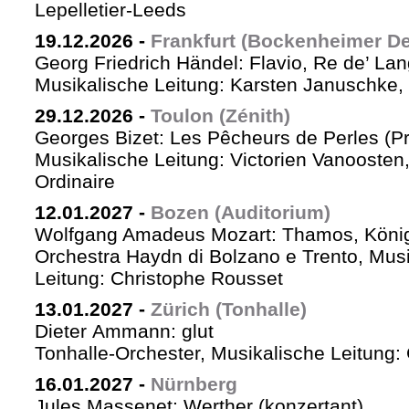
Lepelletier-Leeds
19.12.2026
-
Frankfurt (Bockenheimer De
Georg Friedrich Händel: Flavio, Re de’ La
Musikalische Leitung: Karsten Januschke,
29.12.2026
-
Toulon (Zénith)
Georges Bizet: Les Pêcheurs de Perles (P
Musikalische Leitung: Victorien Vanoosten,
Ordinaire
12.01.2027
-
Bozen (Auditorium)
Wolfgang Amadeus Mozart: Thamos, König
Orchestra Haydn di Bolzano e Trento, Mus
Leitung: Christophe Rousset
13.01.2027
-
Zürich (Tonhalle)
Dieter Ammann: glut
Tonhalle-Orchester, Musikalische Leitung
16.01.2027
-
Nürnberg
Jules Massenet: Werther (konzertant)