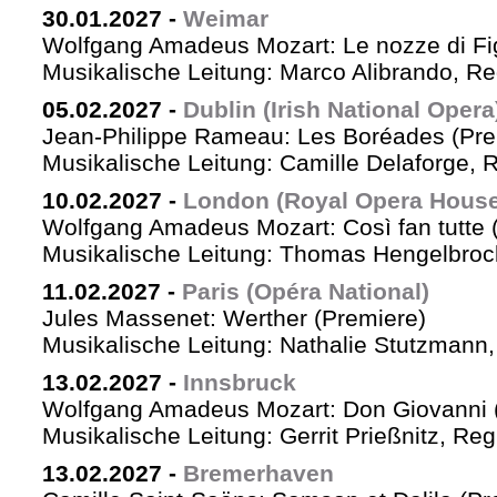
30.01.2027
-
Weimar
Wolfgang Amadeus Mozart: Le nozze di Fi
Musikalische Leitung: Marco Alibrando, R
05.02.2027
-
Dublin (Irish National Opera
Jean-Philippe Rameau: Les Boréades (Pre
Musikalische Leitung: Camille Delaforge, R
10.02.2027
-
London (Royal Opera House
Wolfgang Amadeus Mozart: Così fan tutte 
Musikalische Leitung: Thomas Hengelbrock
11.02.2027
-
Paris (Opéra National)
Jules Massenet: Werther (Premiere)
Musikalische Leitung: Nathalie Stutzmann
13.02.2027
-
Innsbruck
Wolfgang Amadeus Mozart: Don Giovanni 
Musikalische Leitung: Gerrit Prießnitz, Re
13.02.2027
-
Bremerhaven