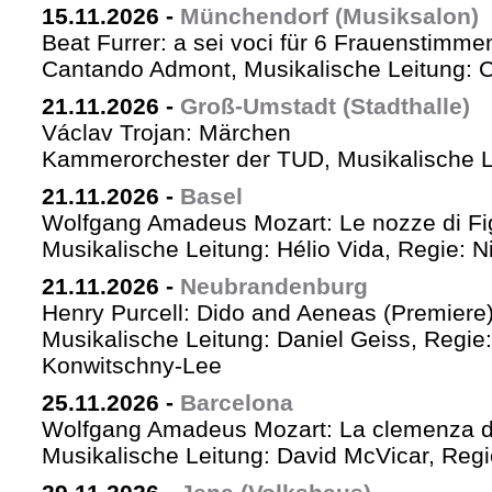
15.11.2026
-
Münchendorf (Musiksalon)
Beat Furrer: a sei voci für 6 Frauenstimme
Cantando Admont, Musikalische Leitung: C
21.11.2026
-
Groß-Umstadt (Stadthalle)
Václav Trojan: Märchen
Kammerorchester der TUD, Musikalische Le
21.11.2026
-
Basel
Wolfgang Amadeus Mozart: Le nozze di Fi
Musikalische Leitung: Hélio Vida, Regie: 
21.11.2026
-
Neubrandenburg
Henry Purcell: Dido and Aeneas (Premiere
Musikalische Leitung: Daniel Geiss, Regie
Konwitschny-Lee
25.11.2026
-
Barcelona
Wolfgang Amadeus Mozart: La clemenza di
Musikalische Leitung: David McVicar, Reg