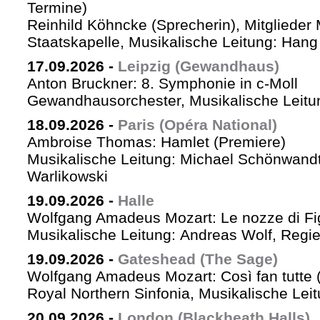
Termine)
Reinhild Köhncke (Sprecherin), Mitglieder
Staatskapelle, Musikalische Leitung: Han
17.09.2026
-
Leipzig (Gewandhaus)
Anton Bruckner: 8. Symphonie in c-Moll
Gewandhausorchester, Musikalische Leitun
18.09.2026
-
Paris (Opéra National)
Ambroise Thomas: Hamlet (Premiere)
Musikalische Leitung: Michael Schönwandt
Warlikowski
19.09.2026
-
Halle
Wolfgang Amadeus Mozart: Le nozze di Fi
Musikalische Leitung: Andreas Wolf, Regie:
19.09.2026
-
Gateshead (The Sage)
Wolfgang Amadeus Mozart: Così fan tutte (
Royal Northern Sinfonia, Musikalische Lei
20.09.2026
-
London (Blackheath Halls)