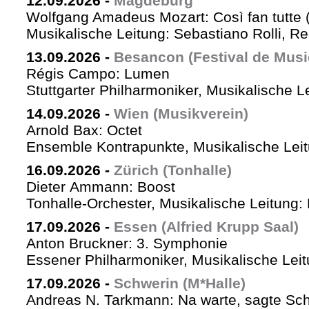
12.09.2026
-
Magdeburg
Wolfgang Amadeus Mozart: Così fan tutte 
Musikalische Leitung: Sebastiano Rolli, Re
13.09.2026
-
Besancon (Festival de Musi
Régis Campo: Lumen
Stuttgarter Philharmoniker, Musikalische L
14.09.2026
-
Wien (Musikverein)
Arnold Bax: Octet
Ensemble Kontrapunkte, Musikalische Leitu
16.09.2026
-
Zürich (Tonhalle)
Dieter Ammann: Boost
Tonhalle-Orchester, Musikalische Leitung:
17.09.2026
-
Essen (Alfried Krupp Saal)
Anton Bruckner: 3. Symphonie
Essener Philharmoniker, Musikalische Leitu
17.09.2026
-
Schwerin (M*Halle)
Andreas N. Tarkmann: Na warte, sagte Sch