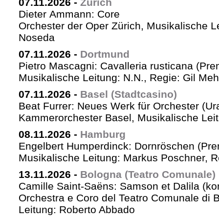
07.11.2026
-
Zürich
Dieter Ammann: Core
Orchester der Oper Zürich, Musikalische L
Noseda
07.11.2026
-
Dortmund
Pietro Mascagni: Cavalleria rusticana (Pre
Musikalische Leitung: N.N., Regie: Gil Me
07.11.2026
-
Basel (Stadtcasino)
Beat Furrer: Neues Werk für Orchester (Ur
Kammerorchester Basel, Musikalische Leit
08.11.2026
-
Hamburg
Engelbert Humperdinck: Dornröschen (Pre
Musikalische Leitung: Markus Poschner, 
13.11.2026
-
Bologna (Teatro Comunale)
Camille Saint-Saëns: Samson et Dalila (ko
Orchestra e Coro del Teatro Comunale di B
Leitung: Roberto Abbado