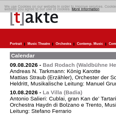
We use Cookies on our website in order to improve services. Cookie
website you agree to our use of cookies.
More Information
Portrait
Music Theatre
Orchestra
Contemp. Music
Comp
Calendar
09.08.2026
-
Bad Rodach (Waldbühne Held
Andreas N. Tarkmann: König Karotte
Mattias Straub (Erzähler), Orchester der 
Heldritt, Musikalische Leitung: Manuel Gru
10.08.2026
-
La Villa (Badia)
Antonio Salieri: Cublai, gran Kan de’ Tartar
Orchestra Haydn di Bolzano e Trento, Mus
Leitung: Stefano Ferrario