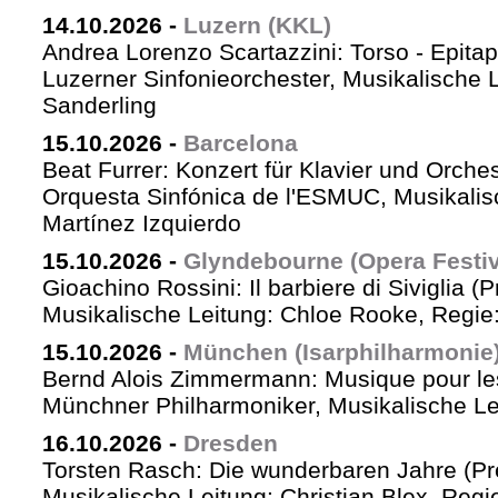
14.10.2026
-
Luzern (KKL)
Andrea Lorenzo Scartazzini: Torso - Epita
Luzerner Sinfonieorchester, Musikalische 
Sanderling
15.10.2026
-
Barcelona
Beat Furrer: Konzert für Klavier und Orches
Orquesta Sinfónica de l'ESMUC, Musikalis
Martínez Izquierdo
15.10.2026
-
Glyndebourne (Opera Festiv
Gioachino Rossini: Il barbiere di Siviglia (
Musikalische Leitung: Chloe Rooke, Regie
15.10.2026
-
München (Isarphilharmonie
Bernd Alois Zimmermann: Musique pour le
Münchner Philharmoniker, Musikalische Lei
16.10.2026
-
Dresden
Torsten Rasch: Die wunderbaren Jahre (Pr
Musikalische Leitung: Christian Blex, Reg