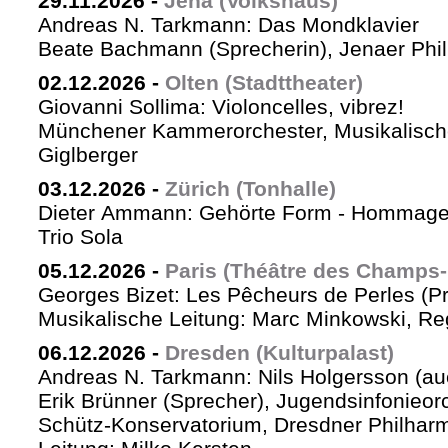
29.11.2026
-
Jena (Volkshaus)
Andreas N. Tarkmann: Das Mondklavier
Beate Bachmann (Sprecherin), Jenaer Phi
02.12.2026
-
Olten (Stadttheater)
Giovanni Sollima: Violoncelles, vibrez!
Münchener Kammerorchester, Musikalische
Giglberger
03.12.2026
-
Zürich (Tonhalle)
Dieter Ammann: Gehörte Form - Hommag
Trio Sola
05.12.2026
-
Paris (Théâtre des Champs-
Georges Bizet: Les Pêcheurs de Perles (P
Musikalische Leitung: Marc Minkowski, Reg
06.12.2026
-
Dresden (Kulturpalast)
Andreas N. Tarkmann: Nils Holgersson (au
Erik Brünner (Sprecher), Jugendsinfonieorc
Schütz-Konservatorium, Dresdner Philhar