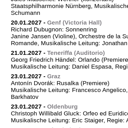
Staatsphilharmonie Nürnberg, Musikalische
Schumann
20.01.2027
-
Genf (Victoria Hall)
Richard Dubugnon: Sonnenring
Janine Jansen (Violine), Orchestre de la S
Romande, Musikalische Leitung: Jonathan
21.01.2027
-
Teneriffa (Auditorio)
Georg Friedrich Händel: Orlando (Premiere
Musikalische Leitung: Daniel Espasa, Regie
23.01.2027
-
Graz
Antonín Dvorák: Rusalka (Premiere)
Musikalische Leitung: Francesco Angelico,
Barkhatov
23.01.2027
-
Oldenburg
Christoph Willibald Gluck: Orfeo ed Euridi
Musikalische Leitung: Eric Staiger, Regie: