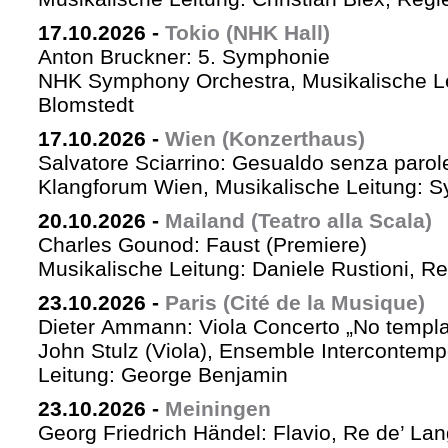
17.10.2026
-
Tokio (NHK Hall)
Anton Bruckner: 5. Symphonie
NHK Symphony Orchestra, Musikalische Le
Blomstedt
17.10.2026
-
Wien (Konzerthaus)
Salvatore Sciarrino: Gesualdo senza parol
Klangforum Wien, Musikalische Leitung: S
20.10.2026
-
Mailand (Teatro alla Scala)
Charles Gounod: Faust (Premiere)
Musikalische Leitung: Daniele Rustioni, R
23.10.2026
-
Paris (Cité de la Musique)
Dieter Ammann: Viola Concerto „No templa
John Stulz (Viola), Ensemble Intercontemp
Leitung: George Benjamin
23.10.2026
-
Meiningen
Georg Friedrich Händel: Flavio, Re de’ La