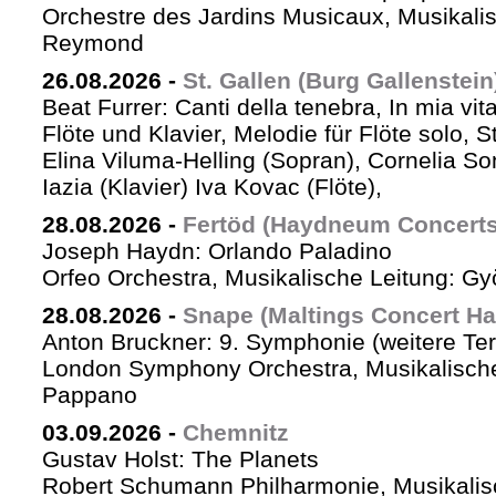
Orchestre des Jardins Musicaux, Musikalis
Reymond
26.08.2026
-
St. Gallen (Burg Gallenstein
Beat Furrer: Canti della tenebra, In mia vit
Flöte und Klavier, Melodie für Flöte solo, St
Elina Viluma-Helling (Sopran), Cornelia Son
Iazia (Klavier) Iva Kovac (Flöte),
28.08.2026
-
Fertöd (Haydneum Concerts 
Joseph Haydn: Orlando Paladino
Orfeo Orchestra, Musikalische Leitung: G
28.08.2026
-
Snape (Maltings Concert Hal
Anton Bruckner: 9. Symphonie (weitere Te
London Symphony Orchestra, Musikalische 
Pappano
03.09.2026
-
Chemnitz
Gustav Holst: The Planets
Robert Schumann Philharmonie, Musikalis