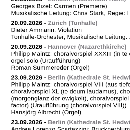
Georges Bizet: Carmen (Premiere)
Musikalische Leitung: Chris Stark, Regie: 
20.09.2026
-
Zürich (Tonhalle)
Dieter Ammann: Violation
Tonhalle-Orchester, Musikalische Leitung: 
20.09.2026
-
Hannover (Nazarethkirche)
Philipp Maintz: choralvorspiel XXXIII (in te
orgel solo (Uraufführung)
Roman Summereder (Orgel)
23.09.2026
-
Berlin (Kathedrale St. Hedw
Philipp Maintz: choralvorspiel VIII (aus tiefe
choralvorspiel XL (te deum laudamus), cho
(morgenglanz der ewigkeit), choralvorspiel L
factor) (Uraufführung (choralvorspiel VIII))
Hansjörg Albrecht (Orgel)
23.09.2026
-
Berlin (Kathedrale St. Hedw
Andrea Lorenzo Scartazzini: Brucknerblum