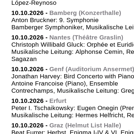
López-Reynoso
10.10.2026
-
Bamberg (Konzerthalle)
Anton Bruckner: 9. Symphonie
Bamberger Symphoniker, Musikalische Lei
10.10.2026
-
Nantes (Théâtre Graslin)
Christoph Willibald Gluck: Orphée et Eurid
Musikalische Leitung: Alphonse Cemin, Re
Sagazan
10.10.2026
-
Genf (Auditorium Ansermet
Jonathan Harvey: Bird Concerto with Pian
Antoine Francoise (Piano), Ensemble
Contrechamps, Musikalische Leitung: Greg
10.10.2026
-
Erfurt
Peter I. Tschaikowsky: Eugen Onegin (Pre
Musikalische Leitung: Hermes Helfricht, R
10.10.2026
-
Graz (Helmut List Halle)
Beat Furrer: Herbst, Enigma I-IV & VI, Eni