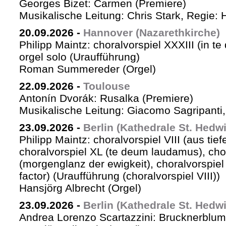
Georges Bizet: Carmen (Premiere)
Musikalische Leitung: Chris Stark, Regie: 
20.09.2026
-
Hannover (Nazarethkirche)
Philipp Maintz: choralvorspiel XXXIII (in te
orgel solo (Uraufführung)
Roman Summereder (Orgel)
22.09.2026
-
Toulouse
Antonín Dvorák: Rusalka (Premiere)
Musikalische Leitung: Giacomo Sagripanti
23.09.2026
-
Berlin (Kathedrale St. Hedw
Philipp Maintz: choralvorspiel VIII (aus tiefe
choralvorspiel XL (te deum laudamus), cho
(morgenglanz der ewigkeit), choralvorspiel L
factor) (Uraufführung (choralvorspiel VIII))
Hansjörg Albrecht (Orgel)
23.09.2026
-
Berlin (Kathedrale St. Hedw
Andrea Lorenzo Scartazzini: Brucknerblum