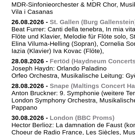
MDR-Sinfonieorchester & MDR Chor, Musik
Vila i Casanas
26.08.2026
-
St. Gallen (Burg Gallenstein
Beat Furrer: Canti della tenebra, In mia vit
Flöte und Klavier, Melodie für Flöte solo, St
Elina Viluma-Helling (Sopran), Cornelia Son
Iazia (Klavier) Iva Kovac (Flöte),
28.08.2026
-
Fertöd (Haydneum Concerts 
Joseph Haydn: Orlando Paladino
Orfeo Orchestra, Musikalische Leitung: G
28.08.2026
-
Snape (Maltings Concert Hal
Anton Bruckner: 9. Symphonie (weitere Te
London Symphony Orchestra, Musikalische 
Pappano
30.08.2026
-
London (BBC Proms)
Hector Berlioz: La damnation de Faust (ko
Choeur de Radio France, Les Siècles, Mus