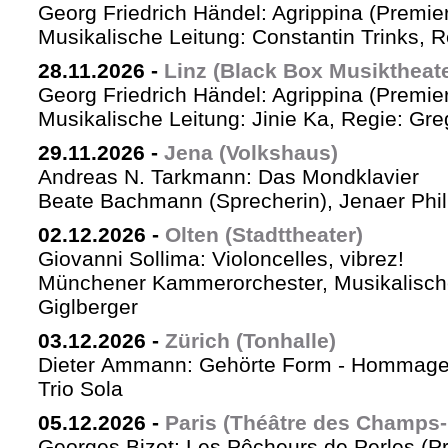
Georg Friedrich Händel: Agrippina (Premie
Musikalische Leitung: Constantin Trinks, Re
28.11.2026
-
Linz (Black Box Musiktheate
Georg Friedrich Händel: Agrippina (Premie
Musikalische Leitung: Jinie Ka, Regie: Gre
29.11.2026
-
Jena (Volkshaus)
Andreas N. Tarkmann: Das Mondklavier
Beate Bachmann (Sprecherin), Jenaer Phi
02.12.2026
-
Olten (Stadttheater)
Giovanni Sollima: Violoncelles, vibrez!
Münchener Kammerorchester, Musikalische
Giglberger
03.12.2026
-
Zürich (Tonhalle)
Dieter Ammann: Gehörte Form - Hommag
Trio Sola
05.12.2026
-
Paris (Théâtre des Champs-
Georges Bizet: Les Pêcheurs de Perles (P