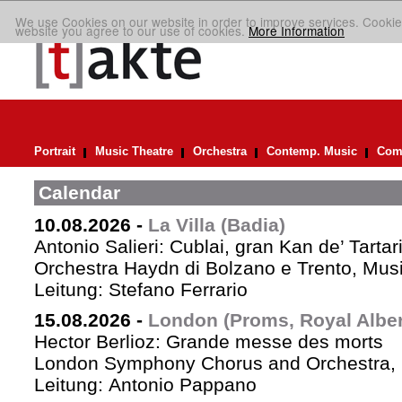
We use Cookies on our website in order to improve services. Cookie
website you agree to our use of cookies.
More Information
Portrait
Music Theatre
Orchestra
Contemp. Music
Comp
Calendar
10.08.2026
-
La Villa (Badia)
Antonio Salieri: Cublai, gran Kan de’ Tartar
Orchestra Haydn di Bolzano e Trento, Mus
Leitung: Stefano Ferrario
15.08.2026
-
London (Proms, Royal Albert
Hector Berlioz: Grande messe des morts
London Symphony Chorus and Orchestra, 
Leitung: Antonio Pappano