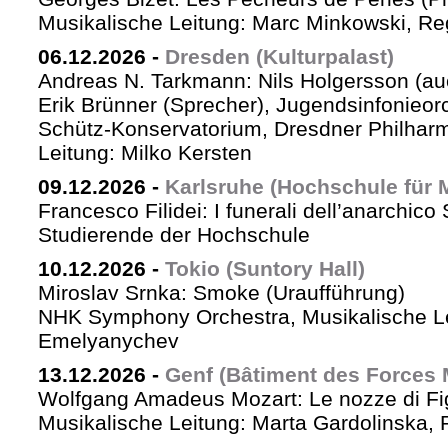
Musikalische Leitung: Marc Minkowski, Reg
06.12.2026
-
Dresden (Kulturpalast)
Andreas N. Tarkmann: Nils Holgersson (au
Erik Brünner (Sprecher), Jugendsinfonieorc
Schütz-Konservatorium, Dresdner Philhar
Leitung: Milko Kersten
09.12.2026
-
Karlsruhe (Hochschule für 
Francesco Filidei: I funerali dell’anarchico 
Studierende der Hochschule
10.12.2026
-
Tokio (Suntory Hall)
Miroslav Srnka: Smoke (Uraufführung)
NHK Symphony Orchestra, Musikalische L
Emelyanychev
13.12.2026
-
Genf (Bâtiment des Forces 
Wolfgang Amadeus Mozart: Le nozze di Fi
Musikalische Leitung: Marta Gardolinska, 