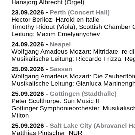
Hansjörg Albrecht (Orgel)
23.09.2026
-
Perth (Concert Hall)
Hector Berlioz: Harold en Italie
Timothy Ridout (Viola), Scottish Chamber 
Leitung: Maxim Emelyanychev
24.09.2026
-
Neapel
Wolfgang Amadeus Mozart: Mitridate, re di
Musikalische Leitung: Riccardo Frizza, Re
25.09.2026
-
Sassari
Wolfgang Amadeus Mozart: Die Zauberflöt
Musikalische Leitung: Gianluca Martineng
25.09.2026
-
Göttingen (Stadthalle)
Peter Sculthorpe: Sun Music II
Göttinger Symphonieorchester, Musikalisch
Milton
25.09.2026
-
Salt Lake City (Abravanel Ha
Matthias Pintscher: NUR