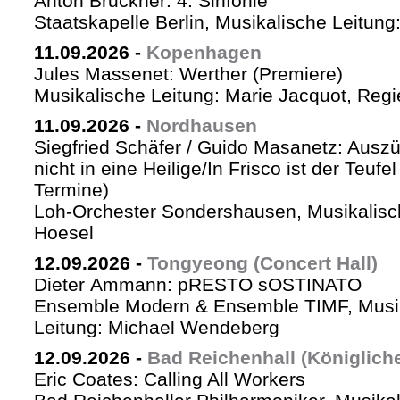
Anton Bruckner: 4. Sinfonie
Staatskapelle Berlin, Musikalische Leitung
11.09.2026
-
Kopenhagen
Jules Massenet: Werther (Premiere)
Musikalische Leitung: Marie Jacquot, Regi
11.09.2026
-
Nordhausen
Siegfried Schäfer / Guido Masanetz: Auszü
nicht in eine Heilige/In Frisco ist der Teufe
Termine)
Loh-Orchester Sondershausen, Musikalisc
Hoesel
12.09.2026
-
Tongyeong (Concert Hall)
Dieter Ammann: pRESTO sOSTINATO
Ensemble Modern & Ensemble TIMF, Musi
Leitung: Michael Wendeberg
12.09.2026
-
Bad Reichenhall (Königlich
Eric Coates: Calling All Workers