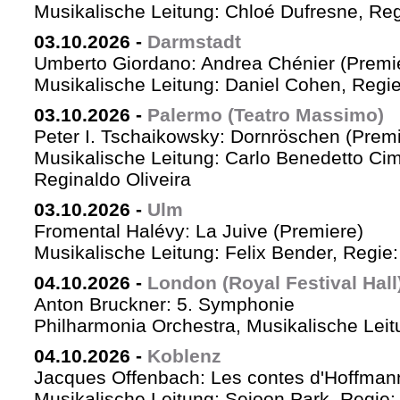
Musikalische Leitung: Chloé Dufresne, Re
03.10.2026
-
Darmstadt
Umberto Giordano: Andrea Chénier (Premi
Musikalische Leitung: Daniel Cohen, Regi
03.10.2026
-
Palermo (Teatro Massimo)
Peter I. Tschaikowsky: Dornröschen (Premi
Musikalische Leitung: Carlo Benedetto Ci
Reginaldo Oliveira
03.10.2026
-
Ulm
Fromental Halévy: La Juive (Premiere)
Musikalische Leitung: Felix Bender, Regi
04.10.2026
-
London (Royal Festival Hall
Anton Bruckner: 5. Symphonie
Philharmonia Orchestra, Musikalische Leit
04.10.2026
-
Koblenz
Jacques Offenbach: Les contes d'Hoffman
Musikalische Leitung: Sejoon Park, Regie: 