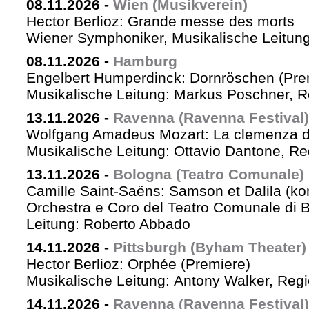
08.11.2026
-
Wien (Musikverein)
Hector Berlioz: Grande messe des morts
Wiener Symphoniker, Musikalische Leitun
08.11.2026
-
Hamburg
Engelbert Humperdinck: Dornröschen (Pre
Musikalische Leitung: Markus Poschner, 
13.11.2026
-
Ravenna (Ravenna Festival)
Wolfgang Amadeus Mozart: La clemenza di
Musikalische Leitung: Ottavio Dantone, Re
13.11.2026
-
Bologna (Teatro Comunale)
Camille Saint-Saëns: Samson et Dalila (ko
Orchestra e Coro del Teatro Comunale di B
Leitung: Roberto Abbado
14.11.2026
-
Pittsburgh (Byham Theater)
Hector Berlioz: Orphée (Premiere)
Musikalische Leitung: Antony Walker, Reg
14.11.2026
-
Ravenna (Ravenna Festival)