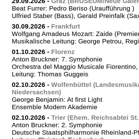
29.09.2026
-
Graz (BRUSEUM/Neue Galer
Beat Furrer: Pedro Beriso (Uraufführung )
Ulfried Staber (Bass), Gerald Preinfalk (S
30.09.2026
-
Frankfurt
Wolfgang Amadeus Mozart: Zaide (Premie
Musikalische Leitung: George Petrou, Reg
01.10.2026
-
Florenz
Anton Bruckner: 7. Symphonie
Orchestra del Maggio Musicale Fiorentino,
Leitung: Thomas Guggeis
02.10.2026
-
Wolfenbüttel (Landesmusi
Niedersachsen)
George Benjamin: At first Light
Ensemble Modern Akademie
02.10.2026
-
Trier (Ehem. Reichsabtei St
Anton Bruckner: 2. Symphonie
Deutsche Staatsphilharmonie Rheinland-Pf