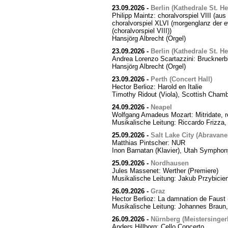
23.09.2026
-
Berlin (Kathedrale St. H
Philipp Maintz: choralvorspiel VIII (aus
choralvorspiel XLVI (morgenglanz der ewi
(choralvorspiel VIII))
Hansjörg Albrecht (Orgel)
23.09.2026
-
Berlin (Kathedrale St. H
Andrea Lorenzo Scartazzini: Brucknerb
Hansjörg Albrecht (Orgel)
23.09.2026
-
Perth (Concert Hall)
Hector Berlioz: Harold en Italie
Timothy Ridout (Viola), Scottish Cham
24.09.2026
-
Neapel
Wolfgang Amadeus Mozart: Mitridate, r
Musikalische Leitung: Riccardo Frizza,
25.09.2026
-
Salt Lake City (Abravanel
Matthias Pintscher: NUR
Inon Barnatan (Klavier), Utah Symphony
25.09.2026
-
Nordhausen
Jules Massenet: Werther (Premiere)
Musikalische Leitung: Jakub Przybicien
26.09.2026
-
Graz
Hector Berlioz: La damnation de Faust 
Musikalische Leitung: Johannes Braun,
26.09.2026
-
Nürnberg (Meistersingerh
Anders Hillborg: Cello Concerto