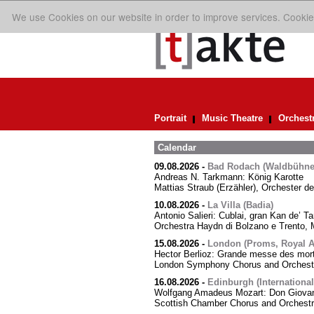
We use Cookies on our website in order to improve services. Cookie
Portrait
Music Theatre
Orchest
Calendar
09.08.2026
-
Bad Rodach (Waldbühne 
Andreas N. Tarkmann: König Karotte
Mattias Straub (Erzähler), Orchester d
10.08.2026
-
La Villa (Badia)
Antonio Salieri: Cublai, gran Kan de’ Ta
Orchestra Haydn di Bolzano e Trento, M
15.08.2026
-
London (Proms, Royal Al
Hector Berlioz: Grande messe des mor
London Symphony Chorus and Orchestra
16.08.2026
-
Edinburgh (International
Wolfgang Amadeus Mozart: Don Giovann
Scottish Chamber Chorus and Orchest