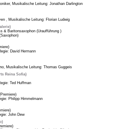
oniker, Musikalische Leitung: Jonathan Darlington
n , Musikalische Leitung: Florian Ludwig
lerie)
ss & Baritonsaxophon (Uraufführung )
k (Saxophon)
iere)
Regie: David Hermann
ino, Musikalische Leitung: Thomas Guggeis
ts Reina Sofia)
Regie: Ted Huffman
Premiere)
Regie: Philipp Himmelmann
miere)
egie: John Dew
o)
remiere)