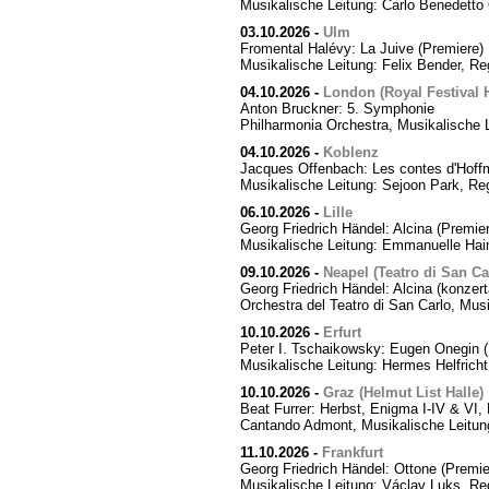
Musikalische Leitung: Carlo Benedetto 
03.10.2026
-
Ulm
Fromental Halévy: La Juive (Premiere)
Musikalische Leitung: Felix Bender, R
04.10.2026
-
London (Royal Festival H
Anton Bruckner: 5. Symphonie
Philharmonia Orchestra, Musikalische 
04.10.2026
-
Koblenz
Jacques Offenbach: Les contes d'Hoff
Musikalische Leitung: Sejoon Park, Reg
06.10.2026
-
Lille
Georg Friedrich Händel: Alcina (Premier
Musikalische Leitung: Emmanuelle Hai
09.10.2026
-
Neapel (Teatro di San Ca
Georg Friedrich Händel: Alcina (konzert
Orchestra del Teatro di San Carlo, Mus
10.10.2026
-
Erfurt
Peter I. Tschaikowsky: Eugen Onegin (
Musikalische Leitung: Hermes Helfricht
10.10.2026
-
Graz (Helmut List Halle)
Beat Furrer: Herbst, Enigma I-IV & VI
Cantando Admont, Musikalische Leitung
11.10.2026
-
Frankfurt
Georg Friedrich Händel: Ottone (Premie
Musikalische Leitung: Václav Luks, Re