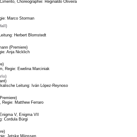
Cimento, Choreographie: Reginaldo Oliveira
egie: Marco Storman
all)
Leitung: Herbert Blomstedt
mann (Premiere)
ie: Anja Nicklich
e)
m, Regie: Ewelina Marciniak
rlo)
ant)
ikalische Leitung: Iván López-Reynoso
Premiere)
, Regie: Matthew Ferraro
, Enigma V, Enigma VII
: Cordula Bürgi
re)
gie: Jetske Mijnssen