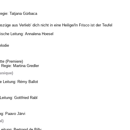
Regie: Tatjana Gürbaca
üge aus Verlieb‘ dich nicht in eine Heilige/In Frisco ist der Teufel
ische Leitung: Annalena Hoesel
lodie
te (Premiere)
 Regie: Martina Gredler
usique)
he Leitung: Rémy Ballot
eitung: Gottfried Rabl
ng: Paavo Järvi
l)
eitung: Bertrand de Billy