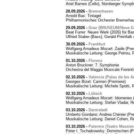
Ariel Barnes (Cello), Nürnberger Symph
28.09.2026
-
Bremerhaven
Arnold Bax: Tintagel
Philharmonisches Orchester Bremerhave
29.09.2026
-
Graz (BRUSEUM/Neue Ga
Beat Furrer: Neues Werk (2026) für Ba
Ulfried Staber (Bass), Gerald Preinfal
30.09.2026
-
Frankfurt
Wolfgang Amadeus Mozart: Zaide (Prem
Musikalische Leitung: George Petrou, 
01.10.2026
-
Florenz
Anton Bruckner: 7. Symphonie
Orchestra del Maggio Musicale Fiorent
02.10.2026
-
Valencia (Palau de les Ar
Georges Bizet: Carmen (Premiere)
Musikalische Leitung: Michele Spotti, 
02.10.2026
-
Lübeck
Wolfgang Amadeus Mozart: Idomeneo (
Musikalische Leitung: Stefan Vladar, 
03.10.2026
-
Darmstadt
Umberto Giordano: Andrea Chénier (Pre
Musikalische Leitung: Daniel Cohen, R
03.10.2026
-
Palermo (Teatro Massim
Peter I. Tschaikowsky: Dornröschen (P