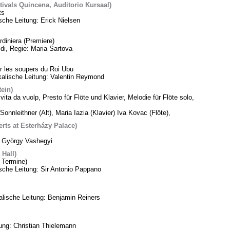
tivals Quincena, Auditorio Kursaal)
ts
sche Leitung: Erick Nielsen
diniera (Premiere)
di, Regie: Maria Sartova
 les soupers du Roi Ubu
alische Leitung: Valentin Reymond
tein)
vita da vuolp, Presto für Flöte und Klavier, Melodie für Flöte solo,
Sonnleithner (Alt), Maria Iazia (Klavier) Iva Kovac (Flöte),
ts at Esterházy Palace)
: György Vashegyi
Hall)
 Termine)
che Leitung: Sir Antonio Pappano
lische Leitung: Benjamin Reiners
tung: Christian Thielemann