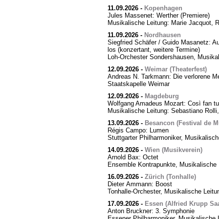
11.09.2026
-
Kopenhagen
Jules Massenet: Werther (Premiere)
Musikalische Leitung: Marie Jacquot, 
11.09.2026
-
Nordhausen
Siegfried Schäfer / Guido Masanetz: Ausz
los (konzertant, weitere Termine)
Loh-Orchester Sondershausen, Musikal
12.09.2026
-
Weimar (Theaterfest)
Andreas N. Tarkmann: Die verlorene Me
Staatskapelle Weimar
12.09.2026
-
Magdeburg
Wolfgang Amadeus Mozart: Così fan tut
Musikalische Leitung: Sebastiano Rolli,
13.09.2026
-
Besancon (Festival de M
Régis Campo: Lumen
Stuttgarter Philharmoniker, Musikalisc
14.09.2026
-
Wien (Musikverein)
Arnold Bax: Octet
Ensemble Kontrapunkte, Musikalische L
16.09.2026
-
Zürich (Tonhalle)
Dieter Ammann: Boost
Tonhalle-Orchester, Musikalische Leitu
17.09.2026
-
Essen (Alfried Krupp Saa
Anton Bruckner: 3. Symphonie
Essener Philharmoniker, Musikalische L