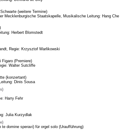
Schwarte (weitere Termine)
eder Mecklenburgische Staatskapelle, Musikalische Leitung: Hang Che
l
itung: Herbert Blomstedt
ndt, Regie: Krzysztof Warlikowski
 Figaro (Premiere)
gie: Walter Sutcliffe
te (konzertant)
Leitung: Dinis Sousa
s)
ie: Harry Fehr
ng: Julia Kurzydlak
e)
n te domine speravi) für orgel solo (Uraufführung)