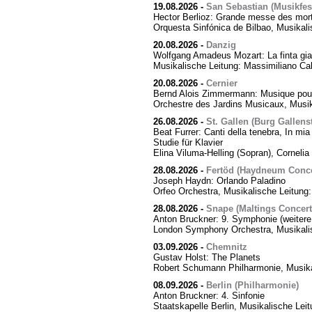
19.08.2026
-
San Sebastian (Musikfes
Hector Berlioz: Grande messe des mor
Orquesta Sinfónica de Bilbao, Musikali
20.08.2026
-
Danzig
Wolfgang Amadeus Mozart: La finta giar
Musikalische Leitung: Massimiliano Cal
20.08.2026
-
Cernier
Bernd Alois Zimmermann: Musique pour
Orchestre des Jardins Musicaux, Musik
26.08.2026
-
St. Gallen (Burg Gallens
Beat Furrer: Canti della tenebra, In mia 
Studie für Klavier
Elina Viluma-Helling (Sopran), Cornelia 
28.08.2026
-
Fertöd (Haydneum Concer
Joseph Haydn: Orlando Paladino
Orfeo Orchestra, Musikalische Leitung
28.08.2026
-
Snape (Maltings Concert 
Anton Bruckner: 9. Symphonie (weitere
London Symphony Orchestra, Musikalis
03.09.2026
-
Chemnitz
Gustav Holst: The Planets
Robert Schumann Philharmonie, Musika
08.09.2026
-
Berlin (Philharmonie)
Anton Bruckner: 4. Sinfonie
Staatskapelle Berlin, Musikalische Lei