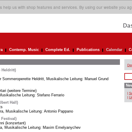
s help us with shop features and services. By using our website you ag
ra
Contemp. Music
Complete Ed.
Publications
Calendar
C
De
Heldritt)
er Sommeroperette Heldritt, Musikalische Leitung: Manuel Grund
New
rtari (weitere Termine)
|
Su
usikalische Leitung: Stefano Ferrario
|
Un
bert Hall)
ts
, Musikalische Leitung: Antonio Pappano
 Festival)
i (konzertant)
ra, Musikalische Leitung: Maxim Emelyanychev