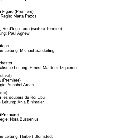
 Figaro (Premiere)
 Regie: Marta Pazos
 Re d’Inghilterra (weitere Termine)
tung: Paul Agnew
itaph
he Leitung: Michael Sanderling
chester
lische Leitung: Ernest Martínez Izquierdo
tival)
a (Premiere)
gie: Annabel Arden
nie)
 les soupers du Roi Ubu
 Leitung: Anja Bihlmaier
(Premiere)
Regie: Nora Bussenius
 Leitung: Herbert Blomstedt