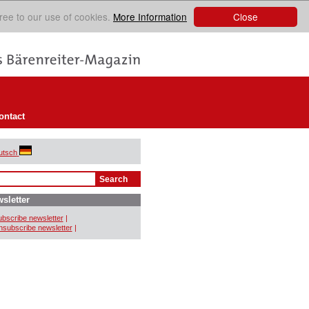
Close
ree to our use of cookies.
More Information
ontact
utsch
sletter
bscribe newsletter
|
subscribe newsletter
|