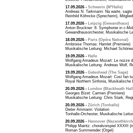
17.09.2026
-
Schwerin (M*Halle)
Andreas N. Tarkmann: Na warte, sagte 
Reinhild Köhncke (Sprecherin), Mitgli
17.09.2026
-
Leipzig (Gewandhaus)
Anton Bruckner: 8. Symphonie in c-Mol
Gewandhausorchester, Musikalische Le
18.09.2026
-
Paris (Opéra National)
Ambroise Thomas: Hamlet (Premiere)
Musikalische Leitung: Michael Schönwa
19.09.2026
-
Halle
Wolfgang Amadeus Mozart: Le nozze di
Musikalische Leitung: Andreas Wolf, Re
19.09.2026
-
Gateshead (The Sage)
Wolfgang Amadeus Mozart: Così fan tut
Royal Northern Sinfonia, Musikalische 
20.09.2026
-
London (Blackheath Hall
Georges Bizet: Carmen (Premiere)
Musikalische Leitung: Chris Stark, Reg
20.09.2026
-
Zürich (Tonhalle)
Dieter Ammann: Violation
Tonhalle-Orchester, Musikalische Leitu
20.09.2026
-
Hannover (Nazarethkirch
Philipp Maintz: choralvorspiel XXXIII (i
Roman Summereder (Orgel)