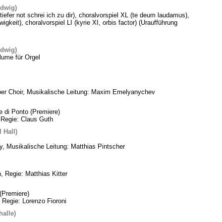
edwig)
 tiefer not schrei ich zu dir), choralvorspiel XL (te deum laudamus),
gkeit), choralvorspiel LI (kyrie XI, orbis factor) (Uraufführung
edwig)
lume für Orgel
ber Choir, Musikalische Leitung: Maxim Emelyanychev
e di Ponto (Premiere)
 Regie: Claus Guth
 Hall)
, Musikalische Leitung: Matthias Pintscher
, Regie: Matthias Kitter
(Premiere)
 Regie: Lorenzo Fioroni
alle)