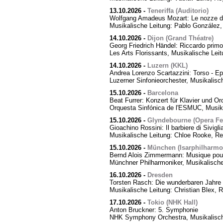
13.10.2026
-
Teneriffa (Auditorio)
Wolfgang Amadeus Mozart: Le nozze di
Musikalische Leitung: Pablo González,
14.10.2026
-
Dijon (Grand Théatre)
Georg Friedrich Händel: Riccardo primo,
Les Arts Florissants, Musikalische Lei
14.10.2026
-
Luzern (KKL)
Andrea Lorenzo Scartazzini: Torso - Ep
Luzerner Sinfonieorchester, Musikalisc
15.10.2026
-
Barcelona
Beat Furrer: Konzert für Klavier und Or
Orquesta Sinfónica de l'ESMUC, Musika
15.10.2026
-
Glyndebourne (Opera Fes
Gioachino Rossini: Il barbiere di Sivigli
Musikalische Leitung: Chloe Rooke, Re
15.10.2026
-
München (Isarphilharmo
Bernd Alois Zimmermann: Musique pour
Münchner Philharmoniker, Musikalische
16.10.2026
-
Dresden
Torsten Rasch: Die wunderbaren Jahre 
Musikalische Leitung: Christian Blex, 
17.10.2026
-
Tokio (NHK Hall)
Anton Bruckner: 5. Symphonie
NHK Symphony Orchestra, Musikalische