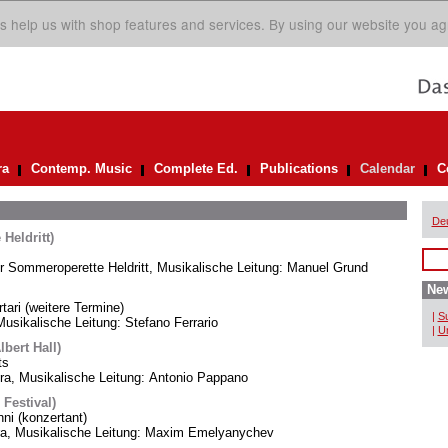
s help us with shop features and services. By using our website you ag
ra
Contemp. Music
Complete Ed.
Publications
Calendar
C
De
Heldritt)
er Sommeroperette Heldritt, Musikalische Leitung: Manuel Grund
New
rtari (weitere Termine)
|
Su
usikalische Leitung: Stefano Ferrario
|
Un
bert Hall)
ts
, Musikalische Leitung: Antonio Pappano
 Festival)
i (konzertant)
ra, Musikalische Leitung: Maxim Emelyanychev