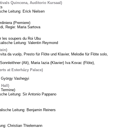
tivals Quincena, Auditorio Kursaal)
ts
sche Leitung: Erick Nielsen
diniera (Premiere)
di, Regie: Maria Sartova
 les soupers du Roi Ubu
alische Leitung: Valentin Reymond
tein)
vita da vuolp, Presto für Flöte und Klavier, Melodie für Flöte solo,
Sonnleithner (Alt), Maria Iazia (Klavier) Iva Kovac (Flöte),
ts at Esterházy Palace)
: György Vashegyi
Hall)
 Termine)
che Leitung: Sir Antonio Pappano
lische Leitung: Benjamin Reiners
tung: Christian Thielemann