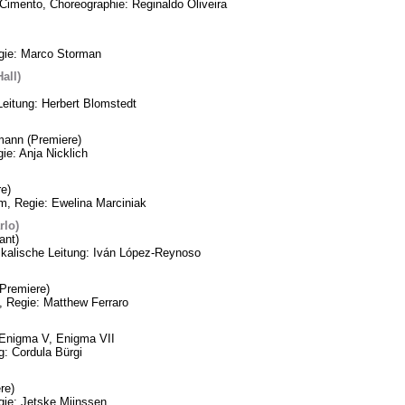
Cimento, Choreographie: Reginaldo Oliveira
egie: Marco Storman
all)
Leitung: Herbert Blomstedt
mann (Premiere)
ie: Anja Nicklich
e)
m, Regie: Ewelina Marciniak
rlo)
ant)
ikalische Leitung: Iván López-Reynoso
Premiere)
, Regie: Matthew Ferraro
, Enigma V, Enigma VII
: Cordula Bürgi
re)
gie: Jetske Mijnssen