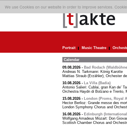
We use Cookies on our website in order to improve services. Cookie
Portrait
Music Theatre
Orchest
Calendar
09.08.2026
-
Bad Rodach (Waldbühne 
Andreas N. Tarkmann: König Karotte
Mattias Straub (Erzähler), Orchester d
10.08.2026
-
La Villa (Badia)
Antonio Salieri: Cublai, gran Kan de’ Ta
Orchestra Haydn di Bolzano e Trento, M
15.08.2026
-
London (Proms, Royal Al
Hector Berlioz: Grande messe des mor
London Symphony Chorus and Orchestra
16.08.2026
-
Edinburgh (International
Wolfgang Amadeus Mozart: Don Giovann
Scottish Chamber Chorus and Orchest