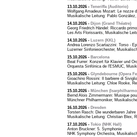
13.10.2026
-
Teneriffa (Auditorio)
Wolfgang Amadeus Mozart: Le nozze di
Musikalische Leitung: Pablo González,
14.10.2026
-
Dijon (Grand Théatre)
Georg Friedrich Händel: Riccardo primo,
Les Arts Florissants, Musikalische Lei
14.10.2026
-
Luzern (KKL)
Andrea Lorenzo Scartazzini: Torso - Ep
Luzerner Sinfonieorchester, Musikalisc
15.10.2026
-
Barcelona
Beat Furrer: Konzert für Klavier und Or
Orquesta Sinfónica de l'ESMUC, Musika
15.10.2026
-
Glyndebourne (Opera Fes
Gioachino Rossini: Il barbiere di Sivigli
Musikalische Leitung: Chloe Rooke, Re
15.10.2026
-
München (Isarphilharmo
Bernd Alois Zimmermann: Musique pour
Münchner Philharmoniker, Musikalische
16.10.2026
-
Dresden
Torsten Rasch: Die wunderbaren Jahre 
Musikalische Leitung: Christian Blex, 
17.10.2026
-
Tokio (NHK Hall)
Anton Bruckner: 5. Symphonie
NHK Symphony Orchestra, Musikalische