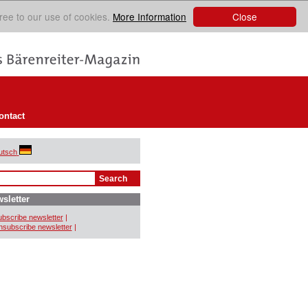
Close
ree to our use of cookies.
More Information
ontact
utsch
sletter
bscribe newsletter
|
subscribe newsletter
|