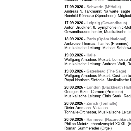
17.09.2026
-
Schwerin (M*Halle)
Andreas N. Tarkmann: Na warte, sagte 
Reinhild Köhncke (Sprecherin), Mitgli
17.09.2026
-
Leipzig (Gewandhaus)
Anton Bruckner: 8. Symphonie in c-Mol
Gewandhausorchester, Musikalische Le
18.09.2026
-
Paris (Opéra National)
Ambroise Thomas: Hamlet (Premiere)
Musikalische Leitung: Michael Schönwa
19.09.2026
-
Halle
Wolfgang Amadeus Mozart: Le nozze di
Musikalische Leitung: Andreas Wolf, Re
19.09.2026
-
Gateshead (The Sage)
Wolfgang Amadeus Mozart: Così fan tut
Royal Northern Sinfonia, Musikalische 
20.09.2026
-
London (Blackheath Hall
Georges Bizet: Carmen (Premiere)
Musikalische Leitung: Chris Stark, Reg
20.09.2026
-
Zürich (Tonhalle)
Dieter Ammann: Violation
Tonhalle-Orchester, Musikalische Leitu
20.09.2026
-
Hannover (Nazarethkirch
Philipp Maintz: choralvorspiel XXXIII (i
Roman Summereder (Orgel)