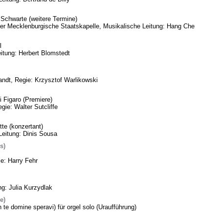
Schwarte (weitere Termine)
eder Mecklenburgische Staatskapelle, Musikalische Leitung: Hang Che
l
itung: Herbert Blomstedt
ndt, Regie: Krzysztof Warlikowski
 Figaro (Premiere)
gie: Walter Sutcliffe
te (konzertant)
Leitung: Dinis Sousa
s)
ie: Harry Fehr
ng: Julia Kurzydlak
e)
n te domine speravi) für orgel solo (Uraufführung)