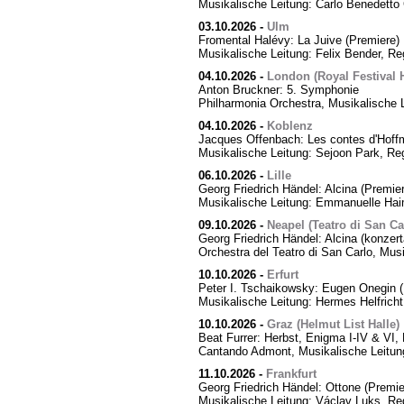
Musikalische Leitung: Carlo Benedetto 
03.10.2026
-
Ulm
Fromental Halévy: La Juive (Premiere)
Musikalische Leitung: Felix Bender, R
04.10.2026
-
London (Royal Festival H
Anton Bruckner: 5. Symphonie
Philharmonia Orchestra, Musikalische 
04.10.2026
-
Koblenz
Jacques Offenbach: Les contes d'Hoff
Musikalische Leitung: Sejoon Park, Reg
06.10.2026
-
Lille
Georg Friedrich Händel: Alcina (Premier
Musikalische Leitung: Emmanuelle Hai
09.10.2026
-
Neapel (Teatro di San Ca
Georg Friedrich Händel: Alcina (konzert
Orchestra del Teatro di San Carlo, Mus
10.10.2026
-
Erfurt
Peter I. Tschaikowsky: Eugen Onegin (
Musikalische Leitung: Hermes Helfricht
10.10.2026
-
Graz (Helmut List Halle)
Beat Furrer: Herbst, Enigma I-IV & VI
Cantando Admont, Musikalische Leitung
11.10.2026
-
Frankfurt
Georg Friedrich Händel: Ottone (Premie
Musikalische Leitung: Václav Luks, Re