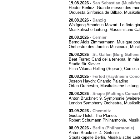
19.08.2026
-
San Sebastian (Musikfes
Hector Berlioz: Grande messe des mor
Orquesta Sinfónica de Bilbao, Musikali
20.08.2026
-
Danzig
Wolfgang Amadeus Mozart: La finta giar
Musikalische Leitung: Massimiliano Cal
20.08.2026
-
Cernier
Bernd Alois Zimmermann: Musique pour
Orchestre des Jardins Musicaux, Musik
26.08.2026
-
St. Gallen (Burg Gallens
Beat Furrer: Canti della tenebra, In mia 
Studie für Klavier
Elina Viluma-Helling (Sopran), Cornelia 
28.08.2026
-
Fertöd (Haydneum Concer
Joseph Haydn: Orlando Paladino
Orfeo Orchestra, Musikalische Leitung
28.08.2026
-
Snape (Maltings Concert 
Anton Bruckner: 9. Symphonie (weitere
London Symphony Orchestra, Musikalis
03.09.2026
-
Chemnitz
Gustav Holst: The Planets
Robert Schumann Philharmonie, Musika
08.09.2026
-
Berlin (Philharmonie)
Anton Bruckner: 4. Sinfonie
Staatskapelle Berlin, Musikalische Lei