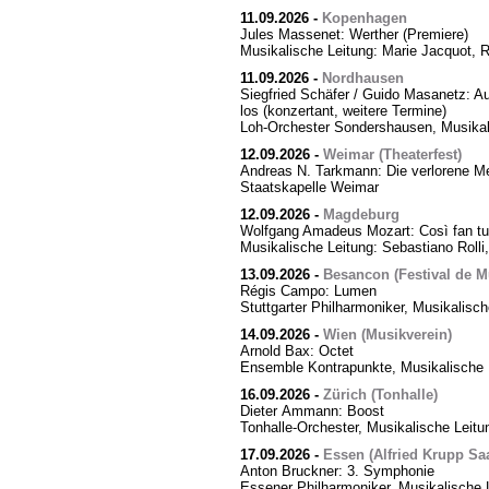
11.09.2026
-
Kopenhagen
Jules Massenet: Werther (Premiere)
Musikalische Leitung: Marie Jacquot, 
11.09.2026
-
Nordhausen
Siegfried Schäfer / Guido Masanetz: Ausz
los (konzertant, weitere Termine)
Loh-Orchester Sondershausen, Musikal
12.09.2026
-
Weimar (Theaterfest)
Andreas N. Tarkmann: Die verlorene Me
Staatskapelle Weimar
12.09.2026
-
Magdeburg
Wolfgang Amadeus Mozart: Così fan tut
Musikalische Leitung: Sebastiano Rolli,
13.09.2026
-
Besancon (Festival de M
Régis Campo: Lumen
Stuttgarter Philharmoniker, Musikalisc
14.09.2026
-
Wien (Musikverein)
Arnold Bax: Octet
Ensemble Kontrapunkte, Musikalische L
16.09.2026
-
Zürich (Tonhalle)
Dieter Ammann: Boost
Tonhalle-Orchester, Musikalische Leitu
17.09.2026
-
Essen (Alfried Krupp Saa
Anton Bruckner: 3. Symphonie
Essener Philharmoniker, Musikalische L