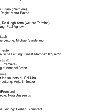
 Figaro (Premiere)
 Regie: Marta Pazos
 Re d’Inghilterra (weitere Termine)
tung: Paul Agnew
itaph
he Leitung: Michael Sanderling
chester
lische Leitung: Ernest Martínez Izquierdo
tival)
a (Premiere)
gie: Annabel Arden
nie)
 les soupers du Roi Ubu
 Leitung: Anja Bihlmaier
(Premiere)
Regie: Nora Bussenius
 Leitung: Herbert Blomstedt