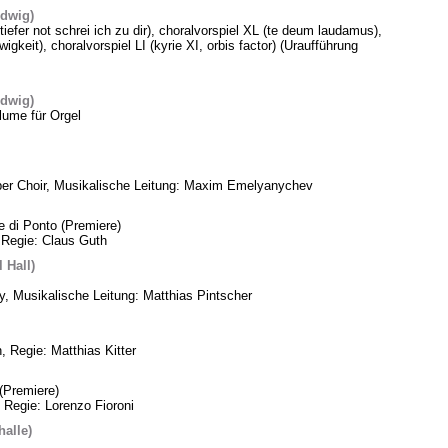
edwig)
 tiefer not schrei ich zu dir), choralvorspiel XL (te deum laudamus),
gkeit), choralvorspiel LI (kyrie XI, orbis factor) (Uraufführung
edwig)
lume für Orgel
ber Choir, Musikalische Leitung: Maxim Emelyanychev
e di Ponto (Premiere)
 Regie: Claus Guth
 Hall)
, Musikalische Leitung: Matthias Pintscher
, Regie: Matthias Kitter
(Premiere)
 Regie: Lorenzo Fioroni
alle)