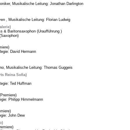
oniker, Musikalische Leitung: Jonathan Darlington
n , Musikalische Leitung: Florian Ludwig
lerie)
ss & Baritonsaxophon (Uraufführung )
k (Saxophon)
iere)
Regie: David Hermann
ino, Musikalische Leitung: Thomas Guggeis
ts Reina Sofia)
Regie: Ted Huffman
Premiere)
Regie: Philipp Himmelmann
miere)
egie: John Dew
o)
remiere)