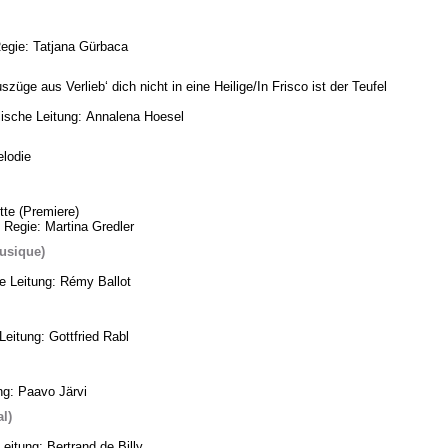
Regie: Tatjana Gürbaca
üge aus Verlieb‘ dich nicht in eine Heilige/In Frisco ist der Teufel
ische Leitung: Annalena Hoesel
lodie
te (Premiere)
 Regie: Martina Gredler
usique)
he Leitung: Rémy Ballot
eitung: Gottfried Rabl
ng: Paavo Järvi
l)
eitung: Bertrand de Billy