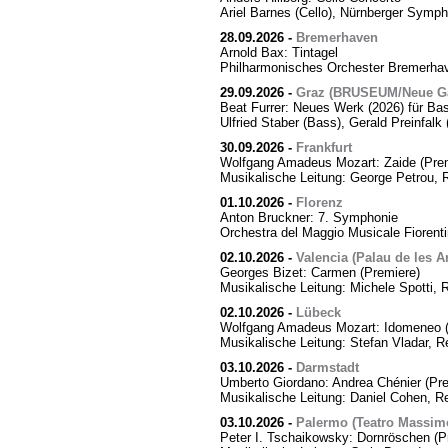
Ariel Barnes (Cello), Nürnberger Symph
28.09.2026
-
Bremerhaven
Arnold Bax: Tintagel
Philharmonisches Orchester Bremerhave
29.09.2026
-
Graz (BRUSEUM/Neue Ga
Beat Furrer: Neues Werk (2026) für Ba
Ulfried Staber (Bass), Gerald Preinfal
30.09.2026
-
Frankfurt
Wolfgang Amadeus Mozart: Zaide (Prem
Musikalische Leitung: George Petrou, 
01.10.2026
-
Florenz
Anton Bruckner: 7. Symphonie
Orchestra del Maggio Musicale Fiorent
02.10.2026
-
Valencia (Palau de les Ar
Georges Bizet: Carmen (Premiere)
Musikalische Leitung: Michele Spotti, 
02.10.2026
-
Lübeck
Wolfgang Amadeus Mozart: Idomeneo (
Musikalische Leitung: Stefan Vladar, 
03.10.2026
-
Darmstadt
Umberto Giordano: Andrea Chénier (Pre
Musikalische Leitung: Daniel Cohen, R
03.10.2026
-
Palermo (Teatro Massim
Peter I. Tschaikowsky: Dornröschen (P