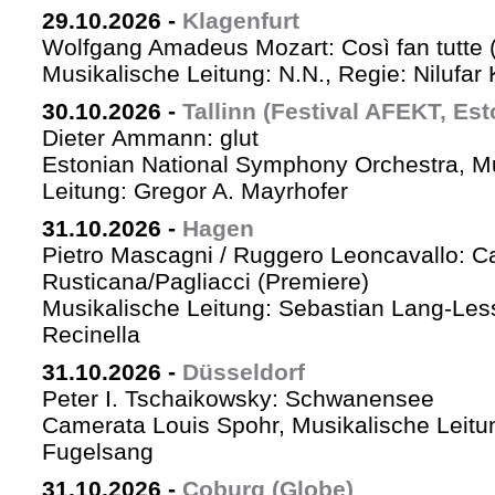
29.10.2026
-
Klagenfurt
Wolfgang Amadeus Mozart: Così fan tutte 
Musikalische Leitung: N.N., Regie: Nilufar
30.10.2026
-
Tallinn (Festival AFEKT, Est
Dieter Ammann: glut
Estonian National Symphony Orchestra, M
Leitung: Gregor A. Mayrhofer
31.10.2026
-
Hagen
Pietro Mascagni / Ruggero Leoncavallo: Ca
Rusticana/Pagliacci (Premiere)
Musikalische Leitung: Sebastian Lang-Les
Recinella
31.10.2026
-
Düsseldorf
Peter I. Tschaikowsky: Schwanensee
Camerata Louis Spohr, Musikalische Leitu
Fugelsang
31.10.2026
-
Coburg (Globe)