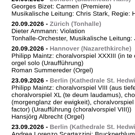
Georges Bizet: Carmen (Premiere)
Musikalische Leitung: Chris Stark, Regie: 
20.09.2026
-
Zürich (Tonhalle)
Dieter Ammann: Violation
Tonhalle-Orchester, Musikalische Leitung: 
20.09.2026
-
Hannover (Nazarethkirche)
Philipp Maintz: choralvorspiel XXXIII (in te
orgel solo (Uraufführung)
Roman Summereder (Orgel)
23.09.2026
-
Berlin (Kathedrale St. Hedw
Philipp Maintz: choralvorspiel VIII (aus tiefe
choralvorspiel XL (te deum laudamus), cho
(morgenglanz der ewigkeit), choralvorspiel L
factor) (Uraufführung (choralvorspiel VIII))
Hansjörg Albrecht (Orgel)
23.09.2026
-
Berlin (Kathedrale St. Hedw
Andrea Lorenzo Scartazzini: Brucknerblum