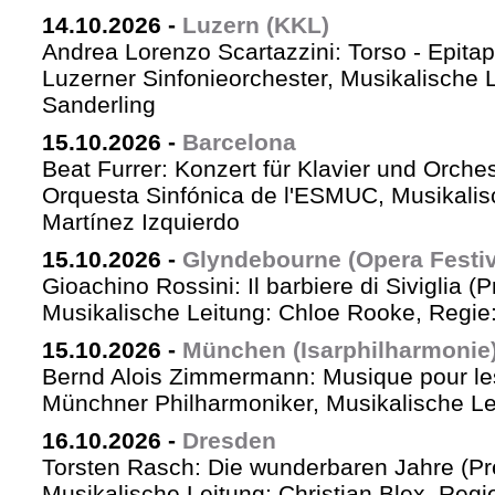
14.10.2026
-
Luzern (KKL)
Andrea Lorenzo Scartazzini: Torso - Epita
Luzerner Sinfonieorchester, Musikalische 
Sanderling
15.10.2026
-
Barcelona
Beat Furrer: Konzert für Klavier und Orches
Orquesta Sinfónica de l'ESMUC, Musikalis
Martínez Izquierdo
15.10.2026
-
Glyndebourne (Opera Festiv
Gioachino Rossini: Il barbiere di Siviglia (
Musikalische Leitung: Chloe Rooke, Regie
15.10.2026
-
München (Isarphilharmonie
Bernd Alois Zimmermann: Musique pour le
Münchner Philharmoniker, Musikalische Lei
16.10.2026
-
Dresden
Torsten Rasch: Die wunderbaren Jahre (Pr
Musikalische Leitung: Christian Blex, Reg