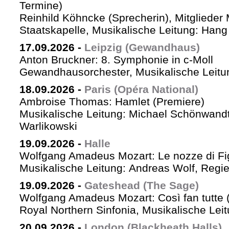
Termine)
Reinhild Köhncke (Sprecherin), Mitglieder
Staatskapelle, Musikalische Leitung: Han
17.09.2026
-
Leipzig (Gewandhaus)
Anton Bruckner: 8. Symphonie in c-Moll
Gewandhausorchester, Musikalische Leitun
18.09.2026
-
Paris (Opéra National)
Ambroise Thomas: Hamlet (Premiere)
Musikalische Leitung: Michael Schönwandt
Warlikowski
19.09.2026
-
Halle
Wolfgang Amadeus Mozart: Le nozze di Fi
Musikalische Leitung: Andreas Wolf, Regie:
19.09.2026
-
Gateshead (The Sage)
Wolfgang Amadeus Mozart: Così fan tutte (
Royal Northern Sinfonia, Musikalische Lei
20.09.2026
-
London (Blackheath Halls)