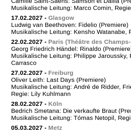
Camille Saint-Saëns: Samson et Dalila (Pr
Musikalische Leitung: Marco Comin, Regie
17.02.2027
-
Glasgow
Ludwig van Beethoven: Fidelio (Premiere)
Musikalische Leitung: Kensho Watanabe, R
22.02.2027
-
Paris (Théâtre des Champs-
Georg Friedrich Händel: Rinaldo (Premiere
Musikalische Leitung: Philippe Jaroussky, 
Carrasco
27.02.2027
-
Freiburg
Oliver Leith: Last Days (Premiere)
Musikalische Leitung: André de Ridder, Fr
Regie: Lily Kuhlmann
28.02.2027
-
Köln
Bedrich Smetana: Die verkaufte Braut (Pre
Musikalische Leitung: Tómas Netopil, Regi
05.03.2027
-
Metz