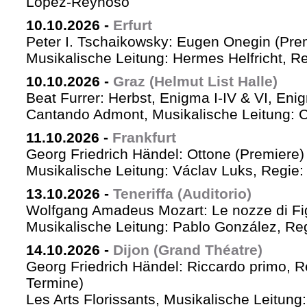
López-Reynoso
10.10.2026
-
Erfurt
Peter I. Tschaikowsky: Eugen Onegin (Pre
Musikalische Leitung: Hermes Helfricht, R
10.10.2026
-
Graz (Helmut List Halle)
Beat Furrer: Herbst, Enigma I-IV & VI, Eni
Cantando Admont, Musikalische Leitung: C
11.10.2026
-
Frankfurt
Georg Friedrich Händel: Ottone (Premiere)
Musikalische Leitung: Václav Luks, Regie:
13.10.2026
-
Teneriffa (Auditorio)
Wolfgang Amadeus Mozart: Le nozze di Fi
Musikalische Leitung: Pablo González, Re
14.10.2026
-
Dijon (Grand Théatre)
Georg Friedrich Händel: Riccardo primo, Re 
Termine)
Les Arts Florissants, Musikalische Leitun