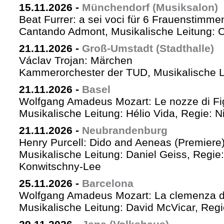
15.11.2026
-
Münchendorf (Musiksalon)
Beat Furrer: a sei voci für 6 Frauenstimme
Cantando Admont, Musikalische Leitung: C
21.11.2026
-
Groß-Umstadt (Stadthalle)
Václav Trojan: Märchen
Kammerorchester der TUD, Musikalische Le
21.11.2026
-
Basel
Wolfgang Amadeus Mozart: Le nozze di Fi
Musikalische Leitung: Hélio Vida, Regie: 
21.11.2026
-
Neubrandenburg
Henry Purcell: Dido and Aeneas (Premiere
Musikalische Leitung: Daniel Geiss, Regie
Konwitschny-Lee
25.11.2026
-
Barcelona
Wolfgang Amadeus Mozart: La clemenza di
Musikalische Leitung: David McVicar, Reg