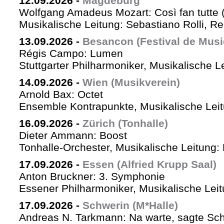
12.09.2026
-
Magdeburg
Wolfgang Amadeus Mozart: Così fan tutte 
Musikalische Leitung: Sebastiano Rolli, Re
13.09.2026
-
Besancon (Festival de Musi
Régis Campo: Lumen
Stuttgarter Philharmoniker, Musikalische L
14.09.2026
-
Wien (Musikverein)
Arnold Bax: Octet
Ensemble Kontrapunkte, Musikalische Leitu
16.09.2026
-
Zürich (Tonhalle)
Dieter Ammann: Boost
Tonhalle-Orchester, Musikalische Leitung:
17.09.2026
-
Essen (Alfried Krupp Saal)
Anton Bruckner: 3. Symphonie
Essener Philharmoniker, Musikalische Leitu
17.09.2026
-
Schwerin (M*Halle)
Andreas N. Tarkmann: Na warte, sagte Sch