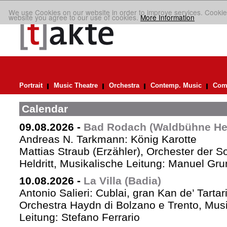
We use Cookies on our website in order to improve services. Cookie
website you agree to our use of cookies.
More Information
Portrait
Music Theatre
Orchestra
Contemp. Music
Comp
Calendar
09.08.2026
-
Bad Rodach (Waldbühne Held
Andreas N. Tarkmann: König Karotte
Mattias Straub (Erzähler), Orchester der 
Heldritt, Musikalische Leitung: Manuel Gru
10.08.2026
-
La Villa (Badia)
Antonio Salieri: Cublai, gran Kan de’ Tartar
Orchestra Haydn di Bolzano e Trento, Mus
Leitung: Stefano Ferrario