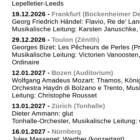
Lepelletier-Leeds
19.12.2026
-
Frankfurt (Bockenheimer De
Georg Friedrich Händel: Flavio, Re de’ La
Musikalische Leitung: Karsten Januschke,
29.12.2026
-
Toulon (Zénith)
Georges Bizet: Les Pêcheurs de Perles (P
Musikalische Leitung: Victorien Vanoosten,
Ordinaire
12.01.2027
-
Bozen (Auditorium)
Wolfgang Amadeus Mozart: Thamos, König
Orchestra Haydn di Bolzano e Trento, Mus
Leitung: Christophe Rousset
13.01.2027
-
Zürich (Tonhalle)
Dieter Ammann: glut
Tonhalle-Orchester, Musikalische Leitung
16.01.2027
-
Nürnberg
Jules Massenet: Werther (konzertant)