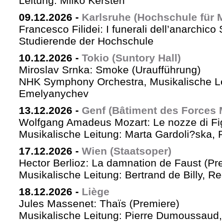
Leitung: Milko Kersten
09.12.2026
-
Karlsruhe (Hochschule für 
Francesco Filidei: I funerali dell’anarchico 
Studierende der Hochschule
10.12.2026
-
Tokio (Suntory Hall)
Miroslav Srnka: Smoke (Uraufführung)
NHK Symphony Orchestra, Musikalische L
Emelyanychev
13.12.2026
-
Genf (Bâtiment des Forces 
Wolfgang Amadeus Mozart: Le nozze di Fi
Musikalische Leitung: Marta Gardoli?ska, 
17.12.2026
-
Wien (Staatsoper)
Hector Berlioz: La damnation de Faust (Pr
Musikalische Leitung: Bertrand de Billy, Re
18.12.2026
-
Liège
Jules Massenet: Thaïs (Premiere)
Musikalische Leitung: Pierre Dumoussaud, 