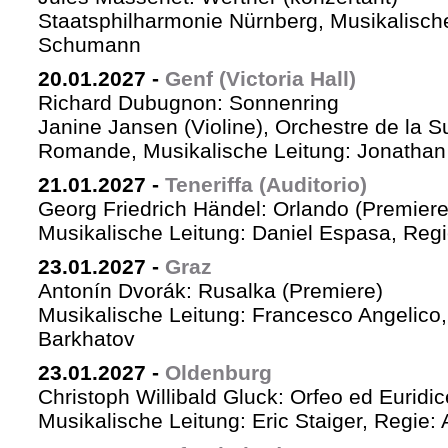
Staatsphilharmonie Nürnberg, Musikalische
Schumann
20.01.2027
-
Genf (Victoria Hall)
Richard Dubugnon: Sonnenring
Janine Jansen (Violine), Orchestre de la S
Romande, Musikalische Leitung: Jonathan
21.01.2027
-
Teneriffa (Auditorio)
Georg Friedrich Händel: Orlando (Premiere
Musikalische Leitung: Daniel Espasa, Regie
23.01.2027
-
Graz
Antonín Dvorák: Rusalka (Premiere)
Musikalische Leitung: Francesco Angelico,
Barkhatov
23.01.2027
-
Oldenburg
Christoph Willibald Gluck: Orfeo ed Euridi
Musikalische Leitung: Eric Staiger, Regie: