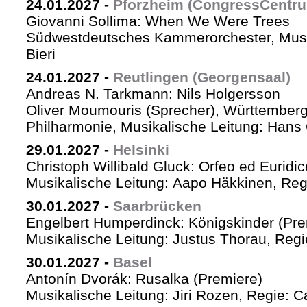
24.01.2027
-
Pforzheim (CongressCentr
Giovanni Sollima: When We Were Trees
Südwestdeutsches Kammerorchester, Musik
Bieri
24.01.2027
-
Reutlingen (Georgensaal)
Andreas N. Tarkmann: Nils Holgersson
Oliver Moumouris (Sprecher), Württember
Philharmonie, Musikalische Leitung: Hans 
29.01.2027
-
Helsinki
Christoph Willibald Gluck: Orfeo ed Euridi
Musikalische Leitung: Aapo Häkkinen, Reg
30.01.2027
-
Saarbrücken
Engelbert Humperdinck: Königskinder (Pre
Musikalische Leitung: Justus Thorau, Reg
30.01.2027
-
Basel
Antonín Dvorák: Rusalka (Premiere)
Musikalische Leitung: Jiri Rozen, Regie: Ca