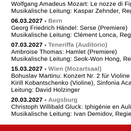
Wolfgang Amadeus Mozart: Le nozze di Fi
Musikalische Leitung: Kaspar Zehnder, Re
06.03.2027
-
Bern
Georg Friedrich Händel: Serse (Premiere)
Musikalische Leitung: Clément Lonca, Regi
07.03.2027
-
Teneriffa (Auditorio)
Ambroise Thomas: Hamlet (Premiere)
Musikalische Leitung: Seok-Won Hong, Reg
15.03.2027
-
Wien (Mozartsaal)
Bohuslav Martinu: Konzert Nr. 2 für Violin
Kirill Kobantschenko (Violine), Sinfonia A
Leitung: David Holzinger
20.03.2027
-
Augsburg
Christoph Willibald Gluck: Iphigénie en Aul
Musikalische Leitung: Ivan Demidov, Regie