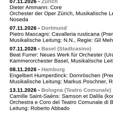
07.11.2026
-
Zürich
Dieter Ammann: Core
Orchester der Oper Zürich, Musikalische L
Noseda
07.11.2026
-
Dortmund
Pietro Mascagni: Cavalleria rusticana (Pre
Musikalische Leitung: N.N., Regie: Gil Me
07.11.2026
-
Basel (Stadtcasino)
Beat Furrer: Neues Werk für Orchester (Ur
Kammerorchester Basel, Musikalische Leit
08.11.2026
-
Hamburg
Engelbert Humperdinck: Dornröschen (Pre
Musikalische Leitung: Markus Poschner, 
13.11.2026
-
Bologna (Teatro Comunale)
Camille Saint-Saëns: Samson et Dalila (ko
Orchestra e Coro del Teatro Comunale di B
Leitung: Roberto Abbado