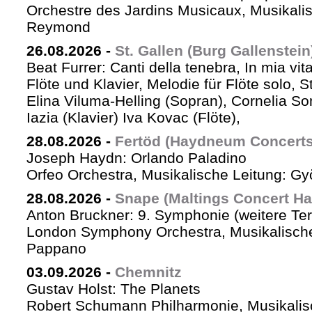
Orchestre des Jardins Musicaux, Musikalis
Reymond
26.08.2026
-
St. Gallen (Burg Gallenstein
Beat Furrer: Canti della tenebra, In mia vit
Flöte und Klavier, Melodie für Flöte solo, St
Elina Viluma-Helling (Sopran), Cornelia Son
Iazia (Klavier) Iva Kovac (Flöte),
28.08.2026
-
Fertöd (Haydneum Concerts 
Joseph Haydn: Orlando Paladino
Orfeo Orchestra, Musikalische Leitung: G
28.08.2026
-
Snape (Maltings Concert Hal
Anton Bruckner: 9. Symphonie (weitere Te
London Symphony Orchestra, Musikalische 
Pappano
03.09.2026
-
Chemnitz
Gustav Holst: The Planets
Robert Schumann Philharmonie, Musikalis