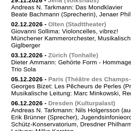
29.11.2026
-
Jena (Volkshaus)
Andreas N. Tarkmann: Das Mondklavier
Beate Bachmann (Sprecherin), Jenaer Phi
02.12.2026
-
Olten (Stadttheater)
Giovanni Sollima: Violoncelles, vibrez!
Münchener Kammerorchester, Musikalische
Giglberger
03.12.2026
-
Zürich (Tonhalle)
Dieter Ammann: Gehörte Form - Hommag
Trio Sola
05.12.2026
-
Paris (Théâtre des Champs-
Georges Bizet: Les Pêcheurs de Perles (P
Musikalische Leitung: Marc Minkowski, Reg
06.12.2026
-
Dresden (Kulturpalast)
Andreas N. Tarkmann: Nils Holgersson (au
Erik Brünner (Sprecher), Jugendsinfonieorc
Schütz-Konservatorium, Dresdner Philhar