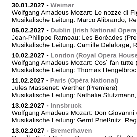
30.01.2027
-
Weimar
Wolfgang Amadeus Mozart: Le nozze di Fi
Musikalische Leitung: Marco Alibrando, R
05.02.2027
-
Dublin (Irish National Opera
Jean-Philippe Rameau: Les Boréades (Pre
Musikalische Leitung: Camille Delaforge, R
10.02.2027
-
London (Royal Opera House
Wolfgang Amadeus Mozart: Così fan tutte 
Musikalische Leitung: Thomas Hengelbrock
11.02.2027
-
Paris (Opéra National)
Jules Massenet: Werther (Premiere)
Musikalische Leitung: Nathalie Stutzmann
13.02.2027
-
Innsbruck
Wolfgang Amadeus Mozart: Don Giovanni 
Musikalische Leitung: Gerrit Prießnitz, Re
13.02.2027
-
Bremerhaven