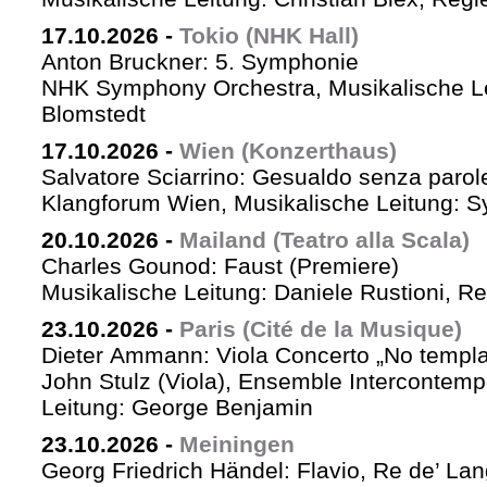
17.10.2026
-
Tokio (NHK Hall)
Anton Bruckner: 5. Symphonie
NHK Symphony Orchestra, Musikalische Le
Blomstedt
17.10.2026
-
Wien (Konzerthaus)
Salvatore Sciarrino: Gesualdo senza parol
Klangforum Wien, Musikalische Leitung: S
20.10.2026
-
Mailand (Teatro alla Scala)
Charles Gounod: Faust (Premiere)
Musikalische Leitung: Daniele Rustioni, R
23.10.2026
-
Paris (Cité de la Musique)
Dieter Ammann: Viola Concerto „No templa
John Stulz (Viola), Ensemble Intercontemp
Leitung: George Benjamin
23.10.2026
-
Meiningen
Georg Friedrich Händel: Flavio, Re de’ La