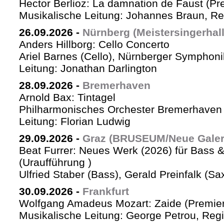
Hector Berlioz: La damnation de Faust (Pr
Musikalische Leitung: Johannes Braun, Re
26.09.2026
-
Nürnberg (Meistersingerhall
Anders Hillborg: Cello Concerto
Ariel Barnes (Cello), Nürnberger Symphoni
Leitung: Jonathan Darlington
28.09.2026
-
Bremerhaven
Arnold Bax: Tintagel
Philharmonisches Orchester Bremerhaven 
Leitung: Florian Ludwig
29.09.2026
-
Graz (BRUSEUM/Neue Galer
Beat Furrer: Neues Werk (2026) für Bass 
(Uraufführung )
Ulfried Staber (Bass), Gerald Preinfalk (S
30.09.2026
-
Frankfurt
Wolfgang Amadeus Mozart: Zaide (Premie
Musikalische Leitung: George Petrou, Reg