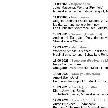
11.09.2026
-
Kopenhagen
Jules Massenet: Werther (Premiere)
Musikalische Leitung: Marie Jacquot, 
11.09.2026
-
Nordhausen
Siegfried Schäfer / Guido Masanetz: Ausz
los (konzertant, weitere Termine)
Loh-Orchester Sondershausen, Musikal
12.09.2026
-
Weimar (Theaterfest)
Andreas N. Tarkmann: Die verlorene Me
Staatskapelle Weimar
12.09.2026
-
Magdeburg
Wolfgang Amadeus Mozart: Così fan tut
Musikalische Leitung: Sebastiano Rolli,
13.09.2026
-
Besancon (Festival de M
Régis Campo: Lumen
Stuttgarter Philharmoniker, Musikalisc
14.09.2026
-
Wien (Musikverein)
Arnold Bax: Octet
Ensemble Kontrapunkte, Musikalische L
16.09.2026
-
Zürich (Tonhalle)
Dieter Ammann: Boost
Tonhalle-Orchester, Musikalische Leitu
17.09.2026
-
Essen (Alfried Krupp Saa
Anton Bruckner: 3. Symphonie
Essener Philharmoniker, Musikalische L