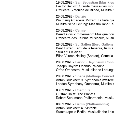
19.08.2026
-
San Sebastian (Musikfes
Hector Berlioz: Grande messe des mor
Orquesta Sinfónica de Bilbao, Musikali
20.08.2026
-
Danzig
Wolfgang Amadeus Mozart: La finta giar
Musikalische Leitung: Massimiliano Cal
20.08.2026
-
Cernier
Bernd Alois Zimmermann: Musique pour
Orchestre des Jardins Musicaux, Musik
26.08.2026
-
St. Gallen (Burg Gallens
Beat Furrer: Canti della tenebra, In mia 
Studie für Klavier
Elina Viluma-Helling (Sopran), Cornelia 
28.08.2026
-
Fertöd (Haydneum Concer
Joseph Haydn: Orlando Paladino
Orfeo Orchestra, Musikalische Leitung
28.08.2026
-
Snape (Maltings Concert 
Anton Bruckner: 9. Symphonie (weitere
London Symphony Orchestra, Musikalis
03.09.2026
-
Chemnitz
Gustav Holst: The Planets
Robert Schumann Philharmonie, Musika
08.09.2026
-
Berlin (Philharmonie)
Anton Bruckner: 4. Sinfonie
Staatskapelle Berlin, Musikalische Lei