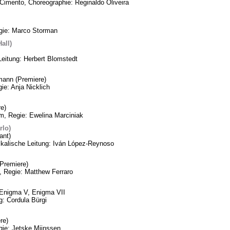
Cimento, Choreographie: Reginaldo Oliveira
egie: Marco Storman
all)
Leitung: Herbert Blomstedt
mann (Premiere)
ie: Anja Nicklich
e)
m, Regie: Ewelina Marciniak
rlo)
ant)
ikalische Leitung: Iván López-Reynoso
Premiere)
, Regie: Matthew Ferraro
, Enigma V, Enigma VII
: Cordula Bürgi
re)
gie: Jetske Mijnssen