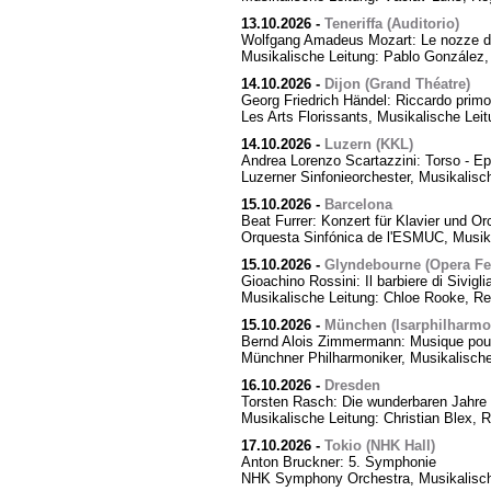
13.10.2026
-
Teneriffa (Auditorio)
Wolfgang Amadeus Mozart: Le nozze di
Musikalische Leitung: Pablo González,
14.10.2026
-
Dijon (Grand Théatre)
Georg Friedrich Händel: Riccardo primo,
Les Arts Florissants, Musikalische Lei
14.10.2026
-
Luzern (KKL)
Andrea Lorenzo Scartazzini: Torso - Ep
Luzerner Sinfonieorchester, Musikalisc
15.10.2026
-
Barcelona
Beat Furrer: Konzert für Klavier und Or
Orquesta Sinfónica de l'ESMUC, Musika
15.10.2026
-
Glyndebourne (Opera Fes
Gioachino Rossini: Il barbiere di Sivigli
Musikalische Leitung: Chloe Rooke, Re
15.10.2026
-
München (Isarphilharmo
Bernd Alois Zimmermann: Musique pour
Münchner Philharmoniker, Musikalische
16.10.2026
-
Dresden
Torsten Rasch: Die wunderbaren Jahre 
Musikalische Leitung: Christian Blex, 
17.10.2026
-
Tokio (NHK Hall)
Anton Bruckner: 5. Symphonie
NHK Symphony Orchestra, Musikalische