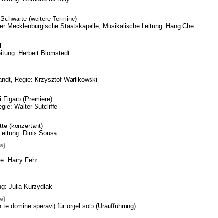
Schwarte (weitere Termine)
eder Mecklenburgische Staatskapelle, Musikalische Leitung: Hang Che
l
itung: Herbert Blomstedt
ndt, Regie: Krzysztof Warlikowski
 Figaro (Premiere)
gie: Walter Sutcliffe
te (konzertant)
Leitung: Dinis Sousa
s)
ie: Harry Fehr
ng: Julia Kurzydlak
e)
n te domine speravi) für orgel solo (Uraufführung)