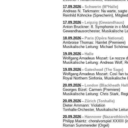
17.09.2026
-
Schwerin (M*Halle)
Andreas N. Tarkmann: Na warte, sagte 
Reinhild Köhncke (Sprecherin), Mitgli
17.09.2026
-
Leipzig (Gewandhaus)
Anton Bruckner: 8. Symphonie in c-Mol
Gewandhausorchester, Musikalische Le
18.09.2026
-
Paris (Opéra National)
Ambroise Thomas: Hamlet (Premiere)
Musikalische Leitung: Michael Schönwa
19.09.2026
-
Halle
Wolfgang Amadeus Mozart: Le nozze di
Musikalische Leitung: Andreas Wolf, Re
19.09.2026
-
Gateshead (The Sage)
Wolfgang Amadeus Mozart: Così fan tut
Royal Northern Sinfonia, Musikalische 
20.09.2026
-
London (Blackheath Hall
Georges Bizet: Carmen (Premiere)
Musikalische Leitung: Chris Stark, Reg
20.09.2026
-
Zürich (Tonhalle)
Dieter Ammann: Violation
Tonhalle-Orchester, Musikalische Leitu
20.09.2026
-
Hannover (Nazarethkirch
Philipp Maintz: choralvorspiel XXXIII (i
Roman Summereder (Orgel)