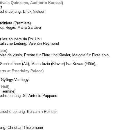
tivals Quincena, Auditorio Kursaal)
ts
sche Leitung: Erick Nielsen
diniera (Premiere)
di, Regie: Maria Sartova
 les soupers du Roi Ubu
alische Leitung: Valentin Reymond
tein)
vita da vuolp, Presto für Flöte und Klavier, Melodie für Flöte solo,
Sonnleithner (Alt), Maria Iazia (Klavier) Iva Kovac (Flöte),
ts at Esterházy Palace)
: György Vashegyi
Hall)
 Termine)
che Leitung: Sir Antonio Pappano
lische Leitung: Benjamin Reiners
tung: Christian Thielemann