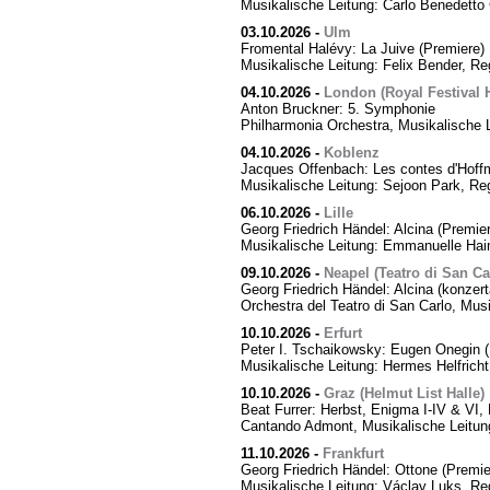
Musikalische Leitung: Carlo Benedetto 
03.10.2026
-
Ulm
Fromental Halévy: La Juive (Premiere)
Musikalische Leitung: Felix Bender, R
04.10.2026
-
London (Royal Festival H
Anton Bruckner: 5. Symphonie
Philharmonia Orchestra, Musikalische 
04.10.2026
-
Koblenz
Jacques Offenbach: Les contes d'Hoff
Musikalische Leitung: Sejoon Park, Reg
06.10.2026
-
Lille
Georg Friedrich Händel: Alcina (Premier
Musikalische Leitung: Emmanuelle Hai
09.10.2026
-
Neapel (Teatro di San Ca
Georg Friedrich Händel: Alcina (konzert
Orchestra del Teatro di San Carlo, Mus
10.10.2026
-
Erfurt
Peter I. Tschaikowsky: Eugen Onegin (
Musikalische Leitung: Hermes Helfricht
10.10.2026
-
Graz (Helmut List Halle)
Beat Furrer: Herbst, Enigma I-IV & VI
Cantando Admont, Musikalische Leitung
11.10.2026
-
Frankfurt
Georg Friedrich Händel: Ottone (Premie
Musikalische Leitung: Václav Luks, Re