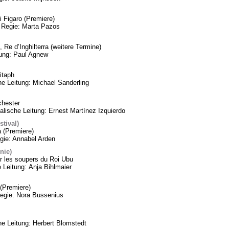
 Figaro (Premiere)
 Regie: Marta Pazos
 Re d’Inghilterra (weitere Termine)
tung: Paul Agnew
itaph
he Leitung: Michael Sanderling
chester
lische Leitung: Ernest Martínez Izquierdo
tival)
a (Premiere)
gie: Annabel Arden
nie)
 les soupers du Roi Ubu
 Leitung: Anja Bihlmaier
(Premiere)
Regie: Nora Bussenius
 Leitung: Herbert Blomstedt