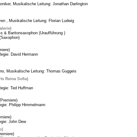
oniker, Musikalische Leitung: Jonathan Darlington
n , Musikalische Leitung: Florian Ludwig
lerie)
ss & Baritonsaxophon (Uraufführung )
k (Saxophon)
iere)
Regie: David Hermann
ino, Musikalische Leitung: Thomas Guggeis
ts Reina Sofia)
Regie: Ted Huffman
Premiere)
Regie: Philipp Himmelmann
miere)
egie: John Dew
o)
remiere)