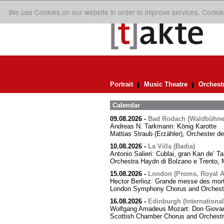
We use Cookies on our website in order to improve services. Cookie
Portrait
Music Theatre
Orchest
Calendar
09.08.2026
-
Bad Rodach (Waldbühne 
Andreas N. Tarkmann: König Karotte
Mattias Straub (Erzähler), Orchester d
10.08.2026
-
La Villa (Badia)
Antonio Salieri: Cublai, gran Kan de’ Ta
Orchestra Haydn di Bolzano e Trento, M
15.08.2026
-
London (Proms, Royal Al
Hector Berlioz: Grande messe des mor
London Symphony Chorus and Orchestra
16.08.2026
-
Edinburgh (International
Wolfgang Amadeus Mozart: Don Giovann
Scottish Chamber Chorus and Orchest