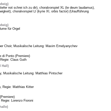
edwig)
 tiefer not schrei ich zu dir), choralvorspiel XL (te deum laudamus),
gkeit), choralvorspiel LI (kyrie XI, orbis factor) (Uraufführung
edwig)
lume für Orgel
ber Choir, Musikalische Leitung: Maxim Emelyanychev
e di Ponto (Premiere)
 Regie: Claus Guth
 Hall)
, Musikalische Leitung: Matthias Pintscher
, Regie: Matthias Kitter
(Premiere)
 Regie: Lorenzo Fioroni
alle)