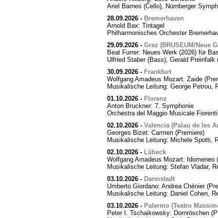
Ariel Barnes (Cello), Nürnberger Symph
28.09.2026
-
Bremerhaven
Arnold Bax: Tintagel
Philharmonisches Orchester Bremerhave
29.09.2026
-
Graz (BRUSEUM/Neue Ga
Beat Furrer: Neues Werk (2026) für Ba
Ulfried Staber (Bass), Gerald Preinfal
30.09.2026
-
Frankfurt
Wolfgang Amadeus Mozart: Zaide (Prem
Musikalische Leitung: George Petrou, 
01.10.2026
-
Florenz
Anton Bruckner: 7. Symphonie
Orchestra del Maggio Musicale Fiorent
02.10.2026
-
Valencia (Palau de les Ar
Georges Bizet: Carmen (Premiere)
Musikalische Leitung: Michele Spotti, 
02.10.2026
-
Lübeck
Wolfgang Amadeus Mozart: Idomeneo (
Musikalische Leitung: Stefan Vladar, 
03.10.2026
-
Darmstadt
Umberto Giordano: Andrea Chénier (Pre
Musikalische Leitung: Daniel Cohen, R
03.10.2026
-
Palermo (Teatro Massim
Peter I. Tschaikowsky: Dornröschen (P