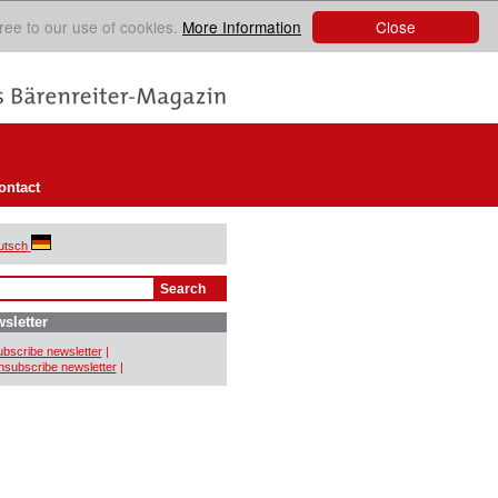
Close
ree to our use of cookies.
More Information
ontact
utsch
sletter
bscribe newsletter
|
subscribe newsletter
|