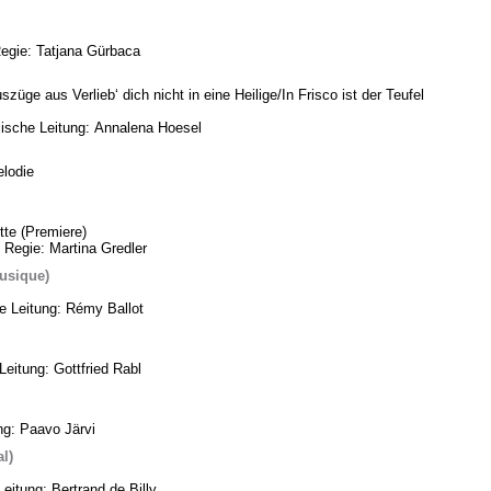
Regie: Tatjana Gürbaca
üge aus Verlieb‘ dich nicht in eine Heilige/In Frisco ist der Teufel
ische Leitung: Annalena Hoesel
lodie
te (Premiere)
 Regie: Martina Gredler
usique)
he Leitung: Rémy Ballot
eitung: Gottfried Rabl
ng: Paavo Järvi
l)
eitung: Bertrand de Billy