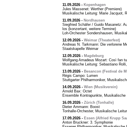
11.09.2026
-
Kopenhagen
Jules Massenet: Werther (Premiere)
Musikalische Leitung: Marie Jacquot, 
11.09.2026
-
Nordhausen
Siegfried Schäfer / Guido Masanetz: Ausz
los (konzertant, weitere Termine)
Loh-Orchester Sondershausen, Musikal
12.09.2026
-
Weimar (Theaterfest)
Andreas N. Tarkmann: Die verlorene Me
Staatskapelle Weimar
12.09.2026
-
Magdeburg
Wolfgang Amadeus Mozart: Così fan tut
Musikalische Leitung: Sebastiano Rolli,
13.09.2026
-
Besancon (Festival de M
Régis Campo: Lumen
Stuttgarter Philharmoniker, Musikalisc
14.09.2026
-
Wien (Musikverein)
Arnold Bax: Octet
Ensemble Kontrapunkte, Musikalische L
16.09.2026
-
Zürich (Tonhalle)
Dieter Ammann: Boost
Tonhalle-Orchester, Musikalische Leitu
17.09.2026
-
Essen (Alfried Krupp Saa
Anton Bruckner: 3. Symphonie
Essener Philharmoniker, Musikalische L