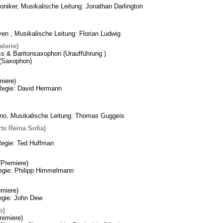
oniker, Musikalische Leitung: Jonathan Darlington
n , Musikalische Leitung: Florian Ludwig
lerie)
ss & Baritonsaxophon (Uraufführung )
k (Saxophon)
iere)
Regie: David Hermann
ino, Musikalische Leitung: Thomas Guggeis
ts Reina Sofia)
Regie: Ted Huffman
Premiere)
Regie: Philipp Himmelmann
miere)
egie: John Dew
o)
remiere)