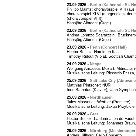
23.09.2026
-
Berlin (Kathedrale St. H
Philipp Maintz: choralvorspiel VIII (aus
choralvorspiel XLVI (morgenglanz der ewi
(choralvorspiel VIII))
Hansjörg Albrecht (Orgel)
23.09.2026
-
Berlin (Kathedrale St. H
Andrea Lorenzo Scartazzini: Brucknerb
Hansjörg Albrecht (Orgel)
23.09.2026
-
Perth (Concert Hall)
Hector Berlioz: Harold en Italie
Timothy Ridout (Viola), Scottish Cham
24.09.2026
-
Neapel
Wolfgang Amadeus Mozart: Mitridate, r
Musikalische Leitung: Riccardo Frizza,
25.09.2026
-
Salt Lake City (Abravanel
Matthias Pintscher: NUR
Inon Barnatan (Klavier), Utah Symphony
25.09.2026
-
Nordhausen
Jules Massenet: Werther (Premiere)
Musikalische Leitung: Jakub Przybicien
26.09.2026
-
Graz
Hector Berlioz: La damnation de Faust 
Musikalische Leitung: Johannes Braun,
26.09.2026
-
Nürnberg (Meistersingerh
Anders Hillborg: Cello Concerto