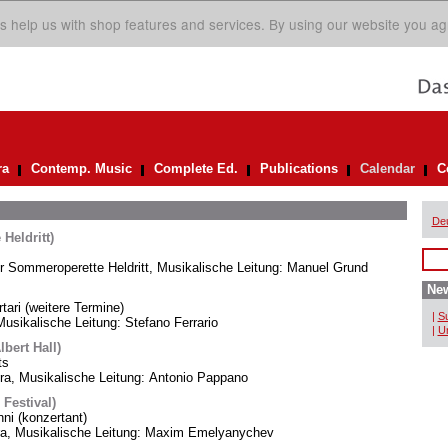
s help us with shop features and services. By using our website you ag
ra
Contemp. Music
Complete Ed.
Publications
Calendar
C
De
Heldritt)
er Sommeroperette Heldritt, Musikalische Leitung: Manuel Grund
New
rtari (weitere Termine)
|
Su
usikalische Leitung: Stefano Ferrario
|
Un
bert Hall)
ts
, Musikalische Leitung: Antonio Pappano
 Festival)
i (konzertant)
ra, Musikalische Leitung: Maxim Emelyanychev