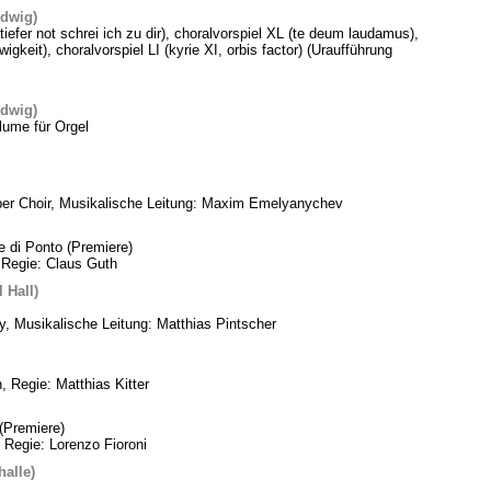
edwig)
 tiefer not schrei ich zu dir), choralvorspiel XL (te deum laudamus),
gkeit), choralvorspiel LI (kyrie XI, orbis factor) (Uraufführung
edwig)
lume für Orgel
ber Choir, Musikalische Leitung: Maxim Emelyanychev
e di Ponto (Premiere)
 Regie: Claus Guth
 Hall)
, Musikalische Leitung: Matthias Pintscher
, Regie: Matthias Kitter
(Premiere)
 Regie: Lorenzo Fioroni
alle)