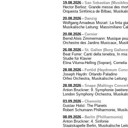
19.08.2026
-
San Sebastian (Musikfes
Hector Berlioz: Grande messe des mor
Orquesta Sinfónica de Bilbao, Musikali
20.08.2026
-
Danzig
Wolfgang Amadeus Mozart: La finta giar
Musikalische Leitung: Massimiliano Cal
20.08.2026
-
Cernier
Bernd Alois Zimmermann: Musique pour
Orchestre des Jardins Musicaux, Musik
26.08.2026
-
St. Gallen (Burg Gallens
Beat Furrer: Canti della tenebra, In mia 
Studie für Klavier
Elina Viluma-Helling (Sopran), Cornelia 
28.08.2026
-
Fertöd (Haydneum Concer
Joseph Haydn: Orlando Paladino
Orfeo Orchestra, Musikalische Leitung
28.08.2026
-
Snape (Maltings Concert 
Anton Bruckner: 9. Symphonie (weitere
London Symphony Orchestra, Musikalis
03.09.2026
-
Chemnitz
Gustav Holst: The Planets
Robert Schumann Philharmonie, Musika
08.09.2026
-
Berlin (Philharmonie)
Anton Bruckner: 4. Sinfonie
Staatskapelle Berlin, Musikalische Lei