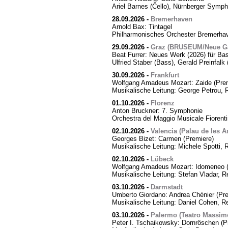
Ariel Barnes (Cello), Nürnberger Symph
28.09.2026
-
Bremerhaven
Arnold Bax: Tintagel
Philharmonisches Orchester Bremerhave
29.09.2026
-
Graz (BRUSEUM/Neue Ga
Beat Furrer: Neues Werk (2026) für Ba
Ulfried Staber (Bass), Gerald Preinfal
30.09.2026
-
Frankfurt
Wolfgang Amadeus Mozart: Zaide (Prem
Musikalische Leitung: George Petrou, 
01.10.2026
-
Florenz
Anton Bruckner: 7. Symphonie
Orchestra del Maggio Musicale Fiorent
02.10.2026
-
Valencia (Palau de les Ar
Georges Bizet: Carmen (Premiere)
Musikalische Leitung: Michele Spotti, 
02.10.2026
-
Lübeck
Wolfgang Amadeus Mozart: Idomeneo (
Musikalische Leitung: Stefan Vladar, 
03.10.2026
-
Darmstadt
Umberto Giordano: Andrea Chénier (Pre
Musikalische Leitung: Daniel Cohen, R
03.10.2026
-
Palermo (Teatro Massim
Peter I. Tschaikowsky: Dornröschen (P