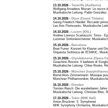
13.10.2026
-
Teneriffa (Auditorio)
Wolfgang Amadeus Mozart: Le nozze di
Musikalische Leitung: Pablo González,
14.10.2026
-
Dijon (Grand Théatre)
Georg Friedrich Händel: Riccardo primo,
Les Arts Florissants, Musikalische Lei
14.10.2026
-
Luzern (KKL)
Andrea Lorenzo Scartazzini: Torso - Ep
Luzerner Sinfonieorchester, Musikalisc
15.10.2026
-
Barcelona
Beat Furrer: Konzert für Klavier und Or
Orquesta Sinfónica de l'ESMUC, Musika
15.10.2026
-
Glyndebourne (Opera Fes
Gioachino Rossini: Il barbiere di Sivigli
Musikalische Leitung: Chloe Rooke, Re
15.10.2026
-
München (Isarphilharmo
Bernd Alois Zimmermann: Musique pour
Münchner Philharmoniker, Musikalische
16.10.2026
-
Dresden
Torsten Rasch: Die wunderbaren Jahre 
Musikalische Leitung: Christian Blex, 
17.10.2026
-
Tokio (NHK Hall)
Anton Bruckner: 5. Symphonie
NHK Symphony Orchestra, Musikalische