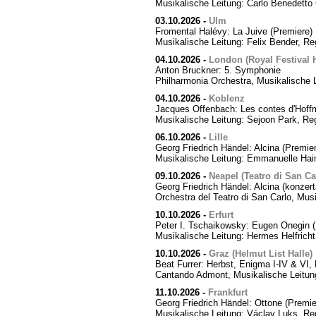
Musikalische Leitung: Carlo Benedetto 
03.10.2026
-
Ulm
Fromental Halévy: La Juive (Premiere)
Musikalische Leitung: Felix Bender, R
04.10.2026
-
London (Royal Festival H
Anton Bruckner: 5. Symphonie
Philharmonia Orchestra, Musikalische 
04.10.2026
-
Koblenz
Jacques Offenbach: Les contes d'Hoff
Musikalische Leitung: Sejoon Park, Reg
06.10.2026
-
Lille
Georg Friedrich Händel: Alcina (Premier
Musikalische Leitung: Emmanuelle Hai
09.10.2026
-
Neapel (Teatro di San Ca
Georg Friedrich Händel: Alcina (konzert
Orchestra del Teatro di San Carlo, Mus
10.10.2026
-
Erfurt
Peter I. Tschaikowsky: Eugen Onegin (
Musikalische Leitung: Hermes Helfricht
10.10.2026
-
Graz (Helmut List Halle)
Beat Furrer: Herbst, Enigma I-IV & VI
Cantando Admont, Musikalische Leitung
11.10.2026
-
Frankfurt
Georg Friedrich Händel: Ottone (Premie
Musikalische Leitung: Václav Luks, Re