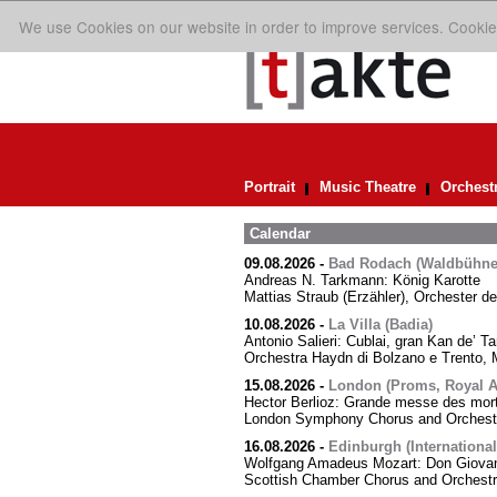
We use Cookies on our website in order to improve services. Cookie
Portrait
Music Theatre
Orchest
Calendar
09.08.2026
-
Bad Rodach (Waldbühne 
Andreas N. Tarkmann: König Karotte
Mattias Straub (Erzähler), Orchester d
10.08.2026
-
La Villa (Badia)
Antonio Salieri: Cublai, gran Kan de’ Ta
Orchestra Haydn di Bolzano e Trento, M
15.08.2026
-
London (Proms, Royal Al
Hector Berlioz: Grande messe des mor
London Symphony Chorus and Orchestra
16.08.2026
-
Edinburgh (International
Wolfgang Amadeus Mozart: Don Giovann
Scottish Chamber Chorus and Orchest