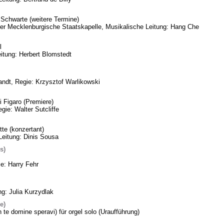
Schwarte (weitere Termine)
eder Mecklenburgische Staatskapelle, Musikalische Leitung: Hang Che
l
itung: Herbert Blomstedt
ndt, Regie: Krzysztof Warlikowski
 Figaro (Premiere)
gie: Walter Sutcliffe
te (konzertant)
Leitung: Dinis Sousa
s)
ie: Harry Fehr
ng: Julia Kurzydlak
e)
n te domine speravi) für orgel solo (Uraufführung)