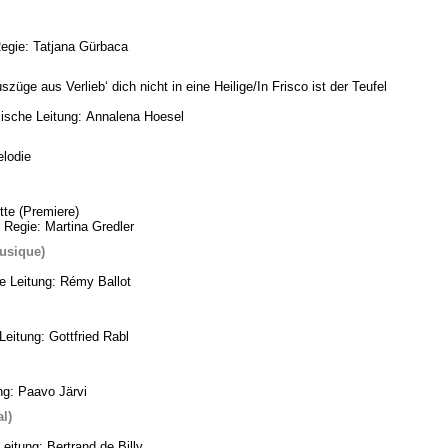
Regie: Tatjana Gürbaca
üge aus Verlieb‘ dich nicht in eine Heilige/In Frisco ist der Teufel
ische Leitung: Annalena Hoesel
lodie
te (Premiere)
 Regie: Martina Gredler
usique)
he Leitung: Rémy Ballot
eitung: Gottfried Rabl
ng: Paavo Järvi
l)
eitung: Bertrand de Billy