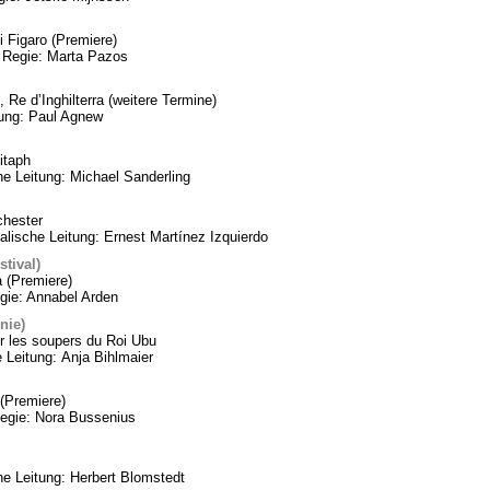
 Figaro (Premiere)
 Regie: Marta Pazos
 Re d’Inghilterra (weitere Termine)
tung: Paul Agnew
itaph
he Leitung: Michael Sanderling
chester
lische Leitung: Ernest Martínez Izquierdo
tival)
a (Premiere)
gie: Annabel Arden
nie)
 les soupers du Roi Ubu
 Leitung: Anja Bihlmaier
(Premiere)
Regie: Nora Bussenius
 Leitung: Herbert Blomstedt