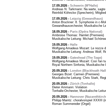
17.09.2026
-
Schwerin (M*Halle)
Andreas N. Tarkmann: Na warte, sagte 
Reinhild Köhncke (Sprecherin), Mitgli
17.09.2026
-
Leipzig (Gewandhaus)
Anton Bruckner: 8. Symphonie in c-Mol
Gewandhausorchester, Musikalische Le
18.09.2026
-
Paris (Opéra National)
Ambroise Thomas: Hamlet (Premiere)
Musikalische Leitung: Michael Schönwa
19.09.2026
-
Halle
Wolfgang Amadeus Mozart: Le nozze di
Musikalische Leitung: Andreas Wolf, Re
19.09.2026
-
Gateshead (The Sage)
Wolfgang Amadeus Mozart: Così fan tut
Royal Northern Sinfonia, Musikalische 
20.09.2026
-
London (Blackheath Hall
Georges Bizet: Carmen (Premiere)
Musikalische Leitung: Chris Stark, Reg
20.09.2026
-
Zürich (Tonhalle)
Dieter Ammann: Violation
Tonhalle-Orchester, Musikalische Leitu
20.09.2026
-
Hannover (Nazarethkirch
Philipp Maintz: choralvorspiel XXXIII (i
Roman Summereder (Orgel)