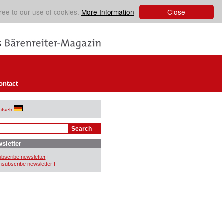
Close
ree to our use of cookies.
More Information
ontact
utsch
sletter
bscribe newsletter
|
subscribe newsletter
|