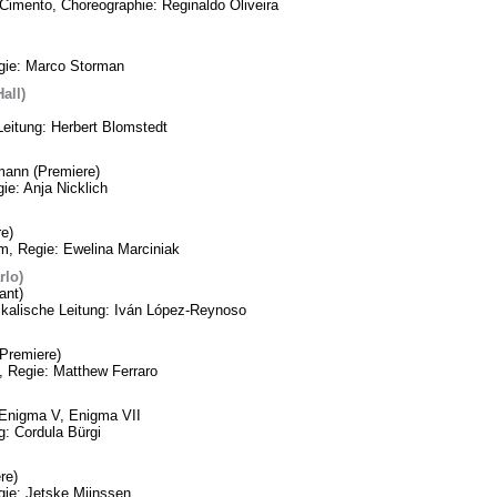
Cimento, Choreographie: Reginaldo Oliveira
egie: Marco Storman
all)
Leitung: Herbert Blomstedt
mann (Premiere)
ie: Anja Nicklich
e)
m, Regie: Ewelina Marciniak
rlo)
ant)
ikalische Leitung: Iván López-Reynoso
Premiere)
, Regie: Matthew Ferraro
, Enigma V, Enigma VII
: Cordula Bürgi
re)
gie: Jetske Mijnssen