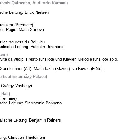
tivals Quincena, Auditorio Kursaal)
ts
sche Leitung: Erick Nielsen
diniera (Premiere)
di, Regie: Maria Sartova
 les soupers du Roi Ubu
alische Leitung: Valentin Reymond
tein)
vita da vuolp, Presto für Flöte und Klavier, Melodie für Flöte solo,
Sonnleithner (Alt), Maria Iazia (Klavier) Iva Kovac (Flöte),
ts at Esterházy Palace)
: György Vashegyi
Hall)
 Termine)
che Leitung: Sir Antonio Pappano
lische Leitung: Benjamin Reiners
tung: Christian Thielemann