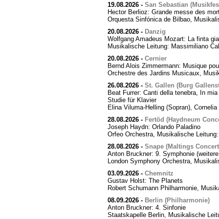
19.08.2026
-
San Sebastian (Musikfes
Hector Berlioz: Grande messe des mor
Orquesta Sinfónica de Bilbao, Musikali
20.08.2026
-
Danzig
Wolfgang Amadeus Mozart: La finta giar
Musikalische Leitung: Massimiliano Cal
20.08.2026
-
Cernier
Bernd Alois Zimmermann: Musique pour
Orchestre des Jardins Musicaux, Musik
26.08.2026
-
St. Gallen (Burg Gallens
Beat Furrer: Canti della tenebra, In mia 
Studie für Klavier
Elina Viluma-Helling (Sopran), Cornelia 
28.08.2026
-
Fertöd (Haydneum Concer
Joseph Haydn: Orlando Paladino
Orfeo Orchestra, Musikalische Leitung
28.08.2026
-
Snape (Maltings Concert 
Anton Bruckner: 9. Symphonie (weitere
London Symphony Orchestra, Musikalis
03.09.2026
-
Chemnitz
Gustav Holst: The Planets
Robert Schumann Philharmonie, Musika
08.09.2026
-
Berlin (Philharmonie)
Anton Bruckner: 4. Sinfonie
Staatskapelle Berlin, Musikalische Lei