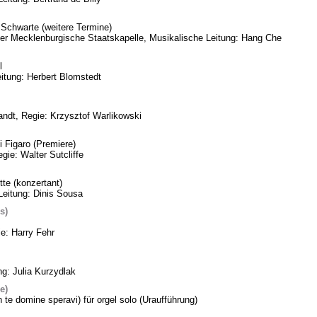
Schwarte (weitere Termine)
eder Mecklenburgische Staatskapelle, Musikalische Leitung: Hang Che
l
itung: Herbert Blomstedt
ndt, Regie: Krzysztof Warlikowski
 Figaro (Premiere)
gie: Walter Sutcliffe
te (konzertant)
Leitung: Dinis Sousa
s)
ie: Harry Fehr
ng: Julia Kurzydlak
e)
n te domine speravi) für orgel solo (Uraufführung)