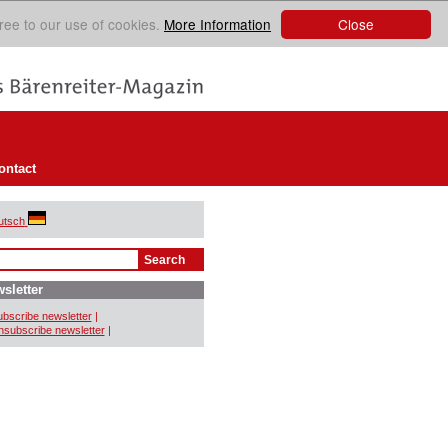
Close
ree to our use of cookies.
More Information
ontact
utsch
sletter
bscribe newsletter
|
subscribe newsletter
|