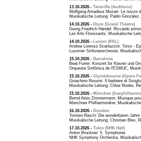
13.10.2026
-
Teneriffa (Auditorio)
Wolfgang Amadeus Mozart: Le nozze di
Musikalische Leitung: Pablo González,
14.10.2026
-
Dijon (Grand Théatre)
Georg Friedrich Händel: Riccardo primo,
Les Arts Florissants, Musikalische Lei
14.10.2026
-
Luzern (KKL)
Andrea Lorenzo Scartazzini: Torso - Ep
Luzerner Sinfonieorchester, Musikalisc
15.10.2026
-
Barcelona
Beat Furrer: Konzert für Klavier und Or
Orquesta Sinfónica de l'ESMUC, Musika
15.10.2026
-
Glyndebourne (Opera Fes
Gioachino Rossini: Il barbiere di Sivigli
Musikalische Leitung: Chloe Rooke, Re
15.10.2026
-
München (Isarphilharmo
Bernd Alois Zimmermann: Musique pour
Münchner Philharmoniker, Musikalische
16.10.2026
-
Dresden
Torsten Rasch: Die wunderbaren Jahre 
Musikalische Leitung: Christian Blex, 
17.10.2026
-
Tokio (NHK Hall)
Anton Bruckner: 5. Symphonie
NHK Symphony Orchestra, Musikalische