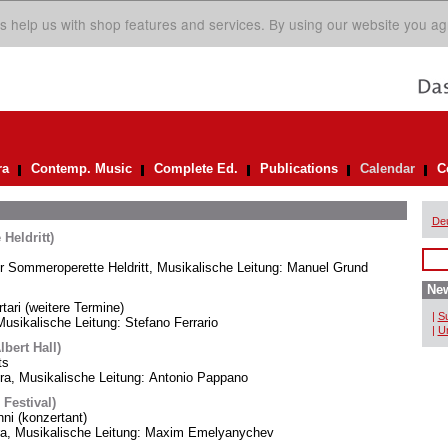
s help us with shop features and services. By using our website you ag
ra
Contemp. Music
Complete Ed.
Publications
Calendar
C
De
Heldritt)
er Sommeroperette Heldritt, Musikalische Leitung: Manuel Grund
New
rtari (weitere Termine)
|
Su
usikalische Leitung: Stefano Ferrario
|
Un
bert Hall)
ts
, Musikalische Leitung: Antonio Pappano
 Festival)
i (konzertant)
ra, Musikalische Leitung: Maxim Emelyanychev