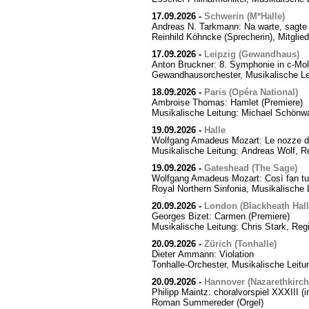
17.09.2026
-
Schwerin (M*Halle)
Andreas N. Tarkmann: Na warte, sagte 
Reinhild Köhncke (Sprecherin), Mitgli
17.09.2026
-
Leipzig (Gewandhaus)
Anton Bruckner: 8. Symphonie in c-Mol
Gewandhausorchester, Musikalische Le
18.09.2026
-
Paris (Opéra National)
Ambroise Thomas: Hamlet (Premiere)
Musikalische Leitung: Michael Schönwa
19.09.2026
-
Halle
Wolfgang Amadeus Mozart: Le nozze di
Musikalische Leitung: Andreas Wolf, Re
19.09.2026
-
Gateshead (The Sage)
Wolfgang Amadeus Mozart: Così fan tut
Royal Northern Sinfonia, Musikalische 
20.09.2026
-
London (Blackheath Hall
Georges Bizet: Carmen (Premiere)
Musikalische Leitung: Chris Stark, Reg
20.09.2026
-
Zürich (Tonhalle)
Dieter Ammann: Violation
Tonhalle-Orchester, Musikalische Leitu
20.09.2026
-
Hannover (Nazarethkirch
Philipp Maintz: choralvorspiel XXXIII (i
Roman Summereder (Orgel)