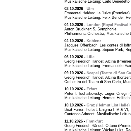
Musikalische Leitung: Carlo Benedetto 
03.10.2026
-
Ulm
Fromental Halévy: La Juive (Premiere)
Musikalische Leitung: Felix Bender, R
04.10.2026
-
London (Royal Festival H
Anton Bruckner: 5. Symphonie
Philharmonia Orchestra, Musikalische 
04.10.2026
-
Koblenz
Jacques Offenbach: Les contes d'Hoff
Musikalische Leitung: Sejoon Park, Reg
06.10.2026
-
Lille
Georg Friedrich Händel: Alcina (Premier
Musikalische Leitung: Emmanuelle Hai
09.10.2026
-
Neapel (Teatro di San Ca
Georg Friedrich Händel: Alcina (konzert
Orchestra del Teatro di San Carlo, Mus
10.10.2026
-
Erfurt
Peter I. Tschaikowsky: Eugen Onegin (
Musikalische Leitung: Hermes Helfricht
10.10.2026
-
Graz (Helmut List Halle)
Beat Furrer: Herbst, Enigma I-IV & VI
Cantando Admont, Musikalische Leitung
11.10.2026
-
Frankfurt
Georg Friedrich Händel: Ottone (Premie
Musikalische Leitung: Václav Luks, Re