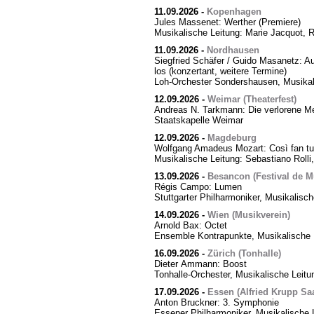
11.09.2026
-
Kopenhagen
Jules Massenet: Werther (Premiere)
Musikalische Leitung: Marie Jacquot, 
11.09.2026
-
Nordhausen
Siegfried Schäfer / Guido Masanetz: Ausz
los (konzertant, weitere Termine)
Loh-Orchester Sondershausen, Musikal
12.09.2026
-
Weimar (Theaterfest)
Andreas N. Tarkmann: Die verlorene Me
Staatskapelle Weimar
12.09.2026
-
Magdeburg
Wolfgang Amadeus Mozart: Così fan tut
Musikalische Leitung: Sebastiano Rolli,
13.09.2026
-
Besancon (Festival de M
Régis Campo: Lumen
Stuttgarter Philharmoniker, Musikalisc
14.09.2026
-
Wien (Musikverein)
Arnold Bax: Octet
Ensemble Kontrapunkte, Musikalische L
16.09.2026
-
Zürich (Tonhalle)
Dieter Ammann: Boost
Tonhalle-Orchester, Musikalische Leitu
17.09.2026
-
Essen (Alfried Krupp Saa
Anton Bruckner: 3. Symphonie
Essener Philharmoniker, Musikalische L