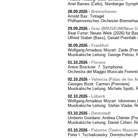
Ariel Barnes (Cello), Nürnberger Symph
28.09.2026
-
Bremerhaven
Arnold Bax: Tintagel
Philharmonisches Orchester Bremerhave
29.09.2026
-
Graz (BRUSEUM/Neue Ga
Beat Furrer: Neues Werk (2026) für Ba
Ulfried Staber (Bass), Gerald Preinfal
30.09.2026
-
Frankfurt
Wolfgang Amadeus Mozart: Zaide (Prem
Musikalische Leitung: George Petrou, 
01.10.2026
-
Florenz
Anton Bruckner: 7. Symphonie
Orchestra del Maggio Musicale Fiorent
02.10.2026
-
Valencia (Palau de les Ar
Georges Bizet: Carmen (Premiere)
Musikalische Leitung: Michele Spotti, 
02.10.2026
-
Lübeck
Wolfgang Amadeus Mozart: Idomeneo (
Musikalische Leitung: Stefan Vladar, 
03.10.2026
-
Darmstadt
Umberto Giordano: Andrea Chénier (Pre
Musikalische Leitung: Daniel Cohen, R
03.10.2026
-
Palermo (Teatro Massim
Peter I. Tschaikowsky: Dornröschen (P