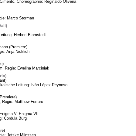
Cimento, Choreographie: Reginaldo Oliveira
egie: Marco Storman
all)
Leitung: Herbert Blomstedt
mann (Premiere)
ie: Anja Nicklich
e)
m, Regie: Ewelina Marciniak
rlo)
ant)
ikalische Leitung: Iván López-Reynoso
Premiere)
, Regie: Matthew Ferraro
, Enigma V, Enigma VII
: Cordula Bürgi
re)
gie: Jetske Mijnssen