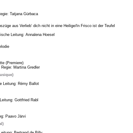
Regie: Tatjana Gürbaca
üge aus Verlieb‘ dich nicht in eine Heilige/In Frisco ist der Teufel
ische Leitung: Annalena Hoesel
lodie
te (Premiere)
 Regie: Martina Gredler
usique)
he Leitung: Rémy Ballot
eitung: Gottfried Rabl
ng: Paavo Järvi
l)
eitung: Bertrand de Billy