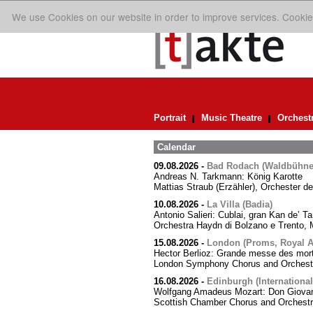
We use Cookies on our website in order to improve services. Cookie
Portrait
Music Theatre
Orchest
Calendar
09.08.2026
-
Bad Rodach (Waldbühne 
Andreas N. Tarkmann: König Karotte
Mattias Straub (Erzähler), Orchester d
10.08.2026
-
La Villa (Badia)
Antonio Salieri: Cublai, gran Kan de’ Ta
Orchestra Haydn di Bolzano e Trento, M
15.08.2026
-
London (Proms, Royal Al
Hector Berlioz: Grande messe des mor
London Symphony Chorus and Orchestra
16.08.2026
-
Edinburgh (International
Wolfgang Amadeus Mozart: Don Giovann
Scottish Chamber Chorus and Orchest