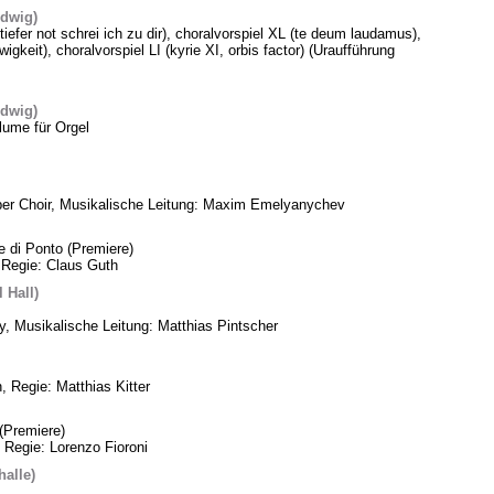
edwig)
 tiefer not schrei ich zu dir), choralvorspiel XL (te deum laudamus),
gkeit), choralvorspiel LI (kyrie XI, orbis factor) (Uraufführung
edwig)
lume für Orgel
ber Choir, Musikalische Leitung: Maxim Emelyanychev
e di Ponto (Premiere)
 Regie: Claus Guth
 Hall)
, Musikalische Leitung: Matthias Pintscher
, Regie: Matthias Kitter
(Premiere)
 Regie: Lorenzo Fioroni
alle)