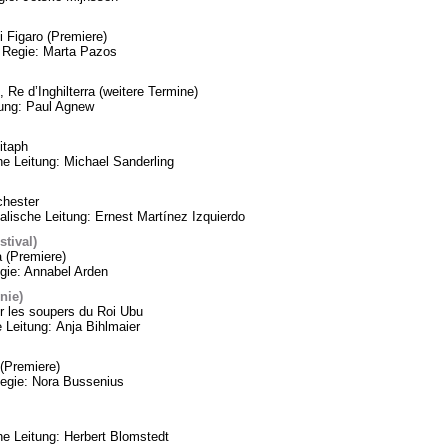
 Figaro (Premiere)
 Regie: Marta Pazos
 Re d’Inghilterra (weitere Termine)
tung: Paul Agnew
itaph
he Leitung: Michael Sanderling
chester
lische Leitung: Ernest Martínez Izquierdo
tival)
a (Premiere)
gie: Annabel Arden
nie)
 les soupers du Roi Ubu
 Leitung: Anja Bihlmaier
(Premiere)
Regie: Nora Bussenius
 Leitung: Herbert Blomstedt