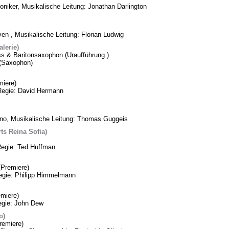
oniker, Musikalische Leitung: Jonathan Darlington
n , Musikalische Leitung: Florian Ludwig
lerie)
ss & Baritonsaxophon (Uraufführung )
k (Saxophon)
iere)
Regie: David Hermann
ino, Musikalische Leitung: Thomas Guggeis
ts Reina Sofia)
Regie: Ted Huffman
Premiere)
Regie: Philipp Himmelmann
miere)
egie: John Dew
o)
remiere)