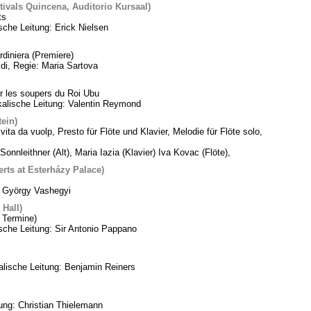
tivals Quincena, Auditorio Kursaal)
ts
sche Leitung: Erick Nielsen
diniera (Premiere)
di, Regie: Maria Sartova
 les soupers du Roi Ubu
alische Leitung: Valentin Reymond
tein)
vita da vuolp, Presto für Flöte und Klavier, Melodie für Flöte solo,
Sonnleithner (Alt), Maria Iazia (Klavier) Iva Kovac (Flöte),
ts at Esterházy Palace)
: György Vashegyi
Hall)
 Termine)
che Leitung: Sir Antonio Pappano
lische Leitung: Benjamin Reiners
tung: Christian Thielemann