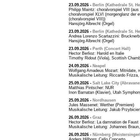
23.09.2026
-
Berlin (Kathedrale St. H
Philipp Maintz: choralvorspiel VIII (aus
choralvorspiel XLVI (morgenglanz der ewi
(choralvorspiel VIII))
Hansjörg Albrecht (Orgel)
23.09.2026
-
Berlin (Kathedrale St. H
Andrea Lorenzo Scartazzini: Brucknerb
Hansjörg Albrecht (Orgel)
23.09.2026
-
Perth (Concert Hall)
Hector Berlioz: Harold en Italie
Timothy Ridout (Viola), Scottish Cham
24.09.2026
-
Neapel
Wolfgang Amadeus Mozart: Mitridate, r
Musikalische Leitung: Riccardo Frizza,
25.09.2026
-
Salt Lake City (Abravanel
Matthias Pintscher: NUR
Inon Barnatan (Klavier), Utah Symphony
25.09.2026
-
Nordhausen
Jules Massenet: Werther (Premiere)
Musikalische Leitung: Jakub Przybicien
26.09.2026
-
Graz
Hector Berlioz: La damnation de Faust 
Musikalische Leitung: Johannes Braun,
26.09.2026
-
Nürnberg (Meistersingerh
Anders Hillborg: Cello Concerto