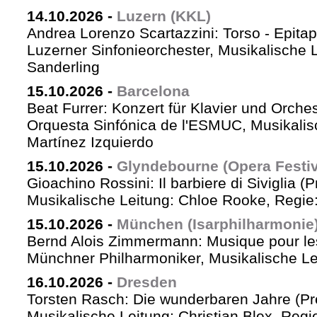
14.10.2026
-
Luzern (KKL)
Andrea Lorenzo Scartazzini: Torso - Epita
Luzerner Sinfonieorchester, Musikalische 
Sanderling
15.10.2026
-
Barcelona
Beat Furrer: Konzert für Klavier und Orches
Orquesta Sinfónica de l'ESMUC, Musikalis
Martínez Izquierdo
15.10.2026
-
Glyndebourne (Opera Festiv
Gioachino Rossini: Il barbiere di Siviglia (
Musikalische Leitung: Chloe Rooke, Regie
15.10.2026
-
München (Isarphilharmonie
Bernd Alois Zimmermann: Musique pour le
Münchner Philharmoniker, Musikalische Lei
16.10.2026
-
Dresden
Torsten Rasch: Die wunderbaren Jahre (Pr
Musikalische Leitung: Christian Blex, Reg