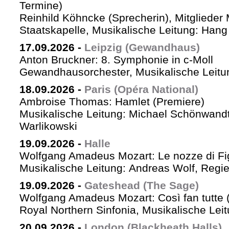
Termine)
Reinhild Köhncke (Sprecherin), Mitglieder
Staatskapelle, Musikalische Leitung: Han
17.09.2026
-
Leipzig (Gewandhaus)
Anton Bruckner: 8. Symphonie in c-Moll
Gewandhausorchester, Musikalische Leitun
18.09.2026
-
Paris (Opéra National)
Ambroise Thomas: Hamlet (Premiere)
Musikalische Leitung: Michael Schönwandt
Warlikowski
19.09.2026
-
Halle
Wolfgang Amadeus Mozart: Le nozze di Fi
Musikalische Leitung: Andreas Wolf, Regie:
19.09.2026
-
Gateshead (The Sage)
Wolfgang Amadeus Mozart: Così fan tutte (
Royal Northern Sinfonia, Musikalische Lei
20.09.2026
-
London (Blackheath Halls)