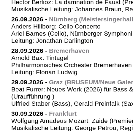
Hector Berlioz: La damnation de Faust (Pr
Musikalische Leitung: Johannes Braun, Re
26.09.2026
-
Nürnberg (Meistersingerhall
Anders Hillborg: Cello Concerto
Ariel Barnes (Cello), Nürnberger Symphoni
Leitung: Jonathan Darlington
28.09.2026
-
Bremerhaven
Arnold Bax: Tintagel
Philharmonisches Orchester Bremerhaven 
Leitung: Florian Ludwig
29.09.2026
-
Graz (BRUSEUM/Neue Galer
Beat Furrer: Neues Werk (2026) für Bass 
(Uraufführung )
Ulfried Staber (Bass), Gerald Preinfalk (S
30.09.2026
-
Frankfurt
Wolfgang Amadeus Mozart: Zaide (Premie
Musikalische Leitung: George Petrou, Reg