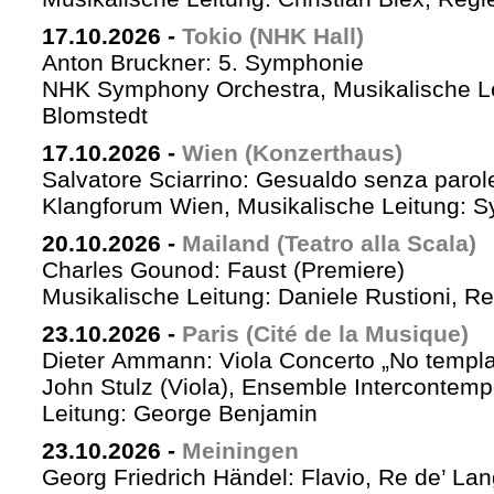
17.10.2026
-
Tokio (NHK Hall)
Anton Bruckner: 5. Symphonie
NHK Symphony Orchestra, Musikalische Le
Blomstedt
17.10.2026
-
Wien (Konzerthaus)
Salvatore Sciarrino: Gesualdo senza parol
Klangforum Wien, Musikalische Leitung: S
20.10.2026
-
Mailand (Teatro alla Scala)
Charles Gounod: Faust (Premiere)
Musikalische Leitung: Daniele Rustioni, R
23.10.2026
-
Paris (Cité de la Musique)
Dieter Ammann: Viola Concerto „No templa
John Stulz (Viola), Ensemble Intercontemp
Leitung: George Benjamin
23.10.2026
-
Meiningen
Georg Friedrich Händel: Flavio, Re de’ La