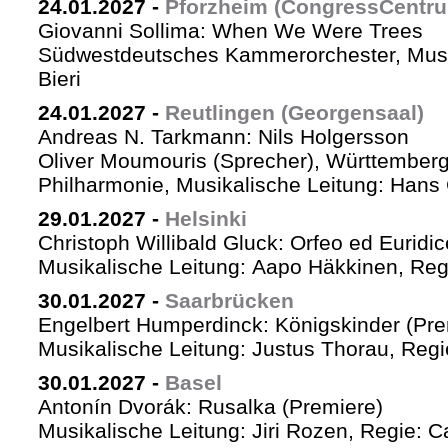
24.01.2027
-
Pforzheim (CongressCentr
Giovanni Sollima: When We Were Trees
Südwestdeutsches Kammerorchester, Musik
Bieri
24.01.2027
-
Reutlingen (Georgensaal)
Andreas N. Tarkmann: Nils Holgersson
Oliver Moumouris (Sprecher), Württember
Philharmonie, Musikalische Leitung: Hans 
29.01.2027
-
Helsinki
Christoph Willibald Gluck: Orfeo ed Euridi
Musikalische Leitung: Aapo Häkkinen, Reg
30.01.2027
-
Saarbrücken
Engelbert Humperdinck: Königskinder (Pre
Musikalische Leitung: Justus Thorau, Reg
30.01.2027
-
Basel
Antonín Dvorák: Rusalka (Premiere)
Musikalische Leitung: Jiri Rozen, Regie: Ca