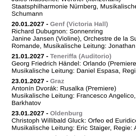
Staatsphilharmonie Nürnberg, Musikalische
Schumann
20.01.2027
-
Genf (Victoria Hall)
Richard Dubugnon: Sonnenring
Janine Jansen (Violine), Orchestre de la S
Romande, Musikalische Leitung: Jonathan
21.01.2027
-
Teneriffa (Auditorio)
Georg Friedrich Händel: Orlando (Premiere
Musikalische Leitung: Daniel Espasa, Regie
23.01.2027
-
Graz
Antonín Dvorák: Rusalka (Premiere)
Musikalische Leitung: Francesco Angelico,
Barkhatov
23.01.2027
-
Oldenburg
Christoph Willibald Gluck: Orfeo ed Euridi
Musikalische Leitung: Eric Staiger, Regie: