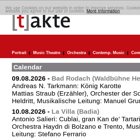
We use Cookies on our website in order to improve services. Cookie
website you agree to our use of cookies.
More Information
Portrait
Music Theatre
Orchestra
Contemp. Music
Comp
Calendar
09.08.2026
-
Bad Rodach (Waldbühne Held
Andreas N. Tarkmann: König Karotte
Mattias Straub (Erzähler), Orchester der 
Heldritt, Musikalische Leitung: Manuel Gru
10.08.2026
-
La Villa (Badia)
Antonio Salieri: Cublai, gran Kan de’ Tartar
Orchestra Haydn di Bolzano e Trento, Mus
Leitung: Stefano Ferrario