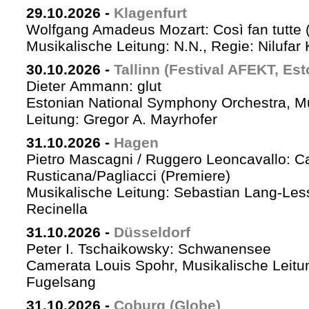
29.10.2026
-
Klagenfurt
Wolfgang Amadeus Mozart: Così fan tutte 
Musikalische Leitung: N.N., Regie: Nilufar
30.10.2026
-
Tallinn (Festival AFEKT, Est
Dieter Ammann: glut
Estonian National Symphony Orchestra, M
Leitung: Gregor A. Mayrhofer
31.10.2026
-
Hagen
Pietro Mascagni / Ruggero Leoncavallo: Ca
Rusticana/Pagliacci (Premiere)
Musikalische Leitung: Sebastian Lang-Les
Recinella
31.10.2026
-
Düsseldorf
Peter I. Tschaikowsky: Schwanensee
Camerata Louis Spohr, Musikalische Leitu
Fugelsang
31.10.2026
-
Coburg (Globe)