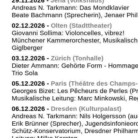
29.11.2026
-
Jena (Volkshaus)
Andreas N. Tarkmann: Das Mondklavier
Beate Bachmann (Sprecherin), Jenaer Phi
02.12.2026
-
Olten (Stadttheater)
Giovanni Sollima: Violoncelles, vibrez!
Münchener Kammerorchester, Musikalische
Giglberger
03.12.2026
-
Zürich (Tonhalle)
Dieter Ammann: Gehörte Form - Hommag
Trio Sola
05.12.2026
-
Paris (Théâtre des Champs-
Georges Bizet: Les Pêcheurs de Perles (P
Musikalische Leitung: Marc Minkowski, Reg
06.12.2026
-
Dresden (Kulturpalast)
Andreas N. Tarkmann: Nils Holgersson (au
Erik Brünner (Sprecher), Jugendsinfonieorc
Schütz-Konservatorium, Dresdner Philhar