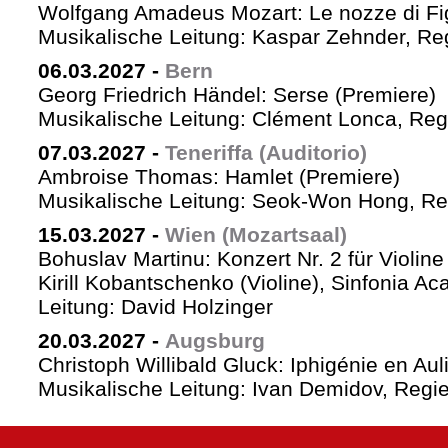
Wolfgang Amadeus Mozart: Le nozze di Fi
Musikalische Leitung: Kaspar Zehnder, Re
06.03.2027
-
Bern
Georg Friedrich Händel: Serse (Premiere)
Musikalische Leitung: Clément Lonca, Regi
07.03.2027
-
Teneriffa (Auditorio)
Ambroise Thomas: Hamlet (Premiere)
Musikalische Leitung: Seok-Won Hong, Reg
15.03.2027
-
Wien (Mozartsaal)
Bohuslav Martinu: Konzert Nr. 2 für Violin
Kirill Kobantschenko (Violine), Sinfonia A
Leitung: David Holzinger
20.03.2027
-
Augsburg
Christoph Willibald Gluck: Iphigénie en Aul
Musikalische Leitung: Ivan Demidov, Regie