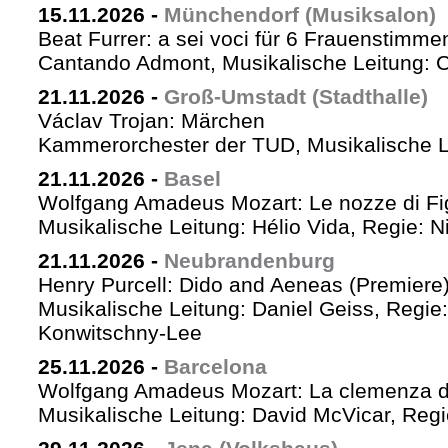
15.11.2026
-
Münchendorf (Musiksalon)
Beat Furrer: a sei voci für 6 Frauenstimme
Cantando Admont, Musikalische Leitung: C
21.11.2026
-
Groß-Umstadt (Stadthalle)
Václav Trojan: Märchen
Kammerorchester der TUD, Musikalische Le
21.11.2026
-
Basel
Wolfgang Amadeus Mozart: Le nozze di Fi
Musikalische Leitung: Hélio Vida, Regie: 
21.11.2026
-
Neubrandenburg
Henry Purcell: Dido and Aeneas (Premiere
Musikalische Leitung: Daniel Geiss, Regie
Konwitschny-Lee
25.11.2026
-
Barcelona
Wolfgang Amadeus Mozart: La clemenza di
Musikalische Leitung: David McVicar, Reg