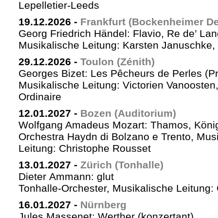
Lepelletier-Leeds
19.12.2026
-
Frankfurt (Bockenheimer De
Georg Friedrich Händel: Flavio, Re de’ La
Musikalische Leitung: Karsten Januschke,
29.12.2026
-
Toulon (Zénith)
Georges Bizet: Les Pêcheurs de Perles (P
Musikalische Leitung: Victorien Vanoosten,
Ordinaire
12.01.2027
-
Bozen (Auditorium)
Wolfgang Amadeus Mozart: Thamos, König
Orchestra Haydn di Bolzano e Trento, Mus
Leitung: Christophe Rousset
13.01.2027
-
Zürich (Tonhalle)
Dieter Ammann: glut
Tonhalle-Orchester, Musikalische Leitung
16.01.2027
-
Nürnberg
Jules Massenet: Werther (konzertant)