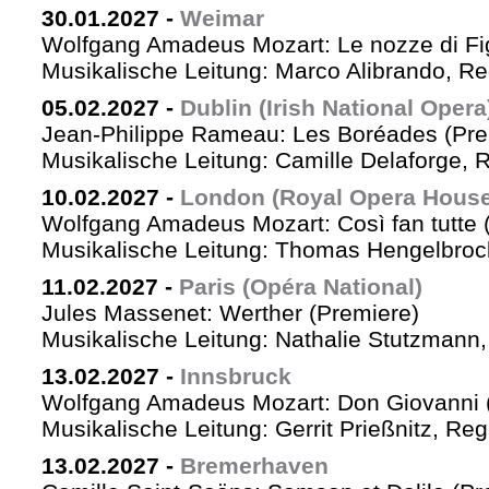
30.01.2027
-
Weimar
Wolfgang Amadeus Mozart: Le nozze di Fi
Musikalische Leitung: Marco Alibrando, R
05.02.2027
-
Dublin (Irish National Opera
Jean-Philippe Rameau: Les Boréades (Pre
Musikalische Leitung: Camille Delaforge, R
10.02.2027
-
London (Royal Opera House
Wolfgang Amadeus Mozart: Così fan tutte 
Musikalische Leitung: Thomas Hengelbrock
11.02.2027
-
Paris (Opéra National)
Jules Massenet: Werther (Premiere)
Musikalische Leitung: Nathalie Stutzmann
13.02.2027
-
Innsbruck
Wolfgang Amadeus Mozart: Don Giovanni 
Musikalische Leitung: Gerrit Prießnitz, Re
13.02.2027
-
Bremerhaven