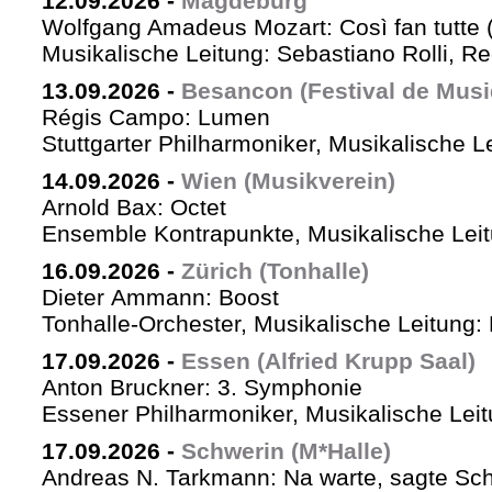
12.09.2026
-
Magdeburg
Wolfgang Amadeus Mozart: Così fan tutte 
Musikalische Leitung: Sebastiano Rolli, Re
13.09.2026
-
Besancon (Festival de Musi
Régis Campo: Lumen
Stuttgarter Philharmoniker, Musikalische L
14.09.2026
-
Wien (Musikverein)
Arnold Bax: Octet
Ensemble Kontrapunkte, Musikalische Leitu
16.09.2026
-
Zürich (Tonhalle)
Dieter Ammann: Boost
Tonhalle-Orchester, Musikalische Leitung:
17.09.2026
-
Essen (Alfried Krupp Saal)
Anton Bruckner: 3. Symphonie
Essener Philharmoniker, Musikalische Leitu
17.09.2026
-
Schwerin (M*Halle)
Andreas N. Tarkmann: Na warte, sagte Sch