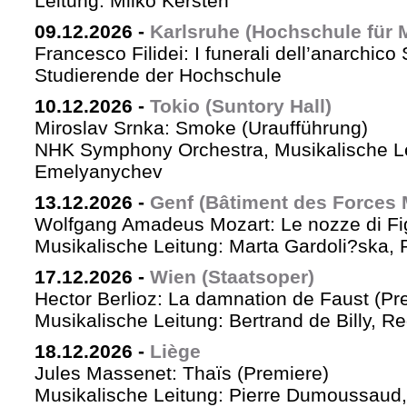
Leitung: Milko Kersten
09.12.2026
-
Karlsruhe (Hochschule für 
Francesco Filidei: I funerali dell’anarchico 
Studierende der Hochschule
10.12.2026
-
Tokio (Suntory Hall)
Miroslav Srnka: Smoke (Uraufführung)
NHK Symphony Orchestra, Musikalische L
Emelyanychev
13.12.2026
-
Genf (Bâtiment des Forces 
Wolfgang Amadeus Mozart: Le nozze di Fi
Musikalische Leitung: Marta Gardoli?ska, 
17.12.2026
-
Wien (Staatsoper)
Hector Berlioz: La damnation de Faust (Pr
Musikalische Leitung: Bertrand de Billy, Re
18.12.2026
-
Liège
Jules Massenet: Thaïs (Premiere)
Musikalische Leitung: Pierre Dumoussaud, 