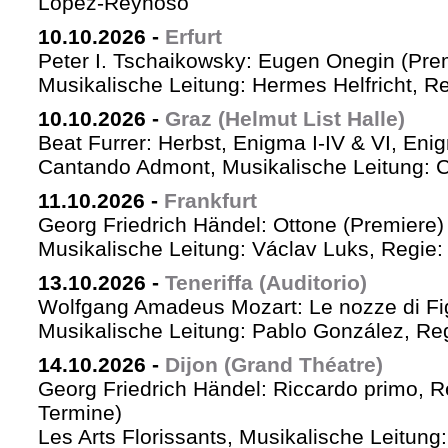
López-Reynoso
10.10.2026
-
Erfurt
Peter I. Tschaikowsky: Eugen Onegin (Pre
Musikalische Leitung: Hermes Helfricht, R
10.10.2026
-
Graz (Helmut List Halle)
Beat Furrer: Herbst, Enigma I-IV & VI, Eni
Cantando Admont, Musikalische Leitung: C
11.10.2026
-
Frankfurt
Georg Friedrich Händel: Ottone (Premiere)
Musikalische Leitung: Václav Luks, Regie:
13.10.2026
-
Teneriffa (Auditorio)
Wolfgang Amadeus Mozart: Le nozze di Fi
Musikalische Leitung: Pablo González, Re
14.10.2026
-
Dijon (Grand Théatre)
Georg Friedrich Händel: Riccardo primo, Re 
Termine)
Les Arts Florissants, Musikalische Leitun