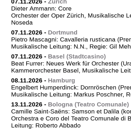
07.11.2026
-
Zürich
Dieter Ammann: Core
Orchester der Oper Zürich, Musikalische L
Noseda
07.11.2026
-
Dortmund
Pietro Mascagni: Cavalleria rusticana (Pre
Musikalische Leitung: N.N., Regie: Gil Me
07.11.2026
-
Basel (Stadtcasino)
Beat Furrer: Neues Werk für Orchester (Ur
Kammerorchester Basel, Musikalische Leit
08.11.2026
-
Hamburg
Engelbert Humperdinck: Dornröschen (Pre
Musikalische Leitung: Markus Poschner, 
13.11.2026
-
Bologna (Teatro Comunale)
Camille Saint-Saëns: Samson et Dalila (ko
Orchestra e Coro del Teatro Comunale di B
Leitung: Roberto Abbado