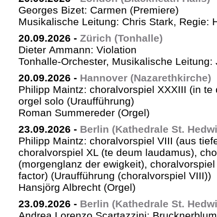
Georges Bizet: Carmen (Premiere)
Musikalische Leitung: Chris Stark, Regie: 
20.09.2026
-
Zürich (Tonhalle)
Dieter Ammann: Violation
Tonhalle-Orchester, Musikalische Leitung: 
20.09.2026
-
Hannover (Nazarethkirche)
Philipp Maintz: choralvorspiel XXXIII (in te
orgel solo (Uraufführung)
Roman Summereder (Orgel)
23.09.2026
-
Berlin (Kathedrale St. Hedw
Philipp Maintz: choralvorspiel VIII (aus tiefe
choralvorspiel XL (te deum laudamus), cho
(morgenglanz der ewigkeit), choralvorspiel L
factor) (Uraufführung (choralvorspiel VIII))
Hansjörg Albrecht (Orgel)
23.09.2026
-
Berlin (Kathedrale St. Hedw
Andrea Lorenzo Scartazzini: Brucknerblum