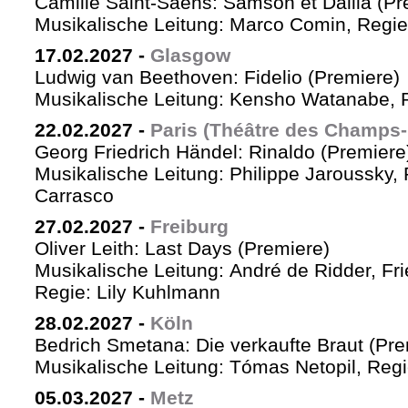
Camille Saint-Saëns: Samson et Dalila (Pr
Musikalische Leitung: Marco Comin, Regie
17.02.2027
-
Glasgow
Ludwig van Beethoven: Fidelio (Premiere)
Musikalische Leitung: Kensho Watanabe, R
22.02.2027
-
Paris (Théâtre des Champs-
Georg Friedrich Händel: Rinaldo (Premiere
Musikalische Leitung: Philippe Jaroussky, 
Carrasco
27.02.2027
-
Freiburg
Oliver Leith: Last Days (Premiere)
Musikalische Leitung: André de Ridder, Fr
Regie: Lily Kuhlmann
28.02.2027
-
Köln
Bedrich Smetana: Die verkaufte Braut (Pre
Musikalische Leitung: Tómas Netopil, Regi
05.03.2027
-
Metz