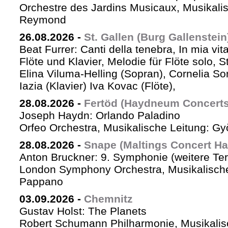
Orchestre des Jardins Musicaux, Musikalis
Reymond
26.08.2026
-
St. Gallen (Burg Gallenstein
Beat Furrer: Canti della tenebra, In mia vit
Flöte und Klavier, Melodie für Flöte solo, St
Elina Viluma-Helling (Sopran), Cornelia Son
Iazia (Klavier) Iva Kovac (Flöte),
28.08.2026
-
Fertöd (Haydneum Concerts 
Joseph Haydn: Orlando Paladino
Orfeo Orchestra, Musikalische Leitung: G
28.08.2026
-
Snape (Maltings Concert Hal
Anton Bruckner: 9. Symphonie (weitere Te
London Symphony Orchestra, Musikalische 
Pappano
03.09.2026
-
Chemnitz
Gustav Holst: The Planets
Robert Schumann Philharmonie, Musikalis