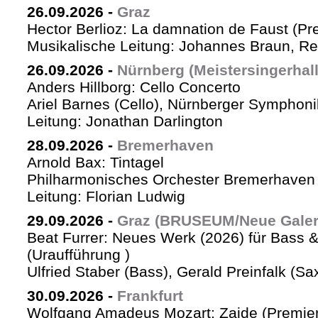
26.09.2026
-
Graz
Hector Berlioz: La damnation de Faust (Pr
Musikalische Leitung: Johannes Braun, Re
26.09.2026
-
Nürnberg (Meistersingerhall
Anders Hillborg: Cello Concerto
Ariel Barnes (Cello), Nürnberger Symphoni
Leitung: Jonathan Darlington
28.09.2026
-
Bremerhaven
Arnold Bax: Tintagel
Philharmonisches Orchester Bremerhaven 
Leitung: Florian Ludwig
29.09.2026
-
Graz (BRUSEUM/Neue Galer
Beat Furrer: Neues Werk (2026) für Bass 
(Uraufführung )
Ulfried Staber (Bass), Gerald Preinfalk (S
30.09.2026
-
Frankfurt
Wolfgang Amadeus Mozart: Zaide (Premie