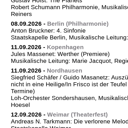
Gustav Holst: The Planets
Robert Schumann Philharmonie, Musikalis
Reiners
08.09.2026
-
Berlin (Philharmonie)
Anton Bruckner: 4. Sinfonie
Staatskapelle Berlin, Musikalische Leitung
11.09.2026
-
Kopenhagen
Jules Massenet: Werther (Premiere)
Musikalische Leitung: Marie Jacquot, Regi
11.09.2026
-
Nordhausen
Siegfried Schäfer / Guido Masanetz: Auszü
nicht in eine Heilige/In Frisco ist der Teufe
Termine)
Loh-Orchester Sondershausen, Musikalisc
Hoesel
12.09.2026
-
Weimar (Theaterfest)
Andreas N. Tarkmann: Die verlorene Melod