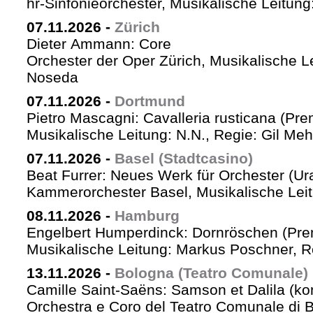
hr-Sinfonieorchester, Musikalische Leitu
07.11.2026
-
Zürich
Dieter Ammann: Core
Orchester der Oper Zürich, Musikalische L
Noseda
07.11.2026
-
Dortmund
Pietro Mascagni: Cavalleria rusticana (Pre
Musikalische Leitung: N.N., Regie: Gil Me
07.11.2026
-
Basel (Stadtcasino)
Beat Furrer: Neues Werk für Orchester (Ur
Kammerorchester Basel, Musikalische Leit
08.11.2026
-
Hamburg
Engelbert Humperdinck: Dornröschen (Pre
Musikalische Leitung: Markus Poschner, 
13.11.2026
-
Bologna (Teatro Comunale)
Camille Saint-Saëns: Samson et Dalila (ko
Orchestra e Coro del Teatro Comunale di B