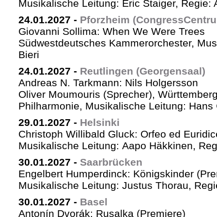
Musikalische Leitung: Eric Staiger, Regie:
24.01.2027
-
Pforzheim (CongressCentr
Giovanni Sollima: When We Were Trees
Südwestdeutsches Kammerorchester, Musik
Bieri
24.01.2027
-
Reutlingen (Georgensaal)
Andreas N. Tarkmann: Nils Holgersson
Oliver Moumouris (Sprecher), Württember
Philharmonie, Musikalische Leitung: Hans 
29.01.2027
-
Helsinki
Christoph Willibald Gluck: Orfeo ed Euridi
Musikalische Leitung: Aapo Häkkinen, Reg
30.01.2027
-
Saarbrücken
Engelbert Humperdinck: Königskinder (Pre
Musikalische Leitung: Justus Thorau, Reg
30.01.2027
-
Basel
Antonín Dvorák: Rusalka (Premiere)