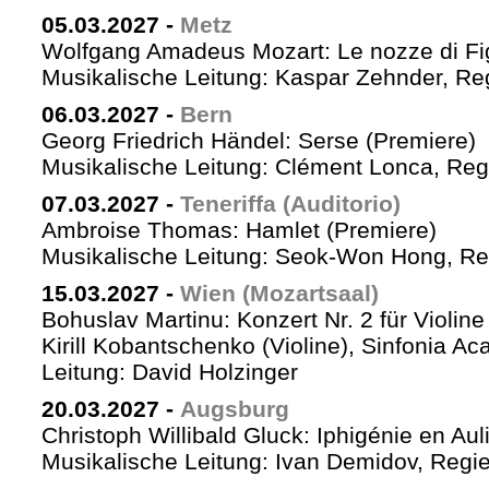
05.03.2027
-
Metz
Wolfgang Amadeus Mozart: Le nozze di Fi
Musikalische Leitung: Kaspar Zehnder, Re
06.03.2027
-
Bern
Georg Friedrich Händel: Serse (Premiere)
Musikalische Leitung: Clément Lonca, Regi
07.03.2027
-
Teneriffa (Auditorio)
Ambroise Thomas: Hamlet (Premiere)
Musikalische Leitung: Seok-Won Hong, Reg
15.03.2027
-
Wien (Mozartsaal)
Bohuslav Martinu: Konzert Nr. 2 für Violin
Kirill Kobantschenko (Violine), Sinfonia A
Leitung: David Holzinger
20.03.2027
-
Augsburg
Christoph Willibald Gluck: Iphigénie en Aul
Musikalische Leitung: Ivan Demidov, Regie