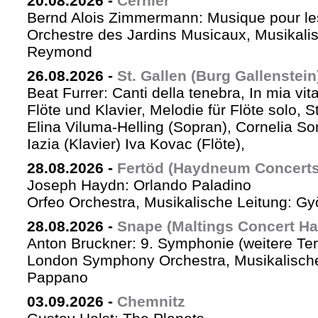
20.08.2026
-
Cernier
Bernd Alois Zimmermann: Musique pour le
Orchestre des Jardins Musicaux, Musikalis
Reymond
26.08.2026
-
St. Gallen (Burg Gallenstein
Beat Furrer: Canti della tenebra, In mia vit
Flöte und Klavier, Melodie für Flöte solo, St
Elina Viluma-Helling (Sopran), Cornelia Son
Iazia (Klavier) Iva Kovac (Flöte),
28.08.2026
-
Fertöd (Haydneum Concerts 
Joseph Haydn: Orlando Paladino
Orfeo Orchestra, Musikalische Leitung: G
28.08.2026
-
Snape (Maltings Concert Hal
Anton Bruckner: 9. Symphonie (weitere Te
London Symphony Orchestra, Musikalische 
Pappano
03.09.2026
-
Chemnitz