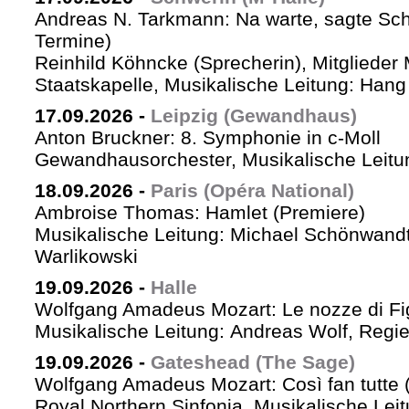
Andreas N. Tarkmann: Na warte, sagte Sch
Termine)
Reinhild Köhncke (Sprecherin), Mitglieder
Staatskapelle, Musikalische Leitung: Han
17.09.2026
-
Leipzig (Gewandhaus)
Anton Bruckner: 8. Symphonie in c-Moll
Gewandhausorchester, Musikalische Leitun
18.09.2026
-
Paris (Opéra National)
Ambroise Thomas: Hamlet (Premiere)
Musikalische Leitung: Michael Schönwandt
Warlikowski
19.09.2026
-
Halle
Wolfgang Amadeus Mozart: Le nozze di Fi
Musikalische Leitung: Andreas Wolf, Regie:
19.09.2026
-
Gateshead (The Sage)
Wolfgang Amadeus Mozart: Così fan tutte (
Royal Northern Sinfonia, Musikalische Lei