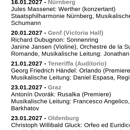
16.01.2027
-
Nürnberg
Jules Massenet: Werther (konzertant)
Staatsphilharmonie Nürnberg, Musikalische
Schumann
20.01.2027
-
Genf (Victoria Hall)
Richard Dubugnon: Sonnenring
Janine Jansen (Violine), Orchestre de la S
Romande, Musikalische Leitung: Jonathan
21.01.2027
-
Teneriffa (Auditorio)
Georg Friedrich Händel: Orlando (Premiere
Musikalische Leitung: Daniel Espasa, Regie
23.01.2027
-
Graz
Antonín Dvorák: Rusalka (Premiere)
Musikalische Leitung: Francesco Angelico,
Barkhatov
23.01.2027
-
Oldenburg
Christoph Willibald Gluck: Orfeo ed Euridi