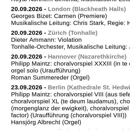
20.09.2026
-
London (Blackheath Halls)
Georges Bizet: Carmen (Premiere)
Musikalische Leitung: Chris Stark, Regie: 
20.09.2026
-
Zürich (Tonhalle)
Dieter Ammann: Violation
Tonhalle-Orchester, Musikalische Leitung: 
20.09.2026
-
Hannover (Nazarethkirche)
Philipp Maintz: choralvorspiel XXXIII (in te
orgel solo (Uraufführung)
Roman Summereder (Orgel)
23.09.2026
-
Berlin (Kathedrale St. Hedw
Philipp Maintz: choralvorspiel VIII (aus tiefe
choralvorspiel XL (te deum laudamus), cho
(morgenglanz der ewigkeit), choralvorspiel L
factor) (Uraufführung (choralvorspiel VIII))
Hansjörg Albrecht (Orgel)