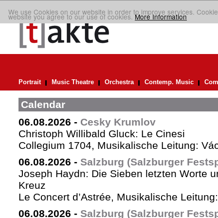
We use Cookies on our website in order to improve services. Cookie
website you agree to our use of cookies.
More Information
Portrait
Music Theatre
Orchestra
Contemp. Music
Comp
Calendar
06.08.2026
-
Cesky Krumlov
Christoph Willibald Gluck: Le Cinesi
Collegium 1704, Musikalische Leitung: Vá
06.08.2026
-
Salzburg (Salzburger Festsp
Joseph Haydn: Die Sieben letzten Worte u
Kreuz
Le Concert d’Astrée, Musikalische Leitun
06.08.2026
-
Salzburg (Salzburger Festsp