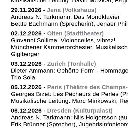
Musikalische Leitung: David McVicar, Reg
29.11.2026
-
Jena (Volkshaus)
Andreas N. Tarkmann: Das Mondklavier
Beate Bachmann (Sprecherin), Jenaer Phi
02.12.2026
-
Olten (Stadttheater)
Giovanni Sollima: Violoncelles, vibrez!
Münchener Kammerorchester, Musikalische
Giglberger
03.12.2026
-
Zürich (Tonhalle)
Dieter Ammann: Gehörte Form - Hommag
Trio Sola
05.12.2026
-
Paris (Théâtre des Champs-
Georges Bizet: Les Pêcheurs de Perles (P
Musikalische Leitung: Marc Minkowski, Reg
06.12.2026
-
Dresden (Kulturpalast)
Andreas N. Tarkmann: Nils Holgersson (au
Erik Brünner (Sprecher), Jugendsinfonieorc