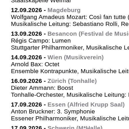
Staatskapelle Weimar
12.09.2026
-
Magdeburg
Wolfgang Amadeus Mozart: Così fan tutte 
Musikalische Leitung: Sebastiano Rolli, Re
13.09.2026
-
Besancon (Festival de Musi
Régis Campo: Lumen
Stuttgarter Philharmoniker, Musikalische L
14.09.2026
-
Wien (Musikverein)
Arnold Bax: Octet
Ensemble Kontrapunkte, Musikalische Leitu
16.09.2026
-
Zürich (Tonhalle)
Dieter Ammann: Boost
Tonhalle-Orchester, Musikalische Leitung:
17.09.2026
-
Essen (Alfried Krupp Saal)
Anton Bruckner: 3. Symphonie
Essener Philharmoniker, Musikalische Leitu
17.09.2026
-
Schwerin (M*Halle)