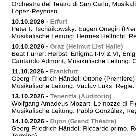
Orchestra del Teatro di San Carlo, Musikal
López-Reynoso
10.10.2026
-
Erfurt
Peter I. Tschaikowsky: Eugen Onegin (Pre
Musikalische Leitung: Hermes Helfricht, R
10.10.2026
-
Graz (Helmut List Halle)
Beat Furrer: Herbst, Enigma I-IV & VI, Eni
Cantando Admont, Musikalische Leitung: C
11.10.2026
-
Frankfurt
Georg Friedrich Händel: Ottone (Premiere)
Musikalische Leitung: Václav Luks, Regie:
13.10.2026
-
Teneriffa (Auditorio)
Wolfgang Amadeus Mozart: Le nozze di Fi
Musikalische Leitung: Pablo González, Re
14.10.2026
-
Dijon (Grand Théatre)
Georg Friedrich Händel: Riccardo primo, Re 
Termine)