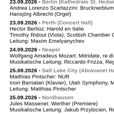
23.09.2026
-
Berlin (Kathedrale St. Hedw
Andrea Lorenzo Scartazzini: Brucknerblum
Hansjörg Albrecht (Orgel)
23.09.2026
-
Perth (Concert Hall)
Hector Berlioz: Harold en Italie
Timothy Ridout (Viola), Scottish Chamber 
Leitung: Maxim Emelyanychev
24.09.2026
-
Neapel
Wolfgang Amadeus Mozart: Mitridate, re di
Musikalische Leitung: Riccardo Frizza, Re
25.09.2026
-
Salt Lake City (Abravanel Ha
Matthias Pintscher: NUR
Inon Barnatan (Klavier), Utah Symphony, 
Leitung: Matthias Pintscher
25.09.2026
-
Nordhausen
Jules Massenet: Werther (Premiere)
Musikalische Leitung: Jakub Przybicien, Re