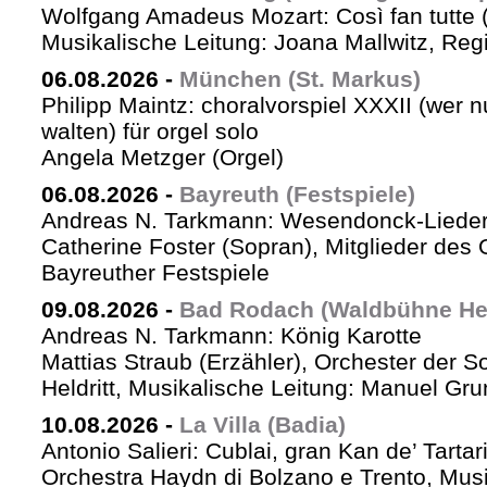
Wolfgang Amadeus Mozart: Così fan tutte 
Musikalische Leitung: Joana Mallwitz, Regi
06.08.2026
-
München (St. Markus)
Philipp Maintz: choralvorspiel XXXII (wer nu
walten) für orgel solo
Angela Metzger (Orgel)
06.08.2026
-
Bayreuth (Festspiele)
Andreas N. Tarkmann: Wesendonck-Lieder 
Catherine Foster (Sopran), Mitglieder des 
Bayreuther Festspiele
09.08.2026
-
Bad Rodach (Waldbühne Held
Andreas N. Tarkmann: König Karotte
Mattias Straub (Erzähler), Orchester der 
Heldritt, Musikalische Leitung: Manuel Gru
10.08.2026
-
La Villa (Badia)
Antonio Salieri: Cublai, gran Kan de’ Tartar
Orchestra Haydn di Bolzano e Trento, Mus