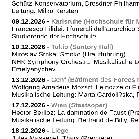
Schütz-Konservatorium, Dresdner Philhar
Leitung: Milko Kersten
09.12.2026
-
Karlsruhe (Hochschule für 
Francesco Filidei: I funerali dell’anarchico 
Studierende der Hochschule
10.12.2026
-
Tokio (Suntory Hall)
Miroslav Srnka: Smoke (Uraufführung)
NHK Symphony Orchestra, Musikalische L
Emelyanychev
13.12.2026
-
Genf (Bâtiment des Forces 
Wolfgang Amadeus Mozart: Le nozze di Fi
Musikalische Leitung: Marta Gardoli?ska, 
17.12.2026
-
Wien (Staatsoper)
Hector Berlioz: La damnation de Faust (Pr
Musikalische Leitung: Bertrand de Billy, Re
18.12.2026
-
Liège
Jules Massenet: Thaïs (Premiere)