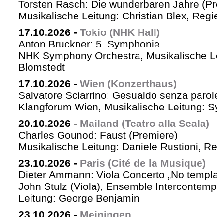
Torsten Rasch: Die wunderbaren Jahre (Pr
Musikalische Leitung: Christian Blex, Reg
17.10.2026
-
Tokio (NHK Hall)
Anton Bruckner: 5. Symphonie
NHK Symphony Orchestra, Musikalische Le
Blomstedt
17.10.2026
-
Wien (Konzerthaus)
Salvatore Sciarrino: Gesualdo senza parol
Klangforum Wien, Musikalische Leitung: S
20.10.2026
-
Mailand (Teatro alla Scala)
Charles Gounod: Faust (Premiere)
Musikalische Leitung: Daniele Rustioni, R
23.10.2026
-
Paris (Cité de la Musique)
Dieter Ammann: Viola Concerto „No templa
John Stulz (Viola), Ensemble Intercontemp
Leitung: George Benjamin
23.10.2026
-
Meiningen