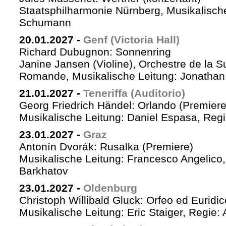
Staatsphilharmonie Nürnberg, Musikalische
Schumann
20.01.2027
-
Genf (Victoria Hall)
Richard Dubugnon: Sonnenring
Janine Jansen (Violine), Orchestre de la S
Romande, Musikalische Leitung: Jonathan
21.01.2027
-
Teneriffa (Auditorio)
Georg Friedrich Händel: Orlando (Premiere
Musikalische Leitung: Daniel Espasa, Regie
23.01.2027
-
Graz
Antonín Dvorák: Rusalka (Premiere)
Musikalische Leitung: Francesco Angelico,
Barkhatov
23.01.2027
-
Oldenburg
Christoph Willibald Gluck: Orfeo ed Euridi
Musikalische Leitung: Eric Staiger, Regie: