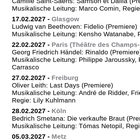
Camille Saint-Saëns: Samson et Dalila (Pr
Musikalische Leitung: Marco Comin, Regie
17.02.2027
-
Glasgow
Ludwig van Beethoven: Fidelio (Premiere)
Musikalische Leitung: Kensho Watanabe, R
22.02.2027
-
Paris (Théâtre des Champs-
Georg Friedrich Händel: Rinaldo (Premiere
Musikalische Leitung: Philippe Jaroussky, 
Carrasco
27.02.2027
-
Freiburg
Oliver Leith: Last Days (Premiere)
Musikalische Leitung: André de Ridder, Fr
Regie: Lily Kuhlmann
28.02.2027
-
Köln
Bedrich Smetana: Die verkaufte Braut (Pre
Musikalische Leitung: Tómas Netopil, Regi
05.03.2027
-
Metz