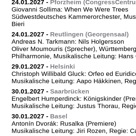
24.01.2027
-
Pforzheim (CongressCentr
Giovanni Sollima: When We Were Trees
Südwestdeutsches Kammerorchester, Musik
Bieri
24.01.2027
-
Reutlingen (Georgensaal)
Andreas N. Tarkmann: Nils Holgersson
Oliver Moumouris (Sprecher), Württember
Philharmonie, Musikalische Leitung: Hans 
29.01.2027
-
Helsinki
Christoph Willibald Gluck: Orfeo ed Euridi
Musikalische Leitung: Aapo Häkkinen, Reg
30.01.2027
-
Saarbrücken
Engelbert Humperdinck: Königskinder (Pre
Musikalische Leitung: Justus Thorau, Reg
30.01.2027
-
Basel
Antonín Dvorák: Rusalka (Premiere)
Musikalische Leitung: Jiri Rozen, Regie: Ca