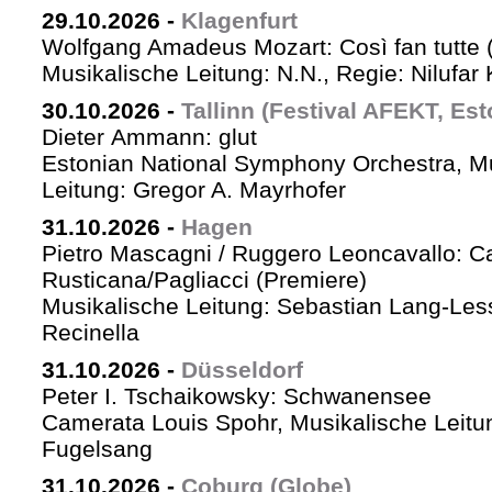
29.10.2026
-
Klagenfurt
Wolfgang Amadeus Mozart: Così fan tutte 
Musikalische Leitung: N.N., Regie: Nilufar
30.10.2026
-
Tallinn (Festival AFEKT, Est
Dieter Ammann: glut
Estonian National Symphony Orchestra, M
Leitung: Gregor A. Mayrhofer
31.10.2026
-
Hagen
Pietro Mascagni / Ruggero Leoncavallo: Ca
Rusticana/Pagliacci (Premiere)
Musikalische Leitung: Sebastian Lang-Les
Recinella
31.10.2026
-
Düsseldorf
Peter I. Tschaikowsky: Schwanensee
Camerata Louis Spohr, Musikalische Leitu
Fugelsang
31.10.2026
-
Coburg (Globe)