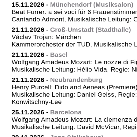
15.11.2026
-
Münchendorf (Musiksalon)
Beat Furrer: a sei voci für 6 Frauenstimme
Cantando Admont, Musikalische Leitung: C
21.11.2026
-
Groß-Umstadt (Stadthalle)
Václav Trojan: Märchen
Kammerorchester der TUD, Musikalische Le
21.11.2026
-
Basel
Wolfgang Amadeus Mozart: Le nozze di Fi
Musikalische Leitung: Hélio Vida, Regie: 
21.11.2026
-
Neubrandenburg
Henry Purcell: Dido and Aeneas (Premiere
Musikalische Leitung: Daniel Geiss, Regie
Konwitschny-Lee
25.11.2026
-
Barcelona
Wolfgang Amadeus Mozart: La clemenza di
Musikalische Leitung: David McVicar, Reg