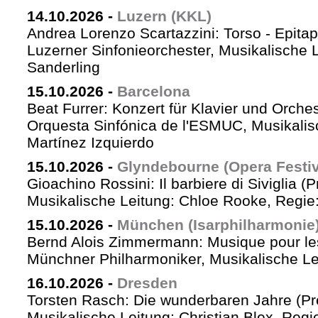
14.10.2026
-
Luzern (KKL)
Andrea Lorenzo Scartazzini: Torso - Epita
Luzerner Sinfonieorchester, Musikalische 
Sanderling
15.10.2026
-
Barcelona
Beat Furrer: Konzert für Klavier und Orches
Orquesta Sinfónica de l'ESMUC, Musikalis
Martínez Izquierdo
15.10.2026
-
Glyndebourne (Opera Festiv
Gioachino Rossini: Il barbiere di Siviglia (
Musikalische Leitung: Chloe Rooke, Regie
15.10.2026
-
München (Isarphilharmonie
Bernd Alois Zimmermann: Musique pour le
Münchner Philharmoniker, Musikalische Lei
16.10.2026
-
Dresden
Torsten Rasch: Die wunderbaren Jahre (Pr
Musikalische Leitung: Christian Blex, Reg