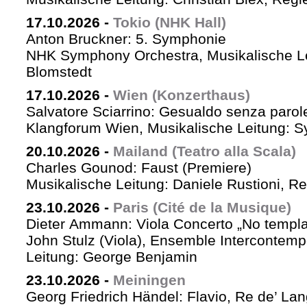
17.10.2026
-
Tokio (NHK Hall)
Anton Bruckner: 5. Symphonie
NHK Symphony Orchestra, Musikalische Le
Blomstedt
17.10.2026
-
Wien (Konzerthaus)
Salvatore Sciarrino: Gesualdo senza parol
Klangforum Wien, Musikalische Leitung: S
20.10.2026
-
Mailand (Teatro alla Scala)
Charles Gounod: Faust (Premiere)
Musikalische Leitung: Daniele Rustioni, R
23.10.2026
-
Paris (Cité de la Musique)
Dieter Ammann: Viola Concerto „No templa
John Stulz (Viola), Ensemble Intercontemp
Leitung: George Benjamin
23.10.2026
-
Meiningen
Georg Friedrich Händel: Flavio, Re de’ La