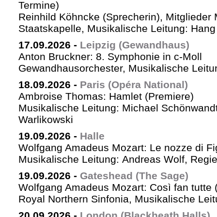
Termine)
Reinhild Köhncke (Sprecherin), Mitglieder
Staatskapelle, Musikalische Leitung: Han
17.09.2026
-
Leipzig (Gewandhaus)
Anton Bruckner: 8. Symphonie in c-Moll
Gewandhausorchester, Musikalische Leitun
18.09.2026
-
Paris (Opéra National)
Ambroise Thomas: Hamlet (Premiere)
Musikalische Leitung: Michael Schönwandt
Warlikowski
19.09.2026
-
Halle
Wolfgang Amadeus Mozart: Le nozze di Fi
Musikalische Leitung: Andreas Wolf, Regie:
19.09.2026
-
Gateshead (The Sage)
Wolfgang Amadeus Mozart: Così fan tutte (
Royal Northern Sinfonia, Musikalische Lei
20.09.2026
-
London (Blackheath Halls)