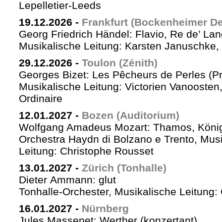
Lepelletier-Leeds
19.12.2026
-
Frankfurt (Bockenheimer De
Georg Friedrich Händel: Flavio, Re de’ La
Musikalische Leitung: Karsten Januschke,
29.12.2026
-
Toulon (Zénith)
Georges Bizet: Les Pêcheurs de Perles (P
Musikalische Leitung: Victorien Vanoosten,
Ordinaire
12.01.2027
-
Bozen (Auditorium)
Wolfgang Amadeus Mozart: Thamos, König
Orchestra Haydn di Bolzano e Trento, Mus
Leitung: Christophe Rousset
13.01.2027
-
Zürich (Tonhalle)
Dieter Ammann: glut
Tonhalle-Orchester, Musikalische Leitung
16.01.2027
-
Nürnberg
Jules Massenet: Werther (konzertant)