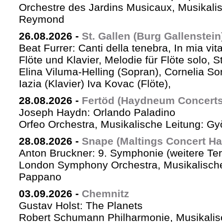
Orchestre des Jardins Musicaux, Musikalis
Reymond
26.08.2026
-
St. Gallen (Burg Gallenstein
Beat Furrer: Canti della tenebra, In mia vit
Flöte und Klavier, Melodie für Flöte solo, St
Elina Viluma-Helling (Sopran), Cornelia Son
Iazia (Klavier) Iva Kovac (Flöte),
28.08.2026
-
Fertöd (Haydneum Concerts 
Joseph Haydn: Orlando Paladino
Orfeo Orchestra, Musikalische Leitung: G
28.08.2026
-
Snape (Maltings Concert Hal
Anton Bruckner: 9. Symphonie (weitere Te
London Symphony Orchestra, Musikalische 
Pappano
03.09.2026
-
Chemnitz
Gustav Holst: The Planets
Robert Schumann Philharmonie, Musikalis