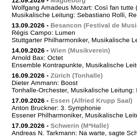
12.09.2026
-
Magdeburg
Wolfgang Amadeus Mozart: Così fan tutte 
Musikalische Leitung: Sebastiano Rolli, Re
13.09.2026
-
Besancon (Festival de Musi
Régis Campo: Lumen
Stuttgarter Philharmoniker, Musikalische L
14.09.2026
-
Wien (Musikverein)
Arnold Bax: Octet
Ensemble Kontrapunkte, Musikalische Leitu
16.09.2026
-
Zürich (Tonhalle)
Dieter Ammann: Boost
Tonhalle-Orchester, Musikalische Leitung:
17.09.2026
-
Essen (Alfried Krupp Saal)
Anton Bruckner: 3. Symphonie
Essener Philharmoniker, Musikalische Leitu
17.09.2026
-
Schwerin (M*Halle)
Andreas N. Tarkmann: Na warte, sagte Sch