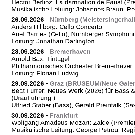
Hector Berlioz: La damnation de Faust (Pr
Musikalische Leitung: Johannes Braun, Re
26.09.2026
-
Nürnberg (Meistersingerhall
Anders Hillborg: Cello Concerto
Ariel Barnes (Cello), Nürnberger Symphoni
Leitung: Jonathan Darlington
28.09.2026
-
Bremerhaven
Arnold Bax: Tintagel
Philharmonisches Orchester Bremerhaven 
Leitung: Florian Ludwig
29.09.2026
-
Graz (BRUSEUM/Neue Galer
Beat Furrer: Neues Werk (2026) für Bass 
(Uraufführung )
Ulfried Staber (Bass), Gerald Preinfalk (S
30.09.2026
-
Frankfurt
Wolfgang Amadeus Mozart: Zaide (Premie
Musikalische Leitung: George Petrou, Reg