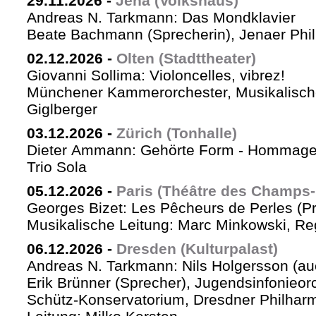
29.11.2026
-
Jena (Volkshaus)
Andreas N. Tarkmann: Das Mondklavier
Beate Bachmann (Sprecherin), Jenaer Phi
02.12.2026
-
Olten (Stadttheater)
Giovanni Sollima: Violoncelles, vibrez!
Münchener Kammerorchester, Musikalische
Giglberger
03.12.2026
-
Zürich (Tonhalle)
Dieter Ammann: Gehörte Form - Hommag
Trio Sola
05.12.2026
-
Paris (Théâtre des Champs-
Georges Bizet: Les Pêcheurs de Perles (P
Musikalische Leitung: Marc Minkowski, Reg
06.12.2026
-
Dresden (Kulturpalast)
Andreas N. Tarkmann: Nils Holgersson (au
Erik Brünner (Sprecher), Jugendsinfonieorc
Schütz-Konservatorium, Dresdner Philhar