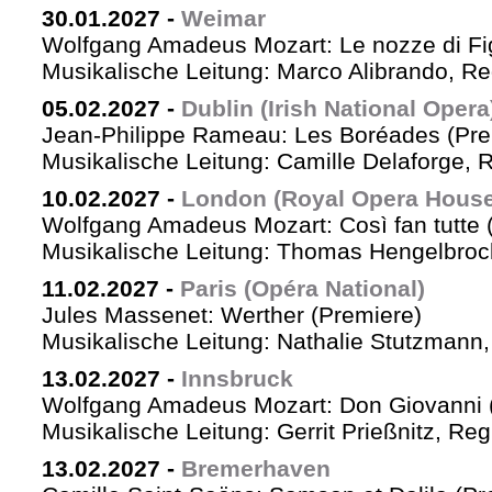
30.01.2027
-
Weimar
Wolfgang Amadeus Mozart: Le nozze di Fi
Musikalische Leitung: Marco Alibrando, R
05.02.2027
-
Dublin (Irish National Opera
Jean-Philippe Rameau: Les Boréades (Pre
Musikalische Leitung: Camille Delaforge, R
10.02.2027
-
London (Royal Opera House
Wolfgang Amadeus Mozart: Così fan tutte 
Musikalische Leitung: Thomas Hengelbrock
11.02.2027
-
Paris (Opéra National)
Jules Massenet: Werther (Premiere)
Musikalische Leitung: Nathalie Stutzmann
13.02.2027
-
Innsbruck
Wolfgang Amadeus Mozart: Don Giovanni 
Musikalische Leitung: Gerrit Prießnitz, Re
13.02.2027
-
Bremerhaven