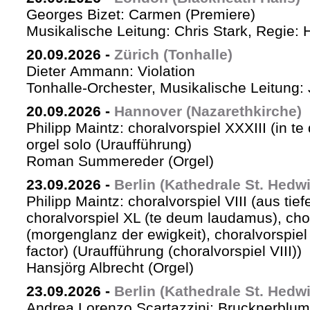
Georges Bizet: Carmen (Premiere)
Musikalische Leitung: Chris Stark, Regie: 
20.09.2026
-
Zürich (Tonhalle)
Dieter Ammann: Violation
Tonhalle-Orchester, Musikalische Leitung: 
20.09.2026
-
Hannover (Nazarethkirche)
Philipp Maintz: choralvorspiel XXXIII (in te
orgel solo (Uraufführung)
Roman Summereder (Orgel)
23.09.2026
-
Berlin (Kathedrale St. Hedw
Philipp Maintz: choralvorspiel VIII (aus tiefe
choralvorspiel XL (te deum laudamus), cho
(morgenglanz der ewigkeit), choralvorspiel L
factor) (Uraufführung (choralvorspiel VIII))
Hansjörg Albrecht (Orgel)
23.09.2026
-
Berlin (Kathedrale St. Hedw
Andrea Lorenzo Scartazzini: Brucknerblum