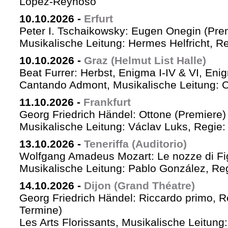
López-Reynoso
10.10.2026
-
Erfurt
Peter I. Tschaikowsky: Eugen Onegin (Pre
Musikalische Leitung: Hermes Helfricht, R
10.10.2026
-
Graz (Helmut List Halle)
Beat Furrer: Herbst, Enigma I-IV & VI, Eni
Cantando Admont, Musikalische Leitung: C
11.10.2026
-
Frankfurt
Georg Friedrich Händel: Ottone (Premiere)
Musikalische Leitung: Václav Luks, Regie:
13.10.2026
-
Teneriffa (Auditorio)
Wolfgang Amadeus Mozart: Le nozze di Fi
Musikalische Leitung: Pablo González, Re
14.10.2026
-
Dijon (Grand Théatre)
Georg Friedrich Händel: Riccardo primo, Re 
Termine)
Les Arts Florissants, Musikalische Leitun