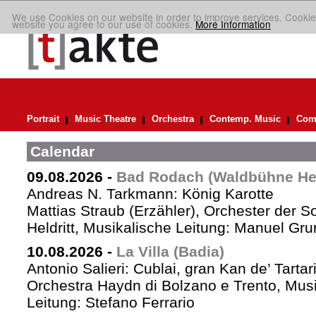
We use Cookies on our website in order to improve services. Cookie
website you agree to our use of cookies.
More Information
Portrait
Music Theatre
Orchestra
Contemp. Music
Comp
Calendar
09.08.2026
-
Bad Rodach (Waldbühne Held
Andreas N. Tarkmann: König Karotte
Mattias Straub (Erzähler), Orchester der 
Heldritt, Musikalische Leitung: Manuel Gru
10.08.2026
-
La Villa (Badia)
Antonio Salieri: Cublai, gran Kan de’ Tartar
Orchestra Haydn di Bolzano e Trento, Mus
Leitung: Stefano Ferrario