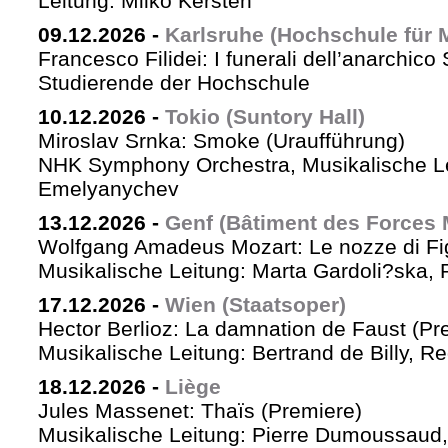
Leitung: Milko Kersten
09.12.2026
-
Karlsruhe (Hochschule für 
Francesco Filidei: I funerali dell’anarchico 
Studierende der Hochschule
10.12.2026
-
Tokio (Suntory Hall)
Miroslav Srnka: Smoke (Uraufführung)
NHK Symphony Orchestra, Musikalische L
Emelyanychev
13.12.2026
-
Genf (Bâtiment des Forces 
Wolfgang Amadeus Mozart: Le nozze di Fi
Musikalische Leitung: Marta Gardoli?ska, 
17.12.2026
-
Wien (Staatsoper)
Hector Berlioz: La damnation de Faust (Pr
Musikalische Leitung: Bertrand de Billy, Re
18.12.2026
-
Liège
Jules Massenet: Thaïs (Premiere)
Musikalische Leitung: Pierre Dumoussaud, 