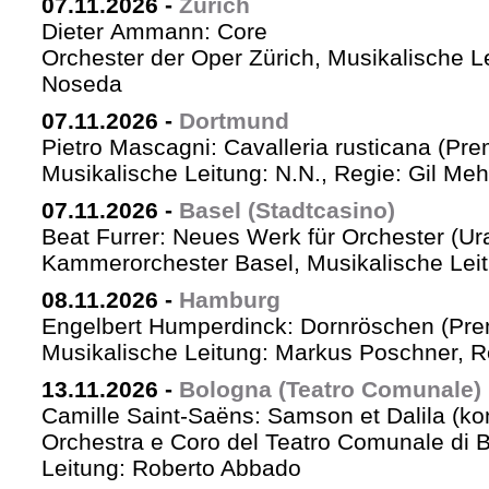
07.11.2026
-
Zürich
Dieter Ammann: Core
Orchester der Oper Zürich, Musikalische L
Noseda
07.11.2026
-
Dortmund
Pietro Mascagni: Cavalleria rusticana (Pre
Musikalische Leitung: N.N., Regie: Gil Me
07.11.2026
-
Basel (Stadtcasino)
Beat Furrer: Neues Werk für Orchester (Ur
Kammerorchester Basel, Musikalische Leit
08.11.2026
-
Hamburg
Engelbert Humperdinck: Dornröschen (Pre
Musikalische Leitung: Markus Poschner, 
13.11.2026
-
Bologna (Teatro Comunale)
Camille Saint-Saëns: Samson et Dalila (ko
Orchestra e Coro del Teatro Comunale di B
Leitung: Roberto Abbado