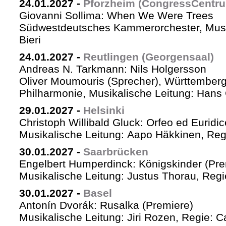
24.01.2027
-
Pforzheim (CongressCentr
Giovanni Sollima: When We Were Trees
Südwestdeutsches Kammerorchester, Musik
Bieri
24.01.2027
-
Reutlingen (Georgensaal)
Andreas N. Tarkmann: Nils Holgersson
Oliver Moumouris (Sprecher), Württember
Philharmonie, Musikalische Leitung: Hans 
29.01.2027
-
Helsinki
Christoph Willibald Gluck: Orfeo ed Euridi
Musikalische Leitung: Aapo Häkkinen, Reg
30.01.2027
-
Saarbrücken
Engelbert Humperdinck: Königskinder (Pre
Musikalische Leitung: Justus Thorau, Reg
30.01.2027
-
Basel
Antonín Dvorák: Rusalka (Premiere)
Musikalische Leitung: Jiri Rozen, Regie: Ca