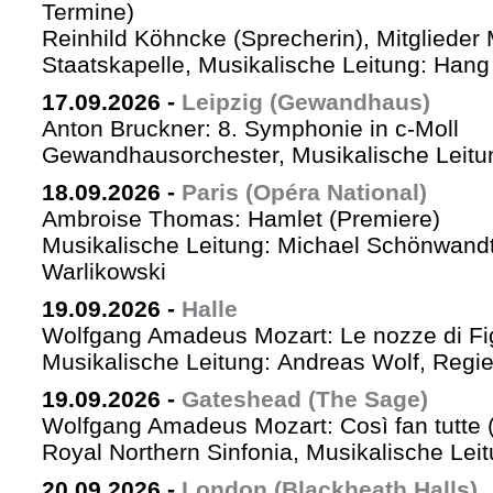
Termine)
Reinhild Köhncke (Sprecherin), Mitglieder
Staatskapelle, Musikalische Leitung: Han
17.09.2026
-
Leipzig (Gewandhaus)
Anton Bruckner: 8. Symphonie in c-Moll
Gewandhausorchester, Musikalische Leitun
18.09.2026
-
Paris (Opéra National)
Ambroise Thomas: Hamlet (Premiere)
Musikalische Leitung: Michael Schönwandt
Warlikowski
19.09.2026
-
Halle
Wolfgang Amadeus Mozart: Le nozze di Fi
Musikalische Leitung: Andreas Wolf, Regie:
19.09.2026
-
Gateshead (The Sage)
Wolfgang Amadeus Mozart: Così fan tutte (
Royal Northern Sinfonia, Musikalische Lei
20.09.2026
-
London (Blackheath Halls)