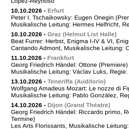
López-Reynoso
10.10.2026
-
Erfurt
Peter I. Tschaikowsky: Eugen Onegin (Pre
Musikalische Leitung: Hermes Helfricht, R
10.10.2026
-
Graz (Helmut List Halle)
Beat Furrer: Herbst, Enigma I-IV & VI, Eni
Cantando Admont, Musikalische Leitung: C
11.10.2026
-
Frankfurt
Georg Friedrich Händel: Ottone (Premiere)
Musikalische Leitung: Václav Luks, Regie:
13.10.2026
-
Teneriffa (Auditorio)
Wolfgang Amadeus Mozart: Le nozze di Fi
Musikalische Leitung: Pablo González, Re
14.10.2026
-
Dijon (Grand Théatre)
Georg Friedrich Händel: Riccardo primo, Re 
Termine)
Les Arts Florissants, Musikalische Leitun