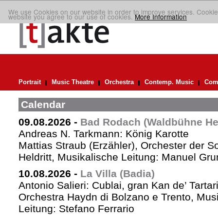
We use Cookies on our website in order to improve services. Cookie
website you agree to our use of cookies.
More Information
Portrait
Music Theatre
Orchestra
Contemp. Music
Comp
Calendar
09.08.2026
-
Bad Rodach (Waldbühne Held
Andreas N. Tarkmann: König Karotte
Mattias Straub (Erzähler), Orchester der 
Heldritt, Musikalische Leitung: Manuel Gru
10.08.2026
-
La Villa (Badia)
Antonio Salieri: Cublai, gran Kan de’ Tartar
Orchestra Haydn di Bolzano e Trento, Mus
Leitung: Stefano Ferrario