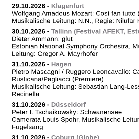
29.10.2026
-
Klagenfurt
Wolfgang Amadeus Mozart: Così fan tutte 
Musikalische Leitung: N.N., Regie: Nilufar
30.10.2026
-
Tallinn (Festival AFEKT, Est
Dieter Ammann: glut
Estonian National Symphony Orchestra, M
Leitung: Gregor A. Mayrhofer
31.10.2026
-
Hagen
Pietro Mascagni / Ruggero Leoncavallo: Ca
Rusticana/Pagliacci (Premiere)
Musikalische Leitung: Sebastian Lang-Les
Recinella
31.10.2026
-
Düsseldorf
Peter I. Tschaikowsky: Schwanensee
Camerata Louis Spohr, Musikalische Leitu
Fugelsang
31.10.2026
-
Coburg (Globe)