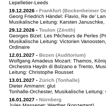
Lepelletier-Leeds
19.12.2026
-
Frankfurt (Bockenheimer De
Georg Friedrich Händel: Flavio, Re de’ La
Musikalische Leitung: Karsten Januschke,
29.12.2026
-
Toulon (Zénith)
Georges Bizet: Les Pêcheurs de Perles (P
Musikalische Leitung: Victorien Vanoosten,
Ordinaire
12.01.2027
-
Bozen (Auditorium)
Wolfgang Amadeus Mozart: Thamos, König
Orchestra Haydn di Bolzano e Trento, Mus
Leitung: Christophe Rousset
13.01.2027
-
Zürich (Tonhalle)
Dieter Ammann: glut
Tonhalle-Orchester, Musikalische Leitung
16.01.2027
-
Nürnberg
Jules Massenet: Werther (konzertant)