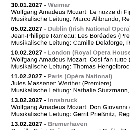
30.01.2027
-
Weimar
Wolfgang Amadeus Mozart: Le nozze di Fi
Musikalische Leitung: Marco Alibrando, R
05.02.2027
-
Dublin (Irish National Opera
Jean-Philippe Rameau: Les Boréades (Pre
Musikalische Leitung: Camille Delaforge, R
10.02.2027
-
London (Royal Opera House
Wolfgang Amadeus Mozart: Così fan tutte 
Musikalische Leitung: Thomas Hengelbrock
11.02.2027
-
Paris (Opéra National)
Jules Massenet: Werther (Premiere)
Musikalische Leitung: Nathalie Stutzmann
13.02.2027
-
Innsbruck
Wolfgang Amadeus Mozart: Don Giovanni 
Musikalische Leitung: Gerrit Prießnitz, Re
13.02.2027
-
Bremerhaven