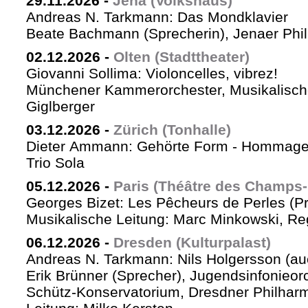
29.11.2026
-
Jena (Volkshaus)
Andreas N. Tarkmann: Das Mondklavier
Beate Bachmann (Sprecherin), Jenaer Phi
02.12.2026
-
Olten (Stadttheater)
Giovanni Sollima: Violoncelles, vibrez!
Münchener Kammerorchester, Musikalische
Giglberger
03.12.2026
-
Zürich (Tonhalle)
Dieter Ammann: Gehörte Form - Hommag
Trio Sola
05.12.2026
-
Paris (Théâtre des Champs-
Georges Bizet: Les Pêcheurs de Perles (P
Musikalische Leitung: Marc Minkowski, Reg
06.12.2026
-
Dresden (Kulturpalast)
Andreas N. Tarkmann: Nils Holgersson (au
Erik Brünner (Sprecher), Jugendsinfonieorc
Schütz-Konservatorium, Dresdner Philhar