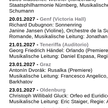
Staatsphilharmonie Nürnberg, Musikalische
Schumann
20.01.2027
-
Genf (Victoria Hall)
Richard Dubugnon: Sonnenring
Janine Jansen (Violine), Orchestre de la S
Romande, Musikalische Leitung: Jonathan
21.01.2027
-
Teneriffa (Auditorio)
Georg Friedrich Händel: Orlando (Premiere
Musikalische Leitung: Daniel Espasa, Regie
23.01.2027
-
Graz
Antonín Dvorák: Rusalka (Premiere)
Musikalische Leitung: Francesco Angelico,
Barkhatov
23.01.2027
-
Oldenburg
Christoph Willibald Gluck: Orfeo ed Euridi
Musikalische Leitung: Eric Staiger, Regie: