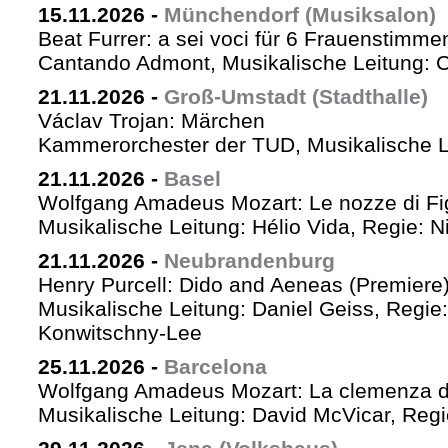
15.11.2026
-
Münchendorf (Musiksalon)
Beat Furrer: a sei voci für 6 Frauenstimme
Cantando Admont, Musikalische Leitung: C
21.11.2026
-
Groß-Umstadt (Stadthalle)
Václav Trojan: Märchen
Kammerorchester der TUD, Musikalische Le
21.11.2026
-
Basel
Wolfgang Amadeus Mozart: Le nozze di Fi
Musikalische Leitung: Hélio Vida, Regie: 
21.11.2026
-
Neubrandenburg
Henry Purcell: Dido and Aeneas (Premiere
Musikalische Leitung: Daniel Geiss, Regie
Konwitschny-Lee
25.11.2026
-
Barcelona
Wolfgang Amadeus Mozart: La clemenza di
Musikalische Leitung: David McVicar, Reg