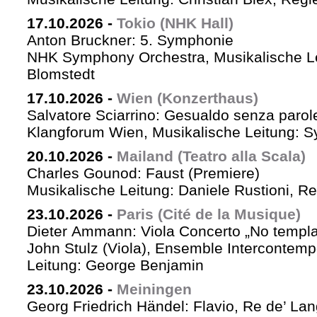
17.10.2026
-
Tokio (NHK Hall)
Anton Bruckner: 5. Symphonie
NHK Symphony Orchestra, Musikalische Le
Blomstedt
17.10.2026
-
Wien (Konzerthaus)
Salvatore Sciarrino: Gesualdo senza parol
Klangforum Wien, Musikalische Leitung: S
20.10.2026
-
Mailand (Teatro alla Scala)
Charles Gounod: Faust (Premiere)
Musikalische Leitung: Daniele Rustioni, R
23.10.2026
-
Paris (Cité de la Musique)
Dieter Ammann: Viola Concerto „No templa
John Stulz (Viola), Ensemble Intercontemp
Leitung: George Benjamin
23.10.2026
-
Meiningen
Georg Friedrich Händel: Flavio, Re de’ La