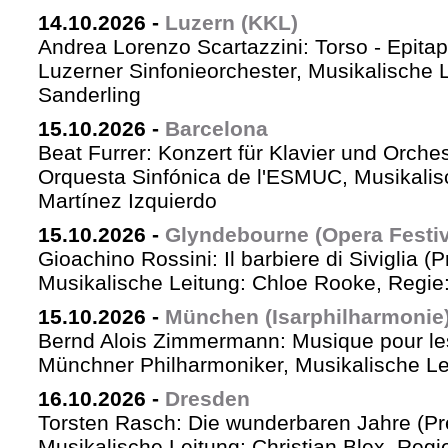
14.10.2026
-
Luzern (KKL)
Andrea Lorenzo Scartazzini: Torso - Epita
Luzerner Sinfonieorchester, Musikalische 
Sanderling
15.10.2026
-
Barcelona
Beat Furrer: Konzert für Klavier und Orches
Orquesta Sinfónica de l'ESMUC, Musikalis
Martínez Izquierdo
15.10.2026
-
Glyndebourne (Opera Festiv
Gioachino Rossini: Il barbiere di Siviglia (
Musikalische Leitung: Chloe Rooke, Regie
15.10.2026
-
München (Isarphilharmonie
Bernd Alois Zimmermann: Musique pour le
Münchner Philharmoniker, Musikalische Lei
16.10.2026
-
Dresden
Torsten Rasch: Die wunderbaren Jahre (Pr
Musikalische Leitung: Christian Blex, Reg