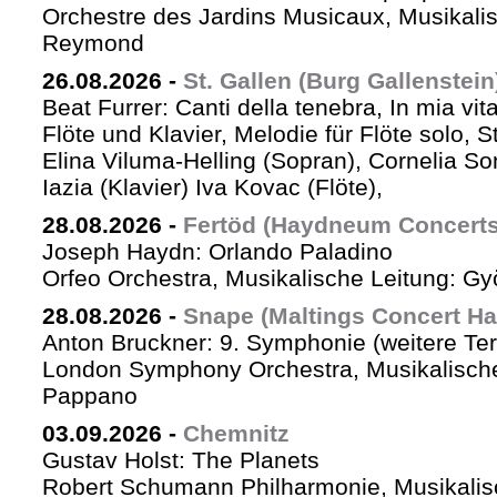
Orchestre des Jardins Musicaux, Musikalis
Reymond
26.08.2026
-
St. Gallen (Burg Gallenstein
Beat Furrer: Canti della tenebra, In mia vit
Flöte und Klavier, Melodie für Flöte solo, St
Elina Viluma-Helling (Sopran), Cornelia Son
Iazia (Klavier) Iva Kovac (Flöte),
28.08.2026
-
Fertöd (Haydneum Concerts 
Joseph Haydn: Orlando Paladino
Orfeo Orchestra, Musikalische Leitung: G
28.08.2026
-
Snape (Maltings Concert Hal
Anton Bruckner: 9. Symphonie (weitere Te
London Symphony Orchestra, Musikalische 
Pappano
03.09.2026
-
Chemnitz
Gustav Holst: The Planets
Robert Schumann Philharmonie, Musikalis