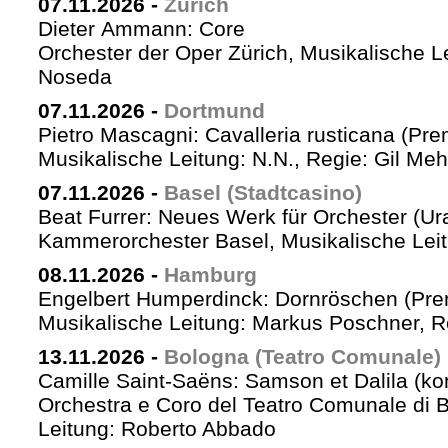
07.11.2026
-
Zürich
Dieter Ammann: Core
Orchester der Oper Zürich, Musikalische L
Noseda
07.11.2026
-
Dortmund
Pietro Mascagni: Cavalleria rusticana (Pre
Musikalische Leitung: N.N., Regie: Gil Me
07.11.2026
-
Basel (Stadtcasino)
Beat Furrer: Neues Werk für Orchester (Ur
Kammerorchester Basel, Musikalische Leit
08.11.2026
-
Hamburg
Engelbert Humperdinck: Dornröschen (Pre
Musikalische Leitung: Markus Poschner, 
13.11.2026
-
Bologna (Teatro Comunale)
Camille Saint-Saëns: Samson et Dalila (ko
Orchestra e Coro del Teatro Comunale di B
Leitung: Roberto Abbado