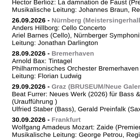
Hector Berlioz: La damnation de Faust (Pr
Musikalische Leitung: Johannes Braun, Re
26.09.2026
-
Nürnberg (Meistersingerhall
Anders Hillborg: Cello Concerto
Ariel Barnes (Cello), Nürnberger Symphoni
Leitung: Jonathan Darlington
28.09.2026
-
Bremerhaven
Arnold Bax: Tintagel
Philharmonisches Orchester Bremerhaven 
Leitung: Florian Ludwig
29.09.2026
-
Graz (BRUSEUM/Neue Galer
Beat Furrer: Neues Werk (2026) für Bass 
(Uraufführung )
Ulfried Staber (Bass), Gerald Preinfalk (S
30.09.2026
-
Frankfurt
Wolfgang Amadeus Mozart: Zaide (Premie
Musikalische Leitung: George Petrou, Reg