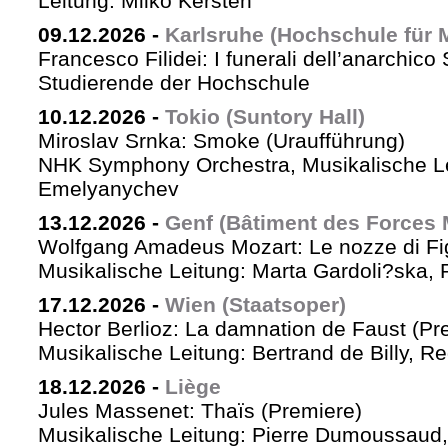
Leitung: Milko Kersten
09.12.2026
-
Karlsruhe (Hochschule für 
Francesco Filidei: I funerali dell’anarchico 
Studierende der Hochschule
10.12.2026
-
Tokio (Suntory Hall)
Miroslav Srnka: Smoke (Uraufführung)
NHK Symphony Orchestra, Musikalische L
Emelyanychev
13.12.2026
-
Genf (Bâtiment des Forces 
Wolfgang Amadeus Mozart: Le nozze di Fi
Musikalische Leitung: Marta Gardoli?ska, 
17.12.2026
-
Wien (Staatsoper)
Hector Berlioz: La damnation de Faust (Pr
Musikalische Leitung: Bertrand de Billy, Re
18.12.2026
-
Liège
Jules Massenet: Thaïs (Premiere)
Musikalische Leitung: Pierre Dumoussaud, 