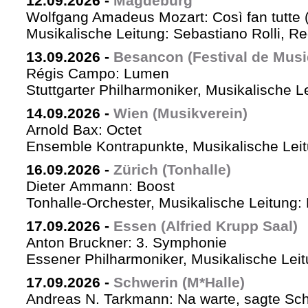
12.09.2026
-
Magdeburg
Wolfgang Amadeus Mozart: Così fan tutte 
Musikalische Leitung: Sebastiano Rolli, Re
13.09.2026
-
Besancon (Festival de Musi
Régis Campo: Lumen
Stuttgarter Philharmoniker, Musikalische L
14.09.2026
-
Wien (Musikverein)
Arnold Bax: Octet
Ensemble Kontrapunkte, Musikalische Leitu
16.09.2026
-
Zürich (Tonhalle)
Dieter Ammann: Boost
Tonhalle-Orchester, Musikalische Leitung:
17.09.2026
-
Essen (Alfried Krupp Saal)
Anton Bruckner: 3. Symphonie
Essener Philharmoniker, Musikalische Leitu
17.09.2026
-
Schwerin (M*Halle)
Andreas N. Tarkmann: Na warte, sagte Sch