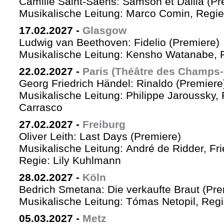
Camille Saint-Saëns: Samson et Dalila (Pr
Musikalische Leitung: Marco Comin, Regie
17.02.2027
-
Glasgow
Ludwig van Beethoven: Fidelio (Premiere)
Musikalische Leitung: Kensho Watanabe, R
22.02.2027
-
Paris (Théâtre des Champs-
Georg Friedrich Händel: Rinaldo (Premiere
Musikalische Leitung: Philippe Jaroussky, 
Carrasco
27.02.2027
-
Freiburg
Oliver Leith: Last Days (Premiere)
Musikalische Leitung: André de Ridder, Fr
Regie: Lily Kuhlmann
28.02.2027
-
Köln
Bedrich Smetana: Die verkaufte Braut (Pre
Musikalische Leitung: Tómas Netopil, Regi
05.03.2027
-
Metz