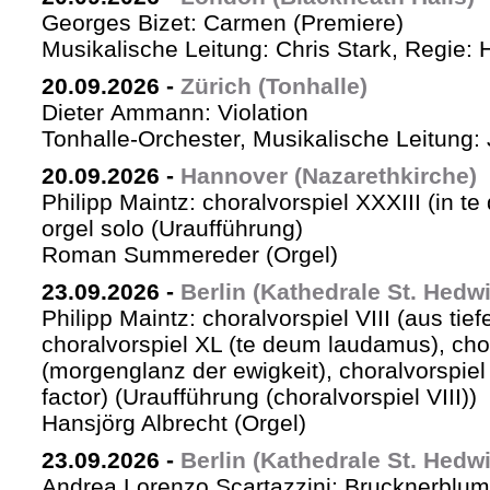
Georges Bizet: Carmen (Premiere)
Musikalische Leitung: Chris Stark, Regie: 
20.09.2026
-
Zürich (Tonhalle)
Dieter Ammann: Violation
Tonhalle-Orchester, Musikalische Leitung: 
20.09.2026
-
Hannover (Nazarethkirche)
Philipp Maintz: choralvorspiel XXXIII (in te
orgel solo (Uraufführung)
Roman Summereder (Orgel)
23.09.2026
-
Berlin (Kathedrale St. Hedw
Philipp Maintz: choralvorspiel VIII (aus tiefe
choralvorspiel XL (te deum laudamus), cho
(morgenglanz der ewigkeit), choralvorspiel L
factor) (Uraufführung (choralvorspiel VIII))
Hansjörg Albrecht (Orgel)
23.09.2026
-
Berlin (Kathedrale St. Hedw
Andrea Lorenzo Scartazzini: Brucknerblum