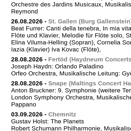
Orchestre des Jardins Musicaux, Musikalis
Reymond
26.08.2026
-
St. Gallen (Burg Gallenstein
Beat Furrer: Canti della tenebra, In mia vit
Flöte und Klavier, Melodie für Flöte solo, St
Elina Viluma-Helling (Sopran), Cornelia Son
Iazia (Klavier) Iva Kovac (Flöte),
28.08.2026
-
Fertöd (Haydneum Concerts 
Joseph Haydn: Orlando Paladino
Orfeo Orchestra, Musikalische Leitung: G
28.08.2026
-
Snape (Maltings Concert Hal
Anton Bruckner: 9. Symphonie (weitere Te
London Symphony Orchestra, Musikalische 
Pappano
03.09.2026
-
Chemnitz
Gustav Holst: The Planets
Robert Schumann Philharmonie, Musikalis