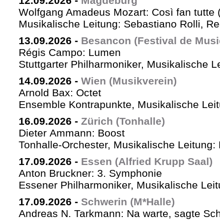
12.09.2026
-
Magdeburg
Wolfgang Amadeus Mozart: Così fan tutte 
Musikalische Leitung: Sebastiano Rolli, Re
13.09.2026
-
Besancon (Festival de Musi
Régis Campo: Lumen
Stuttgarter Philharmoniker, Musikalische L
14.09.2026
-
Wien (Musikverein)
Arnold Bax: Octet
Ensemble Kontrapunkte, Musikalische Leitu
16.09.2026
-
Zürich (Tonhalle)
Dieter Ammann: Boost
Tonhalle-Orchester, Musikalische Leitung:
17.09.2026
-
Essen (Alfried Krupp Saal)
Anton Bruckner: 3. Symphonie
Essener Philharmoniker, Musikalische Leitu
17.09.2026
-
Schwerin (M*Halle)
Andreas N. Tarkmann: Na warte, sagte Sch