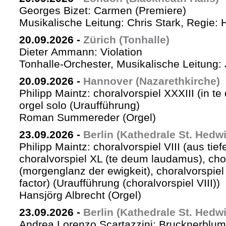
Georges Bizet: Carmen (Premiere)
Musikalische Leitung: Chris Stark, Regie: 
20.09.2026
-
Zürich (Tonhalle)
Dieter Ammann: Violation
Tonhalle-Orchester, Musikalische Leitung: 
20.09.2026
-
Hannover (Nazarethkirche)
Philipp Maintz: choralvorspiel XXXIII (in te
orgel solo (Uraufführung)
Roman Summereder (Orgel)
23.09.2026
-
Berlin (Kathedrale St. Hedw
Philipp Maintz: choralvorspiel VIII (aus tiefe
choralvorspiel XL (te deum laudamus), cho
(morgenglanz der ewigkeit), choralvorspiel L
factor) (Uraufführung (choralvorspiel VIII))
Hansjörg Albrecht (Orgel)
23.09.2026
-
Berlin (Kathedrale St. Hedw
Andrea Lorenzo Scartazzini: Brucknerblum