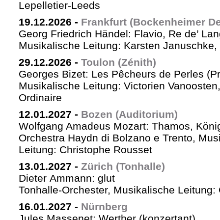
Lepelletier-Leeds
19.12.2026
-
Frankfurt (Bockenheimer De
Georg Friedrich Händel: Flavio, Re de’ La
Musikalische Leitung: Karsten Januschke,
29.12.2026
-
Toulon (Zénith)
Georges Bizet: Les Pêcheurs de Perles (P
Musikalische Leitung: Victorien Vanoosten,
Ordinaire
12.01.2027
-
Bozen (Auditorium)
Wolfgang Amadeus Mozart: Thamos, König
Orchestra Haydn di Bolzano e Trento, Mus
Leitung: Christophe Rousset
13.01.2027
-
Zürich (Tonhalle)
Dieter Ammann: glut
Tonhalle-Orchester, Musikalische Leitung
16.01.2027
-
Nürnberg
Jules Massenet: Werther (konzertant)