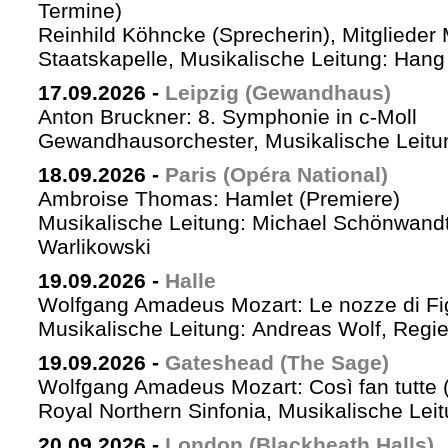
Termine)
Reinhild Köhncke (Sprecherin), Mitglieder
Staatskapelle, Musikalische Leitung: Han
17.09.2026
-
Leipzig (Gewandhaus)
Anton Bruckner: 8. Symphonie in c-Moll
Gewandhausorchester, Musikalische Leitun
18.09.2026
-
Paris (Opéra National)
Ambroise Thomas: Hamlet (Premiere)
Musikalische Leitung: Michael Schönwandt
Warlikowski
19.09.2026
-
Halle
Wolfgang Amadeus Mozart: Le nozze di Fi
Musikalische Leitung: Andreas Wolf, Regie:
19.09.2026
-
Gateshead (The Sage)
Wolfgang Amadeus Mozart: Così fan tutte (
Royal Northern Sinfonia, Musikalische Lei
20.09.2026
-
London (Blackheath Halls)