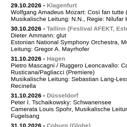
29.10.2026
-
Klagenfurt
Wolfgang Amadeus Mozart: Così fan tutte 
Musikalische Leitung: N.N., Regie: Nilufar
30.10.2026
-
Tallinn (Festival AFEKT, Est
Dieter Ammann: glut
Estonian National Symphony Orchestra, M
Leitung: Gregor A. Mayrhofer
31.10.2026
-
Hagen
Pietro Mascagni / Ruggero Leoncavallo: Ca
Rusticana/Pagliacci (Premiere)
Musikalische Leitung: Sebastian Lang-Les
Recinella
31.10.2026
-
Düsseldorf
Peter I. Tschaikowsky: Schwanensee
Camerata Louis Spohr, Musikalische Leitu
Fugelsang
31.10.2026
-
Coburg (Globe)