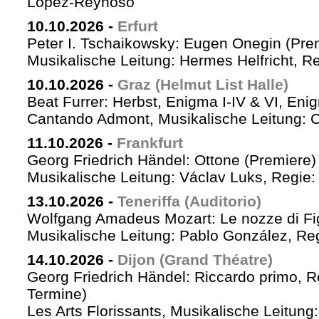
López-Reynoso
10.10.2026
-
Erfurt
Peter I. Tschaikowsky: Eugen Onegin (Pre
Musikalische Leitung: Hermes Helfricht, R
10.10.2026
-
Graz (Helmut List Halle)
Beat Furrer: Herbst, Enigma I-IV & VI, Eni
Cantando Admont, Musikalische Leitung: C
11.10.2026
-
Frankfurt
Georg Friedrich Händel: Ottone (Premiere)
Musikalische Leitung: Václav Luks, Regie:
13.10.2026
-
Teneriffa (Auditorio)
Wolfgang Amadeus Mozart: Le nozze di Fi
Musikalische Leitung: Pablo González, Re
14.10.2026
-
Dijon (Grand Théatre)
Georg Friedrich Händel: Riccardo primo, Re 
Termine)
Les Arts Florissants, Musikalische Leitun