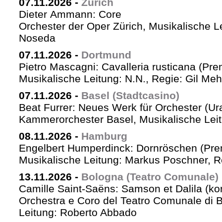
07.11.2026
-
Zürich
Dieter Ammann: Core
Orchester der Oper Zürich, Musikalische L
Noseda
07.11.2026
-
Dortmund
Pietro Mascagni: Cavalleria rusticana (Pre
Musikalische Leitung: N.N., Regie: Gil Me
07.11.2026
-
Basel (Stadtcasino)
Beat Furrer: Neues Werk für Orchester (Ur
Kammerorchester Basel, Musikalische Leit
08.11.2026
-
Hamburg
Engelbert Humperdinck: Dornröschen (Pre
Musikalische Leitung: Markus Poschner, 
13.11.2026
-
Bologna (Teatro Comunale)
Camille Saint-Saëns: Samson et Dalila (ko
Orchestra e Coro del Teatro Comunale di B
Leitung: Roberto Abbado