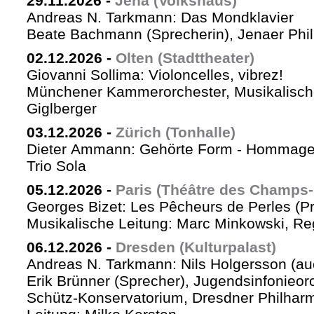
29.11.2026
-
Jena (Volkshaus)
Andreas N. Tarkmann: Das Mondklavier
Beate Bachmann (Sprecherin), Jenaer Phi
02.12.2026
-
Olten (Stadttheater)
Giovanni Sollima: Violoncelles, vibrez!
Münchener Kammerorchester, Musikalische
Giglberger
03.12.2026
-
Zürich (Tonhalle)
Dieter Ammann: Gehörte Form - Hommag
Trio Sola
05.12.2026
-
Paris (Théâtre des Champs-
Georges Bizet: Les Pêcheurs de Perles (P
Musikalische Leitung: Marc Minkowski, Reg
06.12.2026
-
Dresden (Kulturpalast)
Andreas N. Tarkmann: Nils Holgersson (au
Erik Brünner (Sprecher), Jugendsinfonieorc
Schütz-Konservatorium, Dresdner Philhar