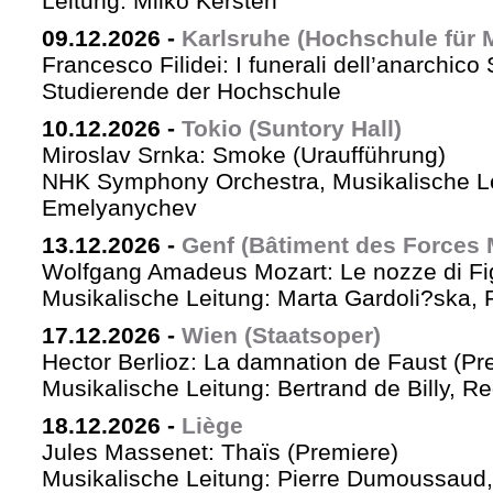
Leitung: Milko Kersten
09.12.2026
-
Karlsruhe (Hochschule für 
Francesco Filidei: I funerali dell’anarchico 
Studierende der Hochschule
10.12.2026
-
Tokio (Suntory Hall)
Miroslav Srnka: Smoke (Uraufführung)
NHK Symphony Orchestra, Musikalische L
Emelyanychev
13.12.2026
-
Genf (Bâtiment des Forces 
Wolfgang Amadeus Mozart: Le nozze di Fi
Musikalische Leitung: Marta Gardoli?ska, 
17.12.2026
-
Wien (Staatsoper)
Hector Berlioz: La damnation de Faust (Pr
Musikalische Leitung: Bertrand de Billy, Re
18.12.2026
-
Liège
Jules Massenet: Thaïs (Premiere)
Musikalische Leitung: Pierre Dumoussaud, 