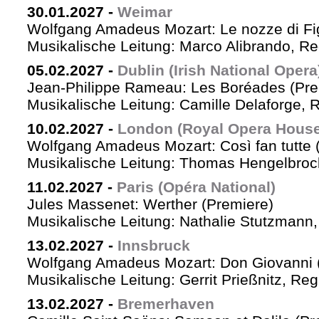
30.01.2027
-
Weimar
Wolfgang Amadeus Mozart: Le nozze di Fi
Musikalische Leitung: Marco Alibrando, R
05.02.2027
-
Dublin (Irish National Opera
Jean-Philippe Rameau: Les Boréades (Pre
Musikalische Leitung: Camille Delaforge, R
10.02.2027
-
London (Royal Opera House
Wolfgang Amadeus Mozart: Così fan tutte 
Musikalische Leitung: Thomas Hengelbrock
11.02.2027
-
Paris (Opéra National)
Jules Massenet: Werther (Premiere)
Musikalische Leitung: Nathalie Stutzmann
13.02.2027
-
Innsbruck
Wolfgang Amadeus Mozart: Don Giovanni 
Musikalische Leitung: Gerrit Prießnitz, Re
13.02.2027
-
Bremerhaven