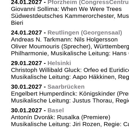
24.01.2027
-
Pforzheim (CongressCentr
Giovanni Sollima: When We Were Trees
Südwestdeutsches Kammerorchester, Musik
Bieri
24.01.2027
-
Reutlingen (Georgensaal)
Andreas N. Tarkmann: Nils Holgersson
Oliver Moumouris (Sprecher), Württember
Philharmonie, Musikalische Leitung: Hans 
29.01.2027
-
Helsinki
Christoph Willibald Gluck: Orfeo ed Euridi
Musikalische Leitung: Aapo Häkkinen, Reg
30.01.2027
-
Saarbrücken
Engelbert Humperdinck: Königskinder (Pre
Musikalische Leitung: Justus Thorau, Reg
30.01.2027
-
Basel
Antonín Dvorák: Rusalka (Premiere)
Musikalische Leitung: Jiri Rozen, Regie: Ca