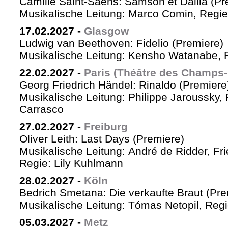
Camille Saint-Saëns: Samson et Dalila (Pr
Musikalische Leitung: Marco Comin, Regie
17.02.2027
-
Glasgow
Ludwig van Beethoven: Fidelio (Premiere)
Musikalische Leitung: Kensho Watanabe, R
22.02.2027
-
Paris (Théâtre des Champs-
Georg Friedrich Händel: Rinaldo (Premiere
Musikalische Leitung: Philippe Jaroussky, 
Carrasco
27.02.2027
-
Freiburg
Oliver Leith: Last Days (Premiere)
Musikalische Leitung: André de Ridder, Fr
Regie: Lily Kuhlmann
28.02.2027
-
Köln
Bedrich Smetana: Die verkaufte Braut (Pre
Musikalische Leitung: Tómas Netopil, Regi
05.03.2027
-
Metz