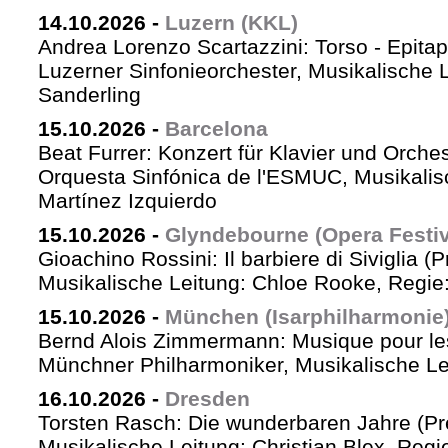
14.10.2026
-
Luzern (KKL)
Andrea Lorenzo Scartazzini: Torso - Epita
Luzerner Sinfonieorchester, Musikalische 
Sanderling
15.10.2026
-
Barcelona
Beat Furrer: Konzert für Klavier und Orches
Orquesta Sinfónica de l'ESMUC, Musikalis
Martínez Izquierdo
15.10.2026
-
Glyndebourne (Opera Festiv
Gioachino Rossini: Il barbiere di Siviglia (
Musikalische Leitung: Chloe Rooke, Regie
15.10.2026
-
München (Isarphilharmonie
Bernd Alois Zimmermann: Musique pour le
Münchner Philharmoniker, Musikalische Lei
16.10.2026
-
Dresden
Torsten Rasch: Die wunderbaren Jahre (Pr
Musikalische Leitung: Christian Blex, Reg