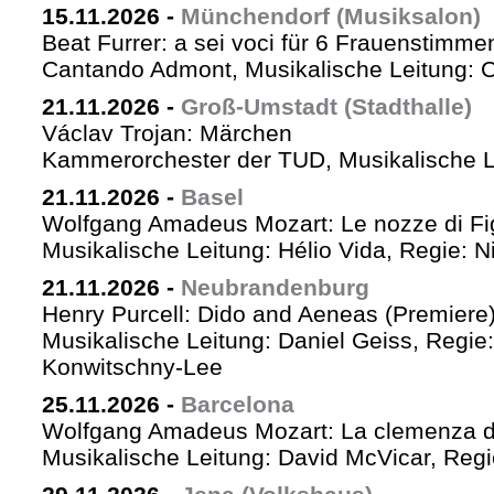
15.11.2026
-
Münchendorf (Musiksalon)
Beat Furrer: a sei voci für 6 Frauenstimme
Cantando Admont, Musikalische Leitung: C
21.11.2026
-
Groß-Umstadt (Stadthalle)
Václav Trojan: Märchen
Kammerorchester der TUD, Musikalische Le
21.11.2026
-
Basel
Wolfgang Amadeus Mozart: Le nozze di Fi
Musikalische Leitung: Hélio Vida, Regie: 
21.11.2026
-
Neubrandenburg
Henry Purcell: Dido and Aeneas (Premiere
Musikalische Leitung: Daniel Geiss, Regie
Konwitschny-Lee
25.11.2026
-
Barcelona
Wolfgang Amadeus Mozart: La clemenza di
Musikalische Leitung: David McVicar, Reg