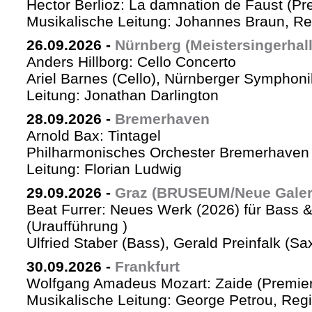
Hector Berlioz: La damnation de Faust (Pr
Musikalische Leitung: Johannes Braun, Re
26.09.2026
-
Nürnberg (Meistersingerhall
Anders Hillborg: Cello Concerto
Ariel Barnes (Cello), Nürnberger Symphoni
Leitung: Jonathan Darlington
28.09.2026
-
Bremerhaven
Arnold Bax: Tintagel
Philharmonisches Orchester Bremerhaven 
Leitung: Florian Ludwig
29.09.2026
-
Graz (BRUSEUM/Neue Galer
Beat Furrer: Neues Werk (2026) für Bass 
(Uraufführung )
Ulfried Staber (Bass), Gerald Preinfalk (S
30.09.2026
-
Frankfurt
Wolfgang Amadeus Mozart: Zaide (Premie
Musikalische Leitung: George Petrou, Reg