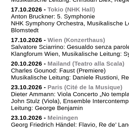
17.10.2026
-
Tokio (NHK Hall)
Anton Bruckner: 5. Symphonie
NHK Symphony Orchestra, Musikalische Le
Blomstedt
17.10.2026
-
Wien (Konzerthaus)
Salvatore Sciarrino: Gesualdo senza parol
Klangforum Wien, Musikalische Leitung: S
20.10.2026
-
Mailand (Teatro alla Scala)
Charles Gounod: Faust (Premiere)
Musikalische Leitung: Daniele Rustioni, R
23.10.2026
-
Paris (Cité de la Musique)
Dieter Ammann: Viola Concerto „No templa
John Stulz (Viola), Ensemble Intercontemp
Leitung: George Benjamin
23.10.2026
-
Meiningen
Georg Friedrich Händel: Flavio, Re de’ La