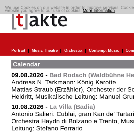
We use Cookies on our website in order to improve services. Cookie
website you agree to our use of cookies.
More Information
Portrait
Music Theatre
Orchestra
Contemp. Music
Comp
Calendar
09.08.2026
-
Bad Rodach (Waldbühne Held
Andreas N. Tarkmann: König Karotte
Mattias Straub (Erzähler), Orchester der 
Heldritt, Musikalische Leitung: Manuel Gru
10.08.2026
-
La Villa (Badia)
Antonio Salieri: Cublai, gran Kan de’ Tartar
Orchestra Haydn di Bolzano e Trento, Mus
Leitung: Stefano Ferrario