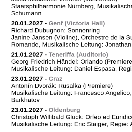
Staatsphilharmonie Nürnberg, Musikalische
Schumann
20.01.2027
-
Genf (Victoria Hall)
Richard Dubugnon: Sonnenring
Janine Jansen (Violine), Orchestre de la S
Romande, Musikalische Leitung: Jonathan
21.01.2027
-
Teneriffa (Auditorio)
Georg Friedrich Händel: Orlando (Premiere
Musikalische Leitung: Daniel Espasa, Regie
23.01.2027
-
Graz
Antonín Dvorák: Rusalka (Premiere)
Musikalische Leitung: Francesco Angelico,
Barkhatov
23.01.2027
-
Oldenburg
Christoph Willibald Gluck: Orfeo ed Euridi
Musikalische Leitung: Eric Staiger, Regie: