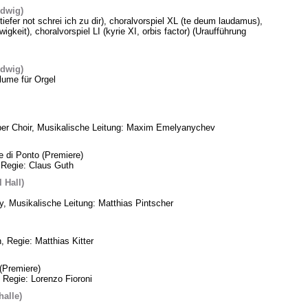
edwig)
 tiefer not schrei ich zu dir), choralvorspiel XL (te deum laudamus),
gkeit), choralvorspiel LI (kyrie XI, orbis factor) (Uraufführung
edwig)
lume für Orgel
ber Choir, Musikalische Leitung: Maxim Emelyanychev
e di Ponto (Premiere)
 Regie: Claus Guth
 Hall)
, Musikalische Leitung: Matthias Pintscher
, Regie: Matthias Kitter
(Premiere)
 Regie: Lorenzo Fioroni
alle)