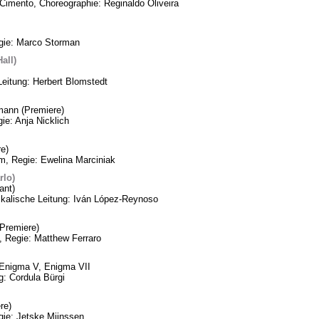
Cimento, Choreographie: Reginaldo Oliveira
egie: Marco Storman
all)
Leitung: Herbert Blomstedt
mann (Premiere)
ie: Anja Nicklich
e)
m, Regie: Ewelina Marciniak
rlo)
ant)
ikalische Leitung: Iván López-Reynoso
Premiere)
, Regie: Matthew Ferraro
, Enigma V, Enigma VII
: Cordula Bürgi
re)
gie: Jetske Mijnssen