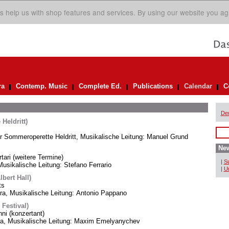
s help us with shop features and services. By using our website you ag
ra
Contemp. Music
Complete Ed.
Publications
Calendar
C
De
Heldritt)
er Sommeroperette Heldritt, Musikalische Leitung: Manuel Grund
New
rtari (weitere Termine)
|
Su
usikalische Leitung: Stefano Ferrario
|
Un
bert Hall)
ts
, Musikalische Leitung: Antonio Pappano
 Festival)
i (konzertant)
ra, Musikalische Leitung: Maxim Emelyanychev