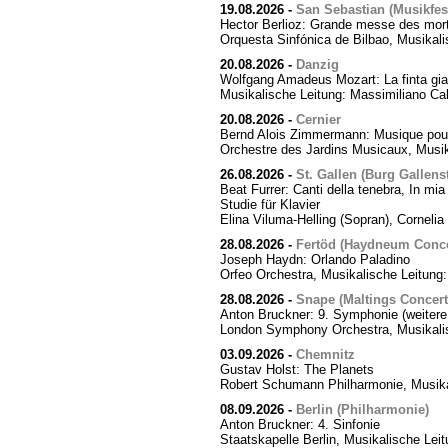
19.08.2026
-
San Sebastian (Musikfes
Hector Berlioz: Grande messe des mor
Orquesta Sinfónica de Bilbao, Musikali
20.08.2026
-
Danzig
Wolfgang Amadeus Mozart: La finta giar
Musikalische Leitung: Massimiliano Cal
20.08.2026
-
Cernier
Bernd Alois Zimmermann: Musique pour
Orchestre des Jardins Musicaux, Musik
26.08.2026
-
St. Gallen (Burg Gallens
Beat Furrer: Canti della tenebra, In mia 
Studie für Klavier
Elina Viluma-Helling (Sopran), Cornelia 
28.08.2026
-
Fertöd (Haydneum Concer
Joseph Haydn: Orlando Paladino
Orfeo Orchestra, Musikalische Leitung
28.08.2026
-
Snape (Maltings Concert 
Anton Bruckner: 9. Symphonie (weitere
London Symphony Orchestra, Musikalis
03.09.2026
-
Chemnitz
Gustav Holst: The Planets
Robert Schumann Philharmonie, Musika
08.09.2026
-
Berlin (Philharmonie)
Anton Bruckner: 4. Sinfonie
Staatskapelle Berlin, Musikalische Lei