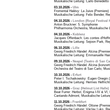
Musikalische Leitung: Carlo Benedetto 
03.10.2026
-
Ulm
Fromental Halévy: La Juive (Premiere)
Musikalische Leitung: Felix Bender, R
04.10.2026
-
London (Royal Festival H
Anton Bruckner: 5. Symphonie
Philharmonia Orchestra, Musikalische 
04.10.2026
-
Koblenz
Jacques Offenbach: Les contes d'Hoff
Musikalische Leitung: Sejoon Park, Reg
06.10.2026
-
Lille
Georg Friedrich Händel: Alcina (Premier
Musikalische Leitung: Emmanuelle Hai
09.10.2026
-
Neapel (Teatro di San Ca
Georg Friedrich Händel: Alcina (konzert
Orchestra del Teatro di San Carlo, Mus
10.10.2026
-
Erfurt
Peter I. Tschaikowsky: Eugen Onegin (
Musikalische Leitung: Hermes Helfricht
10.10.2026
-
Graz (Helmut List Halle)
Beat Furrer: Herbst, Enigma I-IV & VI
Cantando Admont, Musikalische Leitung
11.10.2026
-
Frankfurt
Georg Friedrich Händel: Ottone (Premie
Musikalische Leitung: Václav Luks, Re