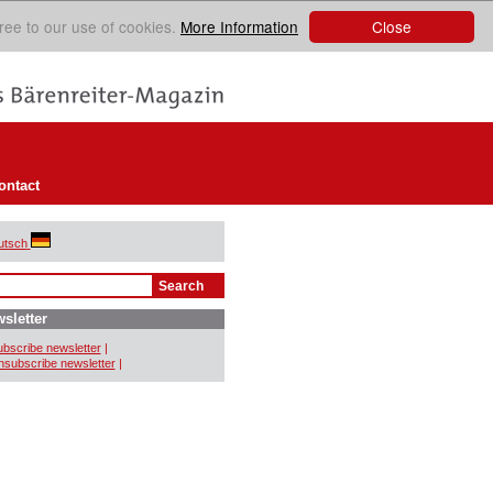
Close
ree to our use of cookies.
More Information
ontact
utsch
sletter
bscribe newsletter
|
subscribe newsletter
|