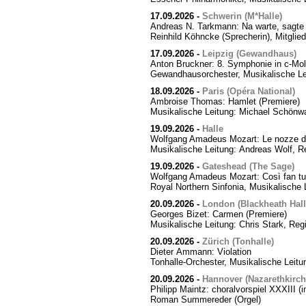
17.09.2026
-
Schwerin (M*Halle)
Andreas N. Tarkmann: Na warte, sagte 
Reinhild Köhncke (Sprecherin), Mitgli
17.09.2026
-
Leipzig (Gewandhaus)
Anton Bruckner: 8. Symphonie in c-Mol
Gewandhausorchester, Musikalische Le
18.09.2026
-
Paris (Opéra National)
Ambroise Thomas: Hamlet (Premiere)
Musikalische Leitung: Michael Schönwa
19.09.2026
-
Halle
Wolfgang Amadeus Mozart: Le nozze di
Musikalische Leitung: Andreas Wolf, Re
19.09.2026
-
Gateshead (The Sage)
Wolfgang Amadeus Mozart: Così fan tut
Royal Northern Sinfonia, Musikalische 
20.09.2026
-
London (Blackheath Hall
Georges Bizet: Carmen (Premiere)
Musikalische Leitung: Chris Stark, Reg
20.09.2026
-
Zürich (Tonhalle)
Dieter Ammann: Violation
Tonhalle-Orchester, Musikalische Leitu
20.09.2026
-
Hannover (Nazarethkirch
Philipp Maintz: choralvorspiel XXXIII (i
Roman Summereder (Orgel)