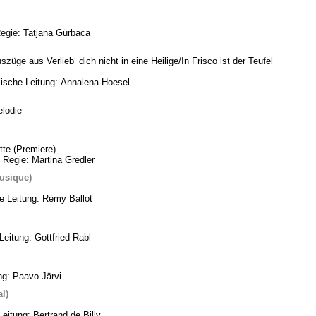
Regie: Tatjana Gürbaca
üge aus Verlieb‘ dich nicht in eine Heilige/In Frisco ist der Teufel
ische Leitung: Annalena Hoesel
lodie
te (Premiere)
 Regie: Martina Gredler
usique)
he Leitung: Rémy Ballot
eitung: Gottfried Rabl
ng: Paavo Järvi
l)
eitung: Bertrand de Billy