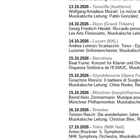
13.10.2026
-
Teneriffa (Auditorio)
Wolfgang Amadeus Mozart: Le nozze di
Musikalische Leitung: Pablo González,
14.10.2026
-
Dijon (Grand Théatre)
Georg Friedrich Händel: Riccardo primo,
Les Arts Florissants, Musikalische Lei
14.10.2026
-
Luzern (KKL)
Andrea Lorenzo Scartazzini: Torso - Ep
Luzerner Sinfonieorchester, Musikalisc
15.10.2026
-
Barcelona
Beat Furrer: Konzert für Klavier und Or
Orquesta Sinfónica de l'ESMUC, Musika
15.10.2026
-
Glyndebourne (Opera Fes
Gioachino Rossini: Il barbiere di Sivigli
Musikalische Leitung: Chloe Rooke, Re
15.10.2026
-
München (Isarphilharmo
Bernd Alois Zimmermann: Musique pour
Münchner Philharmoniker, Musikalische
16.10.2026
-
Dresden
Torsten Rasch: Die wunderbaren Jahre 
Musikalische Leitung: Christian Blex, 
17.10.2026
-
Tokio (NHK Hall)
Anton Bruckner: 5. Symphonie
NHK Symphony Orchestra, Musikalische