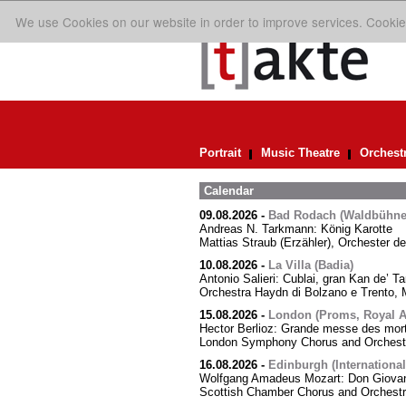
We use Cookies on our website in order to improve services. Cookie
Portrait
Music Theatre
Orchest
Calendar
09.08.2026
-
Bad Rodach (Waldbühne 
Andreas N. Tarkmann: König Karotte
Mattias Straub (Erzähler), Orchester d
10.08.2026
-
La Villa (Badia)
Antonio Salieri: Cublai, gran Kan de’ Ta
Orchestra Haydn di Bolzano e Trento, M
15.08.2026
-
London (Proms, Royal Al
Hector Berlioz: Grande messe des mor
London Symphony Chorus and Orchestra
16.08.2026
-
Edinburgh (International
Wolfgang Amadeus Mozart: Don Giovann
Scottish Chamber Chorus and Orchest