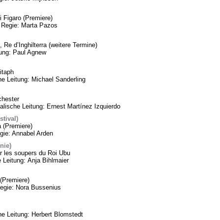
 Figaro (Premiere)
 Regie: Marta Pazos
 Re d’Inghilterra (weitere Termine)
tung: Paul Agnew
itaph
he Leitung: Michael Sanderling
chester
lische Leitung: Ernest Martínez Izquierdo
tival)
a (Premiere)
gie: Annabel Arden
nie)
 les soupers du Roi Ubu
 Leitung: Anja Bihlmaier
(Premiere)
Regie: Nora Bussenius
 Leitung: Herbert Blomstedt