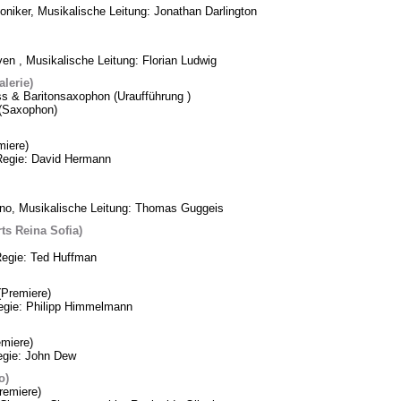
oniker, Musikalische Leitung: Jonathan Darlington
n , Musikalische Leitung: Florian Ludwig
lerie)
ss & Baritonsaxophon (Uraufführung )
k (Saxophon)
iere)
Regie: David Hermann
ino, Musikalische Leitung: Thomas Guggeis
ts Reina Sofia)
Regie: Ted Huffman
Premiere)
Regie: Philipp Himmelmann
miere)
egie: John Dew
o)
remiere)