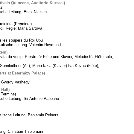
tivals Quincena, Auditorio Kursaal)
ts
sche Leitung: Erick Nielsen
diniera (Premiere)
di, Regie: Maria Sartova
 les soupers du Roi Ubu
alische Leitung: Valentin Reymond
tein)
vita da vuolp, Presto für Flöte und Klavier, Melodie für Flöte solo,
Sonnleithner (Alt), Maria Iazia (Klavier) Iva Kovac (Flöte),
ts at Esterházy Palace)
: György Vashegyi
Hall)
 Termine)
che Leitung: Sir Antonio Pappano
lische Leitung: Benjamin Reiners
tung: Christian Thielemann