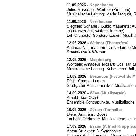
11.09.2026
-
Kopenhagen
Jules Massenet: Werther (Premiere)
Musikalische Leitung: Marie Jacquot, 
11.09.2026
-
Nordhausen
Siegfried Schäfer / Guido Masanetz: Ausz
los (konzertant, weitere Termine)
Loh-Orchester Sondershausen, Musikal
12.09.2026
-
Weimar (Theaterfest)
Andreas N. Tarkmann: Die verlorene Me
Staatskapelle Weimar
12.09.2026
-
Magdeburg
Wolfgang Amadeus Mozart: Così fan tut
Musikalische Leitung: Sebastiano Rolli,
13.09.2026
-
Besancon (Festival de M
Régis Campo: Lumen
Stuttgarter Philharmoniker, Musikalisc
14.09.2026
-
Wien (Musikverein)
Arnold Bax: Octet
Ensemble Kontrapunkte, Musikalische L
16.09.2026
-
Zürich (Tonhalle)
Dieter Ammann: Boost
Tonhalle-Orchester, Musikalische Leitu
17.09.2026
-
Essen (Alfried Krupp Saa
Anton Bruckner: 3. Symphonie
Essener Philharmoniker, Musikalische L