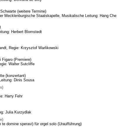
Schwarte (weitere Termine)
eder Mecklenburgische Staatskapelle, Musikalische Leitung: Hang Che
l
itung: Herbert Blomstedt
ndt, Regie: Krzysztof Warlikowski
 Figaro (Premiere)
gie: Walter Sutcliffe
te (konzertant)
Leitung: Dinis Sousa
s)
ie: Harry Fehr
ng: Julia Kurzydlak
e)
n te domine speravi) für orgel solo (Uraufführung)