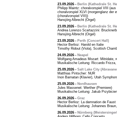
23.09.2026
-
Berlin (Kathedrale St. H
Philipp Maintz: choralvorspiel VIII (aus
choralvorspiel XLVI (morgenglanz der ewi
(choralvorspiel VIII))
Hansjörg Albrecht (Orgel)
23.09.2026
-
Berlin (Kathedrale St. H
Andrea Lorenzo Scartazzini: Brucknerb
Hansjörg Albrecht (Orgel)
23.09.2026
-
Perth (Concert Hall)
Hector Berlioz: Harold en Italie
Timothy Ridout (Viola), Scottish Cham
24.09.2026
-
Neapel
Wolfgang Amadeus Mozart: Mitridate, r
Musikalische Leitung: Riccardo Frizza,
25.09.2026
-
Salt Lake City (Abravanel
Matthias Pintscher: NUR
Inon Barnatan (Klavier), Utah Symphony
25.09.2026
-
Nordhausen
Jules Massenet: Werther (Premiere)
Musikalische Leitung: Jakub Przybicien
26.09.2026
-
Graz
Hector Berlioz: La damnation de Faust 
Musikalische Leitung: Johannes Braun,
26.09.2026
-
Nürnberg (Meistersingerh
Anders Hillborg: Cello Concerto