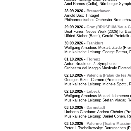
Ariel Barnes (Cello), Nürnberger Symph
28.09.2026
-
Bremerhaven
Arnold Bax: Tintagel
Philharmonisches Orchester Bremerhave
29.09.2026
-
Graz (BRUSEUM/Neue Ga
Beat Furrer: Neues Werk (2026) für Ba
Ulfried Staber (Bass), Gerald Preinfal
30.09.2026
-
Frankfurt
Wolfgang Amadeus Mozart: Zaide (Prem
Musikalische Leitung: George Petrou, 
01.10.2026
-
Florenz
Anton Bruckner: 7. Symphonie
Orchestra del Maggio Musicale Fiorent
02.10.2026
-
Valencia (Palau de les Ar
Georges Bizet: Carmen (Premiere)
Musikalische Leitung: Michele Spotti, 
02.10.2026
-
Lübeck
Wolfgang Amadeus Mozart: Idomeneo (
Musikalische Leitung: Stefan Vladar, 
03.10.2026
-
Darmstadt
Umberto Giordano: Andrea Chénier (Pre
Musikalische Leitung: Daniel Cohen, R
03.10.2026
-
Palermo (Teatro Massim
Peter I. Tschaikowsky: Dornröschen (P