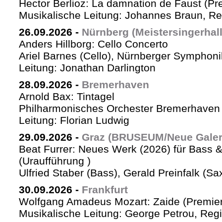
Hector Berlioz: La damnation de Faust (Pr
Musikalische Leitung: Johannes Braun, Re
26.09.2026
-
Nürnberg (Meistersingerhall
Anders Hillborg: Cello Concerto
Ariel Barnes (Cello), Nürnberger Symphoni
Leitung: Jonathan Darlington
28.09.2026
-
Bremerhaven
Arnold Bax: Tintagel
Philharmonisches Orchester Bremerhaven 
Leitung: Florian Ludwig
29.09.2026
-
Graz (BRUSEUM/Neue Galer
Beat Furrer: Neues Werk (2026) für Bass 
(Uraufführung )
Ulfried Staber (Bass), Gerald Preinfalk (S
30.09.2026
-
Frankfurt
Wolfgang Amadeus Mozart: Zaide (Premie
Musikalische Leitung: George Petrou, Reg