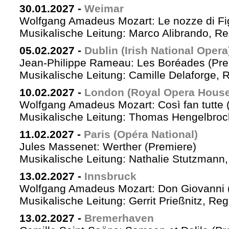
30.01.2027
-
Weimar
Wolfgang Amadeus Mozart: Le nozze di Fi
Musikalische Leitung: Marco Alibrando, R
05.02.2027
-
Dublin (Irish National Opera
Jean-Philippe Rameau: Les Boréades (Pre
Musikalische Leitung: Camille Delaforge, R
10.02.2027
-
London (Royal Opera House
Wolfgang Amadeus Mozart: Così fan tutte 
Musikalische Leitung: Thomas Hengelbrock
11.02.2027
-
Paris (Opéra National)
Jules Massenet: Werther (Premiere)
Musikalische Leitung: Nathalie Stutzmann
13.02.2027
-
Innsbruck
Wolfgang Amadeus Mozart: Don Giovanni 
Musikalische Leitung: Gerrit Prießnitz, Re
13.02.2027
-
Bremerhaven