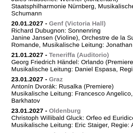
Staatsphilharmonie Nürnberg, Musikalische
Schumann
20.01.2027
-
Genf (Victoria Hall)
Richard Dubugnon: Sonnenring
Janine Jansen (Violine), Orchestre de la S
Romande, Musikalische Leitung: Jonathan
21.01.2027
-
Teneriffa (Auditorio)
Georg Friedrich Händel: Orlando (Premiere
Musikalische Leitung: Daniel Espasa, Regie
23.01.2027
-
Graz
Antonín Dvorák: Rusalka (Premiere)
Musikalische Leitung: Francesco Angelico,
Barkhatov
23.01.2027
-
Oldenburg
Christoph Willibald Gluck: Orfeo ed Euridi
Musikalische Leitung: Eric Staiger, Regie: