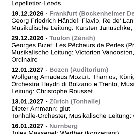
Lepelletier-Leeds
19.12.2026
-
Frankfurt (Bockenheimer De
Georg Friedrich Händel: Flavio, Re de’ La
Musikalische Leitung: Karsten Januschke,
29.12.2026
-
Toulon (Zénith)
Georges Bizet: Les Pêcheurs de Perles (P
Musikalische Leitung: Victorien Vanoosten,
Ordinaire
12.01.2027
-
Bozen (Auditorium)
Wolfgang Amadeus Mozart: Thamos, König
Orchestra Haydn di Bolzano e Trento, Mus
Leitung: Christophe Rousset
13.01.2027
-
Zürich (Tonhalle)
Dieter Ammann: glut
Tonhalle-Orchester, Musikalische Leitung
16.01.2027
-
Nürnberg
Jules Massenet: Werther (konzertant)