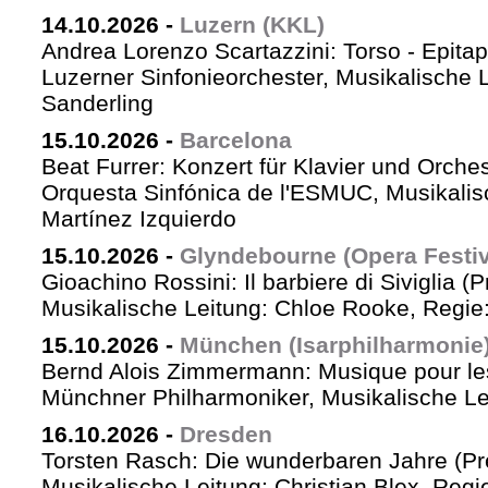
14.10.2026
-
Luzern (KKL)
Andrea Lorenzo Scartazzini: Torso - Epita
Luzerner Sinfonieorchester, Musikalische 
Sanderling
15.10.2026
-
Barcelona
Beat Furrer: Konzert für Klavier und Orches
Orquesta Sinfónica de l'ESMUC, Musikalis
Martínez Izquierdo
15.10.2026
-
Glyndebourne (Opera Festiv
Gioachino Rossini: Il barbiere di Siviglia (
Musikalische Leitung: Chloe Rooke, Regie
15.10.2026
-
München (Isarphilharmonie
Bernd Alois Zimmermann: Musique pour le
Münchner Philharmoniker, Musikalische Lei
16.10.2026
-
Dresden
Torsten Rasch: Die wunderbaren Jahre (Pr
Musikalische Leitung: Christian Blex, Reg