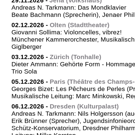
29.11.2026
-
Jena (Volkshaus)
Andreas N. Tarkmann: Das Mondklavier
Beate Bachmann (Sprecherin), Jenaer Phi
02.12.2026
-
Olten (Stadttheater)
Giovanni Sollima: Violoncelles, vibrez!
Münchener Kammerorchester, Musikalische
Giglberger
03.12.2026
-
Zürich (Tonhalle)
Dieter Ammann: Gehörte Form - Hommag
Trio Sola
05.12.2026
-
Paris (Théâtre des Champs-
Georges Bizet: Les Pêcheurs de Perles (P
Musikalische Leitung: Marc Minkowski, Reg
06.12.2026
-
Dresden (Kulturpalast)
Andreas N. Tarkmann: Nils Holgersson (au
Erik Brünner (Sprecher), Jugendsinfonieorc
Schütz-Konservatorium, Dresdner Philhar