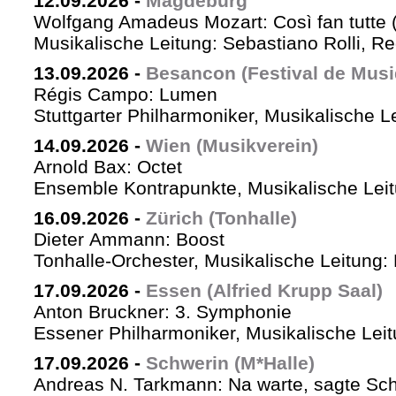
12.09.2026
-
Magdeburg
Wolfgang Amadeus Mozart: Così fan tutte 
Musikalische Leitung: Sebastiano Rolli, Re
13.09.2026
-
Besancon (Festival de Musi
Régis Campo: Lumen
Stuttgarter Philharmoniker, Musikalische L
14.09.2026
-
Wien (Musikverein)
Arnold Bax: Octet
Ensemble Kontrapunkte, Musikalische Leitu
16.09.2026
-
Zürich (Tonhalle)
Dieter Ammann: Boost
Tonhalle-Orchester, Musikalische Leitung:
17.09.2026
-
Essen (Alfried Krupp Saal)
Anton Bruckner: 3. Symphonie
Essener Philharmoniker, Musikalische Leitu
17.09.2026
-
Schwerin (M*Halle)
Andreas N. Tarkmann: Na warte, sagte Sch