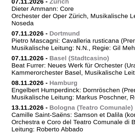
07.11.2026
-
Zürich
Dieter Ammann: Core
Orchester der Oper Zürich, Musikalische L
Noseda
07.11.2026
-
Dortmund
Pietro Mascagni: Cavalleria rusticana (Pre
Musikalische Leitung: N.N., Regie: Gil Me
07.11.2026
-
Basel (Stadtcasino)
Beat Furrer: Neues Werk für Orchester (Ur
Kammerorchester Basel, Musikalische Leit
08.11.2026
-
Hamburg
Engelbert Humperdinck: Dornröschen (Pre
Musikalische Leitung: Markus Poschner, 
13.11.2026
-
Bologna (Teatro Comunale)
Camille Saint-Saëns: Samson et Dalila (ko
Orchestra e Coro del Teatro Comunale di B
Leitung: Roberto Abbado