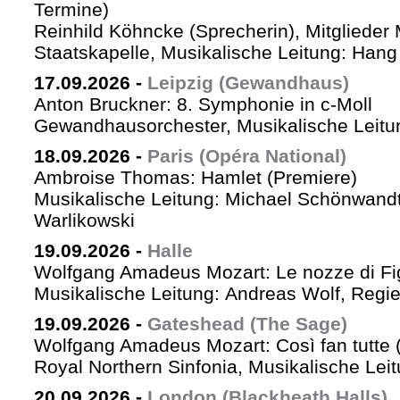
Termine)
Reinhild Köhncke (Sprecherin), Mitglieder
Staatskapelle, Musikalische Leitung: Han
17.09.2026
-
Leipzig (Gewandhaus)
Anton Bruckner: 8. Symphonie in c-Moll
Gewandhausorchester, Musikalische Leitun
18.09.2026
-
Paris (Opéra National)
Ambroise Thomas: Hamlet (Premiere)
Musikalische Leitung: Michael Schönwandt
Warlikowski
19.09.2026
-
Halle
Wolfgang Amadeus Mozart: Le nozze di Fi
Musikalische Leitung: Andreas Wolf, Regie:
19.09.2026
-
Gateshead (The Sage)
Wolfgang Amadeus Mozart: Così fan tutte (
Royal Northern Sinfonia, Musikalische Lei
20.09.2026
-
London (Blackheath Halls)