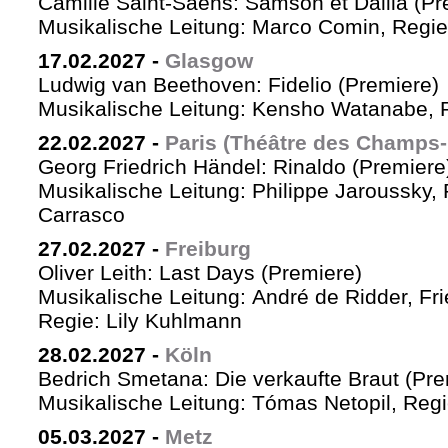
Camille Saint-Saëns: Samson et Dalila (Pr
Musikalische Leitung: Marco Comin, Regie
17.02.2027
-
Glasgow
Ludwig van Beethoven: Fidelio (Premiere)
Musikalische Leitung: Kensho Watanabe, R
22.02.2027
-
Paris (Théâtre des Champs-
Georg Friedrich Händel: Rinaldo (Premiere
Musikalische Leitung: Philippe Jaroussky, 
Carrasco
27.02.2027
-
Freiburg
Oliver Leith: Last Days (Premiere)
Musikalische Leitung: André de Ridder, Fr
Regie: Lily Kuhlmann
28.02.2027
-
Köln
Bedrich Smetana: Die verkaufte Braut (Pre
Musikalische Leitung: Tómas Netopil, Regi
05.03.2027
-
Metz