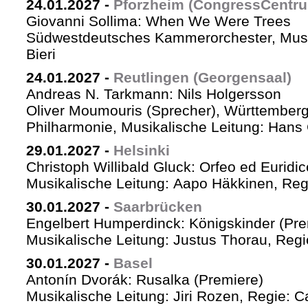
24.01.2027
-
Pforzheim (CongressCentr
Giovanni Sollima: When We Were Trees
Südwestdeutsches Kammerorchester, Musik
Bieri
24.01.2027
-
Reutlingen (Georgensaal)
Andreas N. Tarkmann: Nils Holgersson
Oliver Moumouris (Sprecher), Württember
Philharmonie, Musikalische Leitung: Hans 
29.01.2027
-
Helsinki
Christoph Willibald Gluck: Orfeo ed Euridi
Musikalische Leitung: Aapo Häkkinen, Reg
30.01.2027
-
Saarbrücken
Engelbert Humperdinck: Königskinder (Pre
Musikalische Leitung: Justus Thorau, Reg
30.01.2027
-
Basel
Antonín Dvorák: Rusalka (Premiere)
Musikalische Leitung: Jiri Rozen, Regie: Ca