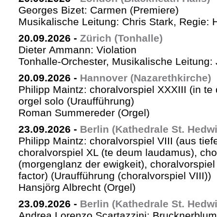
Georges Bizet: Carmen (Premiere)
Musikalische Leitung: Chris Stark, Regie: 
20.09.2026
-
Zürich (Tonhalle)
Dieter Ammann: Violation
Tonhalle-Orchester, Musikalische Leitung: 
20.09.2026
-
Hannover (Nazarethkirche)
Philipp Maintz: choralvorspiel XXXIII (in te
orgel solo (Uraufführung)
Roman Summereder (Orgel)
23.09.2026
-
Berlin (Kathedrale St. Hedw
Philipp Maintz: choralvorspiel VIII (aus tiefe
choralvorspiel XL (te deum laudamus), cho
(morgenglanz der ewigkeit), choralvorspiel L
factor) (Uraufführung (choralvorspiel VIII))
Hansjörg Albrecht (Orgel)
23.09.2026
-
Berlin (Kathedrale St. Hedw
Andrea Lorenzo Scartazzini: Brucknerblum