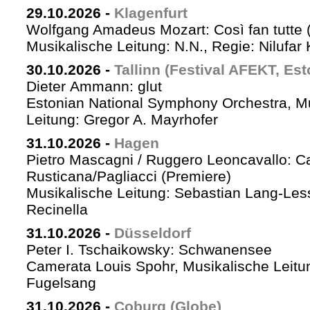
29.10.2026
-
Klagenfurt
Wolfgang Amadeus Mozart: Così fan tutte 
Musikalische Leitung: N.N., Regie: Nilufar
30.10.2026
-
Tallinn (Festival AFEKT, Est
Dieter Ammann: glut
Estonian National Symphony Orchestra, M
Leitung: Gregor A. Mayrhofer
31.10.2026
-
Hagen
Pietro Mascagni / Ruggero Leoncavallo: Ca
Rusticana/Pagliacci (Premiere)
Musikalische Leitung: Sebastian Lang-Les
Recinella
31.10.2026
-
Düsseldorf
Peter I. Tschaikowsky: Schwanensee
Camerata Louis Spohr, Musikalische Leitu
Fugelsang
31.10.2026
-
Coburg (Globe)