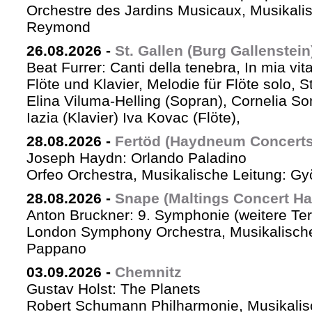
Orchestre des Jardins Musicaux, Musikalis
Reymond
26.08.2026
-
St. Gallen (Burg Gallenstein
Beat Furrer: Canti della tenebra, In mia vit
Flöte und Klavier, Melodie für Flöte solo, St
Elina Viluma-Helling (Sopran), Cornelia Son
Iazia (Klavier) Iva Kovac (Flöte),
28.08.2026
-
Fertöd (Haydneum Concerts 
Joseph Haydn: Orlando Paladino
Orfeo Orchestra, Musikalische Leitung: G
28.08.2026
-
Snape (Maltings Concert Hal
Anton Bruckner: 9. Symphonie (weitere Te
London Symphony Orchestra, Musikalische 
Pappano
03.09.2026
-
Chemnitz
Gustav Holst: The Planets
Robert Schumann Philharmonie, Musikalis