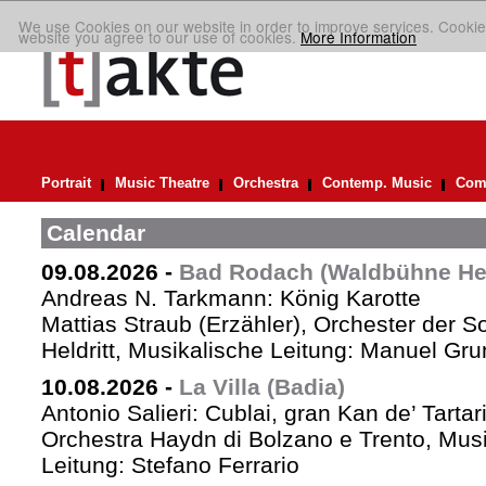
We use Cookies on our website in order to improve services. Cookie
website you agree to our use of cookies.
More Information
Portrait
Music Theatre
Orchestra
Contemp. Music
Comp
Calendar
09.08.2026
-
Bad Rodach (Waldbühne Held
Andreas N. Tarkmann: König Karotte
Mattias Straub (Erzähler), Orchester der 
Heldritt, Musikalische Leitung: Manuel Gru
10.08.2026
-
La Villa (Badia)
Antonio Salieri: Cublai, gran Kan de’ Tartar
Orchestra Haydn di Bolzano e Trento, Mus
Leitung: Stefano Ferrario