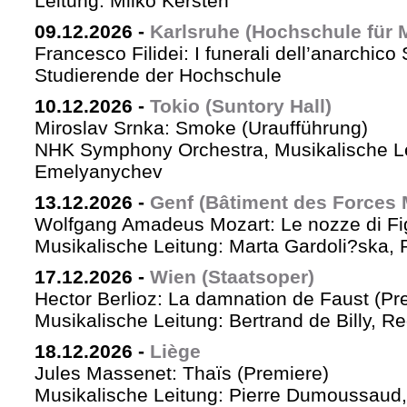
Leitung: Milko Kersten
09.12.2026
-
Karlsruhe (Hochschule für 
Francesco Filidei: I funerali dell’anarchico 
Studierende der Hochschule
10.12.2026
-
Tokio (Suntory Hall)
Miroslav Srnka: Smoke (Uraufführung)
NHK Symphony Orchestra, Musikalische L
Emelyanychev
13.12.2026
-
Genf (Bâtiment des Forces 
Wolfgang Amadeus Mozart: Le nozze di Fi
Musikalische Leitung: Marta Gardoli?ska, 
17.12.2026
-
Wien (Staatsoper)
Hector Berlioz: La damnation de Faust (Pr
Musikalische Leitung: Bertrand de Billy, Re
18.12.2026
-
Liège
Jules Massenet: Thaïs (Premiere)
Musikalische Leitung: Pierre Dumoussaud, 