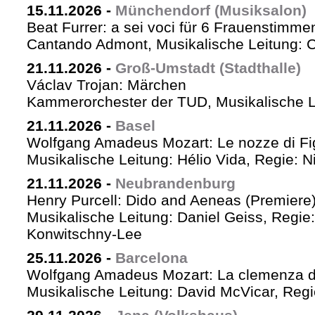
15.11.2026
-
Münchendorf (Musiksalon)
Beat Furrer: a sei voci für 6 Frauenstimme
Cantando Admont, Musikalische Leitung: C
21.11.2026
-
Groß-Umstadt (Stadthalle)
Václav Trojan: Märchen
Kammerorchester der TUD, Musikalische Le
21.11.2026
-
Basel
Wolfgang Amadeus Mozart: Le nozze di Fi
Musikalische Leitung: Hélio Vida, Regie: 
21.11.2026
-
Neubrandenburg
Henry Purcell: Dido and Aeneas (Premiere
Musikalische Leitung: Daniel Geiss, Regie
Konwitschny-Lee
25.11.2026
-
Barcelona
Wolfgang Amadeus Mozart: La clemenza di
Musikalische Leitung: David McVicar, Reg