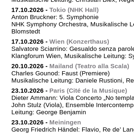
17.10.2026
-
Tokio (NHK Hall)
Anton Bruckner: 5. Symphonie
NHK Symphony Orchestra, Musikalische Le
Blomstedt
17.10.2026
-
Wien (Konzerthaus)
Salvatore Sciarrino: Gesualdo senza parol
Klangforum Wien, Musikalische Leitung: S
20.10.2026
-
Mailand (Teatro alla Scala)
Charles Gounod: Faust (Premiere)
Musikalische Leitung: Daniele Rustioni, R
23.10.2026
-
Paris (Cité de la Musique)
Dieter Ammann: Viola Concerto „No templa
John Stulz (Viola), Ensemble Intercontemp
Leitung: George Benjamin
23.10.2026
-
Meiningen
Georg Friedrich Händel: Flavio, Re de’ La