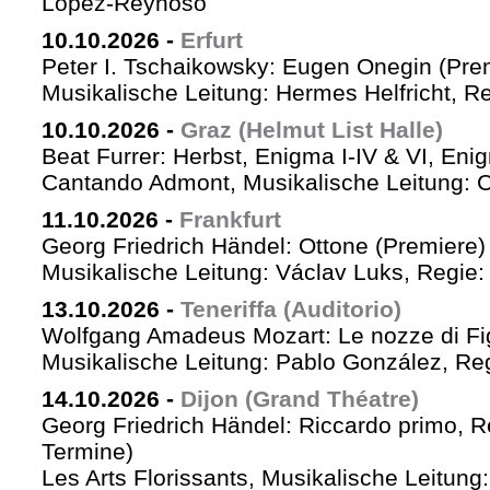
López-Reynoso
10.10.2026
-
Erfurt
Peter I. Tschaikowsky: Eugen Onegin (Pre
Musikalische Leitung: Hermes Helfricht, R
10.10.2026
-
Graz (Helmut List Halle)
Beat Furrer: Herbst, Enigma I-IV & VI, Eni
Cantando Admont, Musikalische Leitung: C
11.10.2026
-
Frankfurt
Georg Friedrich Händel: Ottone (Premiere)
Musikalische Leitung: Václav Luks, Regie:
13.10.2026
-
Teneriffa (Auditorio)
Wolfgang Amadeus Mozart: Le nozze di Fi
Musikalische Leitung: Pablo González, Re
14.10.2026
-
Dijon (Grand Théatre)
Georg Friedrich Händel: Riccardo primo, Re 
Termine)
Les Arts Florissants, Musikalische Leitun