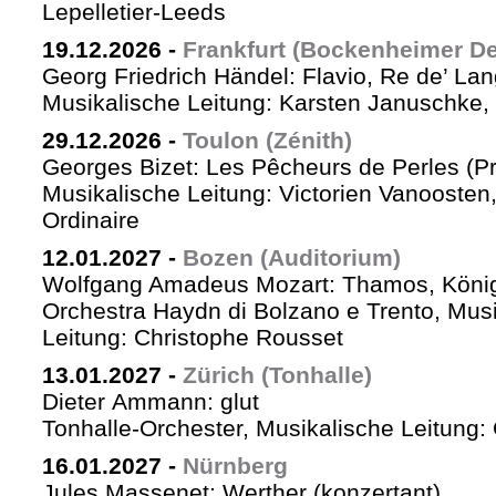
Lepelletier-Leeds
19.12.2026
-
Frankfurt (Bockenheimer De
Georg Friedrich Händel: Flavio, Re de’ La
Musikalische Leitung: Karsten Januschke,
29.12.2026
-
Toulon (Zénith)
Georges Bizet: Les Pêcheurs de Perles (P
Musikalische Leitung: Victorien Vanoosten,
Ordinaire
12.01.2027
-
Bozen (Auditorium)
Wolfgang Amadeus Mozart: Thamos, König
Orchestra Haydn di Bolzano e Trento, Mus
Leitung: Christophe Rousset
13.01.2027
-
Zürich (Tonhalle)
Dieter Ammann: glut
Tonhalle-Orchester, Musikalische Leitung
16.01.2027
-
Nürnberg
Jules Massenet: Werther (konzertant)