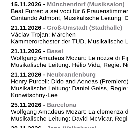
15.11.2026
-
Münchendorf (Musiksalon)
Beat Furrer: a sei voci für 6 Frauenstimme
Cantando Admont, Musikalische Leitung: C
21.11.2026
-
Groß-Umstadt (Stadthalle)
Václav Trojan: Märchen
Kammerorchester der TUD, Musikalische Le
21.11.2026
-
Basel
Wolfgang Amadeus Mozart: Le nozze di Fi
Musikalische Leitung: Hélio Vida, Regie: 
21.11.2026
-
Neubrandenburg
Henry Purcell: Dido and Aeneas (Premiere
Musikalische Leitung: Daniel Geiss, Regie
Konwitschny-Lee
25.11.2026
-
Barcelona
Wolfgang Amadeus Mozart: La clemenza di
Musikalische Leitung: David McVicar, Reg