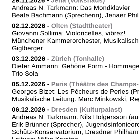
29.11.2026
-
Jena (Volkshaus)
Andreas N. Tarkmann: Das Mondklavier
Beate Bachmann (Sprecherin), Jenaer Phi
02.12.2026
-
Olten (Stadttheater)
Giovanni Sollima: Violoncelles, vibrez!
Münchener Kammerorchester, Musikalische
Giglberger
03.12.2026
-
Zürich (Tonhalle)
Dieter Ammann: Gehörte Form - Hommag
Trio Sola
05.12.2026
-
Paris (Théâtre des Champs-
Georges Bizet: Les Pêcheurs de Perles (P
Musikalische Leitung: Marc Minkowski, Reg
06.12.2026
-
Dresden (Kulturpalast)
Andreas N. Tarkmann: Nils Holgersson (au
Erik Brünner (Sprecher), Jugendsinfonieorc
Schütz-Konservatorium, Dresdner Philhar