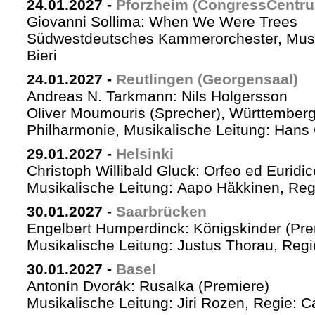
24.01.2027
-
Pforzheim (CongressCentr
Giovanni Sollima: When We Were Trees
Südwestdeutsches Kammerorchester, Musik
Bieri
24.01.2027
-
Reutlingen (Georgensaal)
Andreas N. Tarkmann: Nils Holgersson
Oliver Moumouris (Sprecher), Württember
Philharmonie, Musikalische Leitung: Hans 
29.01.2027
-
Helsinki
Christoph Willibald Gluck: Orfeo ed Euridi
Musikalische Leitung: Aapo Häkkinen, Reg
30.01.2027
-
Saarbrücken
Engelbert Humperdinck: Königskinder (Pre
Musikalische Leitung: Justus Thorau, Reg
30.01.2027
-
Basel
Antonín Dvorák: Rusalka (Premiere)
Musikalische Leitung: Jiri Rozen, Regie: Ca