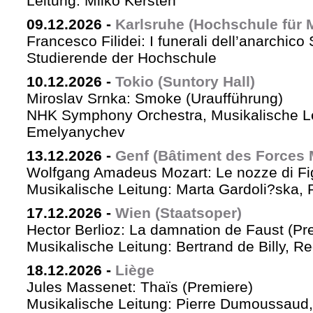
Leitung: Milko Kersten
09.12.2026
-
Karlsruhe (Hochschule für 
Francesco Filidei: I funerali dell’anarchico 
Studierende der Hochschule
10.12.2026
-
Tokio (Suntory Hall)
Miroslav Srnka: Smoke (Uraufführung)
NHK Symphony Orchestra, Musikalische L
Emelyanychev
13.12.2026
-
Genf (Bâtiment des Forces 
Wolfgang Amadeus Mozart: Le nozze di Fi
Musikalische Leitung: Marta Gardoli?ska, 
17.12.2026
-
Wien (Staatsoper)
Hector Berlioz: La damnation de Faust (Pr
Musikalische Leitung: Bertrand de Billy, Re
18.12.2026
-
Liège
Jules Massenet: Thaïs (Premiere)
Musikalische Leitung: Pierre Dumoussaud, 