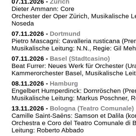
07.11.2026
-
Zürich
Dieter Ammann: Core
Orchester der Oper Zürich, Musikalische L
Noseda
07.11.2026
-
Dortmund
Pietro Mascagni: Cavalleria rusticana (Pre
Musikalische Leitung: N.N., Regie: Gil Me
07.11.2026
-
Basel (Stadtcasino)
Beat Furrer: Neues Werk für Orchester (Ur
Kammerorchester Basel, Musikalische Leit
08.11.2026
-
Hamburg
Engelbert Humperdinck: Dornröschen (Pre
Musikalische Leitung: Markus Poschner, 
13.11.2026
-
Bologna (Teatro Comunale)
Camille Saint-Saëns: Samson et Dalila (ko
Orchestra e Coro del Teatro Comunale di B
Leitung: Roberto Abbado