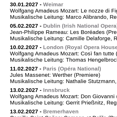
30.01.2027
-
Weimar
Wolfgang Amadeus Mozart: Le nozze di Fi
Musikalische Leitung: Marco Alibrando, R
05.02.2027
-
Dublin (Irish National Opera
Jean-Philippe Rameau: Les Boréades (Pre
Musikalische Leitung: Camille Delaforge, R
10.02.2027
-
London (Royal Opera House
Wolfgang Amadeus Mozart: Così fan tutte 
Musikalische Leitung: Thomas Hengelbrock
11.02.2027
-
Paris (Opéra National)
Jules Massenet: Werther (Premiere)
Musikalische Leitung: Nathalie Stutzmann
13.02.2027
-
Innsbruck
Wolfgang Amadeus Mozart: Don Giovanni 
Musikalische Leitung: Gerrit Prießnitz, Re
13.02.2027
-
Bremerhaven