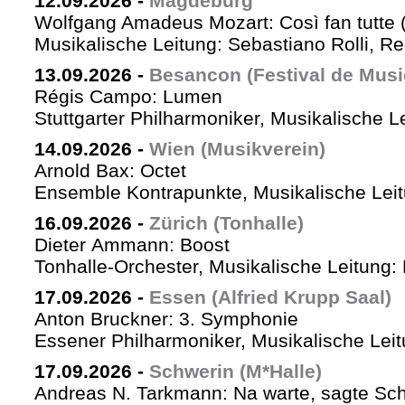
12.09.2026
-
Magdeburg
Wolfgang Amadeus Mozart: Così fan tutte 
Musikalische Leitung: Sebastiano Rolli, Re
13.09.2026
-
Besancon (Festival de Musi
Régis Campo: Lumen
Stuttgarter Philharmoniker, Musikalische L
14.09.2026
-
Wien (Musikverein)
Arnold Bax: Octet
Ensemble Kontrapunkte, Musikalische Leitu
16.09.2026
-
Zürich (Tonhalle)
Dieter Ammann: Boost
Tonhalle-Orchester, Musikalische Leitung:
17.09.2026
-
Essen (Alfried Krupp Saal)
Anton Bruckner: 3. Symphonie
Essener Philharmoniker, Musikalische Leitu
17.09.2026
-
Schwerin (M*Halle)
Andreas N. Tarkmann: Na warte, sagte Sch