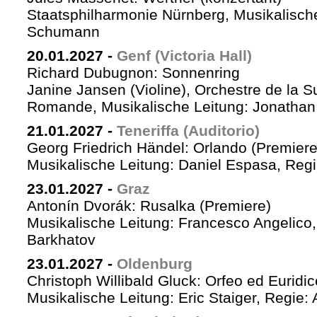
Staatsphilharmonie Nürnberg, Musikalische
Schumann
20.01.2027
-
Genf (Victoria Hall)
Richard Dubugnon: Sonnenring
Janine Jansen (Violine), Orchestre de la S
Romande, Musikalische Leitung: Jonathan
21.01.2027
-
Teneriffa (Auditorio)
Georg Friedrich Händel: Orlando (Premiere
Musikalische Leitung: Daniel Espasa, Regie
23.01.2027
-
Graz
Antonín Dvorák: Rusalka (Premiere)
Musikalische Leitung: Francesco Angelico,
Barkhatov
23.01.2027
-
Oldenburg
Christoph Willibald Gluck: Orfeo ed Euridi
Musikalische Leitung: Eric Staiger, Regie: