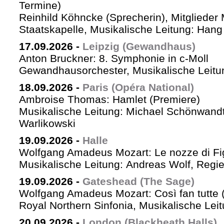
Termine)
Reinhild Köhncke (Sprecherin), Mitglieder
Staatskapelle, Musikalische Leitung: Han
17.09.2026
-
Leipzig (Gewandhaus)
Anton Bruckner: 8. Symphonie in c-Moll
Gewandhausorchester, Musikalische Leitun
18.09.2026
-
Paris (Opéra National)
Ambroise Thomas: Hamlet (Premiere)
Musikalische Leitung: Michael Schönwandt
Warlikowski
19.09.2026
-
Halle
Wolfgang Amadeus Mozart: Le nozze di Fi
Musikalische Leitung: Andreas Wolf, Regie:
19.09.2026
-
Gateshead (The Sage)
Wolfgang Amadeus Mozart: Così fan tutte (
Royal Northern Sinfonia, Musikalische Lei
20.09.2026
-
London (Blackheath Halls)