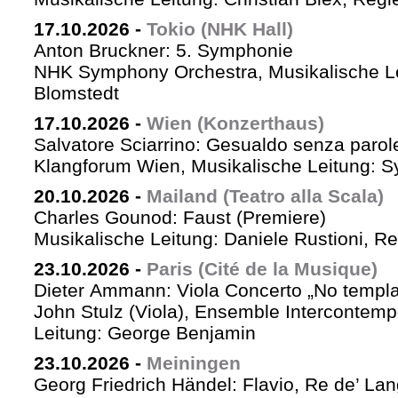
17.10.2026
-
Tokio (NHK Hall)
Anton Bruckner: 5. Symphonie
NHK Symphony Orchestra, Musikalische Le
Blomstedt
17.10.2026
-
Wien (Konzerthaus)
Salvatore Sciarrino: Gesualdo senza parol
Klangforum Wien, Musikalische Leitung: S
20.10.2026
-
Mailand (Teatro alla Scala)
Charles Gounod: Faust (Premiere)
Musikalische Leitung: Daniele Rustioni, R
23.10.2026
-
Paris (Cité de la Musique)
Dieter Ammann: Viola Concerto „No templa
John Stulz (Viola), Ensemble Intercontemp
Leitung: George Benjamin
23.10.2026
-
Meiningen
Georg Friedrich Händel: Flavio, Re de’ La