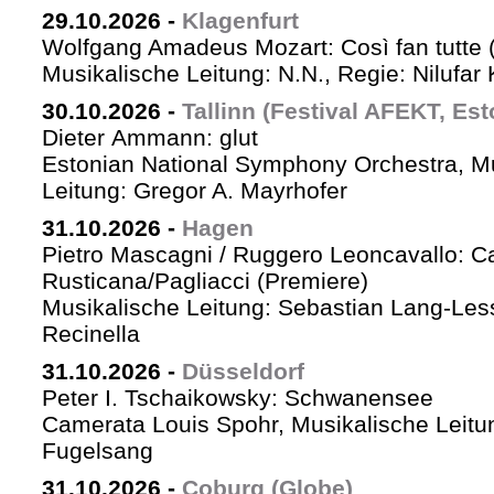
29.10.2026
-
Klagenfurt
Wolfgang Amadeus Mozart: Così fan tutte 
Musikalische Leitung: N.N., Regie: Nilufar
30.10.2026
-
Tallinn (Festival AFEKT, Est
Dieter Ammann: glut
Estonian National Symphony Orchestra, M
Leitung: Gregor A. Mayrhofer
31.10.2026
-
Hagen
Pietro Mascagni / Ruggero Leoncavallo: Ca
Rusticana/Pagliacci (Premiere)
Musikalische Leitung: Sebastian Lang-Les
Recinella
31.10.2026
-
Düsseldorf
Peter I. Tschaikowsky: Schwanensee
Camerata Louis Spohr, Musikalische Leitu
Fugelsang
31.10.2026
-
Coburg (Globe)