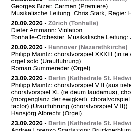
Georges Bizet: Carmen (Premiere)
Musikalische Leitung: Chris Stark, Regie: 
20.09.2026
-
Zürich (Tonhalle)
Dieter Ammann: Violation
Tonhalle-Orchester, Musikalische Leitung: 
20.09.2026
-
Hannover (Nazarethkirche)
Philipp Maintz: choralvorspiel XXXIII (in te
orgel solo (Uraufführung)
Roman Summereder (Orgel)
23.09.2026
-
Berlin (Kathedrale St. Hedw
Philipp Maintz: choralvorspiel VIII (aus tiefe
choralvorspiel XL (te deum laudamus), cho
(morgenglanz der ewigkeit), choralvorspiel L
factor) (Uraufführung (choralvorspiel VIII))
Hansjörg Albrecht (Orgel)
23.09.2026
-
Berlin (Kathedrale St. Hedw
Andrea Lorenzo Scartazzini: Brucknerblum