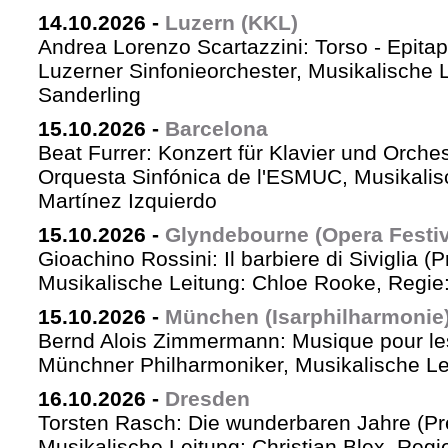
14.10.2026
-
Luzern (KKL)
Andrea Lorenzo Scartazzini: Torso - Epita
Luzerner Sinfonieorchester, Musikalische 
Sanderling
15.10.2026
-
Barcelona
Beat Furrer: Konzert für Klavier und Orches
Orquesta Sinfónica de l'ESMUC, Musikalis
Martínez Izquierdo
15.10.2026
-
Glyndebourne (Opera Festiv
Gioachino Rossini: Il barbiere di Siviglia (
Musikalische Leitung: Chloe Rooke, Regie
15.10.2026
-
München (Isarphilharmonie
Bernd Alois Zimmermann: Musique pour le
Münchner Philharmoniker, Musikalische Lei
16.10.2026
-
Dresden
Torsten Rasch: Die wunderbaren Jahre (Pr
Musikalische Leitung: Christian Blex, Reg