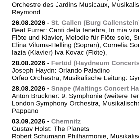
Orchestre des Jardins Musicaux, Musikalis
Reymond
26.08.2026
-
St. Gallen (Burg Gallenstein
Beat Furrer: Canti della tenebra, In mia vit
Flöte und Klavier, Melodie für Flöte solo, St
Elina Viluma-Helling (Sopran), Cornelia Son
Iazia (Klavier) Iva Kovac (Flöte),
28.08.2026
-
Fertöd (Haydneum Concerts 
Joseph Haydn: Orlando Paladino
Orfeo Orchestra, Musikalische Leitung: G
28.08.2026
-
Snape (Maltings Concert Hal
Anton Bruckner: 9. Symphonie (weitere Te
London Symphony Orchestra, Musikalische 
Pappano
03.09.2026
-
Chemnitz
Gustav Holst: The Planets
Robert Schumann Philharmonie, Musikalis