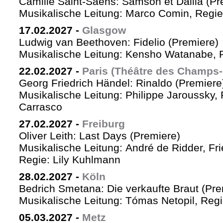
Camille Saint-Saëns: Samson et Dalila (Pr
Musikalische Leitung: Marco Comin, Regie
17.02.2027
-
Glasgow
Ludwig van Beethoven: Fidelio (Premiere)
Musikalische Leitung: Kensho Watanabe, R
22.02.2027
-
Paris (Théâtre des Champs-
Georg Friedrich Händel: Rinaldo (Premiere
Musikalische Leitung: Philippe Jaroussky, 
Carrasco
27.02.2027
-
Freiburg
Oliver Leith: Last Days (Premiere)
Musikalische Leitung: André de Ridder, Fr
Regie: Lily Kuhlmann
28.02.2027
-
Köln
Bedrich Smetana: Die verkaufte Braut (Pre
Musikalische Leitung: Tómas Netopil, Regi
05.03.2027
-
Metz