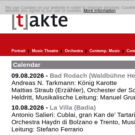
We use Cookies on our website in order to improve services. Cookie
website you agree to our use of cookies.
More Information
Portrait
Music Theatre
Orchestra
Contemp. Music
Comp
Calendar
09.08.2026
-
Bad Rodach (Waldbühne Held
Andreas N. Tarkmann: König Karotte
Mattias Straub (Erzähler), Orchester der 
Heldritt, Musikalische Leitung: Manuel Gru
10.08.2026
-
La Villa (Badia)
Antonio Salieri: Cublai, gran Kan de’ Tartar
Orchestra Haydn di Bolzano e Trento, Mus
Leitung: Stefano Ferrario