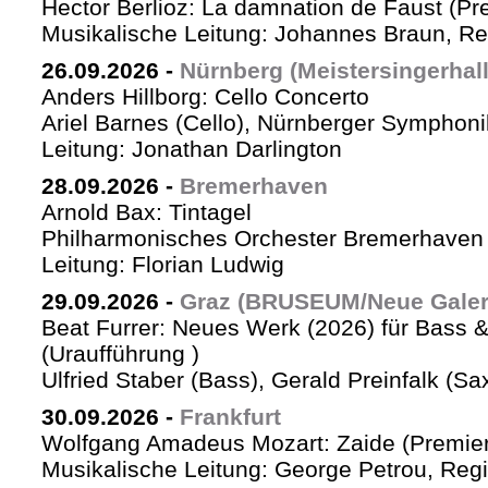
Hector Berlioz: La damnation de Faust (Pr
Musikalische Leitung: Johannes Braun, Re
26.09.2026
-
Nürnberg (Meistersingerhall
Anders Hillborg: Cello Concerto
Ariel Barnes (Cello), Nürnberger Symphoni
Leitung: Jonathan Darlington
28.09.2026
-
Bremerhaven
Arnold Bax: Tintagel
Philharmonisches Orchester Bremerhaven 
Leitung: Florian Ludwig
29.09.2026
-
Graz (BRUSEUM/Neue Galer
Beat Furrer: Neues Werk (2026) für Bass 
(Uraufführung )
Ulfried Staber (Bass), Gerald Preinfalk (S
30.09.2026
-
Frankfurt
Wolfgang Amadeus Mozart: Zaide (Premie
Musikalische Leitung: George Petrou, Reg