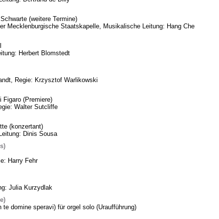
Schwarte (weitere Termine)
eder Mecklenburgische Staatskapelle, Musikalische Leitung: Hang Che
l
itung: Herbert Blomstedt
ndt, Regie: Krzysztof Warlikowski
 Figaro (Premiere)
gie: Walter Sutcliffe
te (konzertant)
Leitung: Dinis Sousa
s)
ie: Harry Fehr
ng: Julia Kurzydlak
e)
n te domine speravi) für orgel solo (Uraufführung)