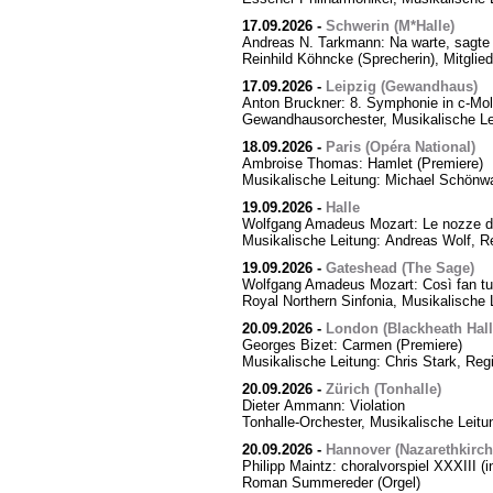
17.09.2026
-
Schwerin (M*Halle)
Andreas N. Tarkmann: Na warte, sagte 
Reinhild Köhncke (Sprecherin), Mitgli
17.09.2026
-
Leipzig (Gewandhaus)
Anton Bruckner: 8. Symphonie in c-Mol
Gewandhausorchester, Musikalische Le
18.09.2026
-
Paris (Opéra National)
Ambroise Thomas: Hamlet (Premiere)
Musikalische Leitung: Michael Schönwa
19.09.2026
-
Halle
Wolfgang Amadeus Mozart: Le nozze di
Musikalische Leitung: Andreas Wolf, Re
19.09.2026
-
Gateshead (The Sage)
Wolfgang Amadeus Mozart: Così fan tut
Royal Northern Sinfonia, Musikalische 
20.09.2026
-
London (Blackheath Hall
Georges Bizet: Carmen (Premiere)
Musikalische Leitung: Chris Stark, Reg
20.09.2026
-
Zürich (Tonhalle)
Dieter Ammann: Violation
Tonhalle-Orchester, Musikalische Leitu
20.09.2026
-
Hannover (Nazarethkirch
Philipp Maintz: choralvorspiel XXXIII (i
Roman Summereder (Orgel)