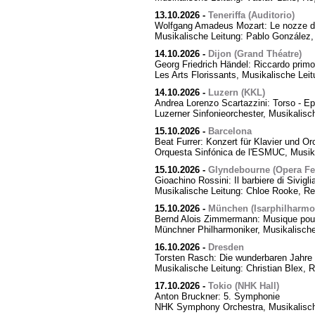
13.10.2026
-
Teneriffa (Auditorio)
Wolfgang Amadeus Mozart: Le nozze di
Musikalische Leitung: Pablo González,
14.10.2026
-
Dijon (Grand Théatre)
Georg Friedrich Händel: Riccardo primo,
Les Arts Florissants, Musikalische Lei
14.10.2026
-
Luzern (KKL)
Andrea Lorenzo Scartazzini: Torso - Ep
Luzerner Sinfonieorchester, Musikalisc
15.10.2026
-
Barcelona
Beat Furrer: Konzert für Klavier und Or
Orquesta Sinfónica de l'ESMUC, Musika
15.10.2026
-
Glyndebourne (Opera Fes
Gioachino Rossini: Il barbiere di Sivigli
Musikalische Leitung: Chloe Rooke, Re
15.10.2026
-
München (Isarphilharmo
Bernd Alois Zimmermann: Musique pour
Münchner Philharmoniker, Musikalische
16.10.2026
-
Dresden
Torsten Rasch: Die wunderbaren Jahre 
Musikalische Leitung: Christian Blex, 
17.10.2026
-
Tokio (NHK Hall)
Anton Bruckner: 5. Symphonie
NHK Symphony Orchestra, Musikalische