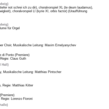
edwig)
 tiefer not schrei ich zu dir), choralvorspiel XL (te deum laudamus),
gkeit), choralvorspiel LI (kyrie XI, orbis factor) (Uraufführung
edwig)
lume für Orgel
ber Choir, Musikalische Leitung: Maxim Emelyanychev
e di Ponto (Premiere)
 Regie: Claus Guth
 Hall)
, Musikalische Leitung: Matthias Pintscher
, Regie: Matthias Kitter
(Premiere)
 Regie: Lorenzo Fioroni
alle)