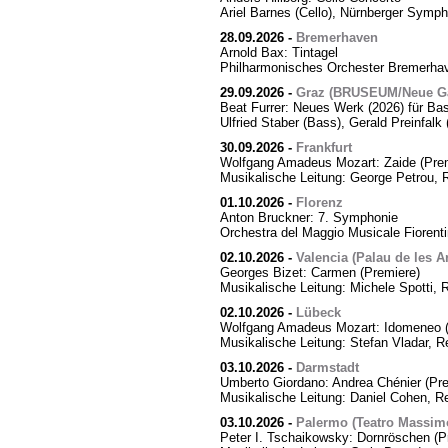
Ariel Barnes (Cello), Nürnberger Symph
28.09.2026
-
Bremerhaven
Arnold Bax: Tintagel
Philharmonisches Orchester Bremerhave
29.09.2026
-
Graz (BRUSEUM/Neue Ga
Beat Furrer: Neues Werk (2026) für Ba
Ulfried Staber (Bass), Gerald Preinfal
30.09.2026
-
Frankfurt
Wolfgang Amadeus Mozart: Zaide (Prem
Musikalische Leitung: George Petrou, 
01.10.2026
-
Florenz
Anton Bruckner: 7. Symphonie
Orchestra del Maggio Musicale Fiorent
02.10.2026
-
Valencia (Palau de les Ar
Georges Bizet: Carmen (Premiere)
Musikalische Leitung: Michele Spotti, 
02.10.2026
-
Lübeck
Wolfgang Amadeus Mozart: Idomeneo (
Musikalische Leitung: Stefan Vladar, 
03.10.2026
-
Darmstadt
Umberto Giordano: Andrea Chénier (Pre
Musikalische Leitung: Daniel Cohen, R
03.10.2026
-
Palermo (Teatro Massim
Peter I. Tschaikowsky: Dornröschen (P