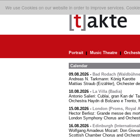
We use Cookies on our website in order to improve services. Cookie
Portrait
Music Theatre
Orchest
Calendar
09.08.2026
-
Bad Rodach (Waldbühne 
Andreas N. Tarkmann: König Karotte
Mattias Straub (Erzähler), Orchester d
10.08.2026
-
La Villa (Badia)
Antonio Salieri: Cublai, gran Kan de’ Ta
Orchestra Haydn di Bolzano e Trento, M
15.08.2026
-
London (Proms, Royal Al
Hector Berlioz: Grande messe des mor
London Symphony Chorus and Orchestra
16.08.2026
-
Edinburgh (International
Wolfgang Amadeus Mozart: Don Giovann
Scottish Chamber Chorus and Orchest