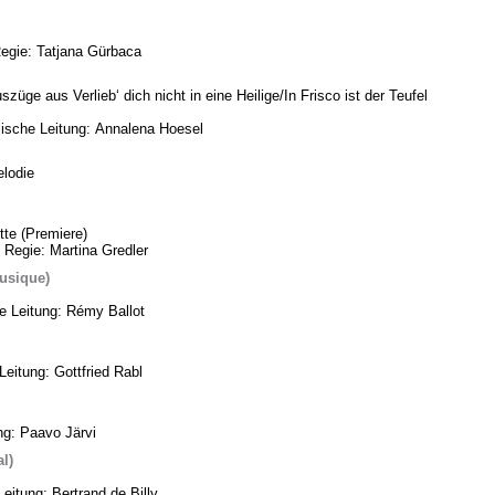
Regie: Tatjana Gürbaca
üge aus Verlieb‘ dich nicht in eine Heilige/In Frisco ist der Teufel
ische Leitung: Annalena Hoesel
lodie
te (Premiere)
 Regie: Martina Gredler
usique)
he Leitung: Rémy Ballot
eitung: Gottfried Rabl
ng: Paavo Järvi
l)
eitung: Bertrand de Billy