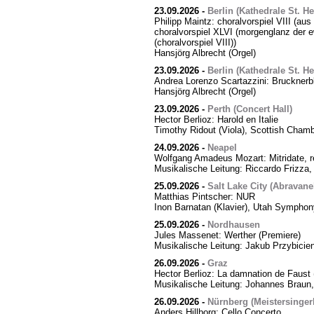
23.09.2026
-
Berlin (Kathedrale St. H
Philipp Maintz: choralvorspiel VIII (aus
choralvorspiel XLVI (morgenglanz der ewi
(choralvorspiel VIII))
Hansjörg Albrecht (Orgel)
23.09.2026
-
Berlin (Kathedrale St. H
Andrea Lorenzo Scartazzini: Brucknerb
Hansjörg Albrecht (Orgel)
23.09.2026
-
Perth (Concert Hall)
Hector Berlioz: Harold en Italie
Timothy Ridout (Viola), Scottish Cham
24.09.2026
-
Neapel
Wolfgang Amadeus Mozart: Mitridate, r
Musikalische Leitung: Riccardo Frizza,
25.09.2026
-
Salt Lake City (Abravanel
Matthias Pintscher: NUR
Inon Barnatan (Klavier), Utah Symphony
25.09.2026
-
Nordhausen
Jules Massenet: Werther (Premiere)
Musikalische Leitung: Jakub Przybicien
26.09.2026
-
Graz
Hector Berlioz: La damnation de Faust 
Musikalische Leitung: Johannes Braun,
26.09.2026
-
Nürnberg (Meistersingerh
Anders Hillborg: Cello Concerto