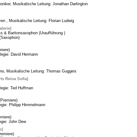
oniker, Musikalische Leitung: Jonathan Darlington
n , Musikalische Leitung: Florian Ludwig
lerie)
ss & Baritonsaxophon (Uraufführung )
k (Saxophon)
iere)
Regie: David Hermann
ino, Musikalische Leitung: Thomas Guggeis
ts Reina Sofia)
Regie: Ted Huffman
Premiere)
Regie: Philipp Himmelmann
miere)
egie: John Dew
o)
remiere)