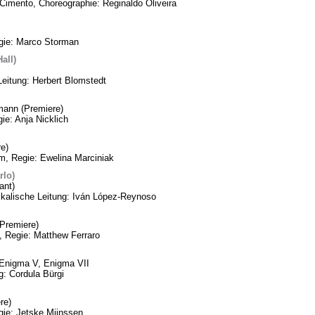
Cimento, Choreographie: Reginaldo Oliveira
egie: Marco Storman
all)
Leitung: Herbert Blomstedt
mann (Premiere)
ie: Anja Nicklich
e)
m, Regie: Ewelina Marciniak
rlo)
ant)
ikalische Leitung: Iván López-Reynoso
Premiere)
, Regie: Matthew Ferraro
, Enigma V, Enigma VII
: Cordula Bürgi
re)
gie: Jetske Mijnssen