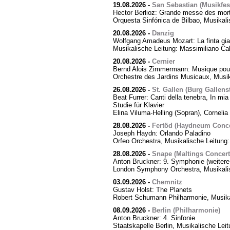
19.08.2026
-
San Sebastian (Musikfes
Hector Berlioz: Grande messe des mor
Orquesta Sinfónica de Bilbao, Musikali
20.08.2026
-
Danzig
Wolfgang Amadeus Mozart: La finta giar
Musikalische Leitung: Massimiliano Cal
20.08.2026
-
Cernier
Bernd Alois Zimmermann: Musique pour
Orchestre des Jardins Musicaux, Musik
26.08.2026
-
St. Gallen (Burg Gallens
Beat Furrer: Canti della tenebra, In mia 
Studie für Klavier
Elina Viluma-Helling (Sopran), Cornelia 
28.08.2026
-
Fertöd (Haydneum Concer
Joseph Haydn: Orlando Paladino
Orfeo Orchestra, Musikalische Leitung
28.08.2026
-
Snape (Maltings Concert 
Anton Bruckner: 9. Symphonie (weitere
London Symphony Orchestra, Musikalis
03.09.2026
-
Chemnitz
Gustav Holst: The Planets
Robert Schumann Philharmonie, Musika
08.09.2026
-
Berlin (Philharmonie)
Anton Bruckner: 4. Sinfonie
Staatskapelle Berlin, Musikalische Lei