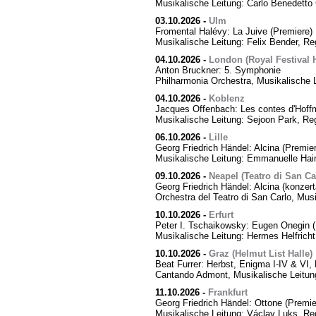
Musikalische Leitung: Carlo Benedetto 
03.10.2026
-
Ulm
Fromental Halévy: La Juive (Premiere)
Musikalische Leitung: Felix Bender, R
04.10.2026
-
London (Royal Festival H
Anton Bruckner: 5. Symphonie
Philharmonia Orchestra, Musikalische 
04.10.2026
-
Koblenz
Jacques Offenbach: Les contes d'Hoff
Musikalische Leitung: Sejoon Park, Reg
06.10.2026
-
Lille
Georg Friedrich Händel: Alcina (Premier
Musikalische Leitung: Emmanuelle Hai
09.10.2026
-
Neapel (Teatro di San Ca
Georg Friedrich Händel: Alcina (konzert
Orchestra del Teatro di San Carlo, Mus
10.10.2026
-
Erfurt
Peter I. Tschaikowsky: Eugen Onegin (
Musikalische Leitung: Hermes Helfricht
10.10.2026
-
Graz (Helmut List Halle)
Beat Furrer: Herbst, Enigma I-IV & VI
Cantando Admont, Musikalische Leitung
11.10.2026
-
Frankfurt
Georg Friedrich Händel: Ottone (Premie
Musikalische Leitung: Václav Luks, Re