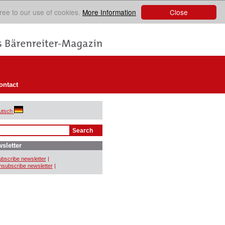
Close
ree to our use of cookies.
More Information
ontact
utsch
sletter
bscribe newsletter
|
subscribe newsletter
|