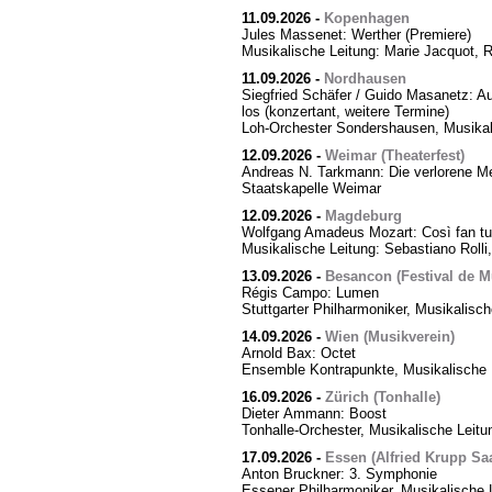
11.09.2026
-
Kopenhagen
Jules Massenet: Werther (Premiere)
Musikalische Leitung: Marie Jacquot, 
11.09.2026
-
Nordhausen
Siegfried Schäfer / Guido Masanetz: Ausz
los (konzertant, weitere Termine)
Loh-Orchester Sondershausen, Musikal
12.09.2026
-
Weimar (Theaterfest)
Andreas N. Tarkmann: Die verlorene Me
Staatskapelle Weimar
12.09.2026
-
Magdeburg
Wolfgang Amadeus Mozart: Così fan tut
Musikalische Leitung: Sebastiano Rolli,
13.09.2026
-
Besancon (Festival de M
Régis Campo: Lumen
Stuttgarter Philharmoniker, Musikalisc
14.09.2026
-
Wien (Musikverein)
Arnold Bax: Octet
Ensemble Kontrapunkte, Musikalische L
16.09.2026
-
Zürich (Tonhalle)
Dieter Ammann: Boost
Tonhalle-Orchester, Musikalische Leitu
17.09.2026
-
Essen (Alfried Krupp Saa
Anton Bruckner: 3. Symphonie
Essener Philharmoniker, Musikalische L