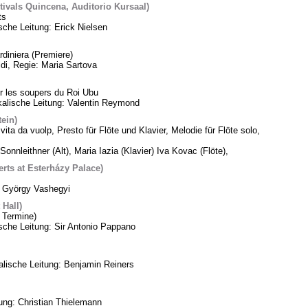
tivals Quincena, Auditorio Kursaal)
ts
sche Leitung: Erick Nielsen
diniera (Premiere)
di, Regie: Maria Sartova
 les soupers du Roi Ubu
alische Leitung: Valentin Reymond
tein)
vita da vuolp, Presto für Flöte und Klavier, Melodie für Flöte solo,
Sonnleithner (Alt), Maria Iazia (Klavier) Iva Kovac (Flöte),
ts at Esterházy Palace)
: György Vashegyi
Hall)
 Termine)
che Leitung: Sir Antonio Pappano
lische Leitung: Benjamin Reiners
tung: Christian Thielemann