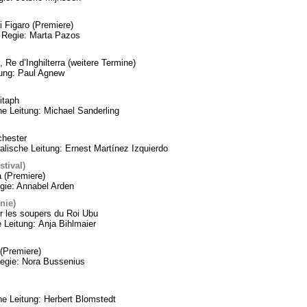
 Figaro (Premiere)
 Regie: Marta Pazos
 Re d’Inghilterra (weitere Termine)
tung: Paul Agnew
itaph
he Leitung: Michael Sanderling
chester
lische Leitung: Ernest Martínez Izquierdo
tival)
a (Premiere)
gie: Annabel Arden
nie)
 les soupers du Roi Ubu
 Leitung: Anja Bihlmaier
(Premiere)
Regie: Nora Bussenius
 Leitung: Herbert Blomstedt