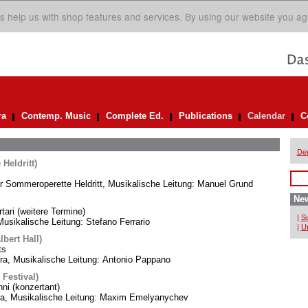
s help us with shop features and services. By using our website you ag
ra
Contemp. Music
Complete Ed.
Publications
Calendar
C
De
Heldritt)
er Sommeroperette Heldritt, Musikalische Leitung: Manuel Grund
New
rtari (weitere Termine)
|
Su
usikalische Leitung: Stefano Ferrario
|
Un
bert Hall)
ts
, Musikalische Leitung: Antonio Pappano
 Festival)
i (konzertant)
ra, Musikalische Leitung: Maxim Emelyanychev