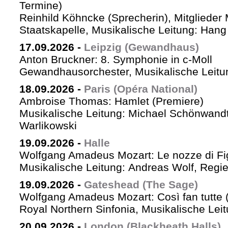
Termine)
Reinhild Köhncke (Sprecherin), Mitglieder
Staatskapelle, Musikalische Leitung: Han
17.09.2026
-
Leipzig (Gewandhaus)
Anton Bruckner: 8. Symphonie in c-Moll
Gewandhausorchester, Musikalische Leitun
18.09.2026
-
Paris (Opéra National)
Ambroise Thomas: Hamlet (Premiere)
Musikalische Leitung: Michael Schönwandt
Warlikowski
19.09.2026
-
Halle
Wolfgang Amadeus Mozart: Le nozze di Fi
Musikalische Leitung: Andreas Wolf, Regie:
19.09.2026
-
Gateshead (The Sage)
Wolfgang Amadeus Mozart: Così fan tutte (
Royal Northern Sinfonia, Musikalische Lei
20.09.2026
-
London (Blackheath Halls)