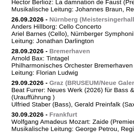
Hector Berlioz: La damnation de Faust (Pr
Musikalische Leitung: Johannes Braun, Re
26.09.2026
-
Nürnberg (Meistersingerhall
Anders Hillborg: Cello Concerto
Ariel Barnes (Cello), Nürnberger Symphoni
Leitung: Jonathan Darlington
28.09.2026
-
Bremerhaven
Arnold Bax: Tintagel
Philharmonisches Orchester Bremerhaven 
Leitung: Florian Ludwig
29.09.2026
-
Graz (BRUSEUM/Neue Galer
Beat Furrer: Neues Werk (2026) für Bass 
(Uraufführung )
Ulfried Staber (Bass), Gerald Preinfalk (S
30.09.2026
-
Frankfurt
Wolfgang Amadeus Mozart: Zaide (Premie
Musikalische Leitung: George Petrou, Reg