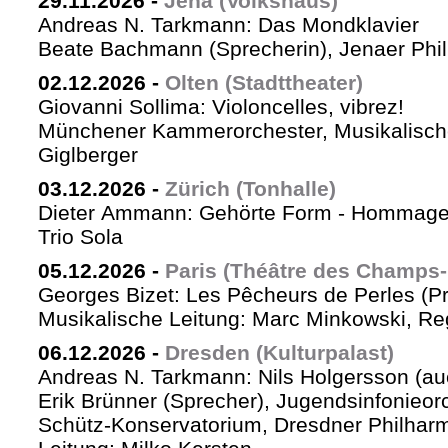
29.11.2026
-
Jena (Volkshaus)
Andreas N. Tarkmann: Das Mondklavier
Beate Bachmann (Sprecherin), Jenaer Phi
02.12.2026
-
Olten (Stadttheater)
Giovanni Sollima: Violoncelles, vibrez!
Münchener Kammerorchester, Musikalische
Giglberger
03.12.2026
-
Zürich (Tonhalle)
Dieter Ammann: Gehörte Form - Hommag
Trio Sola
05.12.2026
-
Paris (Théâtre des Champs-
Georges Bizet: Les Pêcheurs de Perles (P
Musikalische Leitung: Marc Minkowski, Reg
06.12.2026
-
Dresden (Kulturpalast)
Andreas N. Tarkmann: Nils Holgersson (au
Erik Brünner (Sprecher), Jugendsinfonieorc
Schütz-Konservatorium, Dresdner Philhar