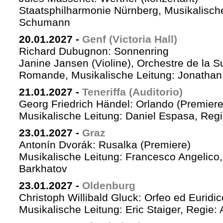
Staatsphilharmonie Nürnberg, Musikalische
Schumann
20.01.2027
-
Genf (Victoria Hall)
Richard Dubugnon: Sonnenring
Janine Jansen (Violine), Orchestre de la S
Romande, Musikalische Leitung: Jonathan
21.01.2027
-
Teneriffa (Auditorio)
Georg Friedrich Händel: Orlando (Premiere
Musikalische Leitung: Daniel Espasa, Regie
23.01.2027
-
Graz
Antonín Dvorák: Rusalka (Premiere)
Musikalische Leitung: Francesco Angelico,
Barkhatov
23.01.2027
-
Oldenburg
Christoph Willibald Gluck: Orfeo ed Euridi
Musikalische Leitung: Eric Staiger, Regie: