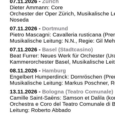
07.11.2026
-
Zürich
Dieter Ammann: Core
Orchester der Oper Zürich, Musikalische L
Noseda
07.11.2026
-
Dortmund
Pietro Mascagni: Cavalleria rusticana (Pre
Musikalische Leitung: N.N., Regie: Gil Me
07.11.2026
-
Basel (Stadtcasino)
Beat Furrer: Neues Werk für Orchester (Ur
Kammerorchester Basel, Musikalische Leit
08.11.2026
-
Hamburg
Engelbert Humperdinck: Dornröschen (Pre
Musikalische Leitung: Markus Poschner, 
13.11.2026
-
Bologna (Teatro Comunale)
Camille Saint-Saëns: Samson et Dalila (ko
Orchestra e Coro del Teatro Comunale di B
Leitung: Roberto Abbado