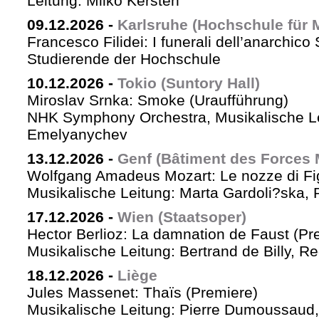
Leitung: Milko Kersten
09.12.2026
-
Karlsruhe (Hochschule für 
Francesco Filidei: I funerali dell’anarchico 
Studierende der Hochschule
10.12.2026
-
Tokio (Suntory Hall)
Miroslav Srnka: Smoke (Uraufführung)
NHK Symphony Orchestra, Musikalische L
Emelyanychev
13.12.2026
-
Genf (Bâtiment des Forces 
Wolfgang Amadeus Mozart: Le nozze di Fi
Musikalische Leitung: Marta Gardoli?ska, 
17.12.2026
-
Wien (Staatsoper)
Hector Berlioz: La damnation de Faust (Pr
Musikalische Leitung: Bertrand de Billy, Re
18.12.2026
-
Liège
Jules Massenet: Thaïs (Premiere)
Musikalische Leitung: Pierre Dumoussaud, 