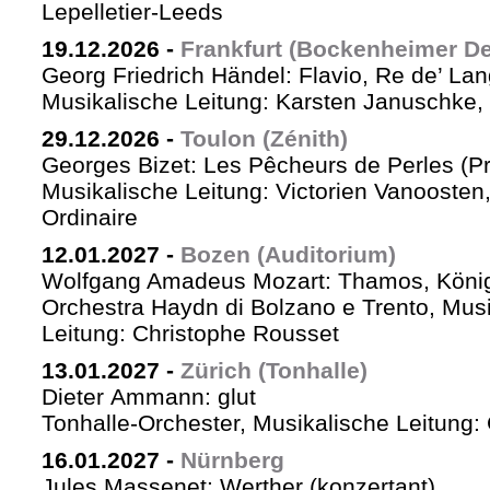
Lepelletier-Leeds
19.12.2026
-
Frankfurt (Bockenheimer De
Georg Friedrich Händel: Flavio, Re de’ La
Musikalische Leitung: Karsten Januschke,
29.12.2026
-
Toulon (Zénith)
Georges Bizet: Les Pêcheurs de Perles (P
Musikalische Leitung: Victorien Vanoosten,
Ordinaire
12.01.2027
-
Bozen (Auditorium)
Wolfgang Amadeus Mozart: Thamos, König
Orchestra Haydn di Bolzano e Trento, Mus
Leitung: Christophe Rousset
13.01.2027
-
Zürich (Tonhalle)
Dieter Ammann: glut
Tonhalle-Orchester, Musikalische Leitung
16.01.2027
-
Nürnberg
Jules Massenet: Werther (konzertant)