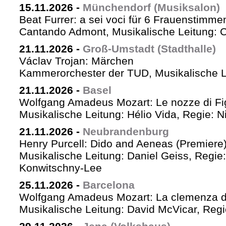
15.11.2026
-
Münchendorf (Musiksalon)
Beat Furrer: a sei voci für 6 Frauenstimme
Cantando Admont, Musikalische Leitung: C
21.11.2026
-
Groß-Umstadt (Stadthalle)
Václav Trojan: Märchen
Kammerorchester der TUD, Musikalische Le
21.11.2026
-
Basel
Wolfgang Amadeus Mozart: Le nozze di Fi
Musikalische Leitung: Hélio Vida, Regie: 
21.11.2026
-
Neubrandenburg
Henry Purcell: Dido and Aeneas (Premiere
Musikalische Leitung: Daniel Geiss, Regie
Konwitschny-Lee
25.11.2026
-
Barcelona
Wolfgang Amadeus Mozart: La clemenza di
Musikalische Leitung: David McVicar, Reg