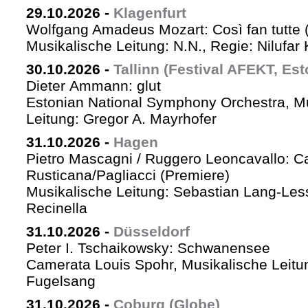
29.10.2026
-
Klagenfurt
Wolfgang Amadeus Mozart: Così fan tutte 
Musikalische Leitung: N.N., Regie: Nilufar
30.10.2026
-
Tallinn (Festival AFEKT, Est
Dieter Ammann: glut
Estonian National Symphony Orchestra, M
Leitung: Gregor A. Mayrhofer
31.10.2026
-
Hagen
Pietro Mascagni / Ruggero Leoncavallo: Ca
Rusticana/Pagliacci (Premiere)
Musikalische Leitung: Sebastian Lang-Les
Recinella
31.10.2026
-
Düsseldorf
Peter I. Tschaikowsky: Schwanensee
Camerata Louis Spohr, Musikalische Leitu
Fugelsang
31.10.2026
-
Coburg (Globe)