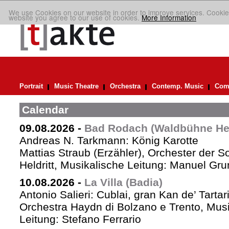
We use Cookies on our website in order to improve services. Cookie
website you agree to our use of cookies.
More Information
Portrait
Music Theatre
Orchestra
Contemp. Music
Comp
Calendar
09.08.2026
-
Bad Rodach (Waldbühne Held
Andreas N. Tarkmann: König Karotte
Mattias Straub (Erzähler), Orchester der 
Heldritt, Musikalische Leitung: Manuel Gru
10.08.2026
-
La Villa (Badia)
Antonio Salieri: Cublai, gran Kan de’ Tartar
Orchestra Haydn di Bolzano e Trento, Mus
Leitung: Stefano Ferrario