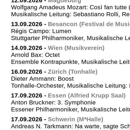
12.09.2026
-
Magdeburg
Wolfgang Amadeus Mozart: Così fan tutte 
Musikalische Leitung: Sebastiano Rolli, Re
13.09.2026
-
Besancon (Festival de Musi
Régis Campo: Lumen
Stuttgarter Philharmoniker, Musikalische L
14.09.2026
-
Wien (Musikverein)
Arnold Bax: Octet
Ensemble Kontrapunkte, Musikalische Leitu
16.09.2026
-
Zürich (Tonhalle)
Dieter Ammann: Boost
Tonhalle-Orchester, Musikalische Leitung:
17.09.2026
-
Essen (Alfried Krupp Saal)
Anton Bruckner: 3. Symphonie
Essener Philharmoniker, Musikalische Leitu
17.09.2026
-
Schwerin (M*Halle)
Andreas N. Tarkmann: Na warte, sagte Sch