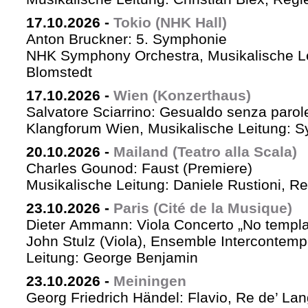
17.10.2026
-
Tokio (NHK Hall)
Anton Bruckner: 5. Symphonie
NHK Symphony Orchestra, Musikalische Le
Blomstedt
17.10.2026
-
Wien (Konzerthaus)
Salvatore Sciarrino: Gesualdo senza parol
Klangforum Wien, Musikalische Leitung: S
20.10.2026
-
Mailand (Teatro alla Scala)
Charles Gounod: Faust (Premiere)
Musikalische Leitung: Daniele Rustioni, R
23.10.2026
-
Paris (Cité de la Musique)
Dieter Ammann: Viola Concerto „No templa
John Stulz (Viola), Ensemble Intercontemp
Leitung: George Benjamin
23.10.2026
-
Meiningen
Georg Friedrich Händel: Flavio, Re de’ La