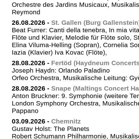
Orchestre des Jardins Musicaux, Musikalis
Reymond
26.08.2026
-
St. Gallen (Burg Gallenstein
Beat Furrer: Canti della tenebra, In mia vit
Flöte und Klavier, Melodie für Flöte solo, St
Elina Viluma-Helling (Sopran), Cornelia Son
Iazia (Klavier) Iva Kovac (Flöte),
28.08.2026
-
Fertöd (Haydneum Concerts 
Joseph Haydn: Orlando Paladino
Orfeo Orchestra, Musikalische Leitung: G
28.08.2026
-
Snape (Maltings Concert Hal
Anton Bruckner: 9. Symphonie (weitere Te
London Symphony Orchestra, Musikalische 
Pappano
03.09.2026
-
Chemnitz
Gustav Holst: The Planets
Robert Schumann Philharmonie, Musikalis