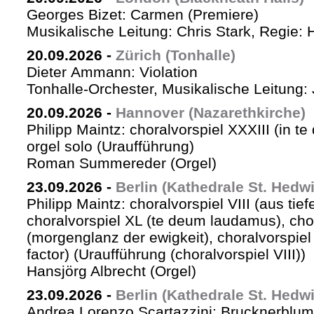
Georges Bizet: Carmen (Premiere)
Musikalische Leitung: Chris Stark, Regie: 
20.09.2026
-
Zürich (Tonhalle)
Dieter Ammann: Violation
Tonhalle-Orchester, Musikalische Leitung: 
20.09.2026
-
Hannover (Nazarethkirche)
Philipp Maintz: choralvorspiel XXXIII (in te
orgel solo (Uraufführung)
Roman Summereder (Orgel)
23.09.2026
-
Berlin (Kathedrale St. Hedw
Philipp Maintz: choralvorspiel VIII (aus tiefe
choralvorspiel XL (te deum laudamus), cho
(morgenglanz der ewigkeit), choralvorspiel L
factor) (Uraufführung (choralvorspiel VIII))
Hansjörg Albrecht (Orgel)
23.09.2026
-
Berlin (Kathedrale St. Hedw
Andrea Lorenzo Scartazzini: Brucknerblum