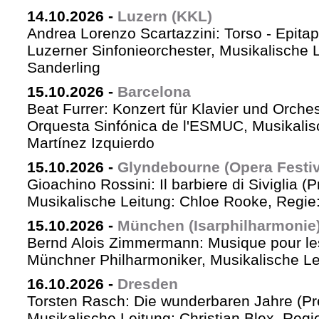
14.10.2026
-
Luzern (KKL)
Andrea Lorenzo Scartazzini: Torso - Epita
Luzerner Sinfonieorchester, Musikalische 
Sanderling
15.10.2026
-
Barcelona
Beat Furrer: Konzert für Klavier und Orches
Orquesta Sinfónica de l'ESMUC, Musikalis
Martínez Izquierdo
15.10.2026
-
Glyndebourne (Opera Festiv
Gioachino Rossini: Il barbiere di Siviglia (
Musikalische Leitung: Chloe Rooke, Regie
15.10.2026
-
München (Isarphilharmonie
Bernd Alois Zimmermann: Musique pour le
Münchner Philharmoniker, Musikalische Lei
16.10.2026
-
Dresden
Torsten Rasch: Die wunderbaren Jahre (Pr
Musikalische Leitung: Christian Blex, Reg