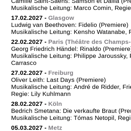
Camille Saint-Saëns: Samson et Dalila (Pr
Musikalische Leitung: Marco Comin, Regie
17.02.2027
-
Glasgow
Ludwig van Beethoven: Fidelio (Premiere)
Musikalische Leitung: Kensho Watanabe, R
22.02.2027
-
Paris (Théâtre des Champs-
Georg Friedrich Händel: Rinaldo (Premiere
Musikalische Leitung: Philippe Jaroussky, 
Carrasco
27.02.2027
-
Freiburg
Oliver Leith: Last Days (Premiere)
Musikalische Leitung: André de Ridder, Fr
Regie: Lily Kuhlmann
28.02.2027
-
Köln
Bedrich Smetana: Die verkaufte Braut (Pre
Musikalische Leitung: Tómas Netopil, Regi
05.03.2027
-
Metz