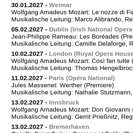
30.01.2027
-
Weimar
Wolfgang Amadeus Mozart: Le nozze di Fi
Musikalische Leitung: Marco Alibrando, R
05.02.2027
-
Dublin (Irish National Opera
Jean-Philippe Rameau: Les Boréades (Pre
Musikalische Leitung: Camille Delaforge, R
10.02.2027
-
London (Royal Opera House
Wolfgang Amadeus Mozart: Così fan tutte 
Musikalische Leitung: Thomas Hengelbrock
11.02.2027
-
Paris (Opéra National)
Jules Massenet: Werther (Premiere)
Musikalische Leitung: Nathalie Stutzmann
13.02.2027
-
Innsbruck
Wolfgang Amadeus Mozart: Don Giovanni 
Musikalische Leitung: Gerrit Prießnitz, Re
13.02.2027
-
Bremerhaven