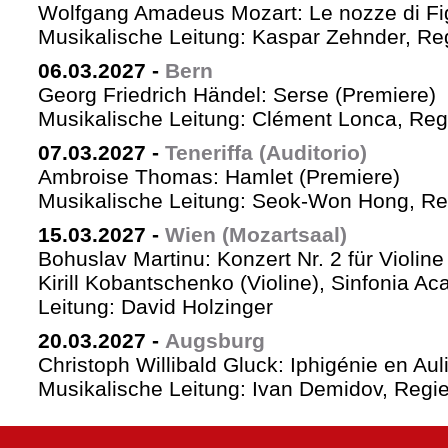
Wolfgang Amadeus Mozart: Le nozze di Fi
Musikalische Leitung: Kaspar Zehnder, Re
06.03.2027
-
Bern
Georg Friedrich Händel: Serse (Premiere)
Musikalische Leitung: Clément Lonca, Regi
07.03.2027
-
Teneriffa (Auditorio)
Ambroise Thomas: Hamlet (Premiere)
Musikalische Leitung: Seok-Won Hong, Reg
15.03.2027
-
Wien (Mozartsaal)
Bohuslav Martinu: Konzert Nr. 2 für Violin
Kirill Kobantschenko (Violine), Sinfonia A
Leitung: David Holzinger
20.03.2027
-
Augsburg
Christoph Willibald Gluck: Iphigénie en Aul
Musikalische Leitung: Ivan Demidov, Regie