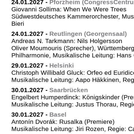
24.01.2027
-
Pforzheim (CongressCentr
Giovanni Sollima: When We Were Trees
Südwestdeutsches Kammerorchester, Musik
Bieri
24.01.2027
-
Reutlingen (Georgensaal)
Andreas N. Tarkmann: Nils Holgersson
Oliver Moumouris (Sprecher), Württember
Philharmonie, Musikalische Leitung: Hans 
29.01.2027
-
Helsinki
Christoph Willibald Gluck: Orfeo ed Euridi
Musikalische Leitung: Aapo Häkkinen, Reg
30.01.2027
-
Saarbrücken
Engelbert Humperdinck: Königskinder (Pre
Musikalische Leitung: Justus Thorau, Reg
30.01.2027
-
Basel
Antonín Dvorák: Rusalka (Premiere)
Musikalische Leitung: Jiri Rozen, Regie: Ca