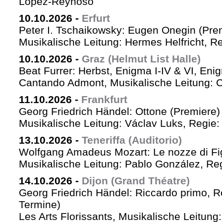
López-Reynoso
10.10.2026
-
Erfurt
Peter I. Tschaikowsky: Eugen Onegin (Pre
Musikalische Leitung: Hermes Helfricht, R
10.10.2026
-
Graz (Helmut List Halle)
Beat Furrer: Herbst, Enigma I-IV & VI, Eni
Cantando Admont, Musikalische Leitung: C
11.10.2026
-
Frankfurt
Georg Friedrich Händel: Ottone (Premiere)
Musikalische Leitung: Václav Luks, Regie:
13.10.2026
-
Teneriffa (Auditorio)
Wolfgang Amadeus Mozart: Le nozze di Fi
Musikalische Leitung: Pablo González, Re
14.10.2026
-
Dijon (Grand Théatre)
Georg Friedrich Händel: Riccardo primo, Re 
Termine)
Les Arts Florissants, Musikalische Leitun