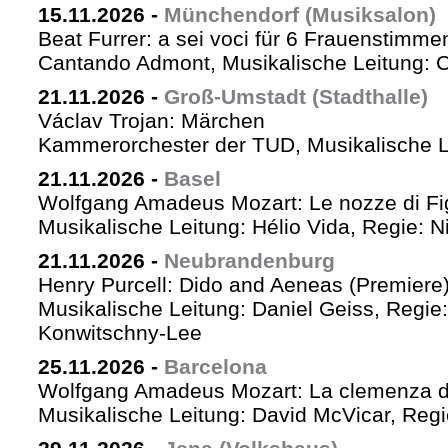
15.11.2026
-
Münchendorf (Musiksalon)
Beat Furrer: a sei voci für 6 Frauenstimme
Cantando Admont, Musikalische Leitung: C
21.11.2026
-
Groß-Umstadt (Stadthalle)
Václav Trojan: Märchen
Kammerorchester der TUD, Musikalische Le
21.11.2026
-
Basel
Wolfgang Amadeus Mozart: Le nozze di Fi
Musikalische Leitung: Hélio Vida, Regie: 
21.11.2026
-
Neubrandenburg
Henry Purcell: Dido and Aeneas (Premiere
Musikalische Leitung: Daniel Geiss, Regie
Konwitschny-Lee
25.11.2026
-
Barcelona
Wolfgang Amadeus Mozart: La clemenza di
Musikalische Leitung: David McVicar, Reg