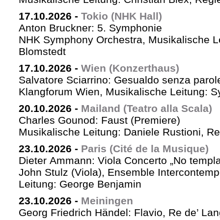
17.10.2026
-
Tokio (NHK Hall)
Anton Bruckner: 5. Symphonie
NHK Symphony Orchestra, Musikalische Le
Blomstedt
17.10.2026
-
Wien (Konzerthaus)
Salvatore Sciarrino: Gesualdo senza parol
Klangforum Wien, Musikalische Leitung: S
20.10.2026
-
Mailand (Teatro alla Scala)
Charles Gounod: Faust (Premiere)
Musikalische Leitung: Daniele Rustioni, R
23.10.2026
-
Paris (Cité de la Musique)
Dieter Ammann: Viola Concerto „No templa
John Stulz (Viola), Ensemble Intercontemp
Leitung: George Benjamin
23.10.2026
-
Meiningen
Georg Friedrich Händel: Flavio, Re de’ La