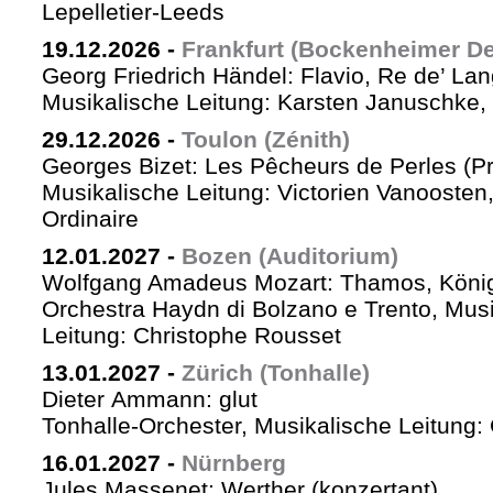
Lepelletier-Leeds
19.12.2026
-
Frankfurt (Bockenheimer De
Georg Friedrich Händel: Flavio, Re de’ La
Musikalische Leitung: Karsten Januschke,
29.12.2026
-
Toulon (Zénith)
Georges Bizet: Les Pêcheurs de Perles (P
Musikalische Leitung: Victorien Vanoosten,
Ordinaire
12.01.2027
-
Bozen (Auditorium)
Wolfgang Amadeus Mozart: Thamos, König
Orchestra Haydn di Bolzano e Trento, Mus
Leitung: Christophe Rousset
13.01.2027
-
Zürich (Tonhalle)
Dieter Ammann: glut
Tonhalle-Orchester, Musikalische Leitung
16.01.2027
-
Nürnberg
Jules Massenet: Werther (konzertant)