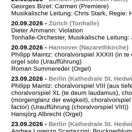
Georges Bizet: Carmen (Premiere)
Musikalische Leitung: Chris Stark, Regie: 
20.09.2026
-
Zürich (Tonhalle)
Dieter Ammann: Violation
Tonhalle-Orchester, Musikalische Leitung: 
20.09.2026
-
Hannover (Nazarethkirche)
Philipp Maintz: choralvorspiel XXXIII (in te
orgel solo (Uraufführung)
Roman Summereder (Orgel)
23.09.2026
-
Berlin (Kathedrale St. Hedw
Philipp Maintz: choralvorspiel VIII (aus tiefe
choralvorspiel XL (te deum laudamus), cho
(morgenglanz der ewigkeit), choralvorspiel L
factor) (Uraufführung (choralvorspiel VIII))
Hansjörg Albrecht (Orgel)
23.09.2026
-
Berlin (Kathedrale St. Hedw
Andrea Lorenzo Scartazzini: Brucknerblum