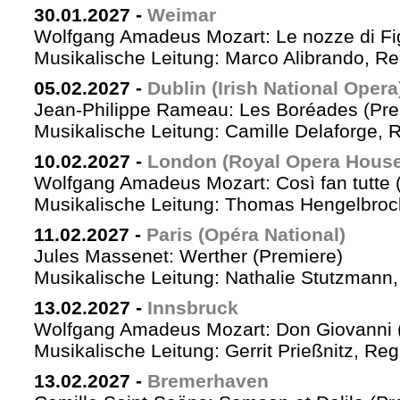
30.01.2027
-
Weimar
Wolfgang Amadeus Mozart: Le nozze di Fi
Musikalische Leitung: Marco Alibrando, R
05.02.2027
-
Dublin (Irish National Opera
Jean-Philippe Rameau: Les Boréades (Pre
Musikalische Leitung: Camille Delaforge, R
10.02.2027
-
London (Royal Opera House
Wolfgang Amadeus Mozart: Così fan tutte 
Musikalische Leitung: Thomas Hengelbrock
11.02.2027
-
Paris (Opéra National)
Jules Massenet: Werther (Premiere)
Musikalische Leitung: Nathalie Stutzmann
13.02.2027
-
Innsbruck
Wolfgang Amadeus Mozart: Don Giovanni 
Musikalische Leitung: Gerrit Prießnitz, Re
13.02.2027
-
Bremerhaven