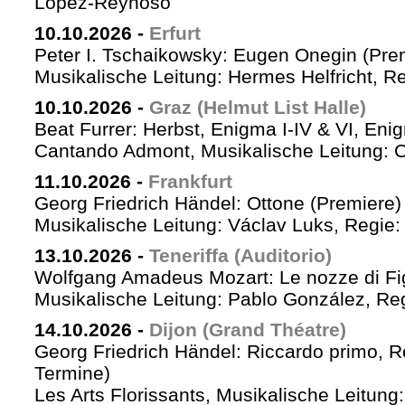
López-Reynoso
10.10.2026
-
Erfurt
Peter I. Tschaikowsky: Eugen Onegin (Pre
Musikalische Leitung: Hermes Helfricht, R
10.10.2026
-
Graz (Helmut List Halle)
Beat Furrer: Herbst, Enigma I-IV & VI, Eni
Cantando Admont, Musikalische Leitung: C
11.10.2026
-
Frankfurt
Georg Friedrich Händel: Ottone (Premiere)
Musikalische Leitung: Václav Luks, Regie:
13.10.2026
-
Teneriffa (Auditorio)
Wolfgang Amadeus Mozart: Le nozze di Fi
Musikalische Leitung: Pablo González, Re
14.10.2026
-
Dijon (Grand Théatre)
Georg Friedrich Händel: Riccardo primo, Re 
Termine)
Les Arts Florissants, Musikalische Leitun