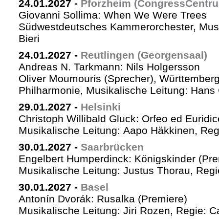
24.01.2027
-
Pforzheim (CongressCentr
Giovanni Sollima: When We Were Trees
Südwestdeutsches Kammerorchester, Musik
Bieri
24.01.2027
-
Reutlingen (Georgensaal)
Andreas N. Tarkmann: Nils Holgersson
Oliver Moumouris (Sprecher), Württember
Philharmonie, Musikalische Leitung: Hans 
29.01.2027
-
Helsinki
Christoph Willibald Gluck: Orfeo ed Euridi
Musikalische Leitung: Aapo Häkkinen, Reg
30.01.2027
-
Saarbrücken
Engelbert Humperdinck: Königskinder (Pre
Musikalische Leitung: Justus Thorau, Reg
30.01.2027
-
Basel
Antonín Dvorák: Rusalka (Premiere)
Musikalische Leitung: Jiri Rozen, Regie: Ca