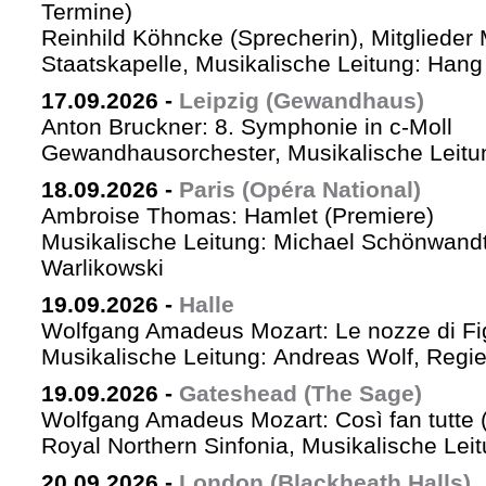
Termine)
Reinhild Köhncke (Sprecherin), Mitglieder
Staatskapelle, Musikalische Leitung: Han
17.09.2026
-
Leipzig (Gewandhaus)
Anton Bruckner: 8. Symphonie in c-Moll
Gewandhausorchester, Musikalische Leitun
18.09.2026
-
Paris (Opéra National)
Ambroise Thomas: Hamlet (Premiere)
Musikalische Leitung: Michael Schönwandt
Warlikowski
19.09.2026
-
Halle
Wolfgang Amadeus Mozart: Le nozze di Fi
Musikalische Leitung: Andreas Wolf, Regie:
19.09.2026
-
Gateshead (The Sage)
Wolfgang Amadeus Mozart: Così fan tutte (
Royal Northern Sinfonia, Musikalische Lei
20.09.2026
-
London (Blackheath Halls)