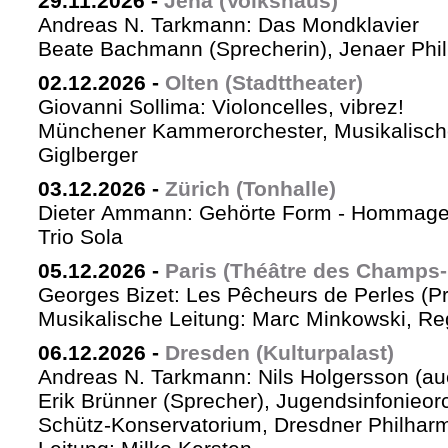
29.11.2026
-
Jena (Volkshaus)
Andreas N. Tarkmann: Das Mondklavier
Beate Bachmann (Sprecherin), Jenaer Phi
02.12.2026
-
Olten (Stadttheater)
Giovanni Sollima: Violoncelles, vibrez!
Münchener Kammerorchester, Musikalische
Giglberger
03.12.2026
-
Zürich (Tonhalle)
Dieter Ammann: Gehörte Form - Hommag
Trio Sola
05.12.2026
-
Paris (Théâtre des Champs-
Georges Bizet: Les Pêcheurs de Perles (P
Musikalische Leitung: Marc Minkowski, Reg
06.12.2026
-
Dresden (Kulturpalast)
Andreas N. Tarkmann: Nils Holgersson (au
Erik Brünner (Sprecher), Jugendsinfonieorc
Schütz-Konservatorium, Dresdner Philhar