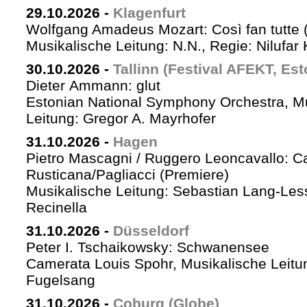
29.10.2026
-
Klagenfurt
Wolfgang Amadeus Mozart: Così fan tutte 
Musikalische Leitung: N.N., Regie: Nilufar
30.10.2026
-
Tallinn (Festival AFEKT, Est
Dieter Ammann: glut
Estonian National Symphony Orchestra, M
Leitung: Gregor A. Mayrhofer
31.10.2026
-
Hagen
Pietro Mascagni / Ruggero Leoncavallo: Ca
Rusticana/Pagliacci (Premiere)
Musikalische Leitung: Sebastian Lang-Les
Recinella
31.10.2026
-
Düsseldorf
Peter I. Tschaikowsky: Schwanensee
Camerata Louis Spohr, Musikalische Leitu
Fugelsang
31.10.2026
-
Coburg (Globe)