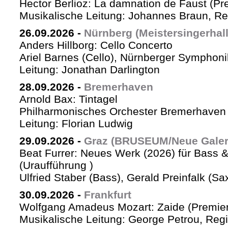
Hector Berlioz: La damnation de Faust (Pr
Musikalische Leitung: Johannes Braun, Re
26.09.2026
-
Nürnberg (Meistersingerhall
Anders Hillborg: Cello Concerto
Ariel Barnes (Cello), Nürnberger Symphoni
Leitung: Jonathan Darlington
28.09.2026
-
Bremerhaven
Arnold Bax: Tintagel
Philharmonisches Orchester Bremerhaven 
Leitung: Florian Ludwig
29.09.2026
-
Graz (BRUSEUM/Neue Galer
Beat Furrer: Neues Werk (2026) für Bass 
(Uraufführung )
Ulfried Staber (Bass), Gerald Preinfalk (S
30.09.2026
-
Frankfurt
Wolfgang Amadeus Mozart: Zaide (Premie
Musikalische Leitung: George Petrou, Reg