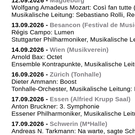
12.09.2026
-
Magdeburg
Wolfgang Amadeus Mozart: Così fan tutte 
Musikalische Leitung: Sebastiano Rolli, Re
13.09.2026
-
Besancon (Festival de Musi
Régis Campo: Lumen
Stuttgarter Philharmoniker, Musikalische L
14.09.2026
-
Wien (Musikverein)
Arnold Bax: Octet
Ensemble Kontrapunkte, Musikalische Leitu
16.09.2026
-
Zürich (Tonhalle)
Dieter Ammann: Boost
Tonhalle-Orchester, Musikalische Leitung:
17.09.2026
-
Essen (Alfried Krupp Saal)
Anton Bruckner: 3. Symphonie
Essener Philharmoniker, Musikalische Leitu
17.09.2026
-
Schwerin (M*Halle)
Andreas N. Tarkmann: Na warte, sagte Sch