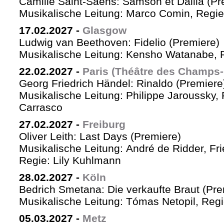
Camille Saint-Saëns: Samson et Dalila (Pr
Musikalische Leitung: Marco Comin, Regie
17.02.2027
-
Glasgow
Ludwig van Beethoven: Fidelio (Premiere)
Musikalische Leitung: Kensho Watanabe, R
22.02.2027
-
Paris (Théâtre des Champs-
Georg Friedrich Händel: Rinaldo (Premiere
Musikalische Leitung: Philippe Jaroussky, 
Carrasco
27.02.2027
-
Freiburg
Oliver Leith: Last Days (Premiere)
Musikalische Leitung: André de Ridder, Fr
Regie: Lily Kuhlmann
28.02.2027
-
Köln
Bedrich Smetana: Die verkaufte Braut (Pre
Musikalische Leitung: Tómas Netopil, Regi
05.03.2027
-
Metz