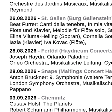
Orchestre des Jardins Musicaux, Musikalis
Reymond
26.08.2026
-
St. Gallen (Burg Gallenstein
Beat Furrer: Canti della tenebra, In mia vit
Flöte und Klavier, Melodie für Flöte solo, St
Elina Viluma-Helling (Sopran), Cornelia Son
Iazia (Klavier) Iva Kovac (Flöte),
28.08.2026
-
Fertöd (Haydneum Concerts 
Joseph Haydn: Orlando Paladino
Orfeo Orchestra, Musikalische Leitung: G
28.08.2026
-
Snape (Maltings Concert Hal
Anton Bruckner: 9. Symphonie (weitere Te
London Symphony Orchestra, Musikalische 
Pappano
03.09.2026
-
Chemnitz
Gustav Holst: The Planets
Robert Schumann Philharmonie, Musikalis