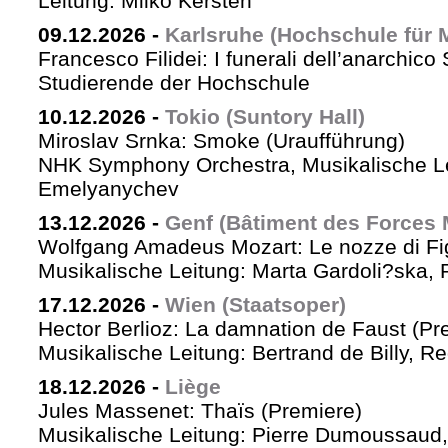
Leitung: Milko Kersten
09.12.2026
-
Karlsruhe (Hochschule für 
Francesco Filidei: I funerali dell’anarchico 
Studierende der Hochschule
10.12.2026
-
Tokio (Suntory Hall)
Miroslav Srnka: Smoke (Uraufführung)
NHK Symphony Orchestra, Musikalische L
Emelyanychev
13.12.2026
-
Genf (Bâtiment des Forces 
Wolfgang Amadeus Mozart: Le nozze di Fi
Musikalische Leitung: Marta Gardoli?ska, 
17.12.2026
-
Wien (Staatsoper)
Hector Berlioz: La damnation de Faust (Pr
Musikalische Leitung: Bertrand de Billy, Re
18.12.2026
-
Liège
Jules Massenet: Thaïs (Premiere)
Musikalische Leitung: Pierre Dumoussaud, 