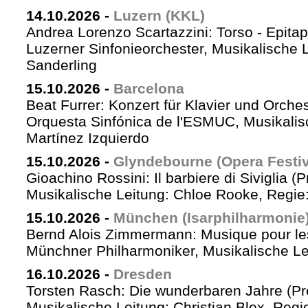
14.10.2026
-
Luzern (KKL)
Andrea Lorenzo Scartazzini: Torso - Epita
Luzerner Sinfonieorchester, Musikalische 
Sanderling
15.10.2026
-
Barcelona
Beat Furrer: Konzert für Klavier und Orches
Orquesta Sinfónica de l'ESMUC, Musikalis
Martínez Izquierdo
15.10.2026
-
Glyndebourne (Opera Festiv
Gioachino Rossini: Il barbiere di Siviglia (
Musikalische Leitung: Chloe Rooke, Regie
15.10.2026
-
München (Isarphilharmonie
Bernd Alois Zimmermann: Musique pour le
Münchner Philharmoniker, Musikalische Lei
16.10.2026
-
Dresden
Torsten Rasch: Die wunderbaren Jahre (Pr
Musikalische Leitung: Christian Blex, Reg