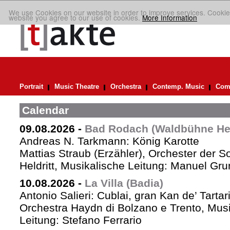
We use Cookies on our website in order to improve services. Cookie
website you agree to our use of cookies.
More Information
Portrait
Music Theatre
Orchestra
Contemp. Music
Comp
Calendar
09.08.2026
-
Bad Rodach (Waldbühne Held
Andreas N. Tarkmann: König Karotte
Mattias Straub (Erzähler), Orchester der 
Heldritt, Musikalische Leitung: Manuel Gru
10.08.2026
-
La Villa (Badia)
Antonio Salieri: Cublai, gran Kan de’ Tartar
Orchestra Haydn di Bolzano e Trento, Mus
Leitung: Stefano Ferrario