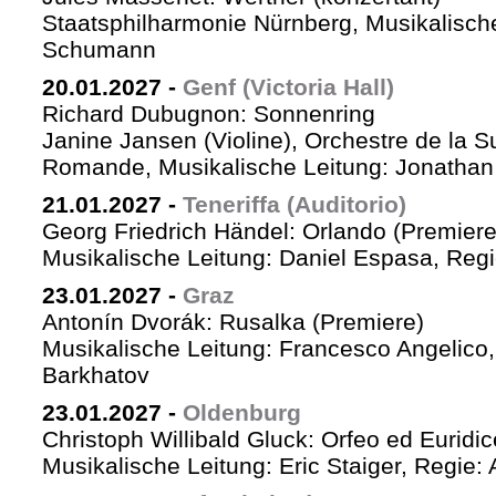
Staatsphilharmonie Nürnberg, Musikalische
Schumann
20.01.2027
-
Genf (Victoria Hall)
Richard Dubugnon: Sonnenring
Janine Jansen (Violine), Orchestre de la S
Romande, Musikalische Leitung: Jonathan
21.01.2027
-
Teneriffa (Auditorio)
Georg Friedrich Händel: Orlando (Premiere
Musikalische Leitung: Daniel Espasa, Regie
23.01.2027
-
Graz
Antonín Dvorák: Rusalka (Premiere)
Musikalische Leitung: Francesco Angelico,
Barkhatov
23.01.2027
-
Oldenburg
Christoph Willibald Gluck: Orfeo ed Euridi
Musikalische Leitung: Eric Staiger, Regie: