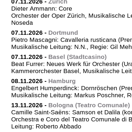
07.11.2026
-
Zürich
Dieter Ammann: Core
Orchester der Oper Zürich, Musikalische L
Noseda
07.11.2026
-
Dortmund
Pietro Mascagni: Cavalleria rusticana (Pre
Musikalische Leitung: N.N., Regie: Gil Me
07.11.2026
-
Basel (Stadtcasino)
Beat Furrer: Neues Werk für Orchester (Ur
Kammerorchester Basel, Musikalische Leit
08.11.2026
-
Hamburg
Engelbert Humperdinck: Dornröschen (Pre
Musikalische Leitung: Markus Poschner, 
13.11.2026
-
Bologna (Teatro Comunale)
Camille Saint-Saëns: Samson et Dalila (ko
Orchestra e Coro del Teatro Comunale di B
Leitung: Roberto Abbado