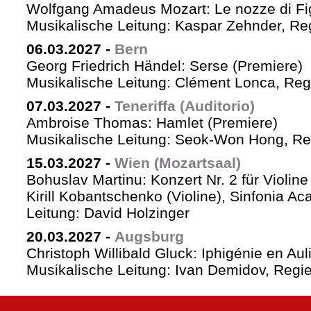
Wolfgang Amadeus Mozart: Le nozze di Fi
Musikalische Leitung: Kaspar Zehnder, Re
06.03.2027
-
Bern
Georg Friedrich Händel: Serse (Premiere)
Musikalische Leitung: Clément Lonca, Regi
07.03.2027
-
Teneriffa (Auditorio)
Ambroise Thomas: Hamlet (Premiere)
Musikalische Leitung: Seok-Won Hong, Reg
15.03.2027
-
Wien (Mozartsaal)
Bohuslav Martinu: Konzert Nr. 2 für Violin
Kirill Kobantschenko (Violine), Sinfonia A
Leitung: David Holzinger
20.03.2027
-
Augsburg
Christoph Willibald Gluck: Iphigénie en Aul
Musikalische Leitung: Ivan Demidov, Regie