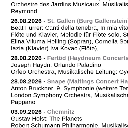
Orchestre des Jardins Musicaux, Musikalis
Reymond
26.08.2026
-
St. Gallen (Burg Gallenstein
Beat Furrer: Canti della tenebra, In mia vit
Flöte und Klavier, Melodie für Flöte solo, St
Elina Viluma-Helling (Sopran), Cornelia Son
Iazia (Klavier) Iva Kovac (Flöte),
28.08.2026
-
Fertöd (Haydneum Concerts 
Joseph Haydn: Orlando Paladino
Orfeo Orchestra, Musikalische Leitung: G
28.08.2026
-
Snape (Maltings Concert Hal
Anton Bruckner: 9. Symphonie (weitere Te
London Symphony Orchestra, Musikalische 
Pappano
03.09.2026
-
Chemnitz
Gustav Holst: The Planets
Robert Schumann Philharmonie, Musikalis