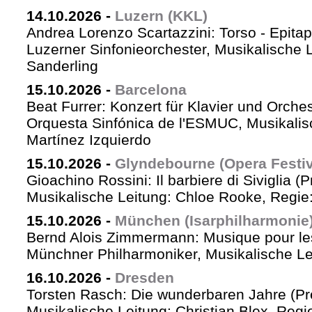
14.10.2026
-
Luzern (KKL)
Andrea Lorenzo Scartazzini: Torso - Epita
Luzerner Sinfonieorchester, Musikalische 
Sanderling
15.10.2026
-
Barcelona
Beat Furrer: Konzert für Klavier und Orches
Orquesta Sinfónica de l'ESMUC, Musikalis
Martínez Izquierdo
15.10.2026
-
Glyndebourne (Opera Festiv
Gioachino Rossini: Il barbiere di Siviglia (
Musikalische Leitung: Chloe Rooke, Regie
15.10.2026
-
München (Isarphilharmonie
Bernd Alois Zimmermann: Musique pour le
Münchner Philharmoniker, Musikalische Lei
16.10.2026
-
Dresden
Torsten Rasch: Die wunderbaren Jahre (Pr
Musikalische Leitung: Christian Blex, Reg