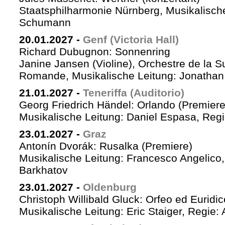
Staatsphilharmonie Nürnberg, Musikalische
Schumann
20.01.2027
-
Genf (Victoria Hall)
Richard Dubugnon: Sonnenring
Janine Jansen (Violine), Orchestre de la S
Romande, Musikalische Leitung: Jonathan
21.01.2027
-
Teneriffa (Auditorio)
Georg Friedrich Händel: Orlando (Premiere
Musikalische Leitung: Daniel Espasa, Regie
23.01.2027
-
Graz
Antonín Dvorák: Rusalka (Premiere)
Musikalische Leitung: Francesco Angelico,
Barkhatov
23.01.2027
-
Oldenburg
Christoph Willibald Gluck: Orfeo ed Euridi
Musikalische Leitung: Eric Staiger, Regie: