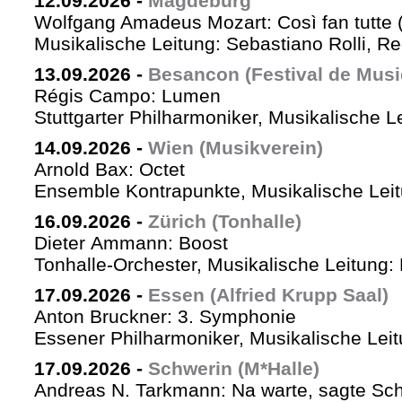
12.09.2026
-
Magdeburg
Wolfgang Amadeus Mozart: Così fan tutte 
Musikalische Leitung: Sebastiano Rolli, Re
13.09.2026
-
Besancon (Festival de Musi
Régis Campo: Lumen
Stuttgarter Philharmoniker, Musikalische L
14.09.2026
-
Wien (Musikverein)
Arnold Bax: Octet
Ensemble Kontrapunkte, Musikalische Leitu
16.09.2026
-
Zürich (Tonhalle)
Dieter Ammann: Boost
Tonhalle-Orchester, Musikalische Leitung:
17.09.2026
-
Essen (Alfried Krupp Saal)
Anton Bruckner: 3. Symphonie
Essener Philharmoniker, Musikalische Leitu
17.09.2026
-
Schwerin (M*Halle)
Andreas N. Tarkmann: Na warte, sagte Sch