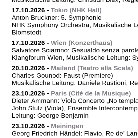
17.10.2026
-
Tokio (NHK Hall)
Anton Bruckner: 5. Symphonie
NHK Symphony Orchestra, Musikalische Le
Blomstedt
17.10.2026
-
Wien (Konzerthaus)
Salvatore Sciarrino: Gesualdo senza parol
Klangforum Wien, Musikalische Leitung: S
20.10.2026
-
Mailand (Teatro alla Scala)
Charles Gounod: Faust (Premiere)
Musikalische Leitung: Daniele Rustioni, R
23.10.2026
-
Paris (Cité de la Musique)
Dieter Ammann: Viola Concerto „No templa
John Stulz (Viola), Ensemble Intercontemp
Leitung: George Benjamin
23.10.2026
-
Meiningen
Georg Friedrich Händel: Flavio, Re de’ La