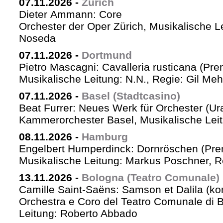
07.11.2026
-
Zürich
Dieter Ammann: Core
Orchester der Oper Zürich, Musikalische L
Noseda
07.11.2026
-
Dortmund
Pietro Mascagni: Cavalleria rusticana (Pre
Musikalische Leitung: N.N., Regie: Gil Me
07.11.2026
-
Basel (Stadtcasino)
Beat Furrer: Neues Werk für Orchester (Ur
Kammerorchester Basel, Musikalische Leit
08.11.2026
-
Hamburg
Engelbert Humperdinck: Dornröschen (Pre
Musikalische Leitung: Markus Poschner, 
13.11.2026
-
Bologna (Teatro Comunale)
Camille Saint-Saëns: Samson et Dalila (ko
Orchestra e Coro del Teatro Comunale di B
Leitung: Roberto Abbado