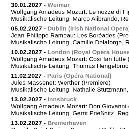
30.01.2027
-
Weimar
Wolfgang Amadeus Mozart: Le nozze di Fi
Musikalische Leitung: Marco Alibrando, R
05.02.2027
-
Dublin (Irish National Opera
Jean-Philippe Rameau: Les Boréades (Pre
Musikalische Leitung: Camille Delaforge, R
10.02.2027
-
London (Royal Opera House
Wolfgang Amadeus Mozart: Così fan tutte 
Musikalische Leitung: Thomas Hengelbrock
11.02.2027
-
Paris (Opéra National)
Jules Massenet: Werther (Premiere)
Musikalische Leitung: Nathalie Stutzmann
13.02.2027
-
Innsbruck
Wolfgang Amadeus Mozart: Don Giovanni 
Musikalische Leitung: Gerrit Prießnitz, Re
13.02.2027
-
Bremerhaven