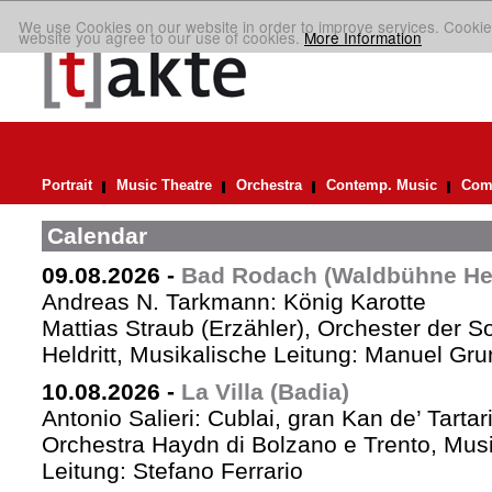
We use Cookies on our website in order to improve services. Cookie
website you agree to our use of cookies.
More Information
Portrait
Music Theatre
Orchestra
Contemp. Music
Comp
Calendar
09.08.2026
-
Bad Rodach (Waldbühne Held
Andreas N. Tarkmann: König Karotte
Mattias Straub (Erzähler), Orchester der 
Heldritt, Musikalische Leitung: Manuel Gru
10.08.2026
-
La Villa (Badia)
Antonio Salieri: Cublai, gran Kan de’ Tartar
Orchestra Haydn di Bolzano e Trento, Mus
Leitung: Stefano Ferrario