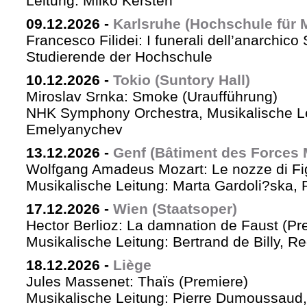
Leitung: Milko Kersten
09.12.2026
-
Karlsruhe (Hochschule für 
Francesco Filidei: I funerali dell’anarchico 
Studierende der Hochschule
10.12.2026
-
Tokio (Suntory Hall)
Miroslav Srnka: Smoke (Uraufführung)
NHK Symphony Orchestra, Musikalische L
Emelyanychev
13.12.2026
-
Genf (Bâtiment des Forces 
Wolfgang Amadeus Mozart: Le nozze di Fi
Musikalische Leitung: Marta Gardoli?ska, 
17.12.2026
-
Wien (Staatsoper)
Hector Berlioz: La damnation de Faust (Pr
Musikalische Leitung: Bertrand de Billy, Re
18.12.2026
-
Liège
Jules Massenet: Thaïs (Premiere)
Musikalische Leitung: Pierre Dumoussaud, 