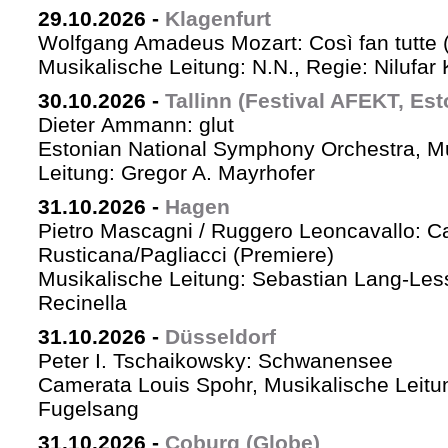
29.10.2026
-
Klagenfurt
Wolfgang Amadeus Mozart: Così fan tutte 
Musikalische Leitung: N.N., Regie: Nilufar
30.10.2026
-
Tallinn (Festival AFEKT, Est
Dieter Ammann: glut
Estonian National Symphony Orchestra, M
Leitung: Gregor A. Mayrhofer
31.10.2026
-
Hagen
Pietro Mascagni / Ruggero Leoncavallo: Ca
Rusticana/Pagliacci (Premiere)
Musikalische Leitung: Sebastian Lang-Les
Recinella
31.10.2026
-
Düsseldorf
Peter I. Tschaikowsky: Schwanensee
Camerata Louis Spohr, Musikalische Leitu
Fugelsang
31.10.2026
-
Coburg (Globe)