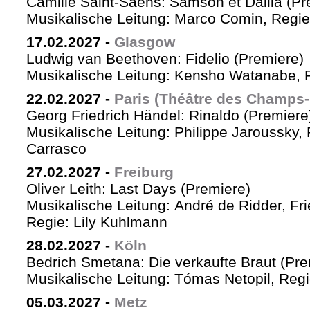
Camille Saint-Saëns: Samson et Dalila (Pr
Musikalische Leitung: Marco Comin, Regie
17.02.2027
-
Glasgow
Ludwig van Beethoven: Fidelio (Premiere)
Musikalische Leitung: Kensho Watanabe, R
22.02.2027
-
Paris (Théâtre des Champs-
Georg Friedrich Händel: Rinaldo (Premiere
Musikalische Leitung: Philippe Jaroussky, 
Carrasco
27.02.2027
-
Freiburg
Oliver Leith: Last Days (Premiere)
Musikalische Leitung: André de Ridder, Fr
Regie: Lily Kuhlmann
28.02.2027
-
Köln
Bedrich Smetana: Die verkaufte Braut (Pre
Musikalische Leitung: Tómas Netopil, Regi
05.03.2027
-
Metz