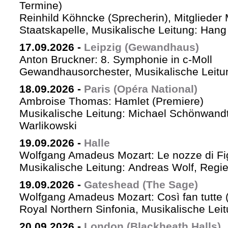
Termine)
Reinhild Köhncke (Sprecherin), Mitglieder
Staatskapelle, Musikalische Leitung: Han
17.09.2026
-
Leipzig (Gewandhaus)
Anton Bruckner: 8. Symphonie in c-Moll
Gewandhausorchester, Musikalische Leitun
18.09.2026
-
Paris (Opéra National)
Ambroise Thomas: Hamlet (Premiere)
Musikalische Leitung: Michael Schönwandt
Warlikowski
19.09.2026
-
Halle
Wolfgang Amadeus Mozart: Le nozze di Fi
Musikalische Leitung: Andreas Wolf, Regie:
19.09.2026
-
Gateshead (The Sage)
Wolfgang Amadeus Mozart: Così fan tutte (
Royal Northern Sinfonia, Musikalische Lei
20.09.2026
-
London (Blackheath Halls)