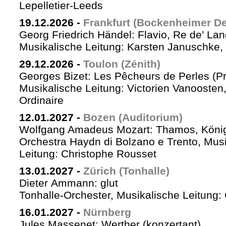
Lepelletier-Leeds
19.12.2026
-
Frankfurt (Bockenheimer De
Georg Friedrich Händel: Flavio, Re de’ La
Musikalische Leitung: Karsten Januschke,
29.12.2026
-
Toulon (Zénith)
Georges Bizet: Les Pêcheurs de Perles (P
Musikalische Leitung: Victorien Vanoosten,
Ordinaire
12.01.2027
-
Bozen (Auditorium)
Wolfgang Amadeus Mozart: Thamos, König
Orchestra Haydn di Bolzano e Trento, Mus
Leitung: Christophe Rousset
13.01.2027
-
Zürich (Tonhalle)
Dieter Ammann: glut
Tonhalle-Orchester, Musikalische Leitung
16.01.2027
-
Nürnberg
Jules Massenet: Werther (konzertant)