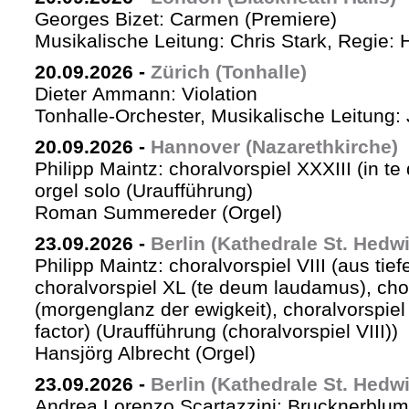
Georges Bizet: Carmen (Premiere)
Musikalische Leitung: Chris Stark, Regie: 
20.09.2026
-
Zürich (Tonhalle)
Dieter Ammann: Violation
Tonhalle-Orchester, Musikalische Leitung: 
20.09.2026
-
Hannover (Nazarethkirche)
Philipp Maintz: choralvorspiel XXXIII (in te
orgel solo (Uraufführung)
Roman Summereder (Orgel)
23.09.2026
-
Berlin (Kathedrale St. Hedw
Philipp Maintz: choralvorspiel VIII (aus tiefe
choralvorspiel XL (te deum laudamus), cho
(morgenglanz der ewigkeit), choralvorspiel L
factor) (Uraufführung (choralvorspiel VIII))
Hansjörg Albrecht (Orgel)
23.09.2026
-
Berlin (Kathedrale St. Hedw
Andrea Lorenzo Scartazzini: Brucknerblum