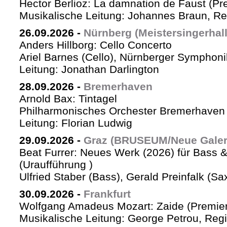
Hector Berlioz: La damnation de Faust (Pr
Musikalische Leitung: Johannes Braun, Re
26.09.2026
-
Nürnberg (Meistersingerhall
Anders Hillborg: Cello Concerto
Ariel Barnes (Cello), Nürnberger Symphoni
Leitung: Jonathan Darlington
28.09.2026
-
Bremerhaven
Arnold Bax: Tintagel
Philharmonisches Orchester Bremerhaven 
Leitung: Florian Ludwig
29.09.2026
-
Graz (BRUSEUM/Neue Galer
Beat Furrer: Neues Werk (2026) für Bass 
(Uraufführung )
Ulfried Staber (Bass), Gerald Preinfalk (S
30.09.2026
-
Frankfurt
Wolfgang Amadeus Mozart: Zaide (Premie
Musikalische Leitung: George Petrou, Reg