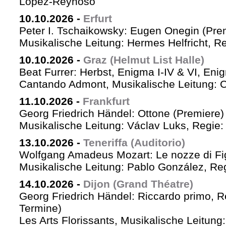
López-Reynoso
10.10.2026
-
Erfurt
Peter I. Tschaikowsky: Eugen Onegin (Pre
Musikalische Leitung: Hermes Helfricht, R
10.10.2026
-
Graz (Helmut List Halle)
Beat Furrer: Herbst, Enigma I-IV & VI, Eni
Cantando Admont, Musikalische Leitung: C
11.10.2026
-
Frankfurt
Georg Friedrich Händel: Ottone (Premiere)
Musikalische Leitung: Václav Luks, Regie:
13.10.2026
-
Teneriffa (Auditorio)
Wolfgang Amadeus Mozart: Le nozze di Fi
Musikalische Leitung: Pablo González, Re
14.10.2026
-
Dijon (Grand Théatre)
Georg Friedrich Händel: Riccardo primo, Re 
Termine)
Les Arts Florissants, Musikalische Leitun