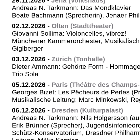
29.11.2026
-
Jena (Volkshaus)
Andreas N. Tarkmann: Das Mondklavier
Beate Bachmann (Sprecherin), Jenaer Phi
02.12.2026
-
Olten (Stadttheater)
Giovanni Sollima: Violoncelles, vibrez!
Münchener Kammerorchester, Musikalische
Giglberger
03.12.2026
-
Zürich (Tonhalle)
Dieter Ammann: Gehörte Form - Hommag
Trio Sola
05.12.2026
-
Paris (Théâtre des Champs-
Georges Bizet: Les Pêcheurs de Perles (P
Musikalische Leitung: Marc Minkowski, Reg
06.12.2026
-
Dresden (Kulturpalast)
Andreas N. Tarkmann: Nils Holgersson (au
Erik Brünner (Sprecher), Jugendsinfonieorc
Schütz-Konservatorium, Dresdner Philhar