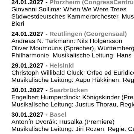
24.01.2027
-
Pforzheim (CongressCentr
Giovanni Sollima: When We Were Trees
Südwestdeutsches Kammerorchester, Musik
Bieri
24.01.2027
-
Reutlingen (Georgensaal)
Andreas N. Tarkmann: Nils Holgersson
Oliver Moumouris (Sprecher), Württember
Philharmonie, Musikalische Leitung: Hans 
29.01.2027
-
Helsinki
Christoph Willibald Gluck: Orfeo ed Euridi
Musikalische Leitung: Aapo Häkkinen, Reg
30.01.2027
-
Saarbrücken
Engelbert Humperdinck: Königskinder (Pre
Musikalische Leitung: Justus Thorau, Reg
30.01.2027
-
Basel
Antonín Dvorák: Rusalka (Premiere)
Musikalische Leitung: Jiri Rozen, Regie: Ca