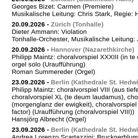
Georges Bizet: Carmen (Premiere)
Musikalische Leitung: Chris Stark, Regie: 
20.09.2026
-
Zürich (Tonhalle)
Dieter Ammann: Violation
Tonhalle-Orchester, Musikalische Leitung: 
20.09.2026
-
Hannover (Nazarethkirche)
Philipp Maintz: choralvorspiel XXXIII (in te
orgel solo (Uraufführung)
Roman Summereder (Orgel)
23.09.2026
-
Berlin (Kathedrale St. Hedw
Philipp Maintz: choralvorspiel VIII (aus tiefe
choralvorspiel XL (te deum laudamus), cho
(morgenglanz der ewigkeit), choralvorspiel L
factor) (Uraufführung (choralvorspiel VIII))
Hansjörg Albrecht (Orgel)
23.09.2026
-
Berlin (Kathedrale St. Hedw
Andrea Lorenzo Scartazzini: Brucknerblum