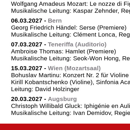
Wolfgang Amadeus Mozart: Le nozze di Fi
Musikalische Leitung: Kaspar Zehnder, Re
06.03.2027
-
Bern
Georg Friedrich Händel: Serse (Premiere)
Musikalische Leitung: Clément Lonca, Regi
07.03.2027
-
Teneriffa (Auditorio)
Ambroise Thomas: Hamlet (Premiere)
Musikalische Leitung: Seok-Won Hong, Reg
15.03.2027
-
Wien (Mozartsaal)
Bohuslav Martinu: Konzert Nr. 2 für Violin
Kirill Kobantschenko (Violine), Sinfonia A
Leitung: David Holzinger
20.03.2027
-
Augsburg
Christoph Willibald Gluck: Iphigénie en Aul
Musikalische Leitung: Ivan Demidov, Regie