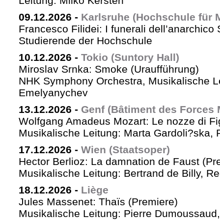
Leitung: Milko Kersten
09.12.2026
-
Karlsruhe (Hochschule für 
Francesco Filidei: I funerali dell’anarchico 
Studierende der Hochschule
10.12.2026
-
Tokio (Suntory Hall)
Miroslav Srnka: Smoke (Uraufführung)
NHK Symphony Orchestra, Musikalische L
Emelyanychev
13.12.2026
-
Genf (Bâtiment des Forces 
Wolfgang Amadeus Mozart: Le nozze di Fi
Musikalische Leitung: Marta Gardoli?ska, 
17.12.2026
-
Wien (Staatsoper)
Hector Berlioz: La damnation de Faust (Pr
Musikalische Leitung: Bertrand de Billy, Re
18.12.2026
-
Liège
Jules Massenet: Thaïs (Premiere)
Musikalische Leitung: Pierre Dumoussaud, 