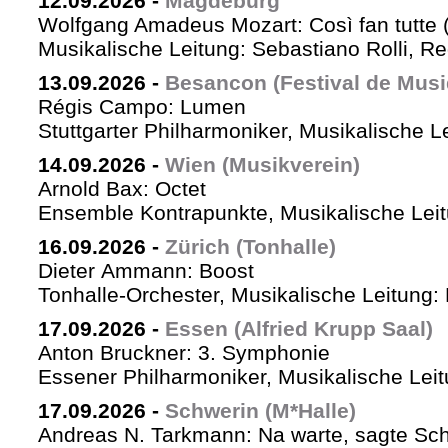
12.09.2026
-
Magdeburg
Wolfgang Amadeus Mozart: Così fan tutte 
Musikalische Leitung: Sebastiano Rolli, Re
13.09.2026
-
Besancon (Festival de Musi
Régis Campo: Lumen
Stuttgarter Philharmoniker, Musikalische L
14.09.2026
-
Wien (Musikverein)
Arnold Bax: Octet
Ensemble Kontrapunkte, Musikalische Leitu
16.09.2026
-
Zürich (Tonhalle)
Dieter Ammann: Boost
Tonhalle-Orchester, Musikalische Leitung:
17.09.2026
-
Essen (Alfried Krupp Saal)
Anton Bruckner: 3. Symphonie
Essener Philharmoniker, Musikalische Leitu
17.09.2026
-
Schwerin (M*Halle)
Andreas N. Tarkmann: Na warte, sagte Sch