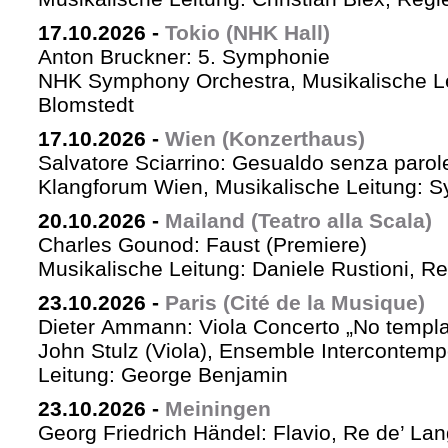
17.10.2026
-
Tokio (NHK Hall)
Anton Bruckner: 5. Symphonie
NHK Symphony Orchestra, Musikalische Le
Blomstedt
17.10.2026
-
Wien (Konzerthaus)
Salvatore Sciarrino: Gesualdo senza parol
Klangforum Wien, Musikalische Leitung: S
20.10.2026
-
Mailand (Teatro alla Scala)
Charles Gounod: Faust (Premiere)
Musikalische Leitung: Daniele Rustioni, R
23.10.2026
-
Paris (Cité de la Musique)
Dieter Ammann: Viola Concerto „No templa
John Stulz (Viola), Ensemble Intercontemp
Leitung: George Benjamin
23.10.2026
-
Meiningen
Georg Friedrich Händel: Flavio, Re de’ La