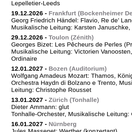
Lepelletier-Leeds
19.12.2026
-
Frankfurt (Bockenheimer De
Georg Friedrich Händel: Flavio, Re de’ La
Musikalische Leitung: Karsten Januschke,
29.12.2026
-
Toulon (Zénith)
Georges Bizet: Les Pêcheurs de Perles (P
Musikalische Leitung: Victorien Vanoosten,
Ordinaire
12.01.2027
-
Bozen (Auditorium)
Wolfgang Amadeus Mozart: Thamos, König
Orchestra Haydn di Bolzano e Trento, Mus
Leitung: Christophe Rousset
13.01.2027
-
Zürich (Tonhalle)
Dieter Ammann: glut
Tonhalle-Orchester, Musikalische Leitung
16.01.2027
-
Nürnberg
Jules Massenet: Werther (konzertant)