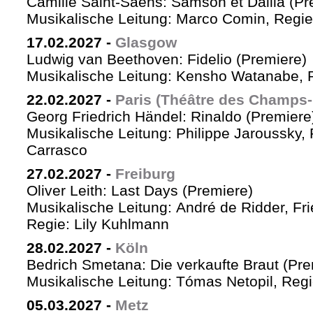
Camille Saint-Saëns: Samson et Dalila (Pr
Musikalische Leitung: Marco Comin, Regie
17.02.2027
-
Glasgow
Ludwig van Beethoven: Fidelio (Premiere)
Musikalische Leitung: Kensho Watanabe, R
22.02.2027
-
Paris (Théâtre des Champs-
Georg Friedrich Händel: Rinaldo (Premiere
Musikalische Leitung: Philippe Jaroussky, 
Carrasco
27.02.2027
-
Freiburg
Oliver Leith: Last Days (Premiere)
Musikalische Leitung: André de Ridder, Fr
Regie: Lily Kuhlmann
28.02.2027
-
Köln
Bedrich Smetana: Die verkaufte Braut (Pre
Musikalische Leitung: Tómas Netopil, Regi
05.03.2027
-
Metz