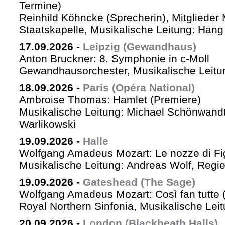
Termine)
Reinhild Köhncke (Sprecherin), Mitglieder
Staatskapelle, Musikalische Leitung: Han
17.09.2026
-
Leipzig (Gewandhaus)
Anton Bruckner: 8. Symphonie in c-Moll
Gewandhausorchester, Musikalische Leitun
18.09.2026
-
Paris (Opéra National)
Ambroise Thomas: Hamlet (Premiere)
Musikalische Leitung: Michael Schönwandt
Warlikowski
19.09.2026
-
Halle
Wolfgang Amadeus Mozart: Le nozze di Fi
Musikalische Leitung: Andreas Wolf, Regie:
19.09.2026
-
Gateshead (The Sage)
Wolfgang Amadeus Mozart: Così fan tutte (
Royal Northern Sinfonia, Musikalische Lei
20.09.2026
-
London (Blackheath Halls)