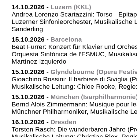
14.10.2026
-
Luzern (KKL)
Andrea Lorenzo Scartazzini: Torso - Epita
Luzerner Sinfonieorchester, Musikalische 
Sanderling
15.10.2026
-
Barcelona
Beat Furrer: Konzert für Klavier und Orches
Orquesta Sinfónica de l'ESMUC, Musikalis
Martínez Izquierdo
15.10.2026
-
Glyndebourne (Opera Festiv
Gioachino Rossini: Il barbiere di Siviglia (
Musikalische Leitung: Chloe Rooke, Regie
15.10.2026
-
München (Isarphilharmonie
Bernd Alois Zimmermann: Musique pour le
Münchner Philharmoniker, Musikalische Lei
16.10.2026
-
Dresden
Torsten Rasch: Die wunderbaren Jahre (Pr
Musikalische Leitung: Christian Blex, Reg