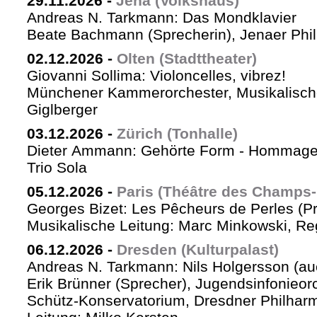
29.11.2026
-
Jena (Volkshaus)
Andreas N. Tarkmann: Das Mondklavier
Beate Bachmann (Sprecherin), Jenaer Phi
02.12.2026
-
Olten (Stadttheater)
Giovanni Sollima: Violoncelles, vibrez!
Münchener Kammerorchester, Musikalische
Giglberger
03.12.2026
-
Zürich (Tonhalle)
Dieter Ammann: Gehörte Form - Hommag
Trio Sola
05.12.2026
-
Paris (Théâtre des Champs-
Georges Bizet: Les Pêcheurs de Perles (P
Musikalische Leitung: Marc Minkowski, Reg
06.12.2026
-
Dresden (Kulturpalast)
Andreas N. Tarkmann: Nils Holgersson (au
Erik Brünner (Sprecher), Jugendsinfonieorc
Schütz-Konservatorium, Dresdner Philhar