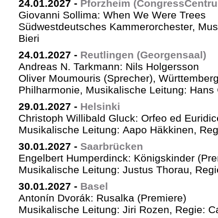
24.01.2027
-
Pforzheim (CongressCentr
Giovanni Sollima: When We Were Trees
Südwestdeutsches Kammerorchester, Musik
Bieri
24.01.2027
-
Reutlingen (Georgensaal)
Andreas N. Tarkmann: Nils Holgersson
Oliver Moumouris (Sprecher), Württember
Philharmonie, Musikalische Leitung: Hans 
29.01.2027
-
Helsinki
Christoph Willibald Gluck: Orfeo ed Euridi
Musikalische Leitung: Aapo Häkkinen, Reg
30.01.2027
-
Saarbrücken
Engelbert Humperdinck: Königskinder (Pre
Musikalische Leitung: Justus Thorau, Reg
30.01.2027
-
Basel
Antonín Dvorák: Rusalka (Premiere)
Musikalische Leitung: Jiri Rozen, Regie: Ca