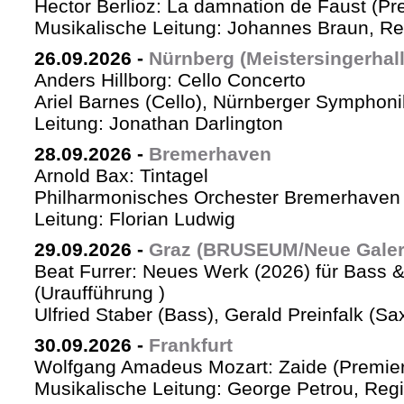
Hector Berlioz: La damnation de Faust (Pr
Musikalische Leitung: Johannes Braun, Re
26.09.2026
-
Nürnberg (Meistersingerhall
Anders Hillborg: Cello Concerto
Ariel Barnes (Cello), Nürnberger Symphoni
Leitung: Jonathan Darlington
28.09.2026
-
Bremerhaven
Arnold Bax: Tintagel
Philharmonisches Orchester Bremerhaven 
Leitung: Florian Ludwig
29.09.2026
-
Graz (BRUSEUM/Neue Galer
Beat Furrer: Neues Werk (2026) für Bass 
(Uraufführung )
Ulfried Staber (Bass), Gerald Preinfalk (S
30.09.2026
-
Frankfurt
Wolfgang Amadeus Mozart: Zaide (Premie
Musikalische Leitung: George Petrou, Reg