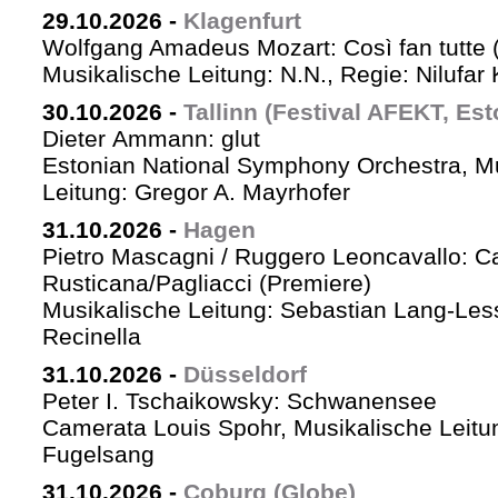
29.10.2026
-
Klagenfurt
Wolfgang Amadeus Mozart: Così fan tutte 
Musikalische Leitung: N.N., Regie: Nilufar
30.10.2026
-
Tallinn (Festival AFEKT, Est
Dieter Ammann: glut
Estonian National Symphony Orchestra, M
Leitung: Gregor A. Mayrhofer
31.10.2026
-
Hagen
Pietro Mascagni / Ruggero Leoncavallo: Ca
Rusticana/Pagliacci (Premiere)
Musikalische Leitung: Sebastian Lang-Les
Recinella
31.10.2026
-
Düsseldorf
Peter I. Tschaikowsky: Schwanensee
Camerata Louis Spohr, Musikalische Leitu
Fugelsang
31.10.2026
-
Coburg (Globe)