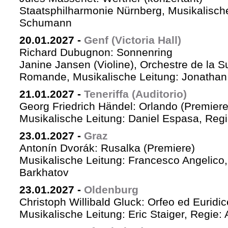
Staatsphilharmonie Nürnberg, Musikalische
Schumann
20.01.2027
-
Genf (Victoria Hall)
Richard Dubugnon: Sonnenring
Janine Jansen (Violine), Orchestre de la S
Romande, Musikalische Leitung: Jonathan
21.01.2027
-
Teneriffa (Auditorio)
Georg Friedrich Händel: Orlando (Premiere
Musikalische Leitung: Daniel Espasa, Regie
23.01.2027
-
Graz
Antonín Dvorák: Rusalka (Premiere)
Musikalische Leitung: Francesco Angelico,
Barkhatov
23.01.2027
-
Oldenburg
Christoph Willibald Gluck: Orfeo ed Euridi
Musikalische Leitung: Eric Staiger, Regie: