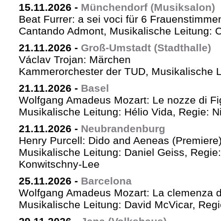
15.11.2026
-
Münchendorf (Musiksalon)
Beat Furrer: a sei voci für 6 Frauenstimme
Cantando Admont, Musikalische Leitung: C
21.11.2026
-
Groß-Umstadt (Stadthalle)
Václav Trojan: Märchen
Kammerorchester der TUD, Musikalische Le
21.11.2026
-
Basel
Wolfgang Amadeus Mozart: Le nozze di Fi
Musikalische Leitung: Hélio Vida, Regie: 
21.11.2026
-
Neubrandenburg
Henry Purcell: Dido and Aeneas (Premiere
Musikalische Leitung: Daniel Geiss, Regie
Konwitschny-Lee
25.11.2026
-
Barcelona
Wolfgang Amadeus Mozart: La clemenza di
Musikalische Leitung: David McVicar, Reg