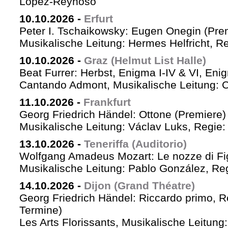
López-Reynoso
10.10.2026
-
Erfurt
Peter I. Tschaikowsky: Eugen Onegin (Pre
Musikalische Leitung: Hermes Helfricht, R
10.10.2026
-
Graz (Helmut List Halle)
Beat Furrer: Herbst, Enigma I-IV & VI, Eni
Cantando Admont, Musikalische Leitung: C
11.10.2026
-
Frankfurt
Georg Friedrich Händel: Ottone (Premiere)
Musikalische Leitung: Václav Luks, Regie:
13.10.2026
-
Teneriffa (Auditorio)
Wolfgang Amadeus Mozart: Le nozze di Fi
Musikalische Leitung: Pablo González, Re
14.10.2026
-
Dijon (Grand Théatre)
Georg Friedrich Händel: Riccardo primo, Re 
Termine)
Les Arts Florissants, Musikalische Leitun