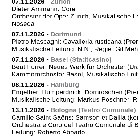
07.11.2026
-
Zürich
Dieter Ammann: Core
Orchester der Oper Zürich, Musikalische L
Noseda
07.11.2026
-
Dortmund
Pietro Mascagni: Cavalleria rusticana (Pre
Musikalische Leitung: N.N., Regie: Gil Me
07.11.2026
-
Basel (Stadtcasino)
Beat Furrer: Neues Werk für Orchester (Ur
Kammerorchester Basel, Musikalische Leit
08.11.2026
-
Hamburg
Engelbert Humperdinck: Dornröschen (Pre
Musikalische Leitung: Markus Poschner, 
13.11.2026
-
Bologna (Teatro Comunale)
Camille Saint-Saëns: Samson et Dalila (ko
Orchestra e Coro del Teatro Comunale di B
Leitung: Roberto Abbado