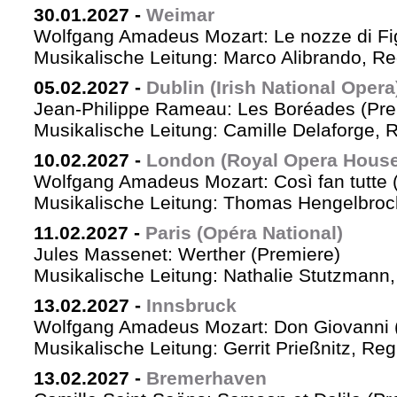
30.01.2027
-
Weimar
Wolfgang Amadeus Mozart: Le nozze di Fi
Musikalische Leitung: Marco Alibrando, R
05.02.2027
-
Dublin (Irish National Opera
Jean-Philippe Rameau: Les Boréades (Pre
Musikalische Leitung: Camille Delaforge, R
10.02.2027
-
London (Royal Opera House
Wolfgang Amadeus Mozart: Così fan tutte 
Musikalische Leitung: Thomas Hengelbrock
11.02.2027
-
Paris (Opéra National)
Jules Massenet: Werther (Premiere)
Musikalische Leitung: Nathalie Stutzmann
13.02.2027
-
Innsbruck
Wolfgang Amadeus Mozart: Don Giovanni 
Musikalische Leitung: Gerrit Prießnitz, Re
13.02.2027
-
Bremerhaven