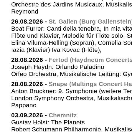
Orchestre des Jardins Musicaux, Musikalis
Reymond
26.08.2026
-
St. Gallen (Burg Gallenstein
Beat Furrer: Canti della tenebra, In mia vit
Flöte und Klavier, Melodie für Flöte solo, St
Elina Viluma-Helling (Sopran), Cornelia Son
Iazia (Klavier) Iva Kovac (Flöte),
28.08.2026
-
Fertöd (Haydneum Concerts 
Joseph Haydn: Orlando Paladino
Orfeo Orchestra, Musikalische Leitung: G
28.08.2026
-
Snape (Maltings Concert Hal
Anton Bruckner: 9. Symphonie (weitere Te
London Symphony Orchestra, Musikalische 
Pappano
03.09.2026
-
Chemnitz
Gustav Holst: The Planets
Robert Schumann Philharmonie, Musikalis