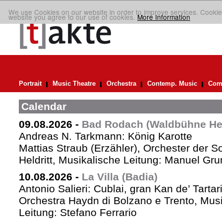
We use Cookies on our website in order to improve services. Cookie
website you agree to our use of cookies.
More Information
Portrait
Music Theatre
Orchestra
Contemp. Music
Comp
Calendar
09.08.2026
-
Bad Rodach (Waldbühne Held
Andreas N. Tarkmann: König Karotte
Mattias Straub (Erzähler), Orchester der 
Heldritt, Musikalische Leitung: Manuel Gru
10.08.2026
-
La Villa (Badia)
Antonio Salieri: Cublai, gran Kan de’ Tartar
Orchestra Haydn di Bolzano e Trento, Mus
Leitung: Stefano Ferrario