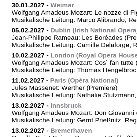
30.01.2027
-
Weimar
Wolfgang Amadeus Mozart: Le nozze di Fi
Musikalische Leitung: Marco Alibrando, R
05.02.2027
-
Dublin (Irish National Opera
Jean-Philippe Rameau: Les Boréades (Pre
Musikalische Leitung: Camille Delaforge, R
10.02.2027
-
London (Royal Opera House
Wolfgang Amadeus Mozart: Così fan tutte 
Musikalische Leitung: Thomas Hengelbrock
11.02.2027
-
Paris (Opéra National)
Jules Massenet: Werther (Premiere)
Musikalische Leitung: Nathalie Stutzmann
13.02.2027
-
Innsbruck
Wolfgang Amadeus Mozart: Don Giovanni 
Musikalische Leitung: Gerrit Prießnitz, Re
13.02.2027
-
Bremerhaven