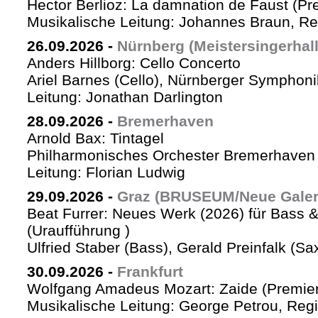
Hector Berlioz: La damnation de Faust (Pr
Musikalische Leitung: Johannes Braun, Re
26.09.2026
-
Nürnberg (Meistersingerhall
Anders Hillborg: Cello Concerto
Ariel Barnes (Cello), Nürnberger Symphoni
Leitung: Jonathan Darlington
28.09.2026
-
Bremerhaven
Arnold Bax: Tintagel
Philharmonisches Orchester Bremerhaven 
Leitung: Florian Ludwig
29.09.2026
-
Graz (BRUSEUM/Neue Galer
Beat Furrer: Neues Werk (2026) für Bass 
(Uraufführung )
Ulfried Staber (Bass), Gerald Preinfalk (S
30.09.2026
-
Frankfurt
Wolfgang Amadeus Mozart: Zaide (Premie
Musikalische Leitung: George Petrou, Reg