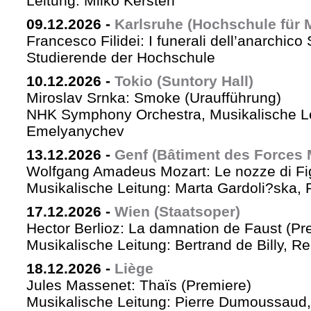
Leitung: Milko Kersten
09.12.2026
-
Karlsruhe (Hochschule für 
Francesco Filidei: I funerali dell’anarchico 
Studierende der Hochschule
10.12.2026
-
Tokio (Suntory Hall)
Miroslav Srnka: Smoke (Uraufführung)
NHK Symphony Orchestra, Musikalische L
Emelyanychev
13.12.2026
-
Genf (Bâtiment des Forces 
Wolfgang Amadeus Mozart: Le nozze di Fi
Musikalische Leitung: Marta Gardoli?ska, 
17.12.2026
-
Wien (Staatsoper)
Hector Berlioz: La damnation de Faust (Pr
Musikalische Leitung: Bertrand de Billy, Re
18.12.2026
-
Liège
Jules Massenet: Thaïs (Premiere)
Musikalische Leitung: Pierre Dumoussaud, 