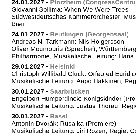
24.01.2027
-
Pforzheim (CongressCentr
Giovanni Sollima: When We Were Trees
Südwestdeutsches Kammerorchester, Musik
Bieri
24.01.2027
-
Reutlingen (Georgensaal)
Andreas N. Tarkmann: Nils Holgersson
Oliver Moumouris (Sprecher), Württember
Philharmonie, Musikalische Leitung: Hans 
29.01.2027
-
Helsinki
Christoph Willibald Gluck: Orfeo ed Euridi
Musikalische Leitung: Aapo Häkkinen, Reg
30.01.2027
-
Saarbrücken
Engelbert Humperdinck: Königskinder (Pre
Musikalische Leitung: Justus Thorau, Reg
30.01.2027
-
Basel
Antonín Dvorák: Rusalka (Premiere)
Musikalische Leitung: Jiri Rozen, Regie: Ca