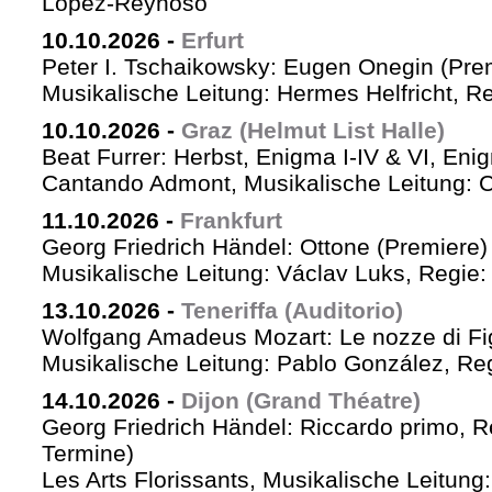
López-Reynoso
10.10.2026
-
Erfurt
Peter I. Tschaikowsky: Eugen Onegin (Pre
Musikalische Leitung: Hermes Helfricht, R
10.10.2026
-
Graz (Helmut List Halle)
Beat Furrer: Herbst, Enigma I-IV & VI, Eni
Cantando Admont, Musikalische Leitung: C
11.10.2026
-
Frankfurt
Georg Friedrich Händel: Ottone (Premiere)
Musikalische Leitung: Václav Luks, Regie:
13.10.2026
-
Teneriffa (Auditorio)
Wolfgang Amadeus Mozart: Le nozze di Fi
Musikalische Leitung: Pablo González, Re
14.10.2026
-
Dijon (Grand Théatre)
Georg Friedrich Händel: Riccardo primo, Re 
Termine)
Les Arts Florissants, Musikalische Leitun