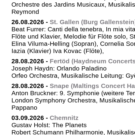
Orchestre des Jardins Musicaux, Musikalis
Reymond
26.08.2026
-
St. Gallen (Burg Gallenstein
Beat Furrer: Canti della tenebra, In mia vit
Flöte und Klavier, Melodie für Flöte solo, St
Elina Viluma-Helling (Sopran), Cornelia Son
Iazia (Klavier) Iva Kovac (Flöte),
28.08.2026
-
Fertöd (Haydneum Concerts 
Joseph Haydn: Orlando Paladino
Orfeo Orchestra, Musikalische Leitung: G
28.08.2026
-
Snape (Maltings Concert Hal
Anton Bruckner: 9. Symphonie (weitere Te
London Symphony Orchestra, Musikalische 
Pappano
03.09.2026
-
Chemnitz
Gustav Holst: The Planets
Robert Schumann Philharmonie, Musikalis