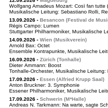
12.09.2026
-
Magdeburg
Wolfgang Amadeus Mozart: Così fan tutte 
Musikalische Leitung: Sebastiano Rolli, Re
13.09.2026
-
Besancon (Festival de Musi
Régis Campo: Lumen
Stuttgarter Philharmoniker, Musikalische L
14.09.2026
-
Wien (Musikverein)
Arnold Bax: Octet
Ensemble Kontrapunkte, Musikalische Leitu
16.09.2026
-
Zürich (Tonhalle)
Dieter Ammann: Boost
Tonhalle-Orchester, Musikalische Leitung:
17.09.2026
-
Essen (Alfried Krupp Saal)
Anton Bruckner: 3. Symphonie
Essener Philharmoniker, Musikalische Leitu
17.09.2026
-
Schwerin (M*Halle)
Andreas N. Tarkmann: Na warte, sagte Sch