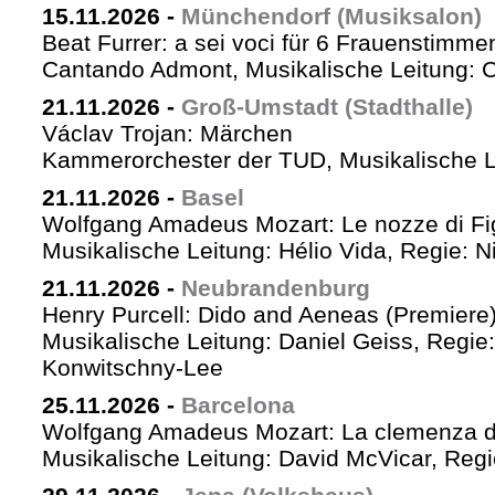
15.11.2026
-
Münchendorf (Musiksalon)
Beat Furrer: a sei voci für 6 Frauenstimme
Cantando Admont, Musikalische Leitung: C
21.11.2026
-
Groß-Umstadt (Stadthalle)
Václav Trojan: Märchen
Kammerorchester der TUD, Musikalische Le
21.11.2026
-
Basel
Wolfgang Amadeus Mozart: Le nozze di Fi
Musikalische Leitung: Hélio Vida, Regie: 
21.11.2026
-
Neubrandenburg
Henry Purcell: Dido and Aeneas (Premiere
Musikalische Leitung: Daniel Geiss, Regie
Konwitschny-Lee
25.11.2026
-
Barcelona
Wolfgang Amadeus Mozart: La clemenza di
Musikalische Leitung: David McVicar, Reg