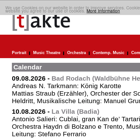
We use Cookies on our website in order to improve services. Cookie
website you agree to our use of cookies.
More Information
Portrait
Music Theatre
Orchestra
Contemp. Music
Comp
Calendar
09.08.2026
-
Bad Rodach (Waldbühne Held
Andreas N. Tarkmann: König Karotte
Mattias Straub (Erzähler), Orchester der 
Heldritt, Musikalische Leitung: Manuel Gru
10.08.2026
-
La Villa (Badia)
Antonio Salieri: Cublai, gran Kan de’ Tartar
Orchestra Haydn di Bolzano e Trento, Mus
Leitung: Stefano Ferrario