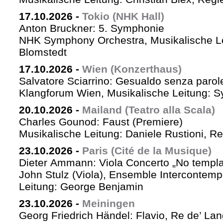
17.10.2026
-
Tokio (NHK Hall)
Anton Bruckner: 5. Symphonie
NHK Symphony Orchestra, Musikalische Le
Blomstedt
17.10.2026
-
Wien (Konzerthaus)
Salvatore Sciarrino: Gesualdo senza parol
Klangforum Wien, Musikalische Leitung: S
20.10.2026
-
Mailand (Teatro alla Scala)
Charles Gounod: Faust (Premiere)
Musikalische Leitung: Daniele Rustioni, R
23.10.2026
-
Paris (Cité de la Musique)
Dieter Ammann: Viola Concerto „No templa
John Stulz (Viola), Ensemble Intercontemp
Leitung: George Benjamin
23.10.2026
-
Meiningen
Georg Friedrich Händel: Flavio, Re de’ La