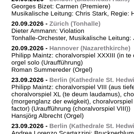
Georges Bizet: Carmen (Premiere)
Musikalische Leitung: Chris Stark, Regie: 
20.09.2026
-
Zürich (Tonhalle)
Dieter Ammann: Violation
Tonhalle-Orchester, Musikalische Leitung: 
20.09.2026
-
Hannover (Nazarethkirche)
Philipp Maintz: choralvorspiel XXXIII (in te
orgel solo (Uraufführung)
Roman Summereder (Orgel)
23.09.2026
-
Berlin (Kathedrale St. Hedw
Philipp Maintz: choralvorspiel VIII (aus tiefe
choralvorspiel XL (te deum laudamus), cho
(morgenglanz der ewigkeit), choralvorspiel L
factor) (Uraufführung (choralvorspiel VIII))
Hansjörg Albrecht (Orgel)
23.09.2026
-
Berlin (Kathedrale St. Hedw
Andrea Lorenzo Scartazzini: Brucknerblum