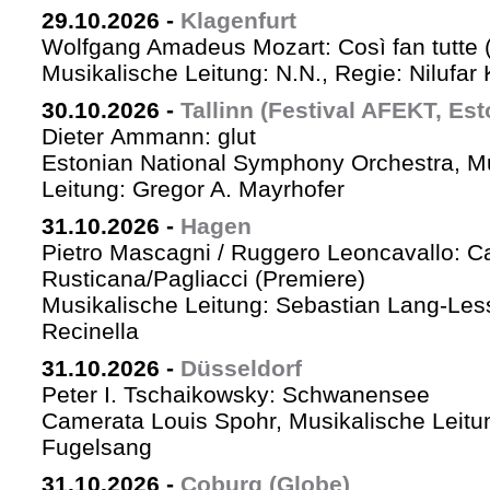
29.10.2026
-
Klagenfurt
Wolfgang Amadeus Mozart: Così fan tutte 
Musikalische Leitung: N.N., Regie: Nilufar
30.10.2026
-
Tallinn (Festival AFEKT, Est
Dieter Ammann: glut
Estonian National Symphony Orchestra, M
Leitung: Gregor A. Mayrhofer
31.10.2026
-
Hagen
Pietro Mascagni / Ruggero Leoncavallo: Ca
Rusticana/Pagliacci (Premiere)
Musikalische Leitung: Sebastian Lang-Les
Recinella
31.10.2026
-
Düsseldorf
Peter I. Tschaikowsky: Schwanensee
Camerata Louis Spohr, Musikalische Leitu
Fugelsang
31.10.2026
-
Coburg (Globe)