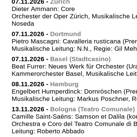
07.11.2026
-
Zürich
Dieter Ammann: Core
Orchester der Oper Zürich, Musikalische L
Noseda
07.11.2026
-
Dortmund
Pietro Mascagni: Cavalleria rusticana (Pre
Musikalische Leitung: N.N., Regie: Gil Me
07.11.2026
-
Basel (Stadtcasino)
Beat Furrer: Neues Werk für Orchester (Ur
Kammerorchester Basel, Musikalische Leit
08.11.2026
-
Hamburg
Engelbert Humperdinck: Dornröschen (Pre
Musikalische Leitung: Markus Poschner, 
13.11.2026
-
Bologna (Teatro Comunale)
Camille Saint-Saëns: Samson et Dalila (ko
Orchestra e Coro del Teatro Comunale di B
Leitung: Roberto Abbado