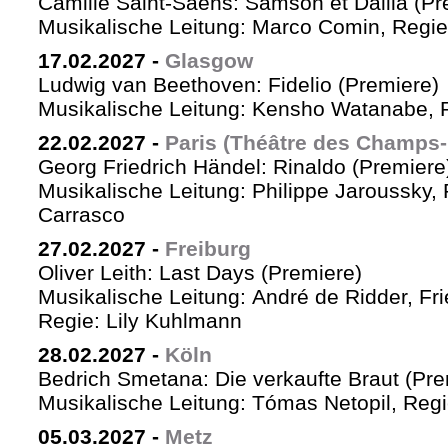
Camille Saint-Saëns: Samson et Dalila (Pr
Musikalische Leitung: Marco Comin, Regie
17.02.2027
-
Glasgow
Ludwig van Beethoven: Fidelio (Premiere)
Musikalische Leitung: Kensho Watanabe, R
22.02.2027
-
Paris (Théâtre des Champs-
Georg Friedrich Händel: Rinaldo (Premiere
Musikalische Leitung: Philippe Jaroussky, 
Carrasco
27.02.2027
-
Freiburg
Oliver Leith: Last Days (Premiere)
Musikalische Leitung: André de Ridder, Fr
Regie: Lily Kuhlmann
28.02.2027
-
Köln
Bedrich Smetana: Die verkaufte Braut (Pre
Musikalische Leitung: Tómas Netopil, Regi
05.03.2027
-
Metz