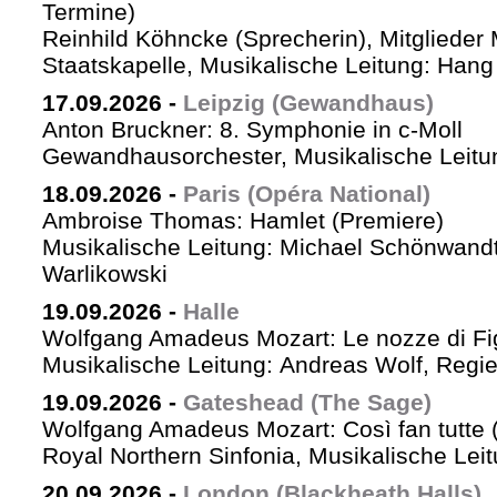
Termine)
Reinhild Köhncke (Sprecherin), Mitglieder
Staatskapelle, Musikalische Leitung: Han
17.09.2026
-
Leipzig (Gewandhaus)
Anton Bruckner: 8. Symphonie in c-Moll
Gewandhausorchester, Musikalische Leitun
18.09.2026
-
Paris (Opéra National)
Ambroise Thomas: Hamlet (Premiere)
Musikalische Leitung: Michael Schönwandt
Warlikowski
19.09.2026
-
Halle
Wolfgang Amadeus Mozart: Le nozze di Fi
Musikalische Leitung: Andreas Wolf, Regie:
19.09.2026
-
Gateshead (The Sage)
Wolfgang Amadeus Mozart: Così fan tutte (
Royal Northern Sinfonia, Musikalische Lei
20.09.2026
-
London (Blackheath Halls)