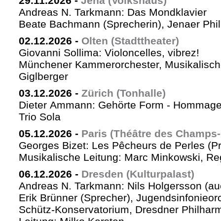
29.11.2026
-
Jena (Volkshaus)
Andreas N. Tarkmann: Das Mondklavier
Beate Bachmann (Sprecherin), Jenaer Phi
02.12.2026
-
Olten (Stadttheater)
Giovanni Sollima: Violoncelles, vibrez!
Münchener Kammerorchester, Musikalische
Giglberger
03.12.2026
-
Zürich (Tonhalle)
Dieter Ammann: Gehörte Form - Hommag
Trio Sola
05.12.2026
-
Paris (Théâtre des Champs-
Georges Bizet: Les Pêcheurs de Perles (P
Musikalische Leitung: Marc Minkowski, Reg
06.12.2026
-
Dresden (Kulturpalast)
Andreas N. Tarkmann: Nils Holgersson (au
Erik Brünner (Sprecher), Jugendsinfonieorc
Schütz-Konservatorium, Dresdner Philhar