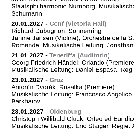
Staatsphilharmonie Nürnberg, Musikalische
Schumann
20.01.2027
-
Genf (Victoria Hall)
Richard Dubugnon: Sonnenring
Janine Jansen (Violine), Orchestre de la S
Romande, Musikalische Leitung: Jonathan
21.01.2027
-
Teneriffa (Auditorio)
Georg Friedrich Händel: Orlando (Premiere
Musikalische Leitung: Daniel Espasa, Regie
23.01.2027
-
Graz
Antonín Dvorák: Rusalka (Premiere)
Musikalische Leitung: Francesco Angelico,
Barkhatov
23.01.2027
-
Oldenburg
Christoph Willibald Gluck: Orfeo ed Euridi
Musikalische Leitung: Eric Staiger, Regie: