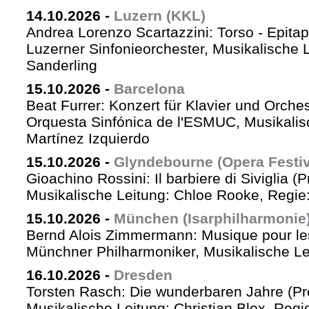
14.10.2026
-
Luzern (KKL)
Andrea Lorenzo Scartazzini: Torso - Epita
Luzerner Sinfonieorchester, Musikalische 
Sanderling
15.10.2026
-
Barcelona
Beat Furrer: Konzert für Klavier und Orches
Orquesta Sinfónica de l'ESMUC, Musikalis
Martínez Izquierdo
15.10.2026
-
Glyndebourne (Opera Festiv
Gioachino Rossini: Il barbiere di Siviglia (
Musikalische Leitung: Chloe Rooke, Regie
15.10.2026
-
München (Isarphilharmonie
Bernd Alois Zimmermann: Musique pour le
Münchner Philharmoniker, Musikalische Lei
16.10.2026
-
Dresden
Torsten Rasch: Die wunderbaren Jahre (Pr
Musikalische Leitung: Christian Blex, Reg