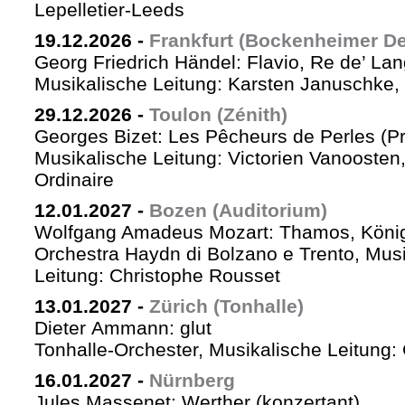
Lepelletier-Leeds
19.12.2026
-
Frankfurt (Bockenheimer De
Georg Friedrich Händel: Flavio, Re de’ La
Musikalische Leitung: Karsten Januschke,
29.12.2026
-
Toulon (Zénith)
Georges Bizet: Les Pêcheurs de Perles (P
Musikalische Leitung: Victorien Vanoosten,
Ordinaire
12.01.2027
-
Bozen (Auditorium)
Wolfgang Amadeus Mozart: Thamos, König
Orchestra Haydn di Bolzano e Trento, Mus
Leitung: Christophe Rousset
13.01.2027
-
Zürich (Tonhalle)
Dieter Ammann: glut
Tonhalle-Orchester, Musikalische Leitung
16.01.2027
-
Nürnberg
Jules Massenet: Werther (konzertant)