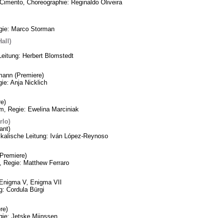
Cimento, Choreographie: Reginaldo Oliveira
egie: Marco Storman
all)
Leitung: Herbert Blomstedt
mann (Premiere)
ie: Anja Nicklich
e)
m, Regie: Ewelina Marciniak
rlo)
ant)
ikalische Leitung: Iván López-Reynoso
Premiere)
, Regie: Matthew Ferraro
, Enigma V, Enigma VII
: Cordula Bürgi
re)
gie: Jetske Mijnssen