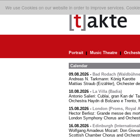
We use Cookies on our website in order to improve services. Cookie
Portrait
Music Theatre
Orchest
Calendar
09.08.2026
-
Bad Rodach (Waldbühne 
Andreas N. Tarkmann: König Karotte
Mattias Straub (Erzähler), Orchester d
10.08.2026
-
La Villa (Badia)
Antonio Salieri: Cublai, gran Kan de’ Ta
Orchestra Haydn di Bolzano e Trento, M
15.08.2026
-
London (Proms, Royal Al
Hector Berlioz: Grande messe des mor
London Symphony Chorus and Orchestra
16.08.2026
-
Edinburgh (International
Wolfgang Amadeus Mozart: Don Giovann
Scottish Chamber Chorus and Orchest