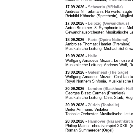
17.09.2026
-
Schwerin (M*Halle)
Andreas N. Tarkmann: Na warte, sagte 
Reinhild Köhncke (Sprecherin), Mitgli
17.09.2026
-
Leipzig (Gewandhaus)
Anton Bruckner: 8. Symphonie in c-Mol
Gewandhausorchester, Musikalische Le
18.09.2026
-
Paris (Opéra National)
Ambroise Thomas: Hamlet (Premiere)
Musikalische Leitung: Michael Schönwa
19.09.2026
-
Halle
Wolfgang Amadeus Mozart: Le nozze di
Musikalische Leitung: Andreas Wolf, Re
19.09.2026
-
Gateshead (The Sage)
Wolfgang Amadeus Mozart: Così fan tut
Royal Northern Sinfonia, Musikalische 
20.09.2026
-
London (Blackheath Hall
Georges Bizet: Carmen (Premiere)
Musikalische Leitung: Chris Stark, Reg
20.09.2026
-
Zürich (Tonhalle)
Dieter Ammann: Violation
Tonhalle-Orchester, Musikalische Leitu
20.09.2026
-
Hannover (Nazarethkirch
Philipp Maintz: choralvorspiel XXXIII (i
Roman Summereder (Orgel)