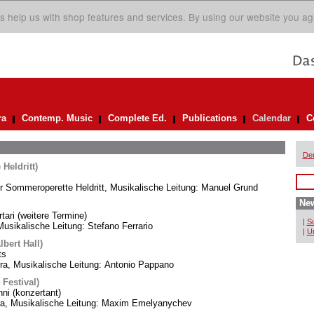
s help us with shop features and services. By using our website you ag
ra
Contemp. Music
Complete Ed.
Publications
Calendar
C
De
Heldritt)
er Sommeroperette Heldritt, Musikalische Leitung: Manuel Grund
New
rtari (weitere Termine)
|
Su
usikalische Leitung: Stefano Ferrario
|
Un
bert Hall)
ts
, Musikalische Leitung: Antonio Pappano
 Festival)
i (konzertant)
ra, Musikalische Leitung: Maxim Emelyanychev