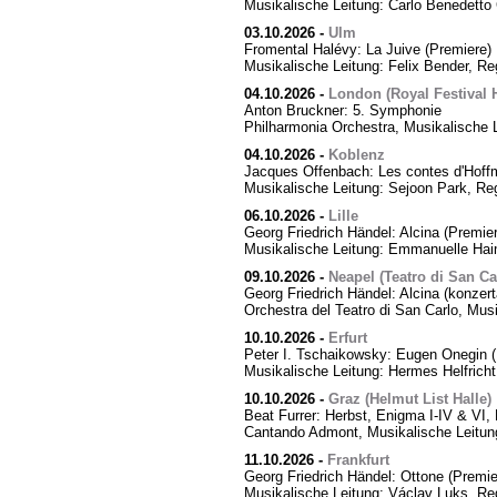
Musikalische Leitung: Carlo Benedetto 
03.10.2026
-
Ulm
Fromental Halévy: La Juive (Premiere)
Musikalische Leitung: Felix Bender, R
04.10.2026
-
London (Royal Festival H
Anton Bruckner: 5. Symphonie
Philharmonia Orchestra, Musikalische 
04.10.2026
-
Koblenz
Jacques Offenbach: Les contes d'Hoff
Musikalische Leitung: Sejoon Park, Reg
06.10.2026
-
Lille
Georg Friedrich Händel: Alcina (Premier
Musikalische Leitung: Emmanuelle Hai
09.10.2026
-
Neapel (Teatro di San Ca
Georg Friedrich Händel: Alcina (konzert
Orchestra del Teatro di San Carlo, Mus
10.10.2026
-
Erfurt
Peter I. Tschaikowsky: Eugen Onegin (
Musikalische Leitung: Hermes Helfricht
10.10.2026
-
Graz (Helmut List Halle)
Beat Furrer: Herbst, Enigma I-IV & VI
Cantando Admont, Musikalische Leitung
11.10.2026
-
Frankfurt
Georg Friedrich Händel: Ottone (Premie
Musikalische Leitung: Václav Luks, Re