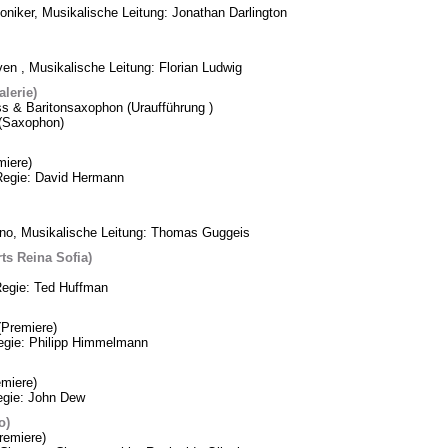
oniker, Musikalische Leitung: Jonathan Darlington
n , Musikalische Leitung: Florian Ludwig
lerie)
ss & Baritonsaxophon (Uraufführung )
k (Saxophon)
iere)
Regie: David Hermann
ino, Musikalische Leitung: Thomas Guggeis
ts Reina Sofia)
Regie: Ted Huffman
Premiere)
Regie: Philipp Himmelmann
miere)
egie: John Dew
o)
remiere)