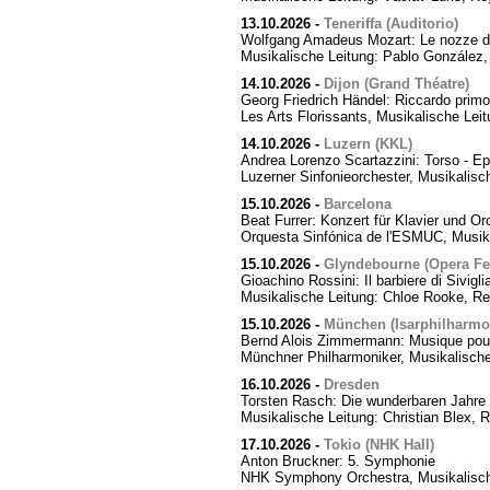
13.10.2026
-
Teneriffa (Auditorio)
Wolfgang Amadeus Mozart: Le nozze di
Musikalische Leitung: Pablo González,
14.10.2026
-
Dijon (Grand Théatre)
Georg Friedrich Händel: Riccardo primo,
Les Arts Florissants, Musikalische Lei
14.10.2026
-
Luzern (KKL)
Andrea Lorenzo Scartazzini: Torso - Ep
Luzerner Sinfonieorchester, Musikalisc
15.10.2026
-
Barcelona
Beat Furrer: Konzert für Klavier und Or
Orquesta Sinfónica de l'ESMUC, Musika
15.10.2026
-
Glyndebourne (Opera Fes
Gioachino Rossini: Il barbiere di Sivigli
Musikalische Leitung: Chloe Rooke, Re
15.10.2026
-
München (Isarphilharmo
Bernd Alois Zimmermann: Musique pour
Münchner Philharmoniker, Musikalische
16.10.2026
-
Dresden
Torsten Rasch: Die wunderbaren Jahre 
Musikalische Leitung: Christian Blex, 
17.10.2026
-
Tokio (NHK Hall)
Anton Bruckner: 5. Symphonie
NHK Symphony Orchestra, Musikalische