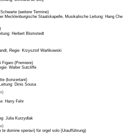
Schwarte (weitere Termine)
eder Mecklenburgische Staatskapelle, Musikalische Leitung: Hang Che
l
itung: Herbert Blomstedt
ndt, Regie: Krzysztof Warlikowski
 Figaro (Premiere)
gie: Walter Sutcliffe
te (konzertant)
Leitung: Dinis Sousa
s)
ie: Harry Fehr
ng: Julia Kurzydlak
e)
n te domine speravi) für orgel solo (Uraufführung)