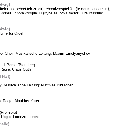
edwig)
 tiefer not schrei ich zu dir), choralvorspiel XL (te deum laudamus),
gkeit), choralvorspiel LI (kyrie XI, orbis factor) (Uraufführung
edwig)
lume für Orgel
ber Choir, Musikalische Leitung: Maxim Emelyanychev
e di Ponto (Premiere)
 Regie: Claus Guth
 Hall)
, Musikalische Leitung: Matthias Pintscher
, Regie: Matthias Kitter
(Premiere)
 Regie: Lorenzo Fioroni
alle)