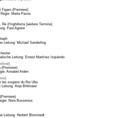
 Figaro (Premiere)
 Regie: Marta Pazos
 Re d’Inghilterra (weitere Termine)
tung: Paul Agnew
itaph
he Leitung: Michael Sanderling
chester
lische Leitung: Ernest Martínez Izquierdo
tival)
a (Premiere)
gie: Annabel Arden
nie)
 les soupers du Roi Ubu
 Leitung: Anja Bihlmaier
(Premiere)
Regie: Nora Bussenius
 Leitung: Herbert Blomstedt