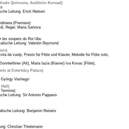
tivals Quincena, Auditorio Kursaal)
ts
sche Leitung: Erick Nielsen
diniera (Premiere)
di, Regie: Maria Sartova
 les soupers du Roi Ubu
alische Leitung: Valentin Reymond
tein)
vita da vuolp, Presto für Flöte und Klavier, Melodie für Flöte solo,
Sonnleithner (Alt), Maria Iazia (Klavier) Iva Kovac (Flöte),
ts at Esterházy Palace)
: György Vashegyi
Hall)
 Termine)
che Leitung: Sir Antonio Pappano
lische Leitung: Benjamin Reiners
tung: Christian Thielemann