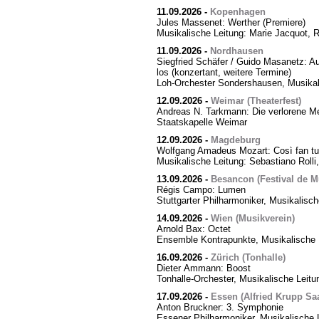
11.09.2026
-
Kopenhagen
Jules Massenet: Werther (Premiere)
Musikalische Leitung: Marie Jacquot, 
11.09.2026
-
Nordhausen
Siegfried Schäfer / Guido Masanetz: Ausz
los (konzertant, weitere Termine)
Loh-Orchester Sondershausen, Musikal
12.09.2026
-
Weimar (Theaterfest)
Andreas N. Tarkmann: Die verlorene Me
Staatskapelle Weimar
12.09.2026
-
Magdeburg
Wolfgang Amadeus Mozart: Così fan tut
Musikalische Leitung: Sebastiano Rolli,
13.09.2026
-
Besancon (Festival de M
Régis Campo: Lumen
Stuttgarter Philharmoniker, Musikalisc
14.09.2026
-
Wien (Musikverein)
Arnold Bax: Octet
Ensemble Kontrapunkte, Musikalische L
16.09.2026
-
Zürich (Tonhalle)
Dieter Ammann: Boost
Tonhalle-Orchester, Musikalische Leitu
17.09.2026
-
Essen (Alfried Krupp Saa
Anton Bruckner: 3. Symphonie
Essener Philharmoniker, Musikalische L