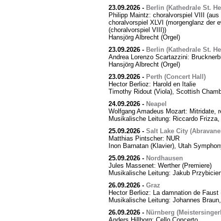
23.09.2026
-
Berlin (Kathedrale St. H
Philipp Maintz: choralvorspiel VIII (aus
choralvorspiel XLVI (morgenglanz der ewi
(choralvorspiel VIII))
Hansjörg Albrecht (Orgel)
23.09.2026
-
Berlin (Kathedrale St. H
Andrea Lorenzo Scartazzini: Brucknerb
Hansjörg Albrecht (Orgel)
23.09.2026
-
Perth (Concert Hall)
Hector Berlioz: Harold en Italie
Timothy Ridout (Viola), Scottish Cham
24.09.2026
-
Neapel
Wolfgang Amadeus Mozart: Mitridate, r
Musikalische Leitung: Riccardo Frizza,
25.09.2026
-
Salt Lake City (Abravanel
Matthias Pintscher: NUR
Inon Barnatan (Klavier), Utah Symphony
25.09.2026
-
Nordhausen
Jules Massenet: Werther (Premiere)
Musikalische Leitung: Jakub Przybicien
26.09.2026
-
Graz
Hector Berlioz: La damnation de Faust 
Musikalische Leitung: Johannes Braun,
26.09.2026
-
Nürnberg (Meistersingerh
Anders Hillborg: Cello Concerto