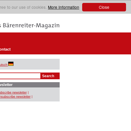
Close
ree to our use of cookies.
More Information
ontact
utsch
sletter
bscribe newsletter
|
subscribe newsletter
|