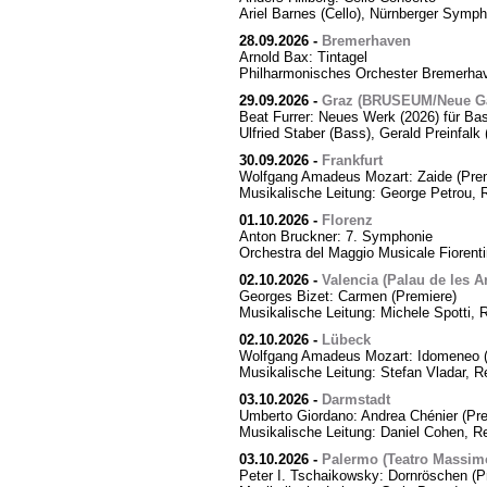
Ariel Barnes (Cello), Nürnberger Symph
28.09.2026
-
Bremerhaven
Arnold Bax: Tintagel
Philharmonisches Orchester Bremerhave
29.09.2026
-
Graz (BRUSEUM/Neue Ga
Beat Furrer: Neues Werk (2026) für Ba
Ulfried Staber (Bass), Gerald Preinfal
30.09.2026
-
Frankfurt
Wolfgang Amadeus Mozart: Zaide (Prem
Musikalische Leitung: George Petrou, 
01.10.2026
-
Florenz
Anton Bruckner: 7. Symphonie
Orchestra del Maggio Musicale Fiorent
02.10.2026
-
Valencia (Palau de les Ar
Georges Bizet: Carmen (Premiere)
Musikalische Leitung: Michele Spotti, 
02.10.2026
-
Lübeck
Wolfgang Amadeus Mozart: Idomeneo (
Musikalische Leitung: Stefan Vladar, 
03.10.2026
-
Darmstadt
Umberto Giordano: Andrea Chénier (Pre
Musikalische Leitung: Daniel Cohen, R
03.10.2026
-
Palermo (Teatro Massim
Peter I. Tschaikowsky: Dornröschen (P