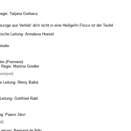
Regie: Tatjana Gürbaca
üge aus Verlieb‘ dich nicht in eine Heilige/In Frisco ist der Teufel
ische Leitung: Annalena Hoesel
lodie
te (Premiere)
 Regie: Martina Gredler
usique)
he Leitung: Rémy Ballot
eitung: Gottfried Rabl
ng: Paavo Järvi
l)
eitung: Bertrand de Billy