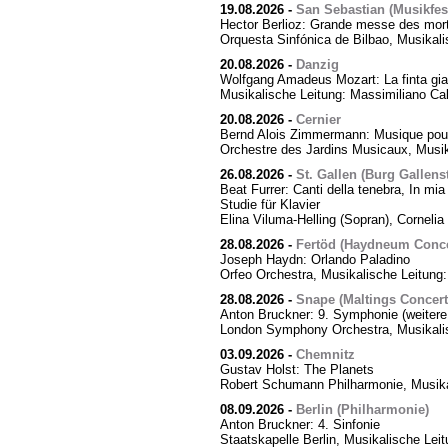
19.08.2026
-
San Sebastian (Musikfes
Hector Berlioz: Grande messe des mor
Orquesta Sinfónica de Bilbao, Musikali
20.08.2026
-
Danzig
Wolfgang Amadeus Mozart: La finta giar
Musikalische Leitung: Massimiliano Cal
20.08.2026
-
Cernier
Bernd Alois Zimmermann: Musique pour
Orchestre des Jardins Musicaux, Musik
26.08.2026
-
St. Gallen (Burg Gallens
Beat Furrer: Canti della tenebra, In mia 
Studie für Klavier
Elina Viluma-Helling (Sopran), Cornelia 
28.08.2026
-
Fertöd (Haydneum Concer
Joseph Haydn: Orlando Paladino
Orfeo Orchestra, Musikalische Leitung
28.08.2026
-
Snape (Maltings Concert 
Anton Bruckner: 9. Symphonie (weitere
London Symphony Orchestra, Musikalis
03.09.2026
-
Chemnitz
Gustav Holst: The Planets
Robert Schumann Philharmonie, Musika
08.09.2026
-
Berlin (Philharmonie)
Anton Bruckner: 4. Sinfonie
Staatskapelle Berlin, Musikalische Lei