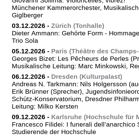
Giovanni Sollima: Violoncelles, vibrez!
Münchener Kammerorchester, Musikalische
Giglberger
03.12.2026
-
Zürich (Tonhalle)
Dieter Ammann: Gehörte Form - Hommag
Trio Sola
05.12.2026
-
Paris (Théâtre des Champs-
Georges Bizet: Les Pêcheurs de Perles (P
Musikalische Leitung: Marc Minkowski, Reg
06.12.2026
-
Dresden (Kulturpalast)
Andreas N. Tarkmann: Nils Holgersson (au
Erik Brünner (Sprecher), Jugendsinfonieorc
Schütz-Konservatorium, Dresdner Philhar
Leitung: Milko Kersten
09.12.2026
-
Karlsruhe (Hochschule für 
Francesco Filidei: I funerali dell’anarchico 
Studierende der Hochschule