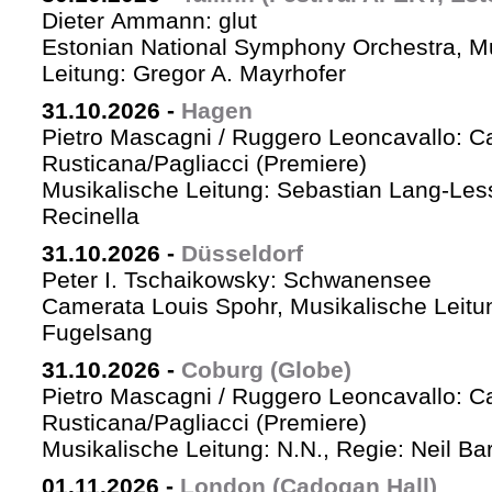
Dieter Ammann: glut
Estonian National Symphony Orchestra, M
Leitung: Gregor A. Mayrhofer
31.10.2026
-
Hagen
Pietro Mascagni / Ruggero Leoncavallo: Ca
Rusticana/Pagliacci (Premiere)
Musikalische Leitung: Sebastian Lang-Les
Recinella
31.10.2026
-
Düsseldorf
Peter I. Tschaikowsky: Schwanensee
Camerata Louis Spohr, Musikalische Leitu
Fugelsang
31.10.2026
-
Coburg (Globe)
Pietro Mascagni / Ruggero Leoncavallo: Ca
Rusticana/Pagliacci (Premiere)
Musikalische Leitung: N.N., Regie: Neil Ba
01.11.2026
-
London (Cadogan Hall)