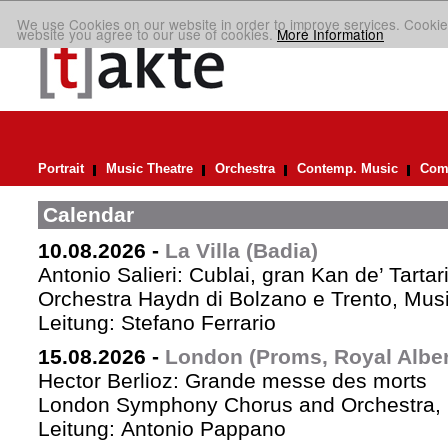
We use Cookies on our website in order to improve services. Cookie
website you agree to our use of cookies.
More Information
Portrait
Music Theatre
Orchestra
Contemp. Music
Comp
Calendar
10.08.2026
-
La Villa (Badia)
Antonio Salieri: Cublai, gran Kan de’ Tartar
Orchestra Haydn di Bolzano e Trento, Mus
Leitung: Stefano Ferrario
15.08.2026
-
London (Proms, Royal Albert
Hector Berlioz: Grande messe des morts
London Symphony Chorus and Orchestra, 
Leitung: Antonio Pappano