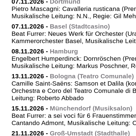
07.11.2026
-
Dortmund
Pietro Mascagni: Cavalleria rusticana (Pre
Musikalische Leitung: N.N., Regie: Gil Me
07.11.2026
-
Basel (Stadtcasino)
Beat Furrer: Neues Werk für Orchester (Ur
Kammerorchester Basel, Musikalische Leit
08.11.2026
-
Hamburg
Engelbert Humperdinck: Dornröschen (Pre
Musikalische Leitung: Markus Poschner, 
13.11.2026
-
Bologna (Teatro Comunale)
Camille Saint-Saëns: Samson et Dalila (ko
Orchestra e Coro del Teatro Comunale di B
Leitung: Roberto Abbado
15.11.2026
-
Münchendorf (Musiksalon)
Beat Furrer: a sei voci für 6 Frauenstimme
Cantando Admont, Musikalische Leitung: C
21.11.2026
-
Groß-Umstadt (Stadthalle)