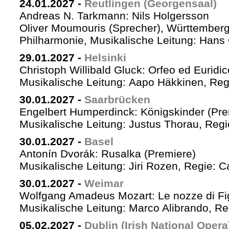
24.01.2027
-
Reutlingen (Georgensaal)
Andreas N. Tarkmann: Nils Holgersson
Oliver Moumouris (Sprecher), Württember
Philharmonie, Musikalische Leitung: Hans 
29.01.2027
-
Helsinki
Christoph Willibald Gluck: Orfeo ed Euridi
Musikalische Leitung: Aapo Häkkinen, Reg
30.01.2027
-
Saarbrücken
Engelbert Humperdinck: Königskinder (Pre
Musikalische Leitung: Justus Thorau, Reg
30.01.2027
-
Basel
Antonín Dvorák: Rusalka (Premiere)
Musikalische Leitung: Jiri Rozen, Regie: Ca
30.01.2027
-
Weimar
Wolfgang Amadeus Mozart: Le nozze di Fi
Musikalische Leitung: Marco Alibrando, R
05.02.2027
-
Dublin (Irish National Opera