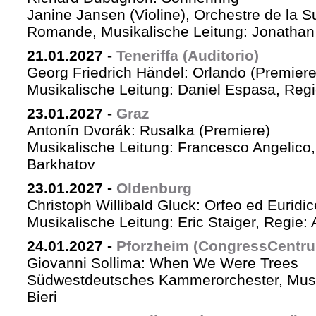
Janine Jansen (Violine), Orchestre de la S
Romande, Musikalische Leitung: Jonathan
21.01.2027
-
Teneriffa (Auditorio)
Georg Friedrich Händel: Orlando (Premiere
Musikalische Leitung: Daniel Espasa, Regie
23.01.2027
-
Graz
Antonín Dvorák: Rusalka (Premiere)
Musikalische Leitung: Francesco Angelico,
Barkhatov
23.01.2027
-
Oldenburg
Christoph Willibald Gluck: Orfeo ed Euridi
Musikalische Leitung: Eric Staiger, Regie:
24.01.2027
-
Pforzheim (CongressCentr
Giovanni Sollima: When We Were Trees
Südwestdeutsches Kammerorchester, Musik
Bieri