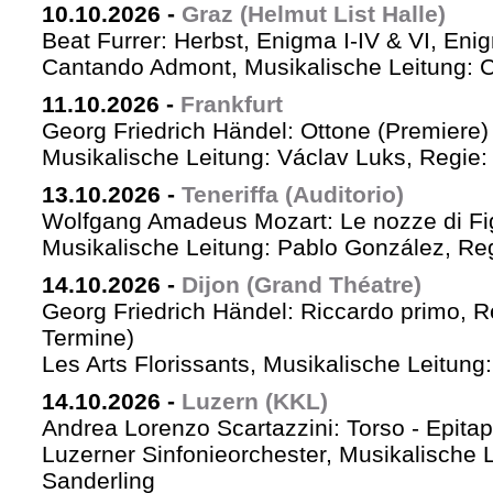
10.10.2026
-
Graz (Helmut List Halle)
Beat Furrer: Herbst, Enigma I-IV & VI, Eni
Cantando Admont, Musikalische Leitung: C
11.10.2026
-
Frankfurt
Georg Friedrich Händel: Ottone (Premiere)
Musikalische Leitung: Václav Luks, Regie:
13.10.2026
-
Teneriffa (Auditorio)
Wolfgang Amadeus Mozart: Le nozze di Fi
Musikalische Leitung: Pablo González, Re
14.10.2026
-
Dijon (Grand Théatre)
Georg Friedrich Händel: Riccardo primo, Re 
Termine)
Les Arts Florissants, Musikalische Leitun
14.10.2026
-
Luzern (KKL)
Andrea Lorenzo Scartazzini: Torso - Epita
Luzerner Sinfonieorchester, Musikalische 
Sanderling