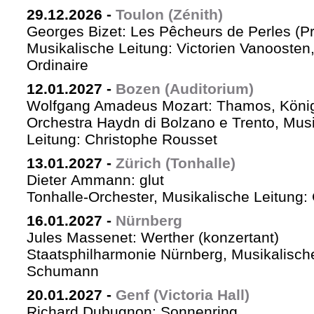
29.12.2026
-
Toulon (Zénith)
Georges Bizet: Les Pêcheurs de Perles (P
Musikalische Leitung: Victorien Vanoosten,
Ordinaire
12.01.2027
-
Bozen (Auditorium)
Wolfgang Amadeus Mozart: Thamos, König
Orchestra Haydn di Bolzano e Trento, Mus
Leitung: Christophe Rousset
13.01.2027
-
Zürich (Tonhalle)
Dieter Ammann: glut
Tonhalle-Orchester, Musikalische Leitung
16.01.2027
-
Nürnberg
Jules Massenet: Werther (konzertant)
Staatsphilharmonie Nürnberg, Musikalische
Schumann
20.01.2027
-
Genf (Victoria Hall)
Richard Dubugnon: Sonnenring