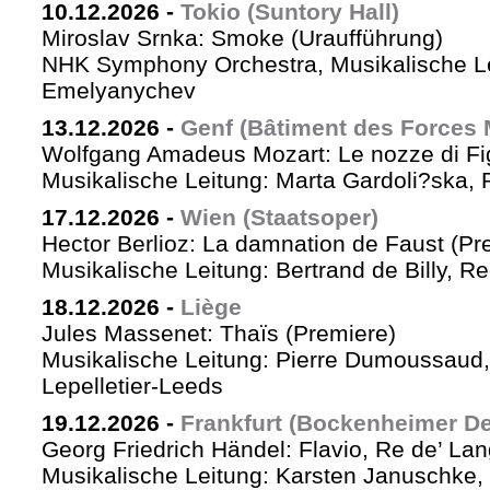
10.12.2026
-
Tokio (Suntory Hall)
Miroslav Srnka: Smoke (Uraufführung)
NHK Symphony Orchestra, Musikalische L
Emelyanychev
13.12.2026
-
Genf (Bâtiment des Forces 
Wolfgang Amadeus Mozart: Le nozze di Fi
Musikalische Leitung: Marta Gardoli?ska, 
17.12.2026
-
Wien (Staatsoper)
Hector Berlioz: La damnation de Faust (Pr
Musikalische Leitung: Bertrand de Billy, Re
18.12.2026
-
Liège
Jules Massenet: Thaïs (Premiere)
Musikalische Leitung: Pierre Dumoussaud, 
Lepelletier-Leeds
19.12.2026
-
Frankfurt (Bockenheimer De
Georg Friedrich Händel: Flavio, Re de’ La
Musikalische Leitung: Karsten Januschke,