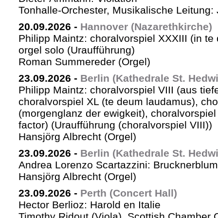
Tonhalle-Orchester, Musikalische Leitung: 
20.09.2026
-
Hannover (Nazarethkirche)
Philipp Maintz: choralvorspiel XXXIII (in te
orgel solo (Uraufführung)
Roman Summereder (Orgel)
23.09.2026
-
Berlin (Kathedrale St. Hedw
Philipp Maintz: choralvorspiel VIII (aus tiefe
choralvorspiel XL (te deum laudamus), cho
(morgenglanz der ewigkeit), choralvorspiel L
factor) (Uraufführung (choralvorspiel VIII))
Hansjörg Albrecht (Orgel)
23.09.2026
-
Berlin (Kathedrale St. Hedw
Andrea Lorenzo Scartazzini: Brucknerblum
Hansjörg Albrecht (Orgel)
23.09.2026
-
Perth (Concert Hall)
Hector Berlioz: Harold en Italie
Timothy Ridout (Viola), Scottish Chamber 