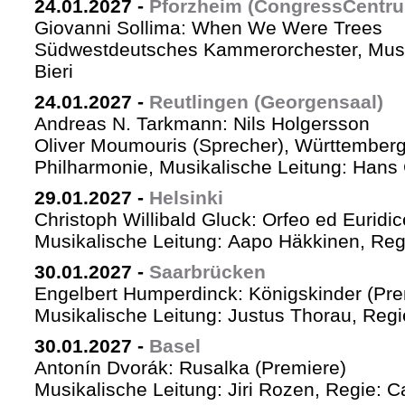
24.01.2027
-
Pforzheim (CongressCentr
Giovanni Sollima: When We Were Trees
Südwestdeutsches Kammerorchester, Musik
Bieri
24.01.2027
-
Reutlingen (Georgensaal)
Andreas N. Tarkmann: Nils Holgersson
Oliver Moumouris (Sprecher), Württember
Philharmonie, Musikalische Leitung: Hans 
29.01.2027
-
Helsinki
Christoph Willibald Gluck: Orfeo ed Euridi
Musikalische Leitung: Aapo Häkkinen, Reg
30.01.2027
-
Saarbrücken
Engelbert Humperdinck: Königskinder (Pre
Musikalische Leitung: Justus Thorau, Reg
30.01.2027
-
Basel
Antonín Dvorák: Rusalka (Premiere)
Musikalische Leitung: Jiri Rozen, Regie: Ca