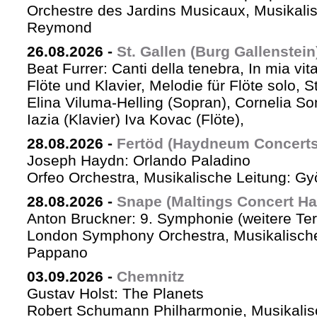
Orchestre des Jardins Musicaux, Musikalis
Reymond
26.08.2026
-
St. Gallen (Burg Gallenstein
Beat Furrer: Canti della tenebra, In mia vit
Flöte und Klavier, Melodie für Flöte solo, St
Elina Viluma-Helling (Sopran), Cornelia Son
Iazia (Klavier) Iva Kovac (Flöte),
28.08.2026
-
Fertöd (Haydneum Concerts 
Joseph Haydn: Orlando Paladino
Orfeo Orchestra, Musikalische Leitung: G
28.08.2026
-
Snape (Maltings Concert Hal
Anton Bruckner: 9. Symphonie (weitere Te
London Symphony Orchestra, Musikalische 
Pappano
03.09.2026
-
Chemnitz
Gustav Holst: The Planets
Robert Schumann Philharmonie, Musikalis