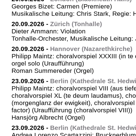
Georges Bizet: Carmen (Premiere)
Musikalische Leitung: Chris Stark, Regie: 
20.09.2026
-
Zürich (Tonhalle)
Dieter Ammann: Violation
Tonhalle-Orchester, Musikalische Leitung: 
20.09.2026
-
Hannover (Nazarethkirche)
Philipp Maintz: choralvorspiel XXXIII (in te
orgel solo (Uraufführung)
Roman Summereder (Orgel)
23.09.2026
-
Berlin (Kathedrale St. Hedw
Philipp Maintz: choralvorspiel VIII (aus tiefe
choralvorspiel XL (te deum laudamus), cho
(morgenglanz der ewigkeit), choralvorspiel L
factor) (Uraufführung (choralvorspiel VIII))
Hansjörg Albrecht (Orgel)
23.09.2026
-
Berlin (Kathedrale St. Hedw
Andrea Lorenzo Scartazzini: Brucknerblum