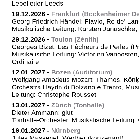
Lepelletier-Leeds
19.12.2026
-
Frankfurt (Bockenheimer De
Georg Friedrich Händel: Flavio, Re de’ La
Musikalische Leitung: Karsten Januschke,
29.12.2026
-
Toulon (Zénith)
Georges Bizet: Les Pêcheurs de Perles (P
Musikalische Leitung: Victorien Vanoosten,
Ordinaire
12.01.2027
-
Bozen (Auditorium)
Wolfgang Amadeus Mozart: Thamos, König
Orchestra Haydn di Bolzano e Trento, Mus
Leitung: Christophe Rousset
13.01.2027
-
Zürich (Tonhalle)
Dieter Ammann: glut
Tonhalle-Orchester, Musikalische Leitung
16.01.2027
-
Nürnberg
Jules Massenet: Werther (konzertant)