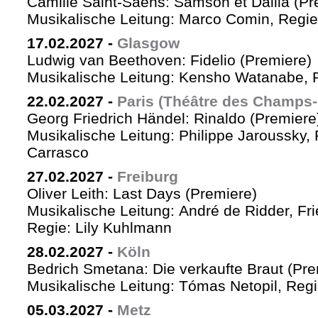
Camille Saint-Saëns: Samson et Dalila (Pr
Musikalische Leitung: Marco Comin, Regie
17.02.2027
-
Glasgow
Ludwig van Beethoven: Fidelio (Premiere)
Musikalische Leitung: Kensho Watanabe, R
22.02.2027
-
Paris (Théâtre des Champs-
Georg Friedrich Händel: Rinaldo (Premiere
Musikalische Leitung: Philippe Jaroussky, 
Carrasco
27.02.2027
-
Freiburg
Oliver Leith: Last Days (Premiere)
Musikalische Leitung: André de Ridder, Fr
Regie: Lily Kuhlmann
28.02.2027
-
Köln
Bedrich Smetana: Die verkaufte Braut (Pre
Musikalische Leitung: Tómas Netopil, Regi
05.03.2027
-
Metz