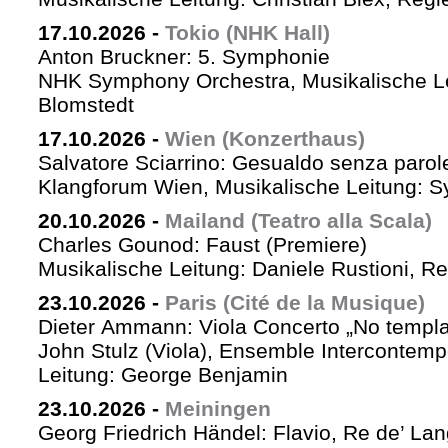
17.10.2026
-
Tokio (NHK Hall)
Anton Bruckner: 5. Symphonie
NHK Symphony Orchestra, Musikalische Le
Blomstedt
17.10.2026
-
Wien (Konzerthaus)
Salvatore Sciarrino: Gesualdo senza parol
Klangforum Wien, Musikalische Leitung: S
20.10.2026
-
Mailand (Teatro alla Scala)
Charles Gounod: Faust (Premiere)
Musikalische Leitung: Daniele Rustioni, R
23.10.2026
-
Paris (Cité de la Musique)
Dieter Ammann: Viola Concerto „No templa
John Stulz (Viola), Ensemble Intercontemp
Leitung: George Benjamin
23.10.2026
-
Meiningen
Georg Friedrich Händel: Flavio, Re de’ La