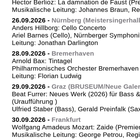
Hector Berlioz: La damnation de Faust (Pr
Musikalische Leitung: Johannes Braun, Re
26.09.2026
-
Nürnberg (Meistersingerhall
Anders Hillborg: Cello Concerto
Ariel Barnes (Cello), Nürnberger Symphoni
Leitung: Jonathan Darlington
28.09.2026
-
Bremerhaven
Arnold Bax: Tintagel
Philharmonisches Orchester Bremerhaven 
Leitung: Florian Ludwig
29.09.2026
-
Graz (BRUSEUM/Neue Galer
Beat Furrer: Neues Werk (2026) für Bass 
(Uraufführung )
Ulfried Staber (Bass), Gerald Preinfalk (S
30.09.2026
-
Frankfurt
Wolfgang Amadeus Mozart: Zaide (Premie
Musikalische Leitung: George Petrou, Reg