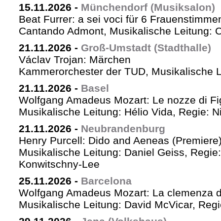
15.11.2026
-
Münchendorf (Musiksalon)
Beat Furrer: a sei voci für 6 Frauenstimme
Cantando Admont, Musikalische Leitung: C
21.11.2026
-
Groß-Umstadt (Stadthalle)
Václav Trojan: Märchen
Kammerorchester der TUD, Musikalische Le
21.11.2026
-
Basel
Wolfgang Amadeus Mozart: Le nozze di Fi
Musikalische Leitung: Hélio Vida, Regie: 
21.11.2026
-
Neubrandenburg
Henry Purcell: Dido and Aeneas (Premiere
Musikalische Leitung: Daniel Geiss, Regie
Konwitschny-Lee
25.11.2026
-
Barcelona
Wolfgang Amadeus Mozart: La clemenza di
Musikalische Leitung: David McVicar, Reg