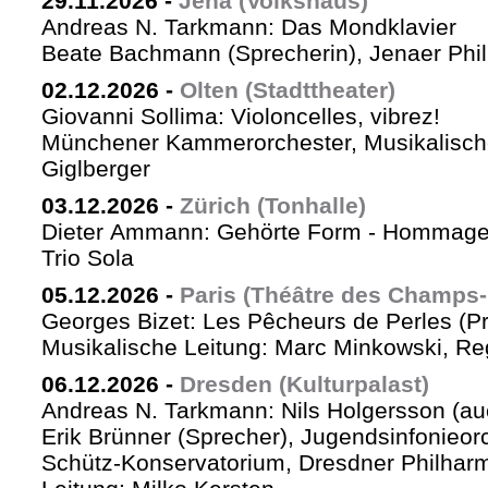
29.11.2026
-
Jena (Volkshaus)
Andreas N. Tarkmann: Das Mondklavier
Beate Bachmann (Sprecherin), Jenaer Phi
02.12.2026
-
Olten (Stadttheater)
Giovanni Sollima: Violoncelles, vibrez!
Münchener Kammerorchester, Musikalische
Giglberger
03.12.2026
-
Zürich (Tonhalle)
Dieter Ammann: Gehörte Form - Hommag
Trio Sola
05.12.2026
-
Paris (Théâtre des Champs-
Georges Bizet: Les Pêcheurs de Perles (P
Musikalische Leitung: Marc Minkowski, Reg
06.12.2026
-
Dresden (Kulturpalast)
Andreas N. Tarkmann: Nils Holgersson (au
Erik Brünner (Sprecher), Jugendsinfonieorc
Schütz-Konservatorium, Dresdner Philhar