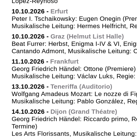
López-Reynoso
10.10.2026
-
Erfurt
Peter I. Tschaikowsky: Eugen Onegin (Pre
Musikalische Leitung: Hermes Helfricht, R
10.10.2026
-
Graz (Helmut List Halle)
Beat Furrer: Herbst, Enigma I-IV & VI, Eni
Cantando Admont, Musikalische Leitung: C
11.10.2026
-
Frankfurt
Georg Friedrich Händel: Ottone (Premiere)
Musikalische Leitung: Václav Luks, Regie:
13.10.2026
-
Teneriffa (Auditorio)
Wolfgang Amadeus Mozart: Le nozze di Fi
Musikalische Leitung: Pablo González, Re
14.10.2026
-
Dijon (Grand Théatre)
Georg Friedrich Händel: Riccardo primo, Re 
Termine)
Les Arts Florissants, Musikalische Leitun