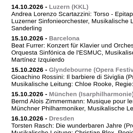
14.10.2026
-
Luzern (KKL)
Andrea Lorenzo Scartazzini: Torso - Epita
Luzerner Sinfonieorchester, Musikalische 
Sanderling
15.10.2026
-
Barcelona
Beat Furrer: Konzert für Klavier und Orches
Orquesta Sinfónica de l'ESMUC, Musikalis
Martínez Izquierdo
15.10.2026
-
Glyndebourne (Opera Festiv
Gioachino Rossini: Il barbiere di Siviglia (
Musikalische Leitung: Chloe Rooke, Regie
15.10.2026
-
München (Isarphilharmonie
Bernd Alois Zimmermann: Musique pour le
Münchner Philharmoniker, Musikalische Lei
16.10.2026
-
Dresden
Torsten Rasch: Die wunderbaren Jahre (Pr
Musikalische Leitung: Christian Blex, Reg