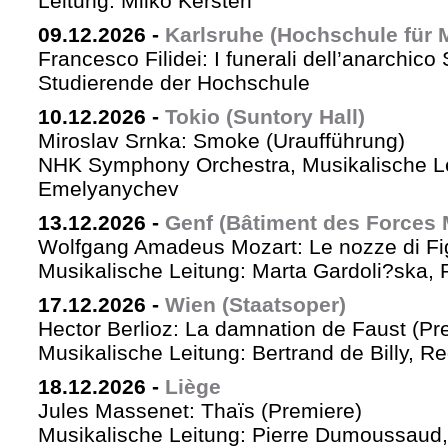
Leitung: Milko Kersten
09.12.2026
-
Karlsruhe (Hochschule für 
Francesco Filidei: I funerali dell’anarchico 
Studierende der Hochschule
10.12.2026
-
Tokio (Suntory Hall)
Miroslav Srnka: Smoke (Uraufführung)
NHK Symphony Orchestra, Musikalische L
Emelyanychev
13.12.2026
-
Genf (Bâtiment des Forces 
Wolfgang Amadeus Mozart: Le nozze di Fi
Musikalische Leitung: Marta Gardoli?ska, 
17.12.2026
-
Wien (Staatsoper)
Hector Berlioz: La damnation de Faust (Pr
Musikalische Leitung: Bertrand de Billy, Re
18.12.2026
-
Liège
Jules Massenet: Thaïs (Premiere)
Musikalische Leitung: Pierre Dumoussaud, 