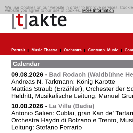
We use Cookies on our website in order to improve services. Cookie
website you agree to our use of cookies.
More Information
Portrait
Music Theatre
Orchestra
Contemp. Music
Comp
Calendar
09.08.2026
-
Bad Rodach (Waldbühne Held
Andreas N. Tarkmann: König Karotte
Mattias Straub (Erzähler), Orchester der 
Heldritt, Musikalische Leitung: Manuel Gru
10.08.2026
-
La Villa (Badia)
Antonio Salieri: Cublai, gran Kan de’ Tartar
Orchestra Haydn di Bolzano e Trento, Mus
Leitung: Stefano Ferrario