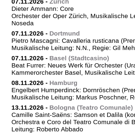
07.11.2026
-
Zürich
Dieter Ammann: Core
Orchester der Oper Zürich, Musikalische L
Noseda
07.11.2026
-
Dortmund
Pietro Mascagni: Cavalleria rusticana (Pre
Musikalische Leitung: N.N., Regie: Gil Me
07.11.2026
-
Basel (Stadtcasino)
Beat Furrer: Neues Werk für Orchester (Ur
Kammerorchester Basel, Musikalische Leit
08.11.2026
-
Hamburg
Engelbert Humperdinck: Dornröschen (Pre
Musikalische Leitung: Markus Poschner, 
13.11.2026
-
Bologna (Teatro Comunale)
Camille Saint-Saëns: Samson et Dalila (ko
Orchestra e Coro del Teatro Comunale di B
Leitung: Roberto Abbado