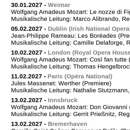
30.01.2027
-
Weimar
Wolfgang Amadeus Mozart: Le nozze di Fi
Musikalische Leitung: Marco Alibrando, R
05.02.2027
-
Dublin (Irish National Opera
Jean-Philippe Rameau: Les Boréades (Pre
Musikalische Leitung: Camille Delaforge, R
10.02.2027
-
London (Royal Opera House
Wolfgang Amadeus Mozart: Così fan tutte 
Musikalische Leitung: Thomas Hengelbrock
11.02.2027
-
Paris (Opéra National)
Jules Massenet: Werther (Premiere)
Musikalische Leitung: Nathalie Stutzmann
13.02.2027
-
Innsbruck
Wolfgang Amadeus Mozart: Don Giovanni 
Musikalische Leitung: Gerrit Prießnitz, Re
13.02.2027
-
Bremerhaven