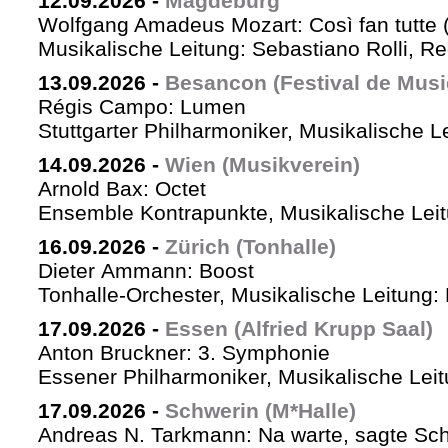
12.09.2026
-
Magdeburg
Wolfgang Amadeus Mozart: Così fan tutte 
Musikalische Leitung: Sebastiano Rolli, Re
13.09.2026
-
Besancon (Festival de Musi
Régis Campo: Lumen
Stuttgarter Philharmoniker, Musikalische L
14.09.2026
-
Wien (Musikverein)
Arnold Bax: Octet
Ensemble Kontrapunkte, Musikalische Leitu
16.09.2026
-
Zürich (Tonhalle)
Dieter Ammann: Boost
Tonhalle-Orchester, Musikalische Leitung:
17.09.2026
-
Essen (Alfried Krupp Saal)
Anton Bruckner: 3. Symphonie
Essener Philharmoniker, Musikalische Leitu
17.09.2026
-
Schwerin (M*Halle)
Andreas N. Tarkmann: Na warte, sagte Sch