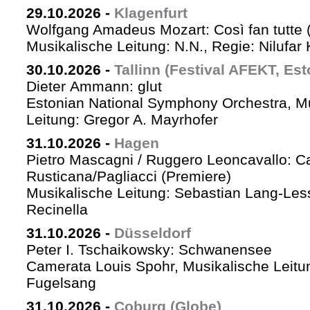
29.10.2026
-
Klagenfurt
Wolfgang Amadeus Mozart: Così fan tutte 
Musikalische Leitung: N.N., Regie: Nilufar
30.10.2026
-
Tallinn (Festival AFEKT, Est
Dieter Ammann: glut
Estonian National Symphony Orchestra, M
Leitung: Gregor A. Mayrhofer
31.10.2026
-
Hagen
Pietro Mascagni / Ruggero Leoncavallo: Ca
Rusticana/Pagliacci (Premiere)
Musikalische Leitung: Sebastian Lang-Les
Recinella
31.10.2026
-
Düsseldorf
Peter I. Tschaikowsky: Schwanensee
Camerata Louis Spohr, Musikalische Leitu
Fugelsang
31.10.2026
-
Coburg (Globe)