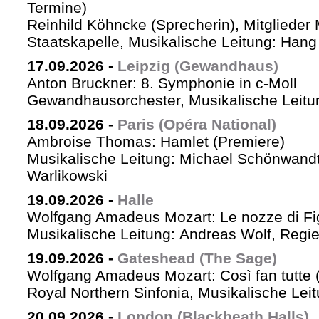
Termine)
Reinhild Köhncke (Sprecherin), Mitglieder
Staatskapelle, Musikalische Leitung: Han
17.09.2026
-
Leipzig (Gewandhaus)
Anton Bruckner: 8. Symphonie in c-Moll
Gewandhausorchester, Musikalische Leitun
18.09.2026
-
Paris (Opéra National)
Ambroise Thomas: Hamlet (Premiere)
Musikalische Leitung: Michael Schönwandt
Warlikowski
19.09.2026
-
Halle
Wolfgang Amadeus Mozart: Le nozze di Fi
Musikalische Leitung: Andreas Wolf, Regie:
19.09.2026
-
Gateshead (The Sage)
Wolfgang Amadeus Mozart: Così fan tutte (
Royal Northern Sinfonia, Musikalische Lei
20.09.2026
-
London (Blackheath Halls)