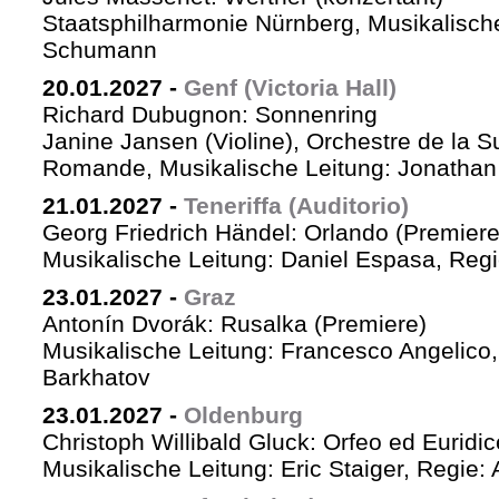
Staatsphilharmonie Nürnberg, Musikalische
Schumann
20.01.2027
-
Genf (Victoria Hall)
Richard Dubugnon: Sonnenring
Janine Jansen (Violine), Orchestre de la S
Romande, Musikalische Leitung: Jonathan
21.01.2027
-
Teneriffa (Auditorio)
Georg Friedrich Händel: Orlando (Premiere
Musikalische Leitung: Daniel Espasa, Regie
23.01.2027
-
Graz
Antonín Dvorák: Rusalka (Premiere)
Musikalische Leitung: Francesco Angelico,
Barkhatov
23.01.2027
-
Oldenburg
Christoph Willibald Gluck: Orfeo ed Euridi
Musikalische Leitung: Eric Staiger, Regie: