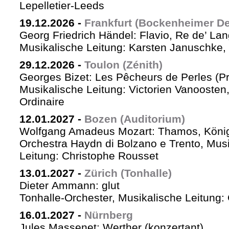
Lepelletier-Leeds
19.12.2026
-
Frankfurt (Bockenheimer De
Georg Friedrich Händel: Flavio, Re de’ La
Musikalische Leitung: Karsten Januschke,
29.12.2026
-
Toulon (Zénith)
Georges Bizet: Les Pêcheurs de Perles (P
Musikalische Leitung: Victorien Vanoosten,
Ordinaire
12.01.2027
-
Bozen (Auditorium)
Wolfgang Amadeus Mozart: Thamos, König
Orchestra Haydn di Bolzano e Trento, Mus
Leitung: Christophe Rousset
13.01.2027
-
Zürich (Tonhalle)
Dieter Ammann: glut
Tonhalle-Orchester, Musikalische Leitung
16.01.2027
-
Nürnberg
Jules Massenet: Werther (konzertant)