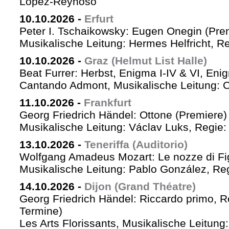
López-Reynoso
10.10.2026
-
Erfurt
Peter I. Tschaikowsky: Eugen Onegin (Pre
Musikalische Leitung: Hermes Helfricht, R
10.10.2026
-
Graz (Helmut List Halle)
Beat Furrer: Herbst, Enigma I-IV & VI, Eni
Cantando Admont, Musikalische Leitung: C
11.10.2026
-
Frankfurt
Georg Friedrich Händel: Ottone (Premiere)
Musikalische Leitung: Václav Luks, Regie:
13.10.2026
-
Teneriffa (Auditorio)
Wolfgang Amadeus Mozart: Le nozze di Fi
Musikalische Leitung: Pablo González, Re
14.10.2026
-
Dijon (Grand Théatre)
Georg Friedrich Händel: Riccardo primo, Re 
Termine)
Les Arts Florissants, Musikalische Leitun