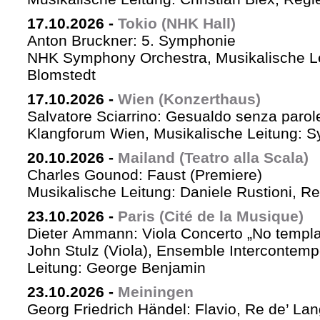
17.10.2026
-
Tokio (NHK Hall)
Anton Bruckner: 5. Symphonie
NHK Symphony Orchestra, Musikalische Le
Blomstedt
17.10.2026
-
Wien (Konzerthaus)
Salvatore Sciarrino: Gesualdo senza parol
Klangforum Wien, Musikalische Leitung: S
20.10.2026
-
Mailand (Teatro alla Scala)
Charles Gounod: Faust (Premiere)
Musikalische Leitung: Daniele Rustioni, R
23.10.2026
-
Paris (Cité de la Musique)
Dieter Ammann: Viola Concerto „No templa
John Stulz (Viola), Ensemble Intercontemp
Leitung: George Benjamin
23.10.2026
-
Meiningen
Georg Friedrich Händel: Flavio, Re de’ La