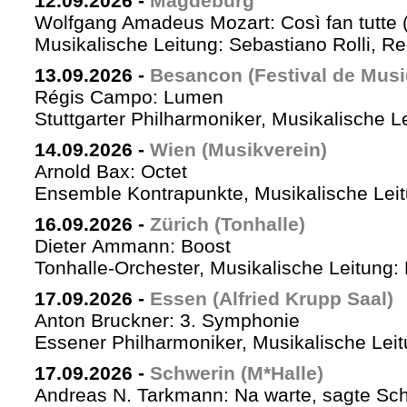
12.09.2026
-
Magdeburg
Wolfgang Amadeus Mozart: Così fan tutte 
Musikalische Leitung: Sebastiano Rolli, Re
13.09.2026
-
Besancon (Festival de Musi
Régis Campo: Lumen
Stuttgarter Philharmoniker, Musikalische L
14.09.2026
-
Wien (Musikverein)
Arnold Bax: Octet
Ensemble Kontrapunkte, Musikalische Leitu
16.09.2026
-
Zürich (Tonhalle)
Dieter Ammann: Boost
Tonhalle-Orchester, Musikalische Leitung:
17.09.2026
-
Essen (Alfried Krupp Saal)
Anton Bruckner: 3. Symphonie
Essener Philharmoniker, Musikalische Leitu
17.09.2026
-
Schwerin (M*Halle)
Andreas N. Tarkmann: Na warte, sagte Sch