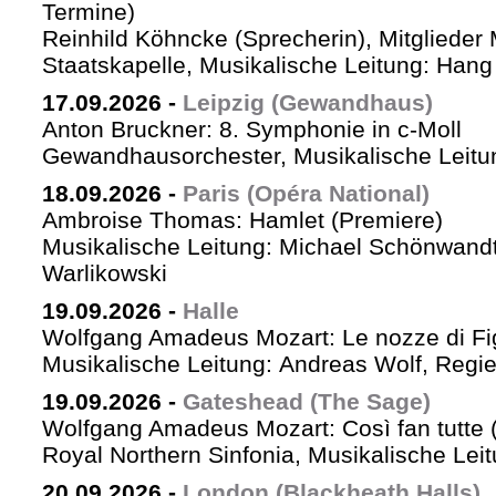
Termine)
Reinhild Köhncke (Sprecherin), Mitglieder
Staatskapelle, Musikalische Leitung: Han
17.09.2026
-
Leipzig (Gewandhaus)
Anton Bruckner: 8. Symphonie in c-Moll
Gewandhausorchester, Musikalische Leitun
18.09.2026
-
Paris (Opéra National)
Ambroise Thomas: Hamlet (Premiere)
Musikalische Leitung: Michael Schönwandt
Warlikowski
19.09.2026
-
Halle
Wolfgang Amadeus Mozart: Le nozze di Fi
Musikalische Leitung: Andreas Wolf, Regie:
19.09.2026
-
Gateshead (The Sage)
Wolfgang Amadeus Mozart: Così fan tutte (
Royal Northern Sinfonia, Musikalische Lei
20.09.2026
-
London (Blackheath Halls)