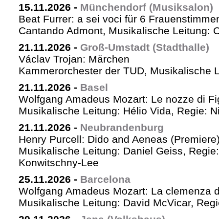
15.11.2026
-
Münchendorf (Musiksalon)
Beat Furrer: a sei voci für 6 Frauenstimme
Cantando Admont, Musikalische Leitung: C
21.11.2026
-
Groß-Umstadt (Stadthalle)
Václav Trojan: Märchen
Kammerorchester der TUD, Musikalische Le
21.11.2026
-
Basel
Wolfgang Amadeus Mozart: Le nozze di Fi
Musikalische Leitung: Hélio Vida, Regie: 
21.11.2026
-
Neubrandenburg
Henry Purcell: Dido and Aeneas (Premiere
Musikalische Leitung: Daniel Geiss, Regie
Konwitschny-Lee
25.11.2026
-
Barcelona
Wolfgang Amadeus Mozart: La clemenza di
Musikalische Leitung: David McVicar, Reg