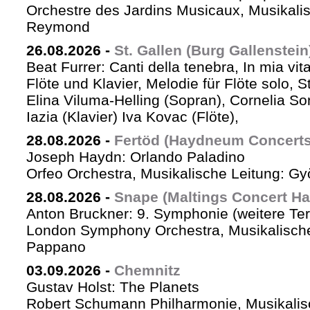
Orchestre des Jardins Musicaux, Musikalis
Reymond
26.08.2026
-
St. Gallen (Burg Gallenstein
Beat Furrer: Canti della tenebra, In mia vit
Flöte und Klavier, Melodie für Flöte solo, St
Elina Viluma-Helling (Sopran), Cornelia Son
Iazia (Klavier) Iva Kovac (Flöte),
28.08.2026
-
Fertöd (Haydneum Concerts 
Joseph Haydn: Orlando Paladino
Orfeo Orchestra, Musikalische Leitung: G
28.08.2026
-
Snape (Maltings Concert Hal
Anton Bruckner: 9. Symphonie (weitere Te
London Symphony Orchestra, Musikalische 
Pappano
03.09.2026
-
Chemnitz
Gustav Holst: The Planets
Robert Schumann Philharmonie, Musikalis