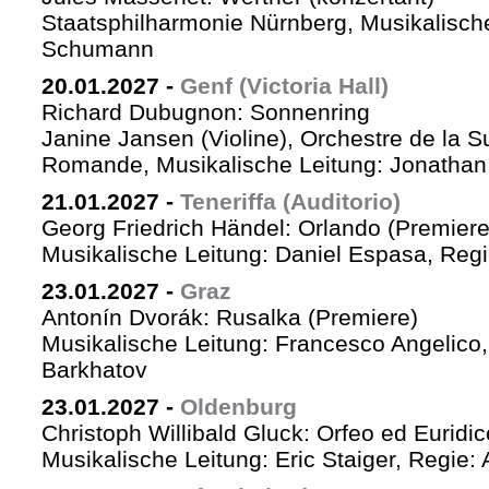
Staatsphilharmonie Nürnberg, Musikalische
Schumann
20.01.2027
-
Genf (Victoria Hall)
Richard Dubugnon: Sonnenring
Janine Jansen (Violine), Orchestre de la S
Romande, Musikalische Leitung: Jonathan
21.01.2027
-
Teneriffa (Auditorio)
Georg Friedrich Händel: Orlando (Premiere
Musikalische Leitung: Daniel Espasa, Regie
23.01.2027
-
Graz
Antonín Dvorák: Rusalka (Premiere)
Musikalische Leitung: Francesco Angelico,
Barkhatov
23.01.2027
-
Oldenburg
Christoph Willibald Gluck: Orfeo ed Euridi
Musikalische Leitung: Eric Staiger, Regie: