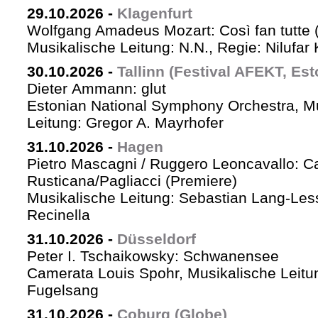
29.10.2026
-
Klagenfurt
Wolfgang Amadeus Mozart: Così fan tutte 
Musikalische Leitung: N.N., Regie: Nilufar
30.10.2026
-
Tallinn (Festival AFEKT, Est
Dieter Ammann: glut
Estonian National Symphony Orchestra, M
Leitung: Gregor A. Mayrhofer
31.10.2026
-
Hagen
Pietro Mascagni / Ruggero Leoncavallo: Ca
Rusticana/Pagliacci (Premiere)
Musikalische Leitung: Sebastian Lang-Les
Recinella
31.10.2026
-
Düsseldorf
Peter I. Tschaikowsky: Schwanensee
Camerata Louis Spohr, Musikalische Leitu
Fugelsang
31.10.2026
-
Coburg (Globe)