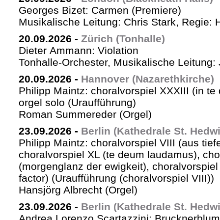
Georges Bizet: Carmen (Premiere)
Musikalische Leitung: Chris Stark, Regie: 
20.09.2026
-
Zürich (Tonhalle)
Dieter Ammann: Violation
Tonhalle-Orchester, Musikalische Leitung: 
20.09.2026
-
Hannover (Nazarethkirche)
Philipp Maintz: choralvorspiel XXXIII (in te
orgel solo (Uraufführung)
Roman Summereder (Orgel)
23.09.2026
-
Berlin (Kathedrale St. Hedw
Philipp Maintz: choralvorspiel VIII (aus tiefe
choralvorspiel XL (te deum laudamus), cho
(morgenglanz der ewigkeit), choralvorspiel L
factor) (Uraufführung (choralvorspiel VIII))
Hansjörg Albrecht (Orgel)
23.09.2026
-
Berlin (Kathedrale St. Hedw
Andrea Lorenzo Scartazzini: Brucknerblum