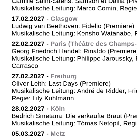
Camille Saint-Saëns: Samson et Dalila (Pr
Musikalische Leitung: Marco Comin, Regie
17.02.2027
-
Glasgow
Ludwig van Beethoven: Fidelio (Premiere)
Musikalische Leitung: Kensho Watanabe, R
22.02.2027
-
Paris (Théâtre des Champs-
Georg Friedrich Händel: Rinaldo (Premiere
Musikalische Leitung: Philippe Jaroussky, 
Carrasco
27.02.2027
-
Freiburg
Oliver Leith: Last Days (Premiere)
Musikalische Leitung: André de Ridder, Fr
Regie: Lily Kuhlmann
28.02.2027
-
Köln
Bedrich Smetana: Die verkaufte Braut (Pre
Musikalische Leitung: Tómas Netopil, Regi
05.03.2027
-
Metz