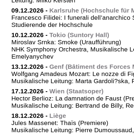
Leitung: Milko Kersten
09.12.2026
-
Karlsruhe (Hochschule für 
Francesco Filidei: I funerali dell’anarchico 
Studierende der Hochschule
10.12.2026
-
Tokio (Suntory Hall)
Miroslav Srnka: Smoke (Uraufführung)
NHK Symphony Orchestra, Musikalische L
Emelyanychev
13.12.2026
-
Genf (Bâtiment des Forces 
Wolfgang Amadeus Mozart: Le nozze di Fi
Musikalische Leitung: Marta Gardoli?ska, 
17.12.2026
-
Wien (Staatsoper)
Hector Berlioz: La damnation de Faust (Pr
Musikalische Leitung: Bertrand de Billy, Re
18.12.2026
-
Liège
Jules Massenet: Thaïs (Premiere)
Musikalische Leitung: Pierre Dumoussaud, 