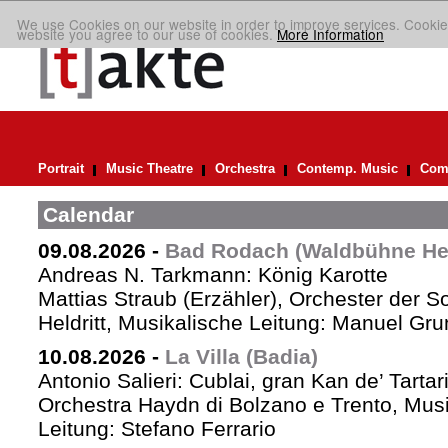
We use Cookies on our website in order to improve services. Cookie
website you agree to our use of cookies.
More Information
Portrait
Music Theatre
Orchestra
Contemp. Music
Comp
Calendar
09.08.2026
-
Bad Rodach (Waldbühne Held
Andreas N. Tarkmann: König Karotte
Mattias Straub (Erzähler), Orchester der 
Heldritt, Musikalische Leitung: Manuel Gru
10.08.2026
-
La Villa (Badia)
Antonio Salieri: Cublai, gran Kan de’ Tartar
Orchestra Haydn di Bolzano e Trento, Mus
Leitung: Stefano Ferrario