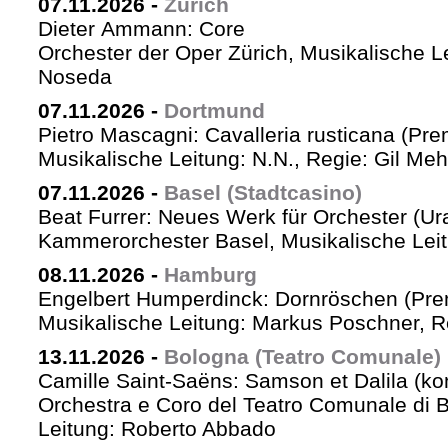
07.11.2026
-
Zürich
Dieter Ammann: Core
Orchester der Oper Zürich, Musikalische L
Noseda
07.11.2026
-
Dortmund
Pietro Mascagni: Cavalleria rusticana (Pre
Musikalische Leitung: N.N., Regie: Gil Me
07.11.2026
-
Basel (Stadtcasino)
Beat Furrer: Neues Werk für Orchester (Ur
Kammerorchester Basel, Musikalische Leit
08.11.2026
-
Hamburg
Engelbert Humperdinck: Dornröschen (Pre
Musikalische Leitung: Markus Poschner, 
13.11.2026
-
Bologna (Teatro Comunale)
Camille Saint-Saëns: Samson et Dalila (ko
Orchestra e Coro del Teatro Comunale di B
Leitung: Roberto Abbado