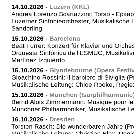
14.10.2026
-
Luzern (KKL)
Andrea Lorenzo Scartazzini: Torso - Epita
Luzerner Sinfonieorchester, Musikalische 
Sanderling
15.10.2026
-
Barcelona
Beat Furrer: Konzert für Klavier und Orches
Orquesta Sinfónica de l'ESMUC, Musikalis
Martínez Izquierdo
15.10.2026
-
Glyndebourne (Opera Festiv
Gioachino Rossini: Il barbiere di Siviglia (
Musikalische Leitung: Chloe Rooke, Regie
15.10.2026
-
München (Isarphilharmonie
Bernd Alois Zimmermann: Musique pour le
Münchner Philharmoniker, Musikalische Lei
16.10.2026
-
Dresden
Torsten Rasch: Die wunderbaren Jahre (Pr
Musikalische Leitung: Christian Blex, Reg