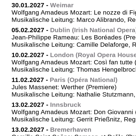
30.01.2027
-
Weimar
Wolfgang Amadeus Mozart: Le nozze di Fi
Musikalische Leitung: Marco Alibrando, R
05.02.2027
-
Dublin (Irish National Opera
Jean-Philippe Rameau: Les Boréades (Pre
Musikalische Leitung: Camille Delaforge, R
10.02.2027
-
London (Royal Opera House
Wolfgang Amadeus Mozart: Così fan tutte 
Musikalische Leitung: Thomas Hengelbrock
11.02.2027
-
Paris (Opéra National)
Jules Massenet: Werther (Premiere)
Musikalische Leitung: Nathalie Stutzmann
13.02.2027
-
Innsbruck
Wolfgang Amadeus Mozart: Don Giovanni 
Musikalische Leitung: Gerrit Prießnitz, Re
13.02.2027
-
Bremerhaven