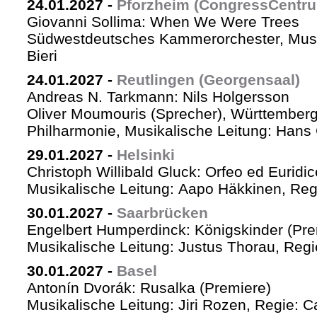
24.01.2027
-
Pforzheim (CongressCentr
Giovanni Sollima: When We Were Trees
Südwestdeutsches Kammerorchester, Musik
Bieri
24.01.2027
-
Reutlingen (Georgensaal)
Andreas N. Tarkmann: Nils Holgersson
Oliver Moumouris (Sprecher), Württember
Philharmonie, Musikalische Leitung: Hans 
29.01.2027
-
Helsinki
Christoph Willibald Gluck: Orfeo ed Euridi
Musikalische Leitung: Aapo Häkkinen, Reg
30.01.2027
-
Saarbrücken
Engelbert Humperdinck: Königskinder (Pre
Musikalische Leitung: Justus Thorau, Reg
30.01.2027
-
Basel
Antonín Dvorák: Rusalka (Premiere)
Musikalische Leitung: Jiri Rozen, Regie: Ca