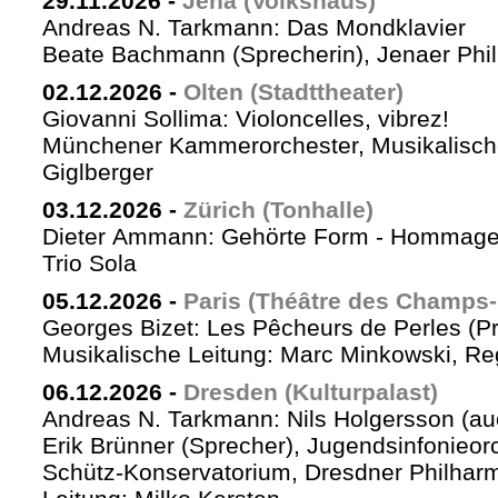
29.11.2026
-
Jena (Volkshaus)
Andreas N. Tarkmann: Das Mondklavier
Beate Bachmann (Sprecherin), Jenaer Phi
02.12.2026
-
Olten (Stadttheater)
Giovanni Sollima: Violoncelles, vibrez!
Münchener Kammerorchester, Musikalische
Giglberger
03.12.2026
-
Zürich (Tonhalle)
Dieter Ammann: Gehörte Form - Hommag
Trio Sola
05.12.2026
-
Paris (Théâtre des Champs-
Georges Bizet: Les Pêcheurs de Perles (P
Musikalische Leitung: Marc Minkowski, Reg
06.12.2026
-
Dresden (Kulturpalast)
Andreas N. Tarkmann: Nils Holgersson (au
Erik Brünner (Sprecher), Jugendsinfonieorc
Schütz-Konservatorium, Dresdner Philhar