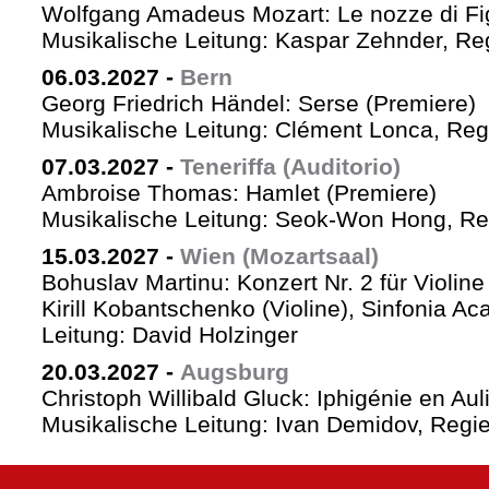
Wolfgang Amadeus Mozart: Le nozze di Fi
Musikalische Leitung: Kaspar Zehnder, Re
06.03.2027
-
Bern
Georg Friedrich Händel: Serse (Premiere)
Musikalische Leitung: Clément Lonca, Regi
07.03.2027
-
Teneriffa (Auditorio)
Ambroise Thomas: Hamlet (Premiere)
Musikalische Leitung: Seok-Won Hong, Reg
15.03.2027
-
Wien (Mozartsaal)
Bohuslav Martinu: Konzert Nr. 2 für Violin
Kirill Kobantschenko (Violine), Sinfonia A
Leitung: David Holzinger
20.03.2027
-
Augsburg
Christoph Willibald Gluck: Iphigénie en Aul
Musikalische Leitung: Ivan Demidov, Regie