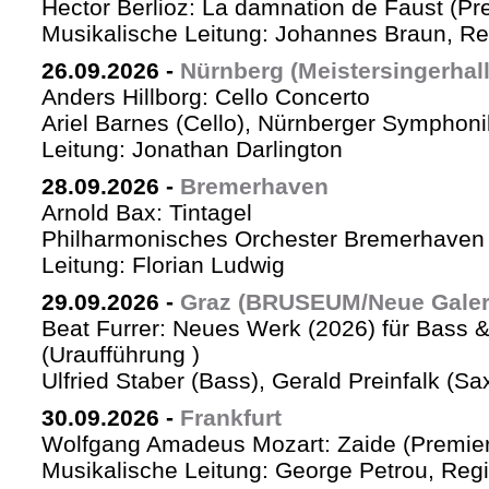
Hector Berlioz: La damnation de Faust (Pr
Musikalische Leitung: Johannes Braun, Re
26.09.2026
-
Nürnberg (Meistersingerhall
Anders Hillborg: Cello Concerto
Ariel Barnes (Cello), Nürnberger Symphoni
Leitung: Jonathan Darlington
28.09.2026
-
Bremerhaven
Arnold Bax: Tintagel
Philharmonisches Orchester Bremerhaven 
Leitung: Florian Ludwig
29.09.2026
-
Graz (BRUSEUM/Neue Galer
Beat Furrer: Neues Werk (2026) für Bass 
(Uraufführung )
Ulfried Staber (Bass), Gerald Preinfalk (S
30.09.2026
-
Frankfurt
Wolfgang Amadeus Mozart: Zaide (Premie
Musikalische Leitung: George Petrou, Reg