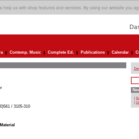
s help us with shop features and services. By using our website you ag
ra
Contemp. Music
Complete Ed.
Publications
Calendar
C
De
r
New
|
Su
|
Un
(0)561 / 3105-310
Material