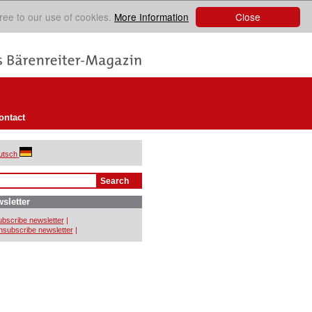
Close
ree to our use of cookies.
More Information
ontact
utsch
sletter
bscribe newsletter
|
subscribe newsletter
|