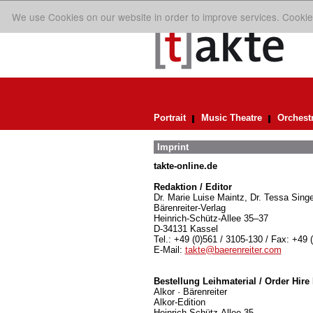
We use Cookies on our website in order to improve services. Cookie
Portrait
Music Theatre
Orchest
Imprint
takte-online.de
Redaktion / Editor
Dr. Marie Luise Maintz, Dr. Tessa Singe
Bärenreiter-Verlag
Heinrich-Schütz-Allee 35–37
D-34131 Kassel
Tel.: +49 (0)561 / 3105-130 / Fax: +49 
E-Mail:
takte@baerenreiter.com
Bestellung Leihmaterial / Order Hire 
Alkor · Bärenreiter
Alkor-Edition
Heinrich-Schütz-Allee 35